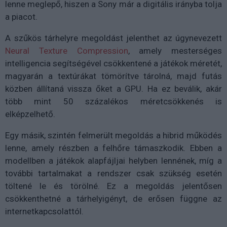
lenne meglepő, hiszen a Sony már a digitális irányba tolja
a piacot.
A szűkös tárhelyre megoldást jelenthet az úgynevezett
Neural Texture Compression
, amely mesterséges
intelligencia segítségével csökkentené a játékok méretét,
magyarán a textúrákat tömörítve tárolná, majd futás
közben állítaná vissza őket a GPU. Ha ez beválik, akár
több mint 50 százalékos méretcsökkenés is
elképzelhető.
Egy másik, szintén felmerült megoldás a hibrid működés
lenne, amely részben a felhőre támaszkodik. Ebben a
modellben a játékok alapfájljai helyben lennének, míg a
további tartalmakat a rendszer csak szükség esetén
töltené le és törölné. Ez a megoldás jelentősen
csökkenthetné a tárhelyigényt, de erősen függne az
internetkapcsolattól.