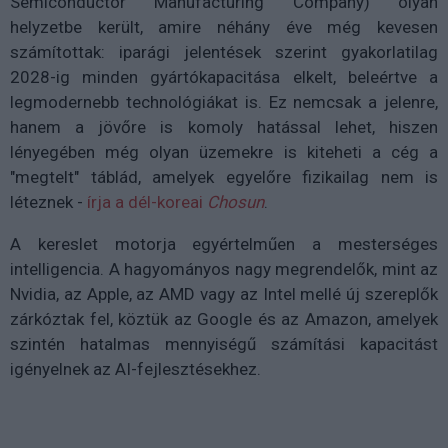
Semiconductor Manufacturing Company) olyan
helyzetbe került, amire néhány éve még kevesen
számítottak: iparági jelentések szerint gyakorlatilag
2028-ig minden gyártókapacitása elkelt, beleértve a
legmodernebb technológiákat is. Ez nemcsak a jelenre,
hanem a jövőre is komoly hatással lehet, hiszen
lényegében még olyan üzemekre is kiteheti a cég a
"megtelt" táblád, amelyek egyelőre fizikailag nem is
léteznek -
írja a dél-koreai
Chosun
.
A kereslet motorja egyértelműen a mesterséges
intelligencia. A hagyományos nagy megrendelők, mint az
Nvidia, az Apple, az AMD vagy az Intel mellé új szereplők
zárkóztak fel, köztük az Google és az Amazon, amelyek
szintén hatalmas mennyiségű számítási kapacitást
igényelnek az AI-fejlesztésekhez.