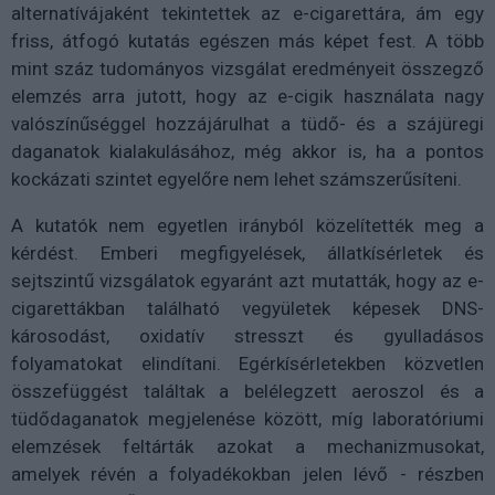
alternatívájaként tekintettek az e-cigarettára, ám egy
friss, átfogó kutatás egészen más képet fest. A több
mint száz tudományos vizsgálat eredményeit összegző
elemzés arra jutott, hogy az e-cigik használata nagy
valószínűséggel hozzájárulhat a tüdő- és a szájüregi
daganatok kialakulásához, még akkor is, ha a pontos
kockázati szintet egyelőre nem lehet számszerűsíteni.
A kutatók nem egyetlen irányból közelítették meg a
kérdést. Emberi megfigyelések, állatkísérletek és
sejtszintű vizsgálatok egyaránt azt mutatták, hogy az e-
cigarettákban található vegyületek képesek DNS-
károsodást, oxidatív stresszt és gyulladásos
folyamatokat elindítani. Egérkísérletekben közvetlen
összefüggést találtak a belélegzett aeroszol és a
tüdődaganatok megjelenése között, míg laboratóriumi
elemzések feltárták azokat a mechanizmusokat,
amelyek révén a folyadékokban jelen lévő - részben