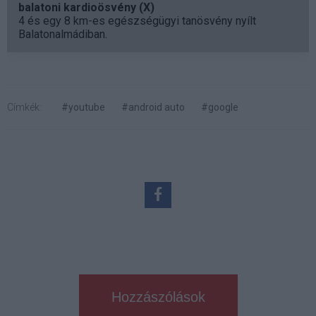
balatoni kardioösvény (X)
4 és egy 8 km-es egészségügyi tanösvény nyílt
Balatonalmádiban.
Címkék:
#youtube
#android auto
#google
Hozzászólások