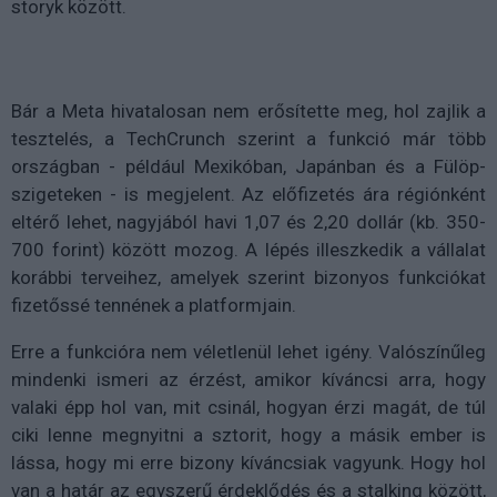
storyk között.
Bár a Meta hivatalosan nem erősítette meg, hol zajlik a
tesztelés, a TechCrunch szerint a funkció már több
országban - például Mexikóban, Japánban és a Fülöp-
szigeteken - is megjelent. Az előfizetés ára régiónként
eltérő lehet, nagyjából havi 1,07 és 2,20 dollár (kb. 350-
700 forint) között mozog. A lépés illeszkedik a vállalat
korábbi terveihez, amelyek szerint bizonyos funkciókat
fizetőssé tennének a platformjain.
Erre a funkcióra nem véletlenül lehet igény. Valószínűleg
mindenki ismeri az érzést, amikor kíváncsi arra, hogy
valaki épp hol van, mit csinál, hogyan érzi magát, de túl
ciki lenne megnyitni a sztorit, hogy a másik ember is
lássa, hogy mi erre bizony kíváncsiak vagyunk. Hogy hol
van a határ az egyszerű érdeklődés és a stalking között,