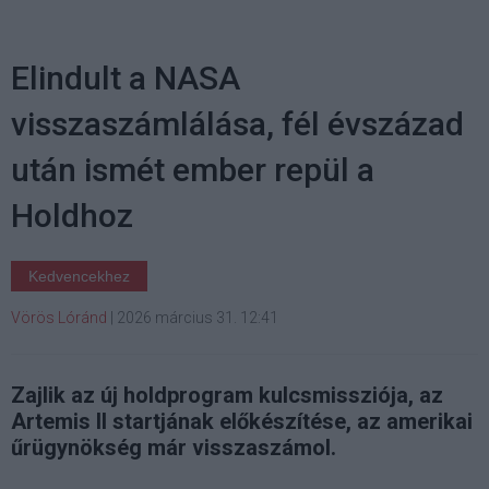
Elindult a NASA
visszaszámlálása, fél évszázad
után ismét ember repül a
Holdhoz
Kedvencekhez
Vörös Lóránd
|
2026 március 31. 12:41
Zajlik az új holdprogram kulcsmissziója, az
Artemis II startjának előkészítése, az amerikai
űrügynökség már visszaszámol.