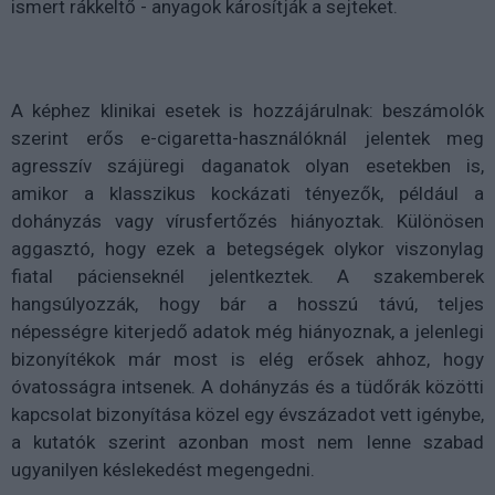
ismert rákkeltő - anyagok károsítják a sejteket.
A képhez klinikai esetek is hozzájárulnak: beszámolók
szerint erős e-cigaretta-használóknál jelentek meg
agresszív szájüregi daganatok olyan esetekben is,
amikor a klasszikus kockázati tényezők, például a
dohányzás vagy vírusfertőzés hiányoztak. Különösen
aggasztó, hogy ezek a betegségek olykor viszonylag
fiatal pácienseknél jelentkeztek. A szakemberek
hangsúlyozzák, hogy bár a hosszú távú, teljes
népességre kiterjedő adatok még hiányoznak, a jelenlegi
bizonyítékok már most is elég erősek ahhoz, hogy
óvatosságra intsenek. A dohányzás és a tüdőrák közötti
kapcsolat bizonyítása közel egy évszázadot vett igénybe,
a kutatók szerint azonban most nem lenne szabad
ugyanilyen késlekedést megengedni.