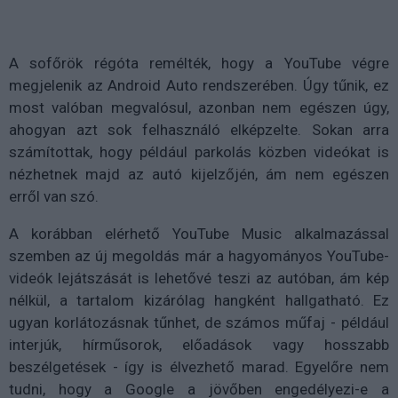
A sofőrök régóta remélték, hogy a YouTube végre
megjelenik az Android Auto rendszerében. Úgy tűnik, ez
most valóban megvalósul, azonban nem egészen úgy,
ahogyan azt sok felhasználó elképzelte. Sokan arra
számítottak, hogy például parkolás közben videókat is
nézhetnek majd az autó kijelzőjén, ám nem egészen
erről van szó.
A korábban elérhető YouTube Music alkalmazással
szemben az új megoldás már a hagyományos YouTube-
videók lejátszását is lehetővé teszi az autóban, ám kép
nélkül, a tartalom kizárólag hangként hallgatható. Ez
ugyan korlátozásnak tűnhet, de számos műfaj - például
interjúk, hírműsorok, előadások vagy hosszabb
beszélgetések - így is élvezhető marad. Egyelőre nem
tudni, hogy a Google a jövőben engedélyezi-e a