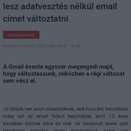
lesz adatvesztés nélkül email
címet változtatni
Kedvencekhez
Kelemen Richárd
|
2026 március 31. 16:48
A Gmail évente egyszer megengedi majd,
hogy változtassunk, miközben a régi változat
sem vész el.
Jó hírünk van azon olvasóinknak, akik hozzám hasonlóan
máig azt az email fiókot használják, amit 13 éves
korukban hoztak létre és már túl bonyolult lenne újat
létrehozni helyette, mert mindenhová azzal van