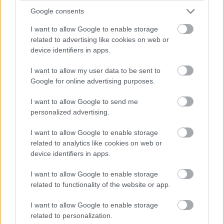
hardverekben reménykedni. És jelen állás szerint nem
Google consents
hónapokról beszélünk, hanem évekről.
I want to allow Google to enable storage
related to advertising like cookies on web or
device identifiers in apps.
Pulzusméréssel segíti a biztonságos mozgást az új
balatoni kardioösvény (X)
I want to allow my user data to be sent to
4 és egy 8 km-es egészségügyi tanösvény nyílt
Google for online advertising purposes.
Balatonalmádiban.
I want to allow Google to send me
personalized advertising.
I want to allow Google to enable storage
Címkék:
#ai
#mesterséges intelligencia
#tsmc
related to analytics like cookies on web or
device identifiers in apps.
#félvezetőgyártás
I want to allow Google to enable storage
related to functionality of the website or app.
I want to allow Google to enable storage
related to personalization.