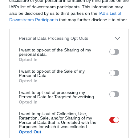
részesedését a piacon, ahol jelenleg messze le van
disclosure of your personal information by third parties on the
IAB’s list of downstream participants. This information may
maradva, miközben az Intel is próbál visszakapaszkodni
also be disclosed by us to third parties on the
IAB’s List of
saját gyártási technológiáival. Egyes hírek szerint már
Downstream Participants
that may further disclose it to other
most akadnak cégek, amelyek alternatív partnereket
third parties.
keresnek, egyszerűen azért, mert a TSMC-nél nincs több
Please note that this website/app uses one or more Google
hely.
Personal Data Processing Opt Outs
services and may gather and store information including but
not limited to your visit or usage behaviour. You may click to
I want to opt-out of the Sharing of my
Az erőviszonyok azonban nem változnak meg egyik
personal data.
grant or deny consent to Google and its third-party tags to
napról a másikra. A TSMC évtizedek alatt építette ki
Opted In
use your data for below specified purposes in below Google
dominanciáját, és bár a riválisok igyekeznek felzárkózni,
consent section.
I want to opt-out of the Sale of my
ez hosszú folyamat lesz. Addig viszont a piac kénytelen
Personal Data.
Opted In
alkalmazkodni a szűkös kapacitásokhoz.
I want to opt-out of processing my
Mindez a felhasználók szintjén is érezhető
Personal Data for Targeted Advertising.
Opted In
következményekkel járhat. Ha a legfejlettebb chipek
gyártása ennyire korlátozott, az közvetlenül hat a PC-k,
I want to opt-out of Collection, Use,
Retention, Sale, and/or Sharing of my
konzolok és más eszközök árára és elérhetőségére.
Personal Data that Is Unrelated with the
Magyarán amíg az AI-ipar ilyen tempóban szívja fel az
Purposes for which it was collected.
Opted Out
erőforrásokat, addig nem érdemes olcsóbb