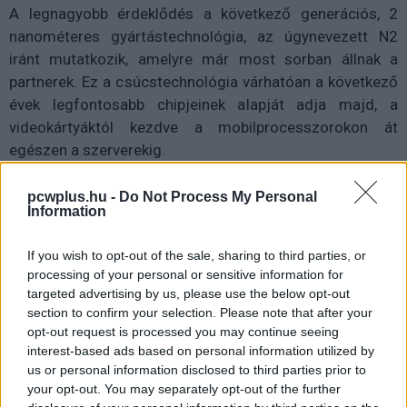
A legnagyobb érdeklődés a következő generációs, 2
nanométeres gyártástechnológia, az úgynevezett N2
iránt mutatkozik, amelyre már most sorban állnak a
partnerek. Ez a csúcstechnológia várhatóan a következő
évek legfontosabb chipjeinek alapját adja majd, a
videokártyáktól kezdve a mobilprocesszorokon át
egészen a szerverekig.
A helyzet súlyosságát jól mutatja, hogy a vállalat
pcwplus.hu -
Do Not Process My Personal
arizonai gyárainak jövőbeli kapacitását is előre
Information
lekötötték. Egyes beszámolók szerint még a 2030-ra
tervezett negyedik üzem termelését is gyakorlatilag
If you wish to opt-out of the sale, sharing to third parties, or
processing of your personal or sensitive information for
előre eladták, pedig az építkezés még el sem kezdődött.
targeted advertising by us, please use the below opt-out
Ez azt jelenti, hogy a kínálat bővítése önmagában nem
section to confirm your selection. Please note that after your
oldja meg rövid távon a problémát.
opt-out request is processed you may continue seeing
interest-based ads based on personal information utilized by
A kialakult helyzet elméletben lehetőséget adhat a
us or personal information disclosed to third parties prior to
konkurenciának. A Samsung például növelheti
your opt-out. You may separately opt-out of the further