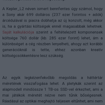
A Kepler_L2 néven ismert bennfentes úgy számol, hogy
a Sony akár 699 dolláros (237 ezer forintos + adók)
árcédulával is piacra dobhatja az új konzolt, még akkor
is, ha a gyártási költségek ennél magasabbak lehetnek.
Saját kalkulációja
szerint a feltételezett komponensek
költsége 760 dollár (kb. 285 ezer forint) lehet, ám a
különbséget a cég részben lenyelheti, ahogy azt korábbi
generációknál is tette, ehhez azonban kreatív
költségcsökkentésre lesz szükség.
Az egyik legkézenfekvőbb megoldás a háttértár
méretének visszafogása lehet. A pletykák szerint az
alapmodell mindössze 1 TB-os SSD-vel érkezhet, ami a
mai játékok méretét nézve nem tűnik bőségesnek.
Ráadásul az optikai meghajtó teljesen eltűnhet, ami nem