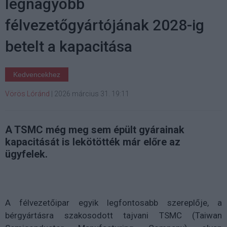
legnagyobb
félvezetőgyártójának 2028-ig
betelt a kapacitása
Kedvencekhez
Vörös Lóránd
|
2026 március 31. 19:11
A TSMC még meg sem épült gyárainak
kapacitását is lekötötték már előre az
ügyfelek.
A félvezetőipar egyik legfontosabb szereplője, a
bérgyártásra szakosodott tajvani TSMC (Taiwan