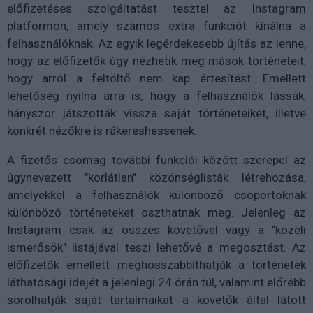
előfizetéses szolgáltatást tesztel az Instagram
platformon, amely számos extra funkciót kínálna a
felhasználóknak. Az egyik legérdekesebb újítás az lenne,
hogy az előfizetők úgy nézhetik meg mások történeteit,
hogy arról a feltöltő nem kap értesítést. Emellett
lehetőség nyílna arra is, hogy a felhasználók lássák,
hányszor játszották vissza saját történeteiket, illetve
konkrét nézőkre is rákereshessenek.
A fizetős csomag további funkciói között szerepel az
úgynevezett "korlátlan" közönséglisták létrehozása,
amelyekkel a felhasználók különböző csoportoknak
különböző történeteket oszthatnak meg. Jelenleg az
Instagram csak az összes követővel vagy a "közeli
ismerősök" listájával teszi lehetővé a megosztást. Az
előfizetők emellett meghosszabbíthatják a történetek
láthatósági idejét a jelenlegi 24 órán túl, valamint előrébb
sorolhatják saját tartalmaikat a követők által látott