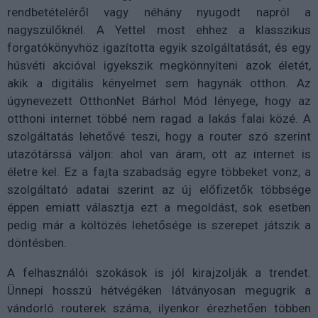
rendbetételéről vagy néhány nyugodt napról a
nagyszülőknél. A Yettel most ehhez a klasszikus
forgatókönyvhöz igazította egyik szolgáltatását, és egy
húsvéti akcióval igyekszik megkönnyíteni azok életét,
akik a digitális kényelmet sem hagynák otthon. Az
úgynevezett OtthonNet Bárhol Mód lényege, hogy az
otthoni internet többé nem ragad a lakás falai közé. A
szolgáltatás lehetővé teszi, hogy a router szó szerint
utazótárssá váljon: ahol van áram, ott az internet is
életre kel. Ez a fajta szabadság egyre többeket vonz, a
szolgáltató adatai szerint az új előfizetők többsége
éppen emiatt választja ezt a megoldást, sok esetben
pedig már a költözés lehetősége is szerepet játszik a
döntésben.
A felhasználói szokások is jól kirajzolják a trendet.
Ünnepi hosszú hétvégéken látványosan megugrik a
vándorló routerek száma, ilyenkor érezhetően többen