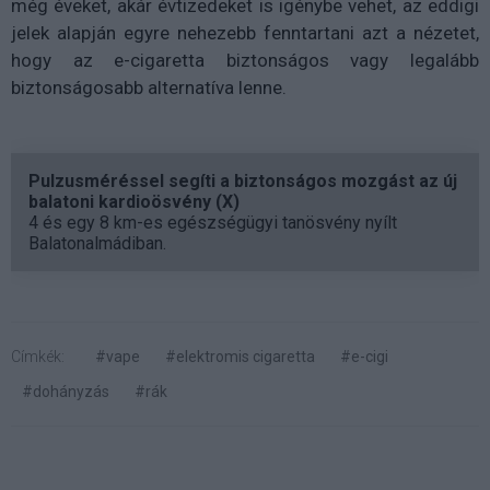
még éveket, akár évtizedeket is igénybe vehet, az eddigi
jelek alapján egyre nehezebb fenntartani azt a nézetet,
hogy az e-cigaretta biztonságos vagy legalább
biztonságosabb alternatíva lenne.
Pulzusméréssel segíti a biztonságos mozgást az új
balatoni kardioösvény (X)
4 és egy 8 km-es egészségügyi tanösvény nyílt
Balatonalmádiban.
Címkék:
#vape
#elektromis cigaretta
#e-cigi
#dohányzás
#rák