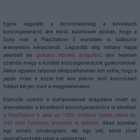
Egyre nagyobb a bizonytalanság a következő
konzolgeneráció ára körül, különösen azután, hogy a
Sony már a PlayStation 5 esetében is többször
áremelésre kényszerült. Legutóbb alig néhány napja
jelentett be
globális léptékű drágulást
, ami teljesen
szembe megy a korábbi konzolgenerációk gyakorlatával.
Akkor ugyanis teljesen elképzelhetetlen lett volna, hogy a
japán óriás a közel hat éve piacon lévő konzoljáért
többet kérjen, mint a megjelenésekor.
Elemzők szerint a komponensek drágulása miatt az
áremelkedés a következő konzolgenerációra is kihathat,
a PlayStation 6 akár az 1000 dolláros (adók nélkül kb.
340 ezer forintos) árszintet is elérheti
. Akad azonban
egy ismert szivárogtató, aki úgy véli, ennél jóval
visszafogottabb lehet a végösszeg.