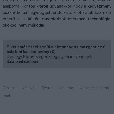
állapotra. Fontos kitétel ugyanakkor, hogy a kedvezmény
csak a beltéri egységgel rendelkező előfizetők számára
érhető el, a kültéri megoldások esetében technológiai
okokból nem működik.
Pulzusméréssel segíti a biztonságos mozgást az új
balatoni kardioösvény (X)
4 és egy 8 km-es egészségügyi tanösvény nyílt
Balatonalmádiban.
Címkék:
#húsvét
#yettel
#internet
#otthonnet bárhol
mód