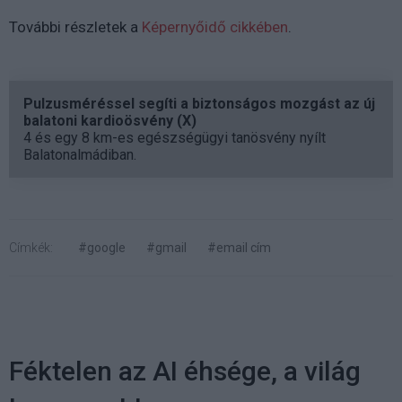
További részletek a
Képernyőidő cikkében
.
Pulzusméréssel segíti a biztonságos mozgást az új
balatoni kardioösvény (X)
4 és egy 8 km-es egészségügyi tanösvény nyílt
Balatonalmádiban.
Címkék:
#google
#gmail
#email cím
Féktelen az AI éhsége, a világ