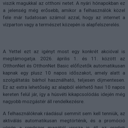
viszik magukkal az otthoni netet. A nyári hónapokban ez
a jelenség még erősebb, amikor a felhasználók közel
fele már tudatosan számol azzal, hogy az internet a
vízparton vagy a természet közepén is alapfelszerelés.
A Yettel ezt az igényt most egy konkrét akcióval is
megtámogatja. 2026. április 1. és 11. között az
OtthonNet és OtthonNet Basic előfizetők automatikusan
kapnak egy plusz 10 napos időszakot, amely alatt a
szolgáltatás bárhol használható, teljesen díjmentesen.
Ez az extra lehetőség az alapból elérhető havi 10 napos
kereten felül jár, így a húsvéti kikapcsolódás idején még
nagyobb mozgástér áll rendelkezésre.
A felhasználóknak ráadásul semmit sem kell tenniük, az
aktiválás automatikusan megtörténik, és a promóció
végén a rendszer magától vissza is áll az eredeti