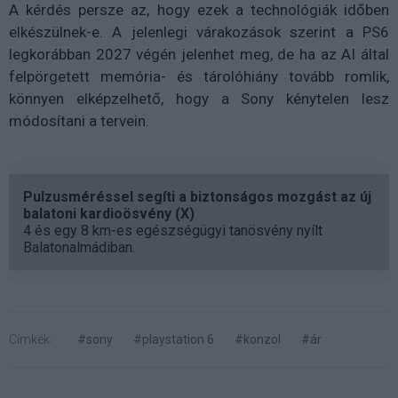
A kérdés persze az, hogy ezek a technológiák időben
elkészülnek-e. A jelenlegi várakozások szerint a PS6
legkorábban 2027 végén jelenhet meg, de ha az AI által
felpörgetett memória- és tárolóhiány tovább romlik,
könnyen elképzelhető, hogy a Sony kénytelen lesz
módosítani a tervein.
Pulzusméréssel segíti a biztonságos mozgást az új
balatoni kardioösvény (X)
4 és egy 8 km-es egészségügyi tanösvény nyílt
Balatonalmádiban.
Címkék:
#sony
#playstation 6
#konzol
#ár