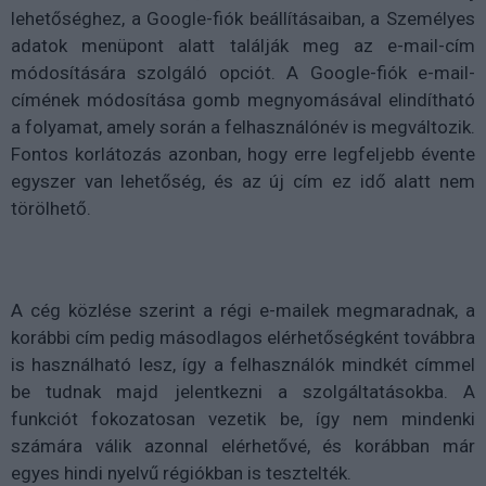
lehetőséghez, a Google-fiók beállításaiban, a Személyes
adatok menüpont alatt találják meg az e-mail-cím
módosítására szolgáló opciót. A Google-fiók e-mail-
címének módosítása gomb megnyomásával elindítható
a folyamat, amely során a felhasználónév is megváltozik.
Fontos korlátozás azonban, hogy erre legfeljebb évente
egyszer van lehetőség, és az új cím ez idő alatt nem
törölhető.
A cég közlése szerint a régi e-mailek megmaradnak, a
korábbi cím pedig másodlagos elérhetőségként továbbra
is használható lesz, így a felhasználók mindkét címmel
be tudnak majd jelentkezni a szolgáltatásokba. A
funkciót fokozatosan vezetik be, így nem mindenki
számára válik azonnal elérhetővé, és korábban már
egyes hindi nyelvű régiókban is tesztelték.