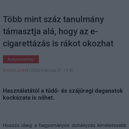
Több mint száz tanulmány
támasztja alá, hogy az e-
cigarettázás is rákot okozhat
Kedvencekhez
Vörös Lóránd
|
2026 március 31. 14:40
Használatától a tüdő- és szájüregi daganatok
kockázata is nőhet.
Hosszú ideig a hagyományos dohányzás kíméletesebb