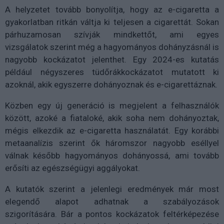
A helyzetet tovább bonyolítja, hogy az e-cigaretta a
gyakorlatban ritkán váltja ki teljesen a cigarettát. Sokan
párhuzamosan szívják mindkettőt, ami egyes
vizsgálatok szerint még a hagyományos dohányzásnál is
nagyobb kockázatot jelenthet. Egy 2024-es kutatás
például négyszeres tüdőrákkockázatot mutatott ki
azoknál, akik egyszerre dohányoznak és e-cigarettáznak.
Közben egy új generáció is megjelent a felhasználók
között, azoké a fiataloké, akik soha nem dohányoztak,
mégis elkezdik az e-cigaretta használatát. Egy korábbi
metaanalízis szerint ők háromszor nagyobb eséllyel
válnak később hagyományos dohányossá, ami tovább
erősíti az egészségügyi aggályokat.
A kutatók szerint a jelenlegi eredmények már most
elegendő alapot adhatnak a szabályozások
szigorítására. Bár a pontos kockázatok feltérképezése