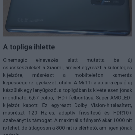
A topliga ihlette
Cinemagic elnevezés alatt mutatta be új
csúcskészülékét a Xiaomi, amivel egyrészt a különleges
kijelzőre, másrészt a mobiltelefon kamerás
képességeire igyekezett utalni. A Mi 11i alapjaira épülő új
készülék egy lenyűgöző, a topligában is kivételesen jónak
mondható, 6,67 colos, FHD+ felbontású, Super AMOLED-
kijelzőt kapott. Ez egyrészt Dolby Vision-hitelesített,
másrészt 120 Hz-es, adaptív frissítésű és HDR10+
szabványt is támogat. A maximális fényerő akár 1000 nit
is lehet, de átlagosan a 800 nit is elérhető, ami igen jónak