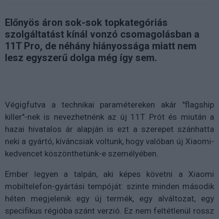
Előnyös áron sok-sok topkategóriás
szolgáltatást kínál vonzó csomagolásban a
11T Pro, de néhány hiányossága miatt nem
lesz egyszerű dolga még így sem.
Végigfutva a technikai paramétereken akár "flagship
killer"-nek is nevezhetnénk az új 11T Prót és miután a
hazai hivatalos ár alapján is ezt a szerepet szánhatta
neki a gyártó, kíváncsiak voltunk, hogy valóban új Xiaomi-
kedvencet köszönthetünk-e személyében.
Ember legyen a talpán, aki képes követni a Xiaomi
mobiltelefon-gyártási tempóját: szinte minden második
héten megjelenik egy új termék, egy alváltozat, egy
specifikus régióba szánt verzió. Ez nem feltétlenül rossz