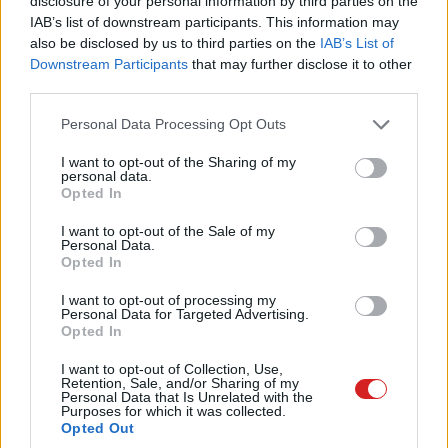
disclosure of your personal information by third parties on the
hozzá kell tennünk, hogy cserébe nagyon pontos és
IAB’s list of downstream participants. This information may
gyors azonosítást tesz lehetővé - csak éppen egyesek
also be disclosed by us to third parties on the
IAB’s List of
Downstream Participants
that may further disclose it to other
szerint nem annyira divatos. A 11T Pro természetesen
third parties.
teljes, dupla 5G-kapcsolódást ígér, nem hiányzik belőle a
BT 5.2 és a Wi-Fi 6 sem, a sztereó hangszórók pedig
Please note that this website/app uses one or more Google
Personal Data Processing Opt Outs
igen jól szólnak, ami különösen filmnézésnél jöhet
services and may gather and store information including but
not limited to your visit or usage behaviour. You may click to
I want to opt-out of the Sharing of my
kapóra.
personal data.
grant or deny consent to Google and its third-party tags to
Opted In
use your data for below specified purposes in below Google
consent section.
I want to opt-out of the Sale of my
Personal Data.
Opted In
I want to opt-out of processing my
Personal Data for Targeted Advertising.
Opted In
I want to opt-out of Collection, Use,
A kamerarész külön lapra tartozik, azonban van még
Retention, Sale, and/or Sharing of my
Personal Data that Is Unrelated with the
izgalmas extrája a telefonnak, mégpedig a töltés. Itt
Purposes for which it was collected.
mutatkozott be ugyanis a Xiaomi HyperCharge
Opted Out