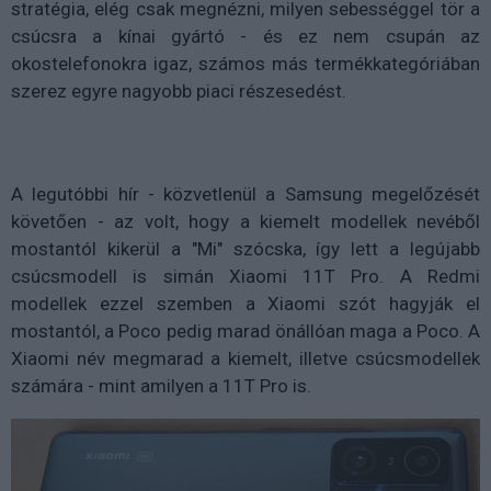
stratégia, elég csak megnézni, milyen sebességgel tör a
csúcsra a kínai gyártó - és ez nem csupán az
okostelefonokra igaz, számos más termékkategóriában
szerez egyre nagyobb piaci részesedést.
A legutóbbi hír - közvetlenül a Samsung megelőzését
követően - az volt, hogy a kiemelt modellek nevéből
mostantól kikerül a "Mi" szócska, így lett a legújabb
csúcsmodell is simán Xiaomi 11T Pro. A Redmi
modellek ezzel szemben a Xiaomi szót hagyják el
mostantól, a Poco pedig marad önállóan maga a Poco. A
Xiaomi név megmarad a kiemelt, illetve csúcsmodellek
számára - mint amilyen a 11T Pro is.