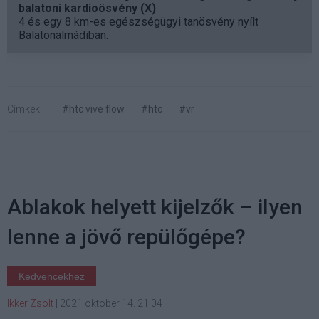
balatoni kardioösvény (X)
4 és egy 8 km-es egészségügyi tanösvény nyílt
Balatonalmádiban.
Címkék:
#htc vive flow
#htc
#vr
Ablakok helyett kijelzők – ilyen
lenne a jövő repülőgépe?
Kedvencekhez
Ikker Zsolt
|
2021 október 14. 21:04