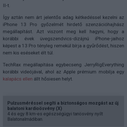
II-t.
Így aztán nem árt jelentős adag kétkedéssel kezelni az
iPhone 13 Pro győzelmét hirdető szenzációhajhász
megállapítást. Azt viszont meg kell hagyni, hogy a
korábbi évek üvegszendvics-dizájnú iPhone-jaihoz
képest a 13 Pro tényleg remekül bírja a gyűrődést, hiszen
nem kis eséseket élt túl.
TechRax megállapítása egybecseng JerryRigEverything
korábbi videójával, ahol az Apple prémium mobilja egy
kalapács ellen
állt hősiesen helyt.
Pulzusméréssel segíti a biztonságos mozgást az új
balatoni kardioösvény (X)
4 és egy 8 km-es egészségügyi tanösvény nyílt
Balatonalmádiban.