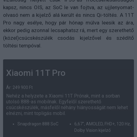
kapsz, nincs OIS, az SoC le van fojtva, az ujjlenyomat-
olvasó nem a kijelző alá került és nincs Qi-töltés. A 11T
Pro nagy esélye, hogy pár hónap múlva leesik az ára,
ekkor pedig azonnal lecsaphatsz rá, mert egy szerethető
(közel)csúcskészülék csodás kijelzővel és szédítő
töltési tempóval.
Xiaomi 11T Pro
Ár: 249 900 Ft
Nehéz a helyzete a Xiaomi 11T Prónak, mint a sorban
utolsó 888-as mobilnak. Egyfelől szerethető
csúcskészülék, másfelől néhány hiányosságát nem lehet
elnézni, mint topligás mobil.
Snapdragon 888 SoC
6,67", AMOLED, FHD+, 120 Hz,
Dolby Vision kijelző