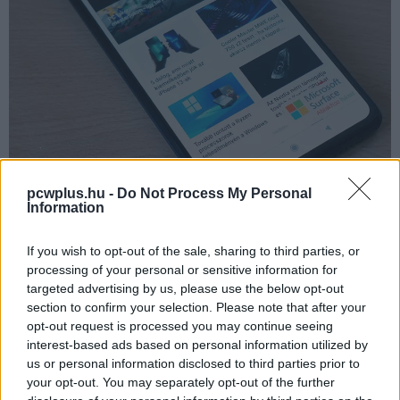
pcwplus.hu -
Do Not Process My Personal
Information
If you wish to opt-out of the sale, sharing to third parties, or
A hátlapot üveg védi és a kamerasziget nem türemkedik
processing of your personal or sensitive information for
ki túlságosan zavaróan, ám sajnos az IP68-as
targeted advertising by us, please use the below opt-out
minősítést nem kapta meg a 11T Pro, helyette a
section to confirm your selection. Please note that after your
fröccsenésállást garantáló IP53-mal kell beérned.
opt-out request is processed you may continue seeing
interest-based ads based on personal information utilized by
Szintén a csúcskategóriás érzést csorbítja, hogy az
us or personal information disclosed to third parties prior to
ujjlenyomat-olvasó a mai trenddel ellentétben nem a
your opt-out. You may separately opt-out of the further
kijelző alá, hanem a ki/bekapcsoló gombba került, de azt