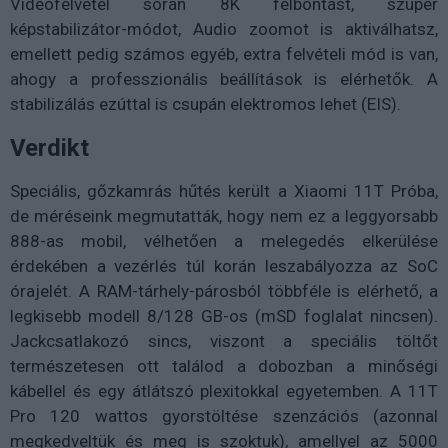
Videófelvétel során 8K felbontást, szuper
képstabilizátor-módot, Audio zoomot is aktiválhatsz,
emellett pedig számos egyéb, extra felvételi mód is van,
ahogy a professzionális beállítások is elérhetők. A
stabilizálás ezúttal is csupán elektromos lehet (EIS).
Verdikt
Speciális, gőzkamrás hűtés került a Xiaomi 11T Próba,
de méréseink megmutatták, hogy nem ez a leggyorsabb
888-as mobil, vélhetően a melegedés elkerülése
érdekében a vezérlés túl korán leszabályozza az SoC
órajelét. A RAM-tárhely-párosból többféle is elérhető, a
legkisebb modell 8/128 GB-os (mSD foglalat nincsen).
Jackcsatlakozó sincs, viszont a speciális töltőt
természetesen ott találod a dobozban a minőségi
kábellel és egy átlátszó plexitokkal egyetemben. A 11T
Pro 120 wattos gyorstöltése szenzációs (azonnal
megkedveltük és meg is szoktuk), amellyel az 5000