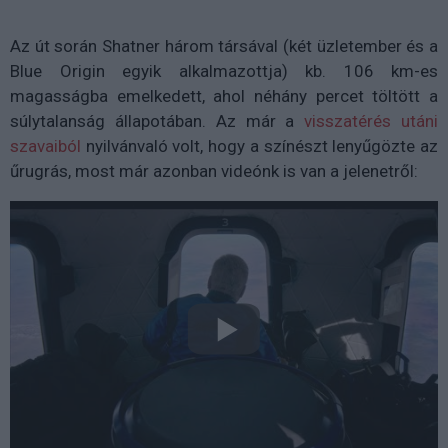
Az út során Shatner három társával (két üzletember és a
Blue Origin egyik alkalmazottja) kb. 106 km-es
magasságba emelkedett, ahol néhány percet töltött a
súlytalanság állapotában. Az már a
visszatérés utáni
szavaiból
nyilvánvaló volt, hogy a színészt lenyűgözte az
űrugrás, most már azonban videónk is van a jelenetről: