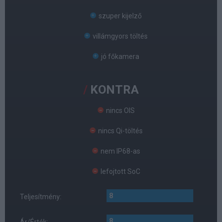
szuper kijelző
villámgyors töltés
jó főkamera
KONTRA
nincs OIS
nincs Qi-töltés
nem IP68-as
lefojtott SoC
8
Teljesítmény:
8
Ár/Érték: