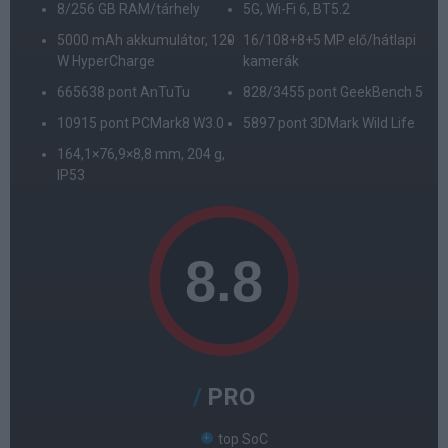
8/256 GB RAM/tárhely
5G, Wi-Fi 6, BT5.2
5000 mAh akkumulátor, 120
16/108+8+5 MP elő/hátlapi
W HyperCharge
kamerák
665638 pont AnTuTu
828/3455 pont GeekBench 5
10915 pont PCMark8 W3.0
5897 pont 3DMark Wild Life
164,1×76,9×8,8 mm, 204 g,
IP53
PRO
top SoC