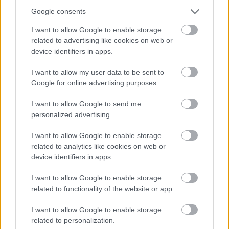
technológia, ami 120 wattos töltőfejből és egy
Google consents
különlegesen minőségi, 6A áramerősséget is elviselő
kábelből áll…na meg persze a speciális vezérlőchipből és
I want to allow Google to enable storage
5000 mAh-s akkumulátorból, amely kibírja ezt az őrült
related to advertising like cookies on web or
device identifiers in apps.
tempót. A gyári adatok szerint a teljesen lemerült telepet
17 perc alatt tudod 100%-ra tölteni. Ez már olyan
I want to allow my user data to be sent to
sebesség, hogy a telefont töltőre kapcsolva láthatod,
Google for online advertising purposes.
amint javul a százalékos mutató. Itt már a kábel is
I want to allow Google to send me
kritikusan fontos, sőt a melegedés és minden egyéb
personalized advertising.
környezeti tényező, de tény, hogy ilyen gyors töltést még
nem láttunk (sok csúcskészülék még mindig 25-33
I want to allow Google to enable storage
wattnál jár, de a konkurenseknél is inkább a 66 watt az
related to analytics like cookies on web or
általános).
device identifiers in apps.
I want to allow Google to enable storage
related to functionality of the website or app.
I want to allow Google to enable storage
related to personalization.