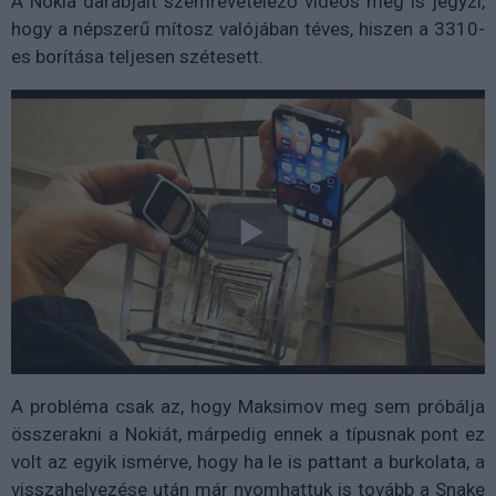
A Nokia darabjait szemrevételező videós meg is jegyzi,
hogy a népszerű mítosz valójában téves, hiszen a 3310-
es borítása teljesen szétesett.
A probléma csak az, hogy Maksimov meg sem próbálja
összerakni a Nokiát, márpedig ennek a típusnak pont ez
volt az egyik ismérve, hogy ha le is pattant a burkolata, a
visszahelyezése után már nyomhattuk is tovább a Snake