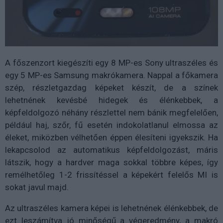
A főszenzort kiegészíti egy 8 MP-es Sony ultraszéles és
egy 5 MP-es Samsung makrókamera. Nappal a főkamera
szép, részletgazdag képeket készít, de a színek
lehetnének kevésbé hidegek és élénkebbek, a
képfeldolgozó néhány részlettel nem bánik megfelelően,
például haj, szőr, fű esetén indokolatlanul elmossa az
éleket, miközben vélhetően éppen élesíteni igyekszik. Ha
lekapcsolod az automatikus képfeldolgozást, máris
látszik, hogy a hardver maga sokkal többre képes, így
remélhetőleg 1-2 frissítéssel a képekért felelős MI is
sokat javul majd.
Az ultraszéles kamera képei is lehetnének élénkebbek, de
ezt leszámítva jó minőségű a végeredmény, a makró