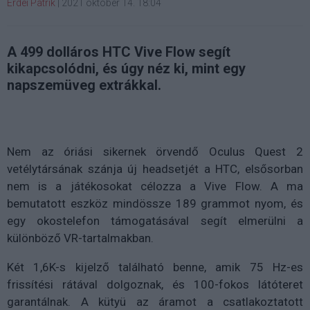
Erdei Patrik
|
2021 október 14. 18:04
A 499 dolláros HTC Vive Flow segít
kikapcsolódni, és úgy néz ki, mint egy
napszemüveg extrákkal.
Nem az óriási sikernek örvendő Oculus Quest 2
vetélytársának szánja új headsetjét a HTC, elsősorban
nem is a játékosokat célozza a Vive Flow. A ma
bemutatott eszköz mindössze 189 grammot nyom, és
egy okostelefon támogatásával segít elmerülni a
különböző VR-tartalmakban.
Két 1,6K-s kijelző található benne, amik 75 Hz-es
frissítési rátával dolgoznak, és 100-fokos látóteret
garantálnak. A kütyü az áramot a csatlakoztatott