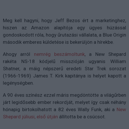
Meg kell hagyni, hogy Jeff Bezos ért a marketinghez,
hiszen az Amazon alapítója egy ügyes húzással
gondoskodott róla, hogy űrutazási vállalata, a Blue Origin
második emberes küldetése is bekerüljön a hírekbe.
Ahogy arról
nemrég beszámoltunk
, a New Shepard
rakéta NS-18 kódjelű misszióján ugyanis William
Shatner, a máig népszerű eredeti Star Trek sorozat
(1966-1969) James T. Kirk kapitánya is helyet kapott a
legénységben.
A 90 éves színész ezzel máris megdöntötte a világűrben
járt legidősebb ember rekordját, melyet így csak néhány
hónapig birtokolhatott a 82 éves Wally Funk, aki a
New
Shepard júliusi, első útján
állította be a csúcsot.