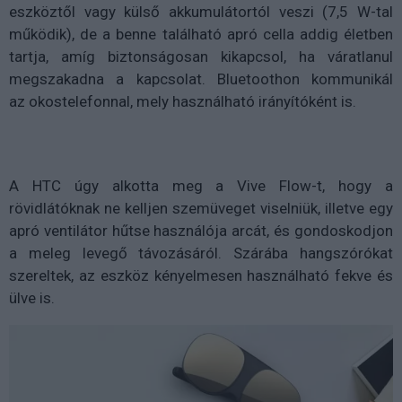
eszköztől vagy külső akkumulátortól veszi (7,5 W-tal
működik), de a benne található apró cella addig életben
tartja, amíg biztonságosan kikapcsol, ha váratlanul
megszakadna a kapcsolat. Bluetoothon kommunikál
az okostelefonnal, mely használható irányítóként is.
A HTC úgy alkotta meg a Vive Flow-t, hogy a
rövidlátóknak ne kelljen szemüveget viselniük, illetve egy
apró ventilátor hűtse használója arcát, és gondoskodjon
a meleg levegő távozásáról. Szárába hangszórókat
szereltek, az eszköz kényelmesen használható fekve és
ülve is.