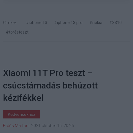
Címkék:
#iphone 13
#iphone 13 pro
#nokia
#3310
#törésteszt
Xiaomi 11T Pro teszt –
csúcstámadás behúzott
kézifékkel
Kedvencekhez
Erdős Márton
|
2021 október 15. 20:26