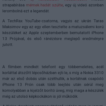
strapabírása
mémek hadát szülte
, egy új videó azonban
lerombolná ezt a legendát.
A TechRax YouTube-csatorna, vagyis az ukrán Taras
Maksimov egy az egy ellen tesztelte a matuzsálemi korú
készüléket az Apple szeptemberben bemutatott iPhone
13 Prójával, és első ránézésre meglepő eredményre
jutott.
A filmben mindkét telefont egy többemeletes, acél
korláttal átszőtt lépcsőházban ejti le, s míg a Nokia 3310
már az első dobás után széthullik, a korlátnak csapódó
iPhone 13 Prón csak több leejtés után sérül meg
komolyabban a kijelzőt borító üveg, míg maga a készülék
még az utolsó képkockákon is jól működik.