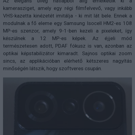
Az elegáns üveg hátlapból alig emelkedik ki a
kamerasziget, amely egy régi filmfelvevő, vagy inkább
VHS-kazetta kinézetét imitálja - ki mit lát bele. Ennek a
modulnak a fő eleme egy Samsung Isocell HM2-es 108
MP-es szenzor, amely 9-1-ben kezeli a pixeleket, így
készülnek a 12 MP-es képek. Az éjjeli mód
természetesen adott, PDAF fókusz is van, azonban az
optikai képstabilizátor kimaradt. Sajnos optikai zoom
sincs, az applikációban elérhető kétszeres nagyítás
minőségén látszik, hogy szoftveres csupán.