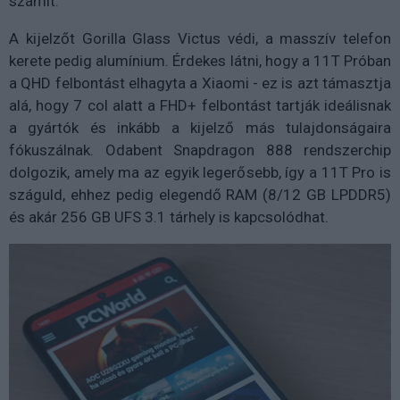
számít.
A kijelzőt Gorilla Glass Victus védi, a masszív telefon
kerete pedig alumínium. Érdekes látni, hogy a 11T Próban
a QHD felbontást elhagyta a Xiaomi - ez is azt támasztja
alá, hogy 7 col alatt a FHD+ felbontást tartják ideálisnak
a gyártók és inkább a kijelző más tulajdonságaira
fókuszálnak. Odabent Snapdragon 888 rendszerchip
dolgozik, amely ma az egyik legerősebb, így a 11T Pro is
száguld, ehhez pedig elegendő RAM (8/12 GB LPDDR5)
és akár 256 GB UFS 3.1 tárhely is kapcsolódhat.