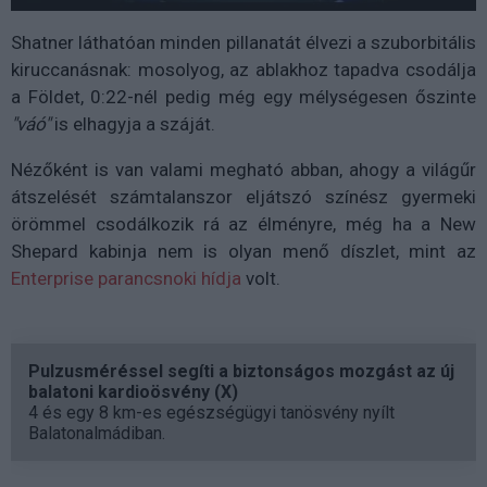
Shatner láthatóan minden pillanatát élvezi a szuborbitális
kiruccanásnak: mosolyog, az ablakhoz tapadva csodálja
a Földet, 0:22-nél pedig még egy mélységesen őszinte
"váó"
is elhagyja a száját.
Nézőként is van valami megható abban, ahogy a világűr
átszelését számtalanszor eljátszó színész gyermeki
örömmel csodálkozik rá az élményre, még ha a New
Shepard kabinja nem is olyan menő díszlet, mint az
Enterprise parancsnoki hídja
volt.
Pulzusméréssel segíti a biztonságos mozgást az új
balatoni kardioösvény (X)
4 és egy 8 km-es egészségügyi tanösvény nyílt
Balatonalmádiban.