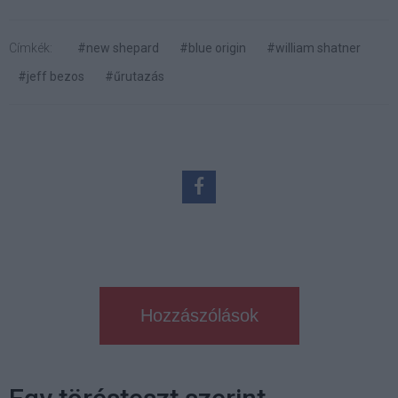
Címkék:
#new shepard
#blue origin
#william shatner
#jeff bezos
#űrutazás
Hozzászólások