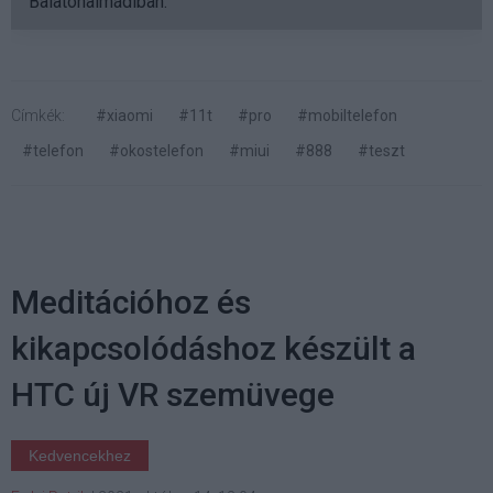
Balatonalmádiban.
Címkék:
#xiaomi
#11t
#pro
#mobiltelefon
#telefon
#okostelefon
#miui
#888
#teszt
Meditációhoz és
kikapcsolódáshoz készült a
HTC új VR szemüvege
Kedvencekhez