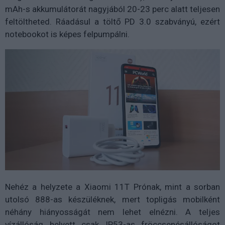
mAh-s akkumulátorát nagyjából 20-23 perc alatt teljesen
feltöltheted. Ráadásul a töltő PD 3.0 szabványú, ezért
notebookot is képes felpumpálni.
Nehéz a helyzete a Xiaomi 11T Prónak, mint a sorban
utolsó 888-as készüléknek, mert topligás mobilként
néhány hiányosságát nem lehet elnézni. A teljes
vízállóság helyett csak IP53-as fröccsenésállóságot