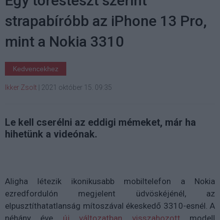
Egy törésteszt szerint
strapabíróbb az iPhone 13 Pro,
mint a Nokia 3310
Kedvencekhez
Ikker Zsolt
|
2021 október 15. 09:35
Le kell cserélni az eddigi mémeket, már ha
hihetünk a videónak.
Aligha létezik ikonikusabb mobiltelefon a Nokia
ezredfordulón megjelent üdvöskéjénél, az
elpusztíthatatlanság mítoszával ékeskedő 3310-esnél. A
néhány éve
új változatban visszahozott
modell