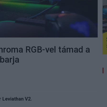
hroma RGB-vel támad a
barja
r Leviathan V2.