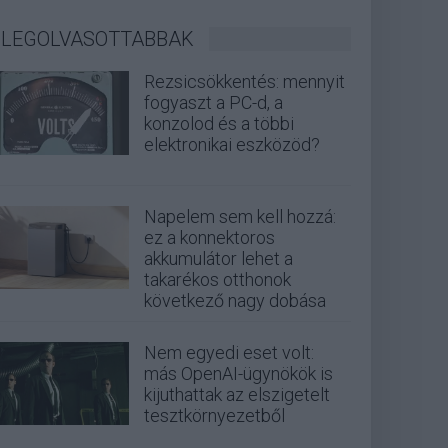
LEGOLVASOTTABBAK
Rezsicsökkentés: mennyit
fogyaszt a PC-d, a
konzolod és a többi
elektronikai eszközöd?
Napelem sem kell hozzá:
ez a konnektoros
akkumulátor lehet a
takarékos otthonok
következő nagy dobása
Nem egyedi eset volt:
más OpenAI-ügynökök is
kijuthattak az elszigetelt
tesztkörnyezetből