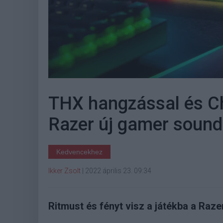
THX hangzással és C
Razer új gamer sound
Kedvencekhez
Ikker Zsolt
|
2022 április 23. 09:34
Ritmust és fényt visz a játékba a Raze