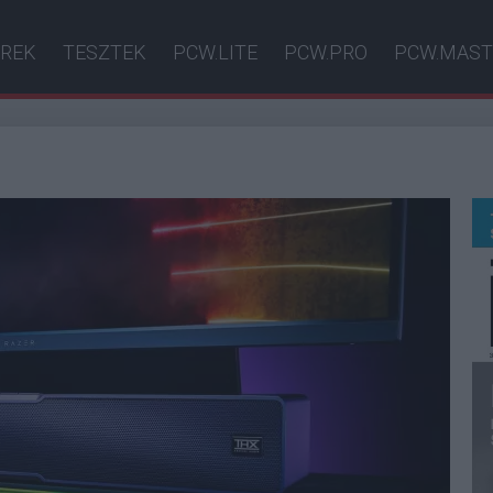
ÍREK
TESZTEK
PCW.LITE
PCW.PRO
PCW.MAST