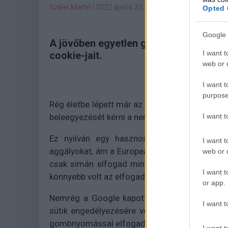
Száler Martin
|
2022 április 23. 13:42
Opted 
Google 
A jövőben egyetlen gombnyomással kik
I want t
cookie-jait.
web or d
I want t
purpose
Rég életbe lépett már az Európai Unió szabály
I want 
beleegyezését kérni a nem szükségszerű sütik
Ez nyilván egy hasznos szabály, ami elmél
I want t
aggályokat, ám a European Center for Digital 
web or d
csak simán elfogad minden cookie-t. Persze 
I want t
könnyebb volt az elfogadás, mint a kiválogatás
or app.
Nemrég a Google kapott is egy bírságot a n
I want t
sütik engedélyezésére vonatkozó lehetőségek
gombnyomással elfogadhattuk, míg az elutasítá
I want t