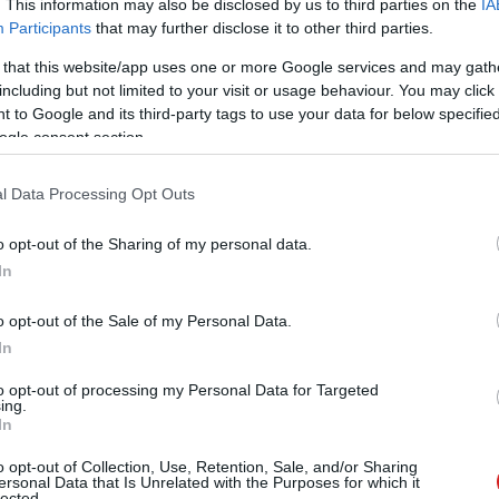
. This information may also be disclosed by us to third parties on the
IA
Participants
that may further disclose it to other third parties.
 that this website/app uses one or more Google services and may gath
including but not limited to your visit or usage behaviour. You may click 
Tetszik
 to Google and its third-party tags to use your data for below specifi
ogle consent section.
l Data Processing Opt Outs
zászólások
o opt-out of the Sharing of my personal data.
In
 hogy a Google végre
o opt-out of the Sale of my Personal Data.
In
nyomkövető sütik
to opt-out of processing my Personal Data for Targeted
ing.
In
o opt-out of Collection, Use, Retention, Sale, and/or Sharing
ersonal Data that Is Unrelated with the Purposes for which it
lected.