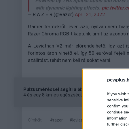
Powered by THX Spatial Audio and Razer C
with dynamic lighting effects.
pic.twitter
— R Λ Z Ξ R (@Razer)
April 21, 2022
Gamer termékről lévén szó, nyilván nem hiá
Razer Chroma RGB-t kaptunk, amit az azonos n
A Leviathan V2 már előrendelhető, így azt i
forintos áron vihető el, így 50 euróval fejeli
szállítást, tehát nem kell rá sokat várni.
pcwplus.h
Pulzusméréssel segíti a biztonságos mozgást az
If you wish 
4 és egy 8 km-es egészségügyi tanösvény nyílt Bal
sensitive in
confirm you
continue se
information 
Címkék:
#razer
#leviathan
#v2
#soundpa
further disc