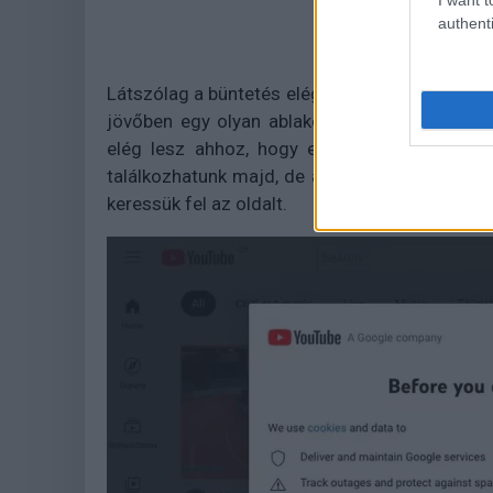
authenti
Látszólag a büntetés elég is volt ahhoz, hogy 
jövőben egy olyan ablakot fog mutatni az eu
elég lesz ahhoz, hogy elutasítsuk a nemkívá
találkozhatunk majd, de a YouTube is feldobha
keressük fel az oldalt.