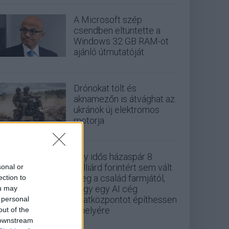
A Microsoft szép
csendben eltüntette a
Windows 32 GB RAM-ot
ajánló útmutatóját
Drónokat tölt és
aknamezőn is átvághat az
ukránok új elektromos
motorja
Egy idős házaspár 8
milliárd forintért sem vált
sonal or
meg a család farmjától,
ection to
hogy egy AI cég
ou may
adatközpontot építhessen
 personal
a helyére
out of the
 downstream