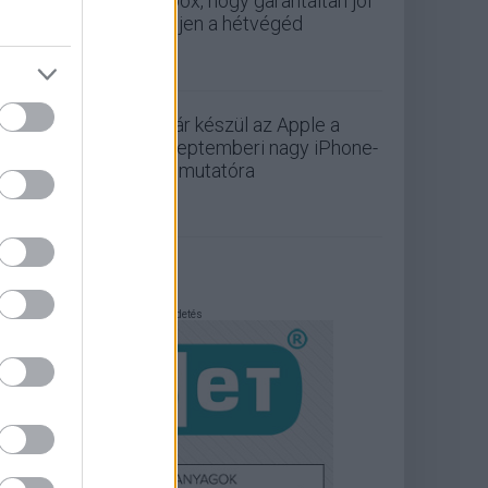
Xbox, hogy garantáltan jól
teljen a hétvégéd
Már készül az Apple a
szeptemberi nagy iPhone-
bemutatóra
Hirdetés