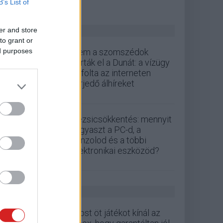
B’s List of
ZÖLD PÁLYA
er and store
to grant or
ed purposes
Nem a szomszédok
zárták el a Dunát: a vízügy
cáfolta az interneten
terjedő álhíreket
Rezsicsökkentés: mennyit
fogyaszt a PC-d, a
konzolod és a többi
elektronikai eszközöd?
GS HÍREK
Most öt játékot kínál az