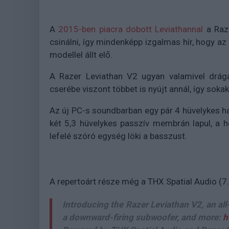
A
2015-ben piacra dobott Leviathannal
a Raze
csinálni, így mindenképp izgalmas hír, hogy 
modellel állt elő.
A Razer Leviathan V2 ugyan valamivel drágá
cserébe viszont többet is nyújt annál, így sokak
Az új PC-s soundbarban egy pár 4 hüvelykes 
két 5,3 hüvelykes passzív membrán lapul, a
lefelé szóró egység löki a basszust.
A repertoárt része még a THX Spatial Audio (7.
Introducing the Razer Leviathan V2, an al
a downward-firing subwoofer, and more:
h