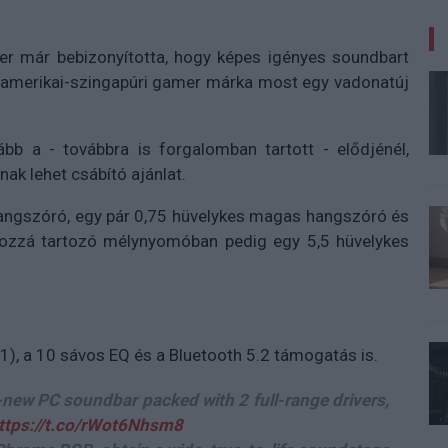
r már bebizonyította, hogy képes igényes soundbart
az amerikai-szingapúri gamer márka most egy vadonatúj
bb a - továbbra is forgalomban tartott - elődjénél,
nak lehet csábító ajánlat.
hangszóró, egy pár 0,75 hüvelykes magas hangszóró és
 hozzá tartozó mélynyomóban pedig egy 5,5 hüvelykes
1), a 10 sávos EQ és a Bluetooth 5.2 támogatás is.
l-new PC soundbar packed with 2 full-range drivers,
ttps://t.co/rWot6Nhsm8