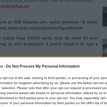
hroma RGB, obtain a wide, true-to-life soundstage
.com/8jqN3w6JtQ
nyzik az RGB-világítás sem, egész pontosan 18 zónás
evű alkalmazás segítségével konfigurálhatunk.
s tudjuk, hogy 249,99 eurós, azaz kb. nettó 93 ezer
 meg az előd árcéduláját. A gyártó május 5-től ígéri a
u -
Do Not Process My Personal Information
 új balatoni kardioösvény (X)
to opt-out of the sale, sharing to third parties, or processing of your per
atonalmádiban.
formation for targeted advertising by us, please use the below opt-out s
r selection. Please note that after your opt-out request is processed y
eing interest-based ads based on personal information utilized by us or
disclosed to third parties prior to your opt-out. You may separately opt-
r
#hangprojektor
losure of your personal information by third parties on the IAB’s list of