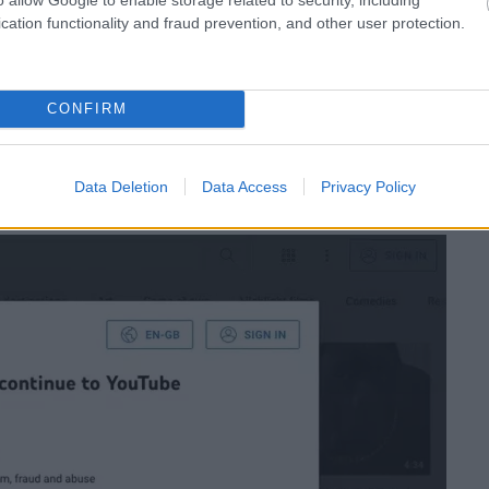
cation functionality and fraud prevention, and other user protection.
változásokat eszközöljön a Google. A vállalat ugyanis a
CONFIRM
rópai felhasználóknak, amelyen már egyetlen klikk és
natos sütiket. Az új felülettel a Google keresőjénél
tja, ha ki vagyunk jelentkezve, vagy inkognitó módban
Data Deletion
Data Access
Privacy Policy