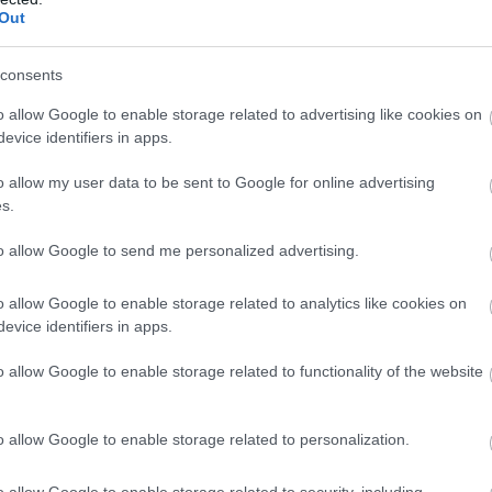
Out
consents
apcsolhatjuk a Google problémásnak ítélt
o allow Google to enable storage related to advertising like cookies on
evice identifiers in apps.
o allow my user data to be sent to Google for online advertising
s.
ozása, miszerint a weboldalak kötelesek a felhasználók
to allow Google to send me personalized advertising.
 engedélyezése előtt.
etben csökkentheti az adatkezeléssel kapcsolatos
o allow Google to enable storage related to analytics like cookies on
Rights szerint a netezők túlnyomó többsége még így is
evice identifiers in apps.
ebben valószínűleg az is közrejátszott, hogy gyakran
o allow Google to enable storage related to functionality of the website
.
yakába, amiért szándékosan bonyolultan prezenálta a
o allow Google to enable storage related to personalization.
et. Így a követéshez kapcsolódó cookie-kat egyetlen
sukhoz némileg több erőfeszítést kellett tenni.
o allow Google to enable storage related to security, including