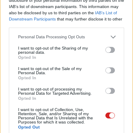
disclosure of your personal information by third parties on the
valamivel később futnak majd be. Az iOS 18 béta
IAB’s list of downstream participants. This information may
változatára történő frissítéssel egyébként érdemes még
also be disclosed by us to third parties on the
IAB’s List of
Downstream Participants
that may further disclose it to other
várni, elvégre az eddigi beszámolók és tapasztalatok
third parties.
alapján egyáltalán nem problémamentes a rendszer.
Please note that this website/app uses one or more Google
Personal Data Processing Opt Outs
services and may gather and store information including but
not limited to your visit or usage behaviour. You may click to
I want to opt-out of the Sharing of my
personal data.
Pulzusméréssel segíti a biztonságos mozgást az új
grant or deny consent to Google and its third-party tags to
Opted In
balatoni kardioösvény (X)
use your data for below specified purposes in below Google
4 és egy 8 km-es egészségügyi tanösvény nyílt
consent section.
I want to opt-out of the Sale of my
Balatonalmádiban.
Personal Data.
Opted In
I want to opt-out of processing my
Personal Data for Targeted Advertising.
Opted In
Címkék:
#apple
#ios 18
#wwdc
#apple intelligence
I want to opt-out of Collection, Use,
#siri
Retention, Sale, and/or Sharing of my
Personal Data that Is Unrelated with the
Purposes for which it was collected.
Opted Out