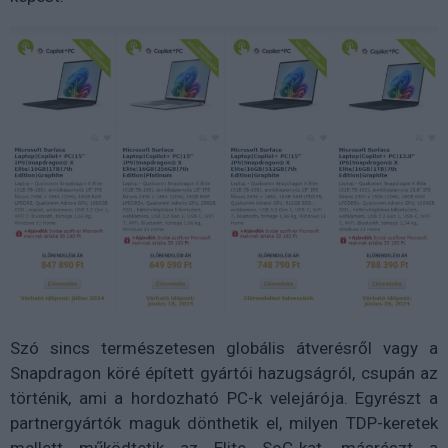
Szó sincs természetesen globális átverésről vagy a
Snapdragon köré épített gyártói hazugságról, csupán az
történik, ami a hordozható PC-k velejárója. Egyrészt a
partnergyártók maguk dönthetik el, milyen TDP-keretek
mellett működtetik az Elite SoC-kat, másrészt a