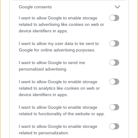
Google consents
Több mint egy tucat alkalmazás
I want to allow Google to enable storage
related to advertising like cookies on web or
jelenthet veszélyt rád – a Play
device identifiers in apps.
Áruházból is letölthetted őket
I want to allow my user data to be sent to
Google for online advertising purposes.
Kedvencekhez
I want to allow Google to send me
personalized advertising.
Csák Benedek
|
2024 június 19. 07:31
I want to allow Google to enable storage
related to analytics like cookies on web or
Ha ezek bármelyikét telepítetted, mihamarabb
device identifiers in apps.
szabadulj meg tőlük!
I want to allow Google to enable storage
related to functionality of the website or app.
I want to allow Google to enable storage
Alapvető szabály, hogy semmilyen applikációt nem
related to personalization.