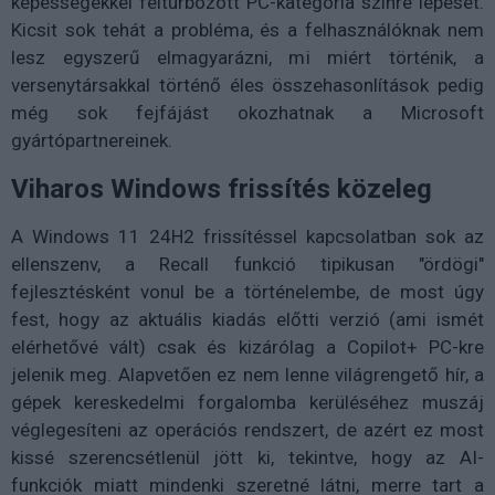
képességekkel felturbózott PC-kategória színre lépését.
Kicsit sok tehát a probléma, és a felhasználóknak nem
lesz egyszerű elmagyarázni, mi miért történik, a
versenytársakkal történő éles összehasonlítások pedig
még sok fejfájást okozhatnak a Microsoft
gyártópartnereinek.
Viharos Windows frissítés közeleg
A Windows 11 24H2 frissítéssel kapcsolatban sok az
ellenszenv, a Recall funkció tipikusan "ördögi"
fejlesztésként vonul be a történelembe, de most úgy
fest, hogy az aktuális kiadás előtti verzió (ami ismét
elérhetővé vált) csak és kizárólag a Copilot+ PC-kre
jelenik meg. Alapvetően ez nem lenne világrengető hír, a
gépek kereskedelmi forgalomba kerüléséhez muszáj
véglegesíteni az operációs rendszert, de azért ez most
kissé szerencsétlenül jött ki, tekintve, hogy az AI-
funkciók miatt mindenki szeretné látni, merre tart a