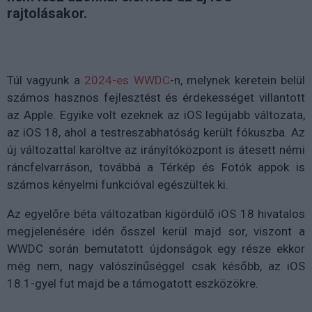
rajtolásakor.
Túl vagyunk a
2024-es WWDC
-n, melynek keretein belül
számos hasznos fejlesztést és érdekességet villantott
az Apple. Egyike volt ezeknek az iOS legújabb változata,
az iOS 18, ahol a testreszabhatóság került fókuszba. Az
új változattal karöltve az irányítóközpont is átesett némi
ráncfelvarráson, továbbá a Térkép és Fotók appok is
számos kényelmi funkcióval egészültek ki.
Az egyelőre béta változatban kigördülő iOS 18 hivatalos
megjelenésére idén ősszel kerül majd sor, viszont a
WWDC során bemutatott újdonságok egy része ekkor
még nem, nagy valószínűséggel csak később, az iOS
18.1-gyel fut majd be a támogatott eszközökre.