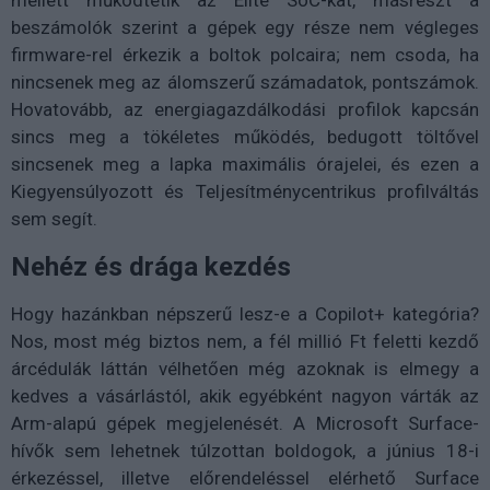
beszámolók szerint a gépek egy része nem végleges
firmware-rel érkezik a boltok polcaira; nem csoda, ha
nincsenek meg az álomszerű számadatok, pontszámok.
Hovatovább, az energiagazdálkodási profilok kapcsán
sincs meg a tökéletes működés, bedugott töltővel
sincsenek meg a lapka maximális órajelei, és ezen a
Kiegyensúlyozott és Teljesítménycentrikus profilváltás
sem segít.
Nehéz és drága kezdés
Hogy hazánkban népszerű lesz-e a Copilot+ kategória?
Nos, most még biztos nem, a fél millió Ft feletti kezdő
árcédulák láttán vélhetően még azoknak is elmegy a
kedves a vásárlástól, akik egyébként nagyon várták az
Arm-alapú gépek megjelenését. A Microsoft Surface-
hívők sem lehetnek túlzottan boldogok, a június 18-i
érkezéssel, illetve előrendeléssel elérhető Surface