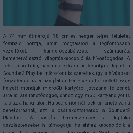
A 74 mm átmérőjű, 18 cm-es henger teljes felületét
fémháló borítja, amin megtalálod a legfontosabb
vezérlőket: hangerőszabályzás, számugrás,
bemenetválasztó, világításkapcsoló és hívásfogadás. A
felsorolás több, hasznos extráról is lerántja a leplet: a
Sounder2 Play-be mikrofont is szereltek, így a hívásokat
fogadhatod is a hangfalon. Ha Bluetooth mellett vagy
helyett mondjuk microSD kártyáról játszanál le zenét,
arra is van lehetőséged, ehhez egy mSD kártyahelyet is
találsz a hangfalon. Ha pedig normál jack kimenete van a
zeneforrásnak, azt is csatlakoztathatod a Sounder2
Play-hez. A hangfal természetesen a digitális
asszisztenseket is támogatja, ha ehhez kapcsolódik a
mobilod, ugyanúgy tudod használni a Siri-t vagy a