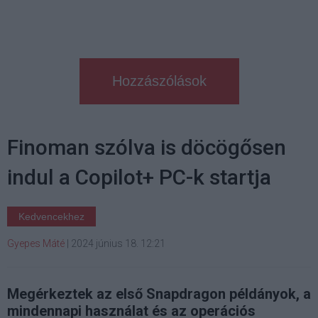
Hozzászólások
Finoman szólva is döcögősen
indul a Copilot+ PC-k startja
Kedvencekhez
Gyepes Máté
|
2024 június 18. 12:21
Megérkeztek az első Snapdragon példányok, a
mindennapi használat és az operációs