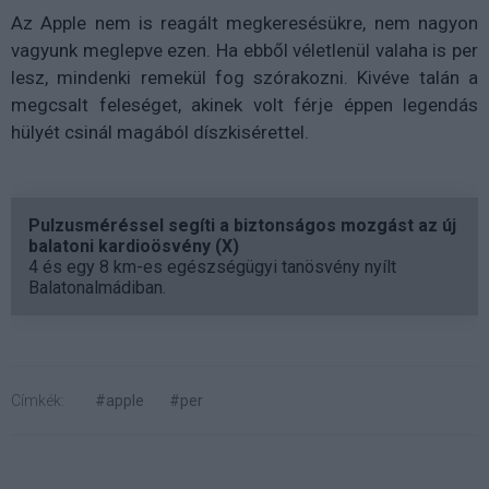
Az Apple nem is reagált megkeresésükre, nem nagyon
vagyunk meglepve ezen. Ha ebből véletlenül valaha is per
lesz, mindenki remekül fog szórakozni. Kivéve talán a
megcsalt feleséget, akinek volt férje éppen legendás
hülyét csinál magából díszkisérettel.
Pulzusméréssel segíti a biztonságos mozgást az új
balatoni kardioösvény (X)
4 és egy 8 km-es egészségügyi tanösvény nyílt
Balatonalmádiban.
Címkék:
#apple
#per