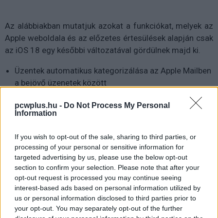
Az alábbiakban mutatjuk azokat a funkciókat, melyek az
Apple weboldala és az előzetes értesülések alapján csak
az iOS 18 egy későbbi változatával gördülnek majd ki.
Üzentek automatikus kategorizálása az Apple Mailben
a bejövő üzenetek között
Néhány Apple Intelligence-hez köthető funkció (köztük
pcwplus.hu -
Do Not Process My Personal
az Apple Intelligence-el megtámogatott Siri, és annak
Information
bizonyos képességei)
If you wish to opt-out of the sale, sharing to third parties, or
Robotporszívó támogatás az Otthon (Home)
processing of your personal or sensitive information for
alkalmazásban
targeted advertising by us, please use the below opt-out
section to confirm your selection. Please note that after your
Villamosenergia-felhasználás monitorozása az
opt-out request is processed you may continue seeing
Otthon (Home) alkalmazásban (csak az Egyesült
interest-based ads based on personal information utilized by
Államokban lesz elérhető)
us or personal information disclosed to third parties prior to
your opt-out. You may separately opt-out of the further
Az imént felsorolt funkciók tehát jó eséllyel csak