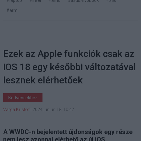
#laptop
#intel
#amd
#asus.vivobook
#x86
#arm
Ezek az Apple funkciók csak az
iOS 18 egy későbbi változatával
lesznek elérhetőek
Kedvencekhez
Varga Kristóf
|
2024 június 18. 10:47
A WWDC-n bejelentett újdonságok egy része
nem lesz azonnal elérhető az új iOS