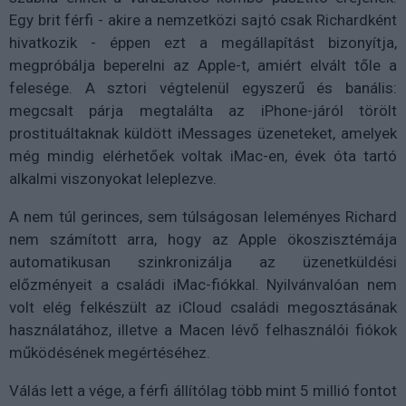
Egy brit férfi - akire a nemzetközi sajtó csak Richardként
hivatkozik - éppen ezt a megállapítást bizonyítja,
megpróbálja beperelni az Apple-t, amiért elvált tőle a
felesége. A sztori végtelenül egyszerű és banális:
megcsalt párja megtalálta az iPhone-járól törölt
prostituáltaknak küldött iMessages üzeneteket, amelyek
még mindig elérhetőek voltak iMac-en, évek óta tartó
alkalmi viszonyokat leleplezve.
A nem túl gerinces, sem túlságosan leleményes Richard
nem számított arra, hogy az Apple ökoszisztémája
automatikusan szinkronizálja az üzenetküldési
előzményeit a családi iMac-fiókkal. Nyilvánvalóan nem
volt elég felkészült az iCloud családi megosztásának
használatához, illetve a Macen lévő felhasználói fiókok
működésének megértéséhez.
Válás lett a vége, a férfi állítólag több mint 5 millió fontot