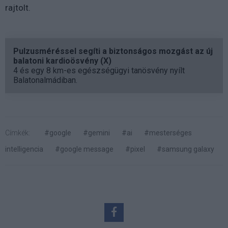
rajtolt.
Pulzusméréssel segíti a biztonságos mozgást az új
balatoni kardioösvény (X)
4 és egy 8 km-es egészségügyi tanösvény nyílt
Balatonalmádiban.
Címkék:
#google
#gemini
#ai
#mesterséges
intelligencia
#google message
#pixel
#samsung galaxy