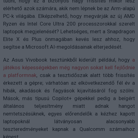
tudni, hogy ez a bizonyos nagy frissítés mikor lesz
elérhető azok számára, akik nem lépnek be az Arm-alapú
PC-k világába. Elképzelhető, hogy megvárják az új AMD
Ryzen és Intel Core Ultra 200 processzorokkal szerelt
laptopok megjelenését? Lehetséges, mert a Snapdragon
Elite X és Plus önmagában kevés lesz ahhoz, hogy
segítse a Microsoft AI-megoldásainak elterjedését.
Az Asus Vivobook tesztünkből kiderült például, hogy
a
játékos képességekben még nagyon sokat kell fejlődnie
a platformnak
, csak a tesztidőszak alatt több frissítés
érkezett a gépre; várhatóan az elkövetkezendő fél év a
hibák, akadások és fagyások kijavításáról fog szólni.
Mások, más típusú Copilot+ gépekkel pedig a beígért
általános teljesítmény miatt adnak hangot
nemtetszésüknek, egyes előrendelők a kézhez kapott
laptopoknál látványosan alacsonyabb
teszteredményeket kapnak a Qualcomm számaihoz
képest.