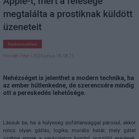
Apple-t, mert a felesége
megtalálta a prostiknak küldött
üzeneteit
Kedvencekhez
Horváth Péter
|
2024 június 18. 08:21
Nehézséget is jelenthet a modern technika, ha
az ember hűtlenkedne, de szerencsére mindig
ott a pereskedés lehetősége.
Lássuk be, ha a hülyeség pofátlansággal párosul, akkor
nincs olyan gátlás, logika, morális határ, mely gátat
szabna ennek a varázslatos kombó pusztító erejének.