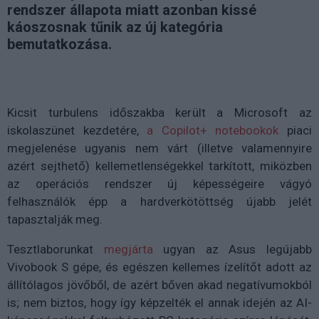
rendszer állapota miatt azonban kissé
káoszosnak tűnik az új kategória
bemutatkozása.
Kicsit turbulens időszakba került a Microsoft az
iskolaszünet kezdetére,
a Copilot+ notebookok
piaci
megjelenése ugyanis nem várt (illetve valamennyire
azért sejthető) kellemetlenségekkel tarkított, miközben
az operációs rendszer új képességeire vágyó
felhasználók épp a hardverkötöttség újabb jelét
tapasztalják meg.
Tesztlaborunkat
megjárta
ugyan az Asus legújabb
Vivobook S gépe, és egészen kellemes ízelítőt adott az
állítólagos jövőből, de azért bőven akad negatívumokból
is; nem biztos, hogy így képzelték el annak idején az AI-