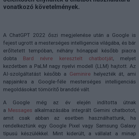
vonatkozó követelmények.
A ChatGPT 2022 őszi megjelenése után a Google is
fejest ugrott a mesterséges intelligencia világába, és bár
erőltetett tempóban, néhány hónappal később piacra
dobta
Bard névre keresztelt chatbotját
, melyet
kezdetben a PaLM nagy nyelvi modell (LLM) hajtott. Az
AI-szolgáltatást később a
Geminire
helyezték át, ami
napjainkra a Google-féle mesterséges intelligenciás
megoldásokat tömörítő branddé vált.
A Google még az év elején indította útnak
a
Messages
alkalmazásába integrált Gemini chatbotot,
amit csak abban az esetben használhattunk, ha
rendelkeztünk egy Google Pixel vagy Samsung Galaxy
típusú készülékkel. Mint kiderült, a vállalat a minap