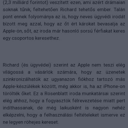
(2,3 milliárd forintot) veszített ezen, ami azért drámaian
soknak tűnik, feltehetően Richard tehetős ember. Talán
pont ennek folyománya az is, hogy neves ügyvédi irodát
bízott meg azzal, hogy az őt ért károkat bevasalja az
Apple-ön, sőt, az iroda már hasonló sorsú férfiakat keres
egy csoportos keresethez.
Richard (és ügyvédei) szerint az Apple nem teszi elég
világossá a vásárlók számára, hogy az üzenetek
szinkronizálhatók az ugyanazon fiókhoz tartozó más
Apple-készülékek között, még akkor is, ha az iPhone-on
törölték őket. Ez a Rosenblatt iroda munkatársai szerint
elég ahhoz, hogy a fogyasztók félrevezetése miatt pert
indíthassanak, de még laikusként is nagyon nehéz
elképzelni, hogy a felhasználási feltételeket ismerve ez
ne legyen röhejes kereset.