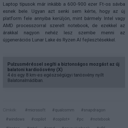
Laptop típusok már inkább a 600-900 ezer Ft-os sávba
esnek bele. Ugyan azt senki sem kérte, hogy az új
platform fele annyiba kerüljön, mint bármely Intel vagy
AMD processzorral szerelt notebook, de ezekkel az
árakkal nagyon nehéz lesz szembe menni az
újgenerációs Lunar Lake és Ryzen AI fejlesztésekkel.
Pulzusméréssel segíti a biztonságos mozgást az új
balatoni kardioösvény (X)
4 és egy 8 km-es egészségügyi tanösvény nyílt
Balatonalmádiban.
Címkék:
#microsoft
#qualcomm
#snapdragon
#windows
#copilot
#copilot+
#pc
#notebook