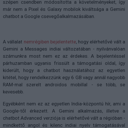
szépen csendben módosította a követelményeket, így
már nem a Pixel és Galaxy mobilok kiváltsága a Gemini
chatbot a Google csevegőalkalmazásában.
A vállalat
nemrégiben bejelentette
, hogy elérhetővé vált a
Gemini a Messages indiai változatában - nyilvánvalóan
számunkra most nem ez az érdekes. A bejelentéssel
párhuzamban ugyanis frissült a támogatási oldal, így
kiderült, hogy a chatbot használatához az egyetlen
kitétel, hogy rendelkezzünk egy 6 GB vagy annál nagyobb
RAM-mal szerelt androidos mobillal - se több, se
kevesebb.
Egyébként nem ez az egyetlen India-központú hír, ami a
Google-től érkezett. A Gemini alkalmazás, illetve a
chatbot Advanced verziója is elérhetővé vált a régióban -
mindkettő angol és kilenc indiai nyelv támogatásával