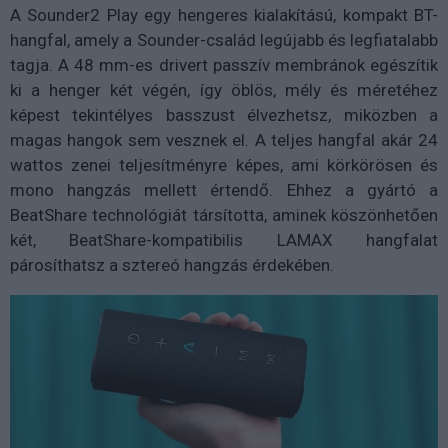
A Sounder2 Play egy hengeres kialakítású, kompakt BT-
hangfal, amely a Sounder-család legújabb és legfiatalabb
tagja. A 48 mm-es drivert passzív membránok egészítik
ki a henger két végén, így öblös, mély és méretéhez
képest tekintélyes basszust élvezhetsz, miközben a
magas hangok sem vesznek el. A teljes hangfal akár 24
wattos zenei teljesítményre képes, ami körkörösen és
mono hangzás mellett értendő. Ehhez a gyártó a
BeatShare technológiát társította, aminek köszönhetően
két, BeatShare-kompatibilis LAMAX hangfalat
párosíthatsz a sztereó hangzás érdekében.