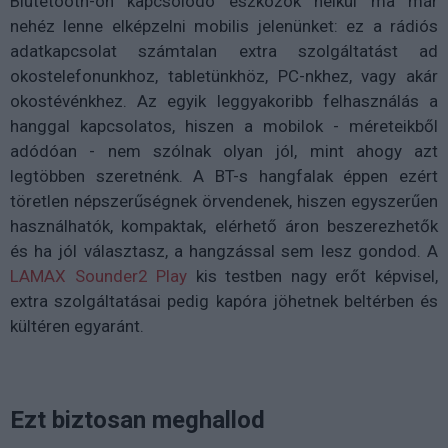
Blutetooth-on kapcsolódó eszközök nélkül ma már
nehéz lenne elképzelni mobilis jelenünket: ez a rádiós
adatkapcsolat számtalan extra szolgáltatást ad
okostelefonunkhoz, tabletünkhöz, PC-nkhez, vagy akár
okostévénkhez. Az egyik leggyakoribb felhasználás a
hanggal kapcsolatos, hiszen a mobilok - méreteikből
adódóan - nem szólnak olyan jól, mint ahogy azt
legtöbben szeretnénk. A BT-s hangfalak éppen ezért
töretlen népszerűségnek örvendenek, hiszen egyszerűen
használhatók, kompaktak, elérhető áron beszerezhetők
és ha jól választasz, a hangzással sem lesz gondod. A
LAMAX Sounder2 Play
kis testben nagy erőt képvisel,
extra szolgáltatásai pedig kapóra jöhetnek beltérben és
kültéren egyaránt.
Ezt biztosan meghallod