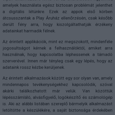
amelyek használata egész biztosan problémát jelenthet
a digitális létünkre. Ezek az appok első körben
átcsusszantak a Play Áruház ellenőrzésén, csak később
derült fény arra, hogy kiszolgáltathatják érzékeny
adatainkat harmadik félnek.
Az érintett applikációk, mint ez megszokott, mindenféle
jogosultságot kérnek a felhasználóktól, amiket arra
használnak, hogy kapcsolatba léphessenek a támadó
szerverével. Innen már tényleg csak egy lépés, hogy az
adataink rossz kézbe kerüljenek.
Az érintett alkalmazások között egy sor olyan van, amely
mindennapos tevékenységekhez kapcsolódik, szóval
akárki találkozhatott már velük. Van közöttük
lépésszámláló, alvásfigyelő, logókészítő és számológép
is. Aki az alábbi listában szereplő bármelyik alkalmazást
letöltötte a készülékére, a saját biztonsága érdekében