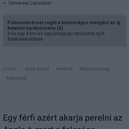
Universal Calculator
Pulzusméréssel segíti a biztonságos mozgást az új
balatoni kardioösvény (X)
4 és egy 8 km-es egészségügyi tanösvény nyílt
Balatonalmádiban.
Címkék:
#play áruház
#android
#kiberbiztonság
#adatlopás
Egy férfi azért akarja perelni az