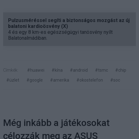
Pulzusméréssel segíti a biztonságos mozgást az új
balatoni kardioösvény (X)
4 és egy 8 km-es egészségügyi tanösvény nyílt
Balatonalmádiban.
Címkék:
#huawei
#kína
#android
#tsmc
#chip
#üzlet
#google
#amerika
#okostelefon
#soc
Még inkább a játékosokat
célozzák meg az ASUS