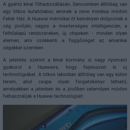
A gyártó kínai főhadiszállásán, Sencsenben állítólag van
egy titkos kutatólabor, aminek a neve ironikus módon
Fehér Ház. A Huawei mérnökei itt keményen dolgoznak a
cég jövőjén, vagyis a mesterséges intelligencián, a
felhőalapú rendszereken, új chipeken - minden olyan
elemen, ami csökkenti a függőséget az amerikai
cégekkel szemben.
A jelentés szerint a kínai kormány is nagy nyomást
gyakorol a Huaweire, hogy fejlesszen ki új
technológiákat. A titkos laborban állítólag van egy külön
terem, ahol csupa olyan forgatókönyv látható,
amelyekben a jelenben és a jövőben valamilyen módon
felhasználják a Huawei technológiáit.