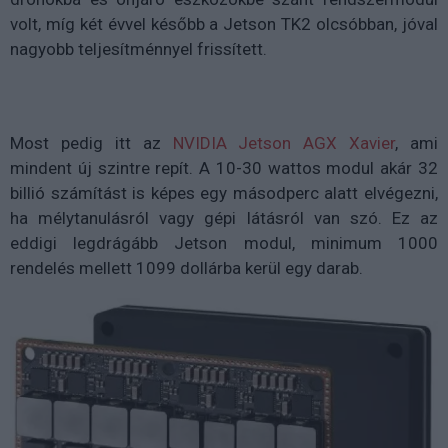
volt, míg két évvel később a Jetson TK2 olcsóbban, jóval
nagyobb teljesítménnyel frissített.
Most pedig itt az
NVIDIA Jetson AGX Xavier
, ami
mindent új szintre repít. A 10-30 wattos modul akár 32
billió számítást is képes egy másodperc alatt elvégezni,
ha mélytanulásról vagy gépi látásról van szó. Ez az
eddigi legdrágább Jetson modul, minimum 1000
rendelés mellett 1099 dollárba kerül egy darab.