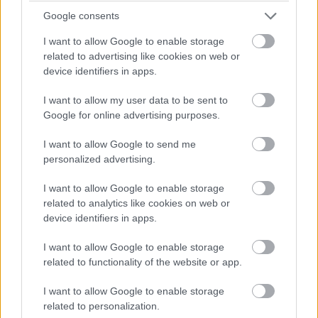
Google consents
I want to allow Google to enable storage
Címkék:
#adata
#ssd
#adattároló
#adattárolás
related to advertising like cookies on web or
device identifiers in apps.
#pc
#laptop
#notebook
#asztali pc
#m.2
#xpg
I want to allow my user data to be sent to
Google for online advertising purposes.
I want to allow Google to send me
personalized advertising.
Felfedezték a Huawei titkos
I want to allow Google to enable storage
laborját
related to analytics like cookies on web or
device identifiers in apps.
Kedvencekhez
I want to allow Google to enable storage
related to functionality of the website or app.
Harangi László
|
2018 december 15. 07:00
I want to allow Google to enable storage
related to personalization.
Kiderült, hogy a Huawei a kínai főhadiszállásán