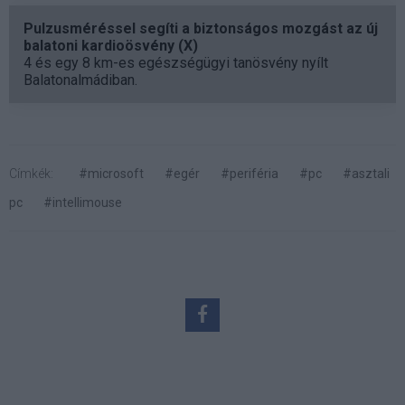
Pulzusméréssel segíti a biztonságos mozgást az új
balatoni kardioösvény (X)
4 és egy 8 km-es egészségügyi tanösvény nyílt
Balatonalmádiban.
Címkék:
#microsoft
#egér
#periféria
#pc
#asztali
pc
#intellimouse