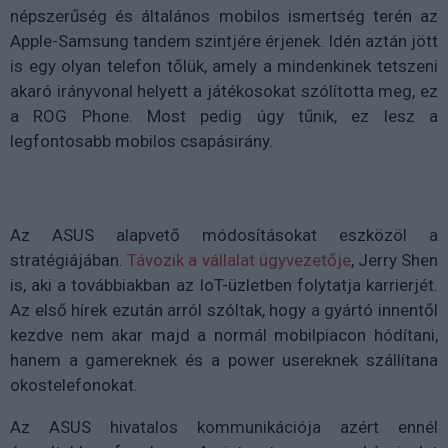
népszerűség és általános mobilos ismertség terén az
Apple-Samsung tandem szintjére érjenek. Idén aztán jött
is egy olyan telefon tőlük, amely a mindenkinek tetszeni
akaró irányvonal helyett a játékosokat szólította meg, ez
a ROG Phone. Most pedig úgy tűnik, ez lesz a
legfontosabb mobilos csapásirány.
Az ASUS alapvető módosításokat eszközöl a
stratégiájában.
Távozik a vállalat ügyvezetője
, Jerry Shen
is, aki a továbbiakban az IoT-üzletben folytatja karrierjét.
Az első hírek ezután arról szóltak, hogy a gyártó innentől
kezdve nem akar majd a normál mobilpiacon hódítani,
hanem a gamereknek és a power usereknek szállítana
okostelefonokat.
Az ASUS hivatalos kommunikációja azért ennél