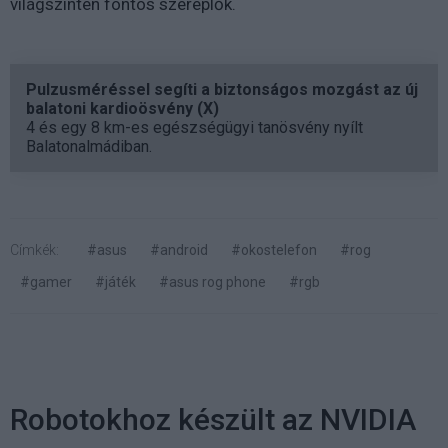
világszinten fontos szereplők.
Pulzusméréssel segíti a biztonságos mozgást az új
balatoni kardioösvény (X)
4 és egy 8 km-es egészségügyi tanösvény nyílt
Balatonalmádiban.
Címkék:
#asus
#android
#okostelefon
#rog
#gamer
#játék
#asus rog phone
#rgb
Robotokhoz készült az NVIDIA