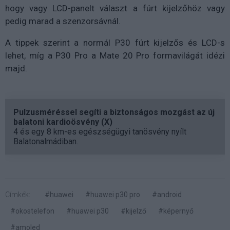
hogy vagy LCD-panelt választ a fúrt kijelzőhöz vagy
pedig marad a szenzorsávnál.
A tippek szerint a normál P30 fúrt kijelzős és LCD-s
lehet, míg a P30 Pro a Mate 20 Pro formavilágát idézi
majd.
Pulzusméréssel segíti a biztonságos mozgást az új
balatoni kardioösvény (X)
4 és egy 8 km-es egészségügyi tanösvény nyílt
Balatonalmádiban.
Címkék:
#huawei
#huawei p30 pro
#android
#okostelefon
#huawei p30
#kijelző
#képernyő
#amoled