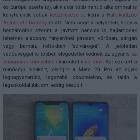
és Európa-szerte is), akik akár több mint 5 alkalommal is
kénytelenek voltak
készülékcserét
kérni a
Hulk-kijelzős
#gluegate botrány
miatt. Nem segít a helyzeten, hogy a
beszámolók szerint a javított panelek is hajlamosak
lehetnek alacsony fényerőnél pirosan, vörösen, sárgán
vagy barnán, foltokban "szivárogni". A jelöletlen
védőüveggel is többen elégedetlenkednek, az ugyanis
az
átlagosnál könnyebben
karcolódik
és törik
. Kár ezekért a
minőségi hibákért, elvégre a Mate 20 Pro az egyik
legnagyszerűbb, legszebb okostelefon, és talán a
legsokoldalúbb, ami eddig készült.