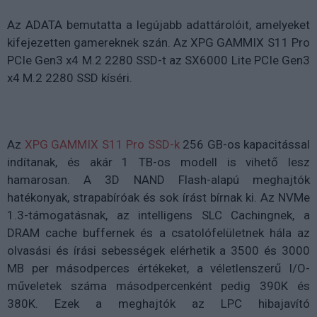
Az ADATA bemutatta a legújabb adattárolóit, amelyeket
kifejezetten gamereknek szán. Az XPG GAMMIX S11 Pro
PCIe Gen3 x4 M.2 2280 SSD-t az SX6000 Lite PCIe Gen3
x4 M.2 2280 SSD kíséri.
Az
XPG GAMMIX S11 Pro SSD-k
256 GB-os kapacitással
indítanak, és akár 1 TB-os modell is vihető lesz
hamarosan. A 3D NAND Flash-alapú meghajtók
hatékonyak, strapabíróak és sok írást bírnak ki. Az NVMe
1.3-támogatásnak, az intelligens SLC Cachingnek, a
DRAM cache buffernek és a csatolófelületnek hála az
olvasási és írási sebességek elérhetik a 3500 és 3000
MB per másodperces értékeket, a véletlenszerű I/O-
műveletek száma másodpercenként pedig 390K és
380K. Ezek a meghajtók az LPC hibajavító