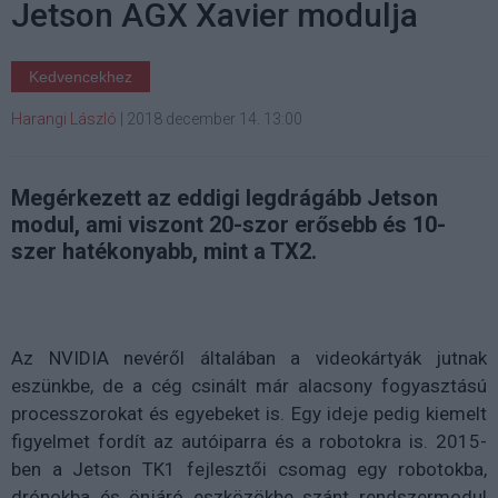
Jetson AGX Xavier modulja
Kedvencekhez
Harangi László
|
2018 december 14. 13:00
Megérkezett az eddigi legdrágább Jetson
modul, ami viszont 20-szor erősebb és 10-
szer hatékonyabb, mint a TX2.
Az NVIDIA nevéről általában a videokártyák jutnak
eszünkbe, de a cég csinált már alacsony fogyasztású
processzorokat és egyebeket is. Egy ideje pedig kiemelt
figyelmet fordít az autóiparra és a robotokra is. 2015-
ben a Jetson TK1 fejlesztői csomag egy robotokba,
drónokba és önjáró eszközökbe szánt rendszermodul