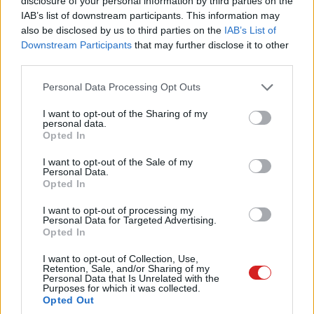
disclosure of your personal information by third parties on the
IAB’s list of downstream participants. This information may
also be disclosed by us to third parties on the
IAB’s List of
Downstream Participants
that may further disclose it to other
third parties.
Az
XPG SX6000 Lite
pedig azoknak szól, akik leváltanák
Please note that this website/app uses one or more Google
a régi SATA SSD-t. Az NVMe 1.3-képes, 3D NAND Flash-
Personal Data Processing Opt Outs
services and may gather and store information including but
alapú SSD szintén elérhető akár 1 TB-os kapacitással is.
not limited to your visit or usage behaviour. You may click to
I want to opt-out of the Sharing of my
Az olvasási és írási sebességek itt 1800 és 1200 MB per
personal data.
grant or deny consent to Google and its third-party tags to
Opted In
másodpercen alakulnak, az I/O-műveletek száma
use your data for below specified purposes in below Google
másodpercenként 220K és 200K. Itt is adott az LDPC
consent section.
I want to opt-out of the Sale of my
Personal Data.
technológia. Ezeket a meghajtókat az ADATA SFF jellegű
Opted In
PC-kbe és laptopokba szánja.
I want to opt-out of processing my
Personal Data for Targeted Advertising.
Opted In
Pulzusméréssel segíti a biztonságos mozgást az új
I want to opt-out of Collection, Use,
balatoni kardioösvény (X)
Retention, Sale, and/or Sharing of my
4 és egy 8 km-es egészségügyi tanösvény nyílt
Personal Data that Is Unrelated with the
Purposes for which it was collected.
Balatonalmádiban.
Opted Out