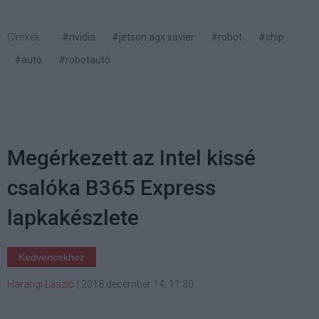
Címkék:
#nvidia
#jetson agx xavier
#robot
#chip
#autó
#robotautó
Megérkezett az Intel kissé
csalóka B365 Express
lapkakészlete
Kedvencekhez
Harangi László
|
2018 december 14. 11:30