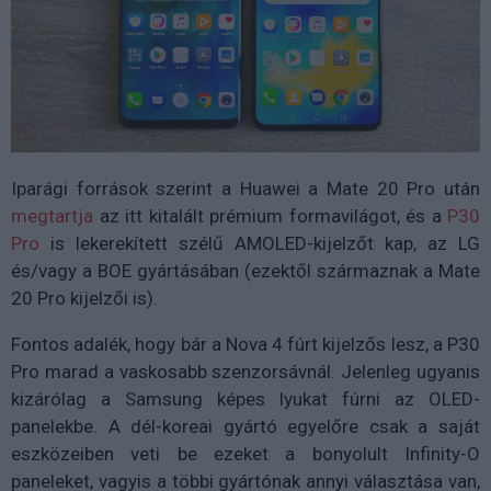
Iparági források szerint a Huawei a Mate 20 Pro után
megtartja
az itt kitalált prémium formavilágot, és a
P30
Pro
is lekerekített szélű AMOLED-kijelzőt kap, az LG
és/vagy a BOE gyártásában (ezektől származnak a Mate
20 Pro kijelzői is).
Fontos adalék, hogy bár a Nova 4 fúrt kijelzős lesz, a P30
Pro marad a vaskosabb szenzorsávnál. Jelenleg ugyanis
kizárólag a Samsung képes lyukat fúrni az OLED-
panelekbe. A dél-koreai gyártó egyelőre csak a saját
eszközeiben veti be ezeket a bonyolult Infinity-O
paneleket, vagyis a többi gyártónak annyi választása van,