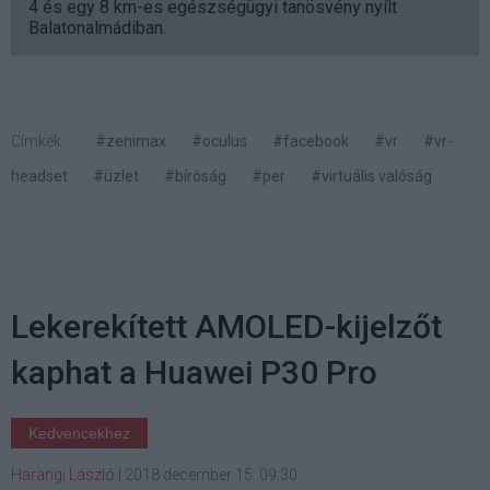
4 és egy 8 km-es egészségügyi tanösvény nyílt
Balatonalmádiban.
Címkék:
#zenimax
#oculus
#facebook
#vr
#vr-
headset
#üzlet
#bíróság
#per
#virtuális valóság
Lekerekített AMOLED-kijelzőt
kaphat a Huawei P30 Pro
Kedvencekhez
Harangi László
|
2018 december 15. 09:30