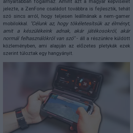
árnyaltabban fogalmaz. Amint azt a magyar képviselet
jelezte, a ZenFone családot továbbra is fejlesztik, tehát
szó sincs arról, hogy teljesen leállnának a nem-gamer
mobilokkal.
"Célunk az, hogy tökéletesítsük az élményt,
amit a készülékeink adnak, akár játékosokról, akár
normál felhasználókról van szó"
- áll a részünkre küldött
közleményben, ami alapján az előzetes pletykák ezek
szerint túloztak egy hangyányit.