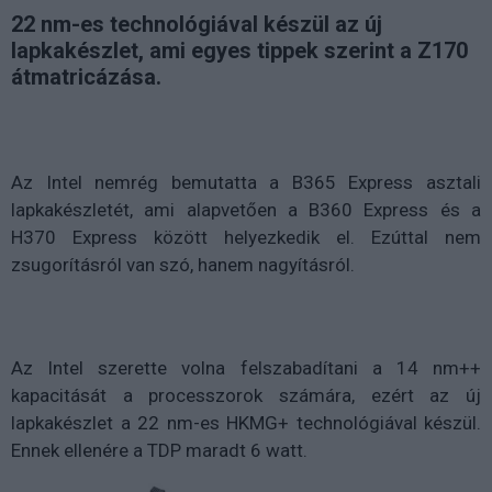
22 nm-es technológiával készül az új
lapkakészlet, ami egyes tippek szerint a Z170
átmatricázása.
Az Intel nemrég bemutatta a B365 Express asztali
lapkakészletét, ami alapvetően a B360 Express és a
H370 Express között helyezkedik el. Ezúttal nem
zsugorításról van szó, hanem nagyításról.
Az Intel szerette volna felszabadítani a 14 nm++
kapacitását a processzorok számára, ezért az új
lapkakészlet a 22 nm-es HKMG+ technológiával készül.
Ennek ellenére a TDP maradt 6 watt.