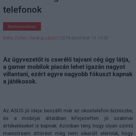
telefonok
Kedvencekhez
Bátky Zoltán, Harangi László
|
2018 december 14. 14:30
Az ügyvezetőt is cserélő tajvani cég úgy látja,
a gamer mobilok piacán lehet igazán nagyot
villantani, ezért egyre nagyobb fókuszt kapnak
a játékosok.
Az ASUS jó ideje beszállt már az okostelefon-bizniszbe,
és a mobiljai általában kifejezetten jó szakmai
értékeléseket is kapnak. Azonban tény, hogy olyan szintű
mainstream áttörést még nem sikerült elérniük, hogy