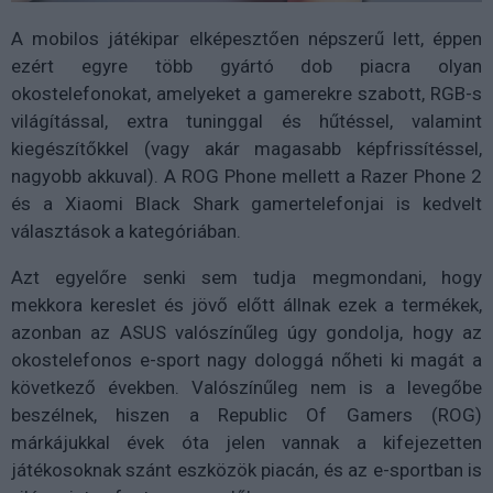
A mobilos játékipar elképesztően népszerű lett, éppen
ezért egyre több gyártó dob piacra olyan
okostelefonokat, amelyeket a gamerekre szabott, RGB-s
világítással, extra tuninggal és hűtéssel, valamint
kiegészítőkkel (vagy akár magasabb képfrissítéssel,
nagyobb akkuval). A ROG Phone mellett a Razer Phone 2
és a Xiaomi Black Shark gamertelefonjai is kedvelt
választások a kategóriában.
Azt egyelőre senki sem tudja megmondani, hogy
mekkora kereslet és jövő előtt állnak ezek a termékek,
azonban az ASUS valószínűleg úgy gondolja, hogy az
okostelefonos e-sport nagy dologgá nőheti ki magát a
következő években. Valószínűleg nem is a levegőbe
beszélnek, hiszen a Republic Of Gamers (ROG)
márkájukkal évek óta jelen vannak a kifejezetten
játékosoknak szánt eszközök piacán, és az e-sportban is