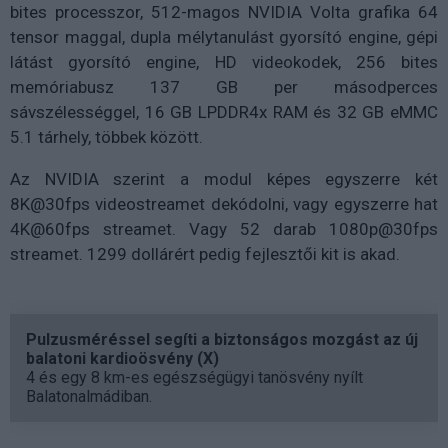
bites processzor, 512-magos NVIDIA Volta grafika 64
tensor maggal, dupla mélytanulást gyorsító engine, gépi
látást gyorsító engine, HD videokodek, 256 bites
memóriabusz 137 GB per másodperces
sávszélességgel, 16 GB LPDDR4x RAM és 32 GB eMMC
5.1 tárhely, többek között.
Az NVIDIA szerint a modul képes egyszerre két
8K@30fps videostreamet dekódolni, vagy egyszerre hat
4K@60fps streamet. Vagy 52 darab 1080p@30fps
streamet. 1299 dollárért pedig fejlesztői kit is akad.
Pulzusméréssel segíti a biztonságos mozgást az új
balatoni kardioösvény (X)
4 és egy 8 km-es egészségügyi tanösvény nyílt
Balatonalmádiban.