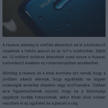
A Huawei jelenleg is sokféle alkatrészt ad el a különböző
cégeknek a felhős piacon és az IoT-s szektorban. Ebből
évi 10 milliárd dolláros árbevételt szed össze a Huawei,
a következő években ez rohamtempóban emelkedhet.
Állítólag a Huawei és a kínai kormány azt reméli, hogy a
jövőben sikerül elérniük, hogy egyáltalán ne legyen
szükségük amerikai chipekre vagy szoftverekre. Többen
arra figyelmeztetnek viszont, hogy ha a biztonsági
aggályok tovább fokozódnak, akkor Kínán kívül sorban
vesztheti el az ügyfeleit és a piacait a cég.