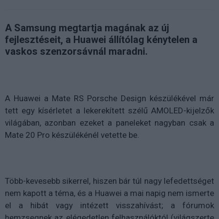
A Samsung megtartja magának az új
fejlesztéseit, a Huawei állítólag kénytelen a
vaskos szenzorsávnál maradni.
A Huawei a Mate RS Porsche Design készülékével már
tett egy kísérletet a lekerekített szélű AMOLED-kijelzők
világában, azonban ezeket a paneleket nagyban csak a
Mate 20 Pro készülékénél vetette be.
Több-kevesebb sikerrel, hiszen bár túl nagy lefedettséget
nem kapott a téma, és a Huawei a mai napig nem ismerte
el a hibát vagy intézett visszahívást; a fórumok
hemzsegnek az elégedetlen felhasználóktól (világszerte