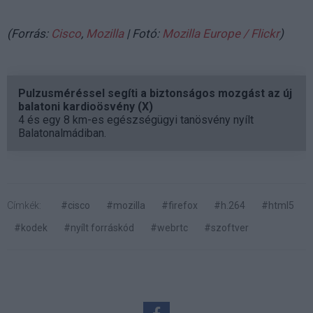
(Forrás:
Cisco
,
Mozilla
| Fotó:
Mozilla Europe / Flickr
)
Pulzusméréssel segíti a biztonságos mozgást az új
balatoni kardioösvény (X)
4 és egy 8 km-es egészségügyi tanösvény nyílt
Balatonalmádiban.
Címkék:
#cisco
#mozilla
#firefox
#h.264
#html5
#kodek
#nyílt forráskód
#webrtc
#szoftver