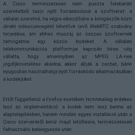
A Cisco természetesen nem puszta felebaráti
szeretetből teszi nyílt forráskódúvá a szoftverét: a
vállalat szeretné, ha végre elkezdődne a böngészők közti
direkt videocsevegést lehetővé tevő WebRTC szabvány
terjedése, ám ehhez muszáj az összes szoftvernek
támogatnia egy közös kodeket. A vállalati
telekommunikációs platformjai kapcsán híres cég
vállalta, hogy amennyiben az MPEG LA-nek
jogdíjkövetelése akadna, akkor állják a cechet, bárki
nyugodtan használhatja nyílt forráskódú alkalmazásában
a kodekjüket.
Ettől függetlenül a Firefox esetében technikailag érdekes
lesz az implementáció: a kodek nem lesz benne az
alaptelepítésben, hanem minden egyes installáció után a
Cisco szerveréről kerül majd letöltésre, természetesen
felhasználói beleegyezés után.