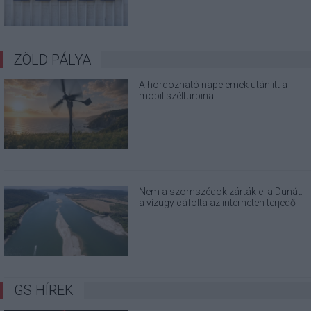
ZÖLD PÁLYA
A hordozható napelemek után itt a
mobil szélturbina
Nem a szomszédok zárták el a Dunát:
a vízügy cáfolta az interneten terjedő
álhíreket
GS HÍREK