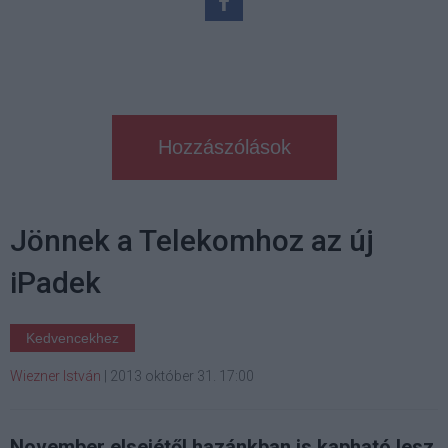
Hozzászólások
Jönnek a Telekomhoz az új
iPadek
Kedvencekhez
Wiezner István
|
2013 október 31. 17:00
November elsejétől hazánkban is kapható lesz