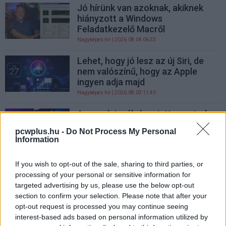
Jó hírünk van azoknak, akiknek
hiányzott a Windows
Feladatkezelő Macről
Nagyképes hír
| 2026.08.04 06:33
Lehet, hogy jó lesz az új Siri, de
nem valószínű, hogy az Apple
ingyen adja majd
Nagyképes hír
| 2026.08.03 11:43
A memóriaválság miatt nem tud
az Apple elegendő MacBook Airt
pcwplus.hu -
Do Not Process My Personal
gyártani
Information
Nagyképes hír
| 2026.08.03 08:37
If you wish to opt-out of the sale, sharing to third parties, or
1100 métert zuhant egy iPhone 17
processing of your personal or sensitive information for
Pro egy repülőből – sértetlenül
targeted advertising by us, please use the below opt-out
találták meg
section to confirm your selection. Please note that after your
Nagyképes hír
| 2026.08.01 12:50
opt-out request is processed you may continue seeing
interest-based ads based on personal information utilized by
Akkora a kereslet az iPhone-ra,