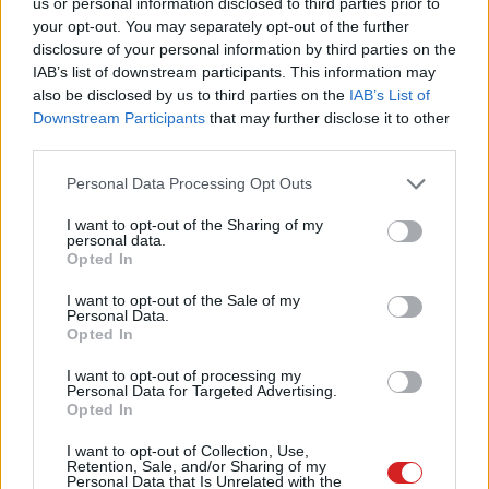
us or personal information disclosed to third parties prior to
hogy a végén még kimerülnek a
your opt-out. You may separately opt-out of the further
raktárak
disclosure of your personal information by third parties on the
Nagyképes hír
| 2026.07.31 13:23
IAB’s list of downstream participants. This information may
also be disclosed by us to third parties on the
IAB’s List of
Az Apple átlépte az ötbillió
Downstream Participants
that may further disclose it to other
dolláros álomhatárt
third parties.
Nagyképes hír
| 2026.07.31 08:14
Please note that this website/app uses one or more Google
Personal Data Processing Opt Outs
Lányai Apple Watch-ajándéka
services and may gather and store information including but
menthette meg egy férfi életét
not limited to your visit or usage behaviour. You may click to
I want to opt-out of the Sharing of my
personal data.
Nagyképes hír
| 2026.07.30 11:49
grant or deny consent to Google and its third-party tags to
Opted In
use your data for below specified purposes in below Google
A Framework szerint az Apple
consent section.
I want to opt-out of the Sale of my
Macbook-lízingje egy újabb lépés
Personal Data.
Opted In
afelé, hogy valójában semmi se
legyen a miénk
I want to opt-out of processing my
Nagyképes hír
| 2026.07.29 18:52
Personal Data for Targeted Advertising.
Opted In
I want to opt-out of Collection, Use,
»
1
2
3
4
5
6
7
...
324
Retention, Sale, and/or Sharing of my
Personal Data that Is Unrelated with the