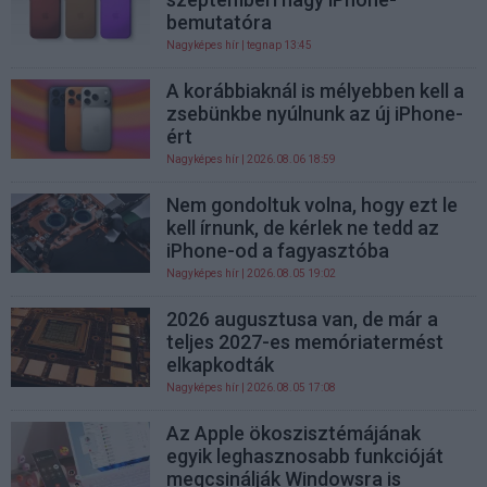
bemutatóra
Nagyképes hír
| tegnap 13:45
A korábbiaknál is mélyebben kell a
zsebünkbe nyúlnunk az új iPhone-
ért
Nagyképes hír
| 2026.08.06 18:59
Nem gondoltuk volna, hogy ezt le
kell írnunk, de kérlek ne tedd az
iPhone-od a fagyasztóba
Nagyképes hír
| 2026.08.05 19:02
2026 augusztusa van, de már a
teljes 2027-es memóriatermést
elkapkodták
Nagyképes hír
| 2026.08.05 17:08
Az Apple ökoszisztémájának
egyik leghasznosabb funkcióját
megcsinálják Windowsra is