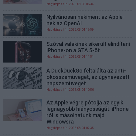
Nagyképes hír
| 2026.08.05 06:34
Nyilvánosan nekiment az Apple-
nek az OpenAI
Nagyképes hír
| 2026.08.04 16:59
Szóval valakinek sikerült elindítani
iPhone-on a GTA 5-öt
Nagyképes hír
| 2026.08.04 11:51
A DuckDuckGo feltalálta az anti-
okosszemüveget, az úgynevezett
napszemüveget
Nagyképes hír
| 2026.08.04 10:50
Az Apple végre pótolja az egyik
legnagyobb hiányosságát: iPhone-
ról is másolhatunk majd
Windowsra
Nagyképes hír
| 2026.08.04 07:35