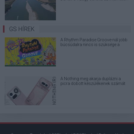
terjedő álhíreket
GS HÍREK
A Rhythm Paradise Groove-nál jobb
búcsúdalra nincs is szüksége a
sorsfordító konzolnak
A Nothing meg akarja duplázni a
picra dobott készülékeinek számát