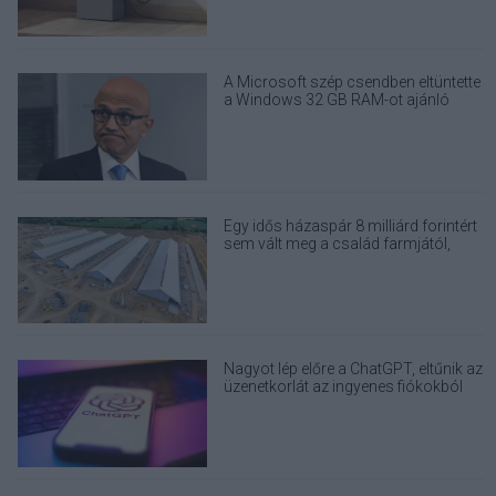
A Microsoft szép csendben eltüntette
a Windows 32 GB RAM-ot ajánló
útmutatóját
Egy idős házaspár 8 milliárd forintért
sem vált meg a család farmjától,
hogy egy AI cég adatközpontot
építhessen a helyére
Nagyot lép előre a ChatGPT, eltűnik az
üzenetkorlát az ingyenes fiókokból