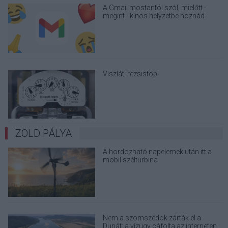
A Gmail mostantól szól, mielőtt -
megint - kínos helyzetbe hoznád
magad
Viszlát, rezsistop!
ZÖLD PÁLYA
A hordozható napelemek után itt a
mobil szélturbina
Nem a szomszédok zárták el a
Dunát: a vízügy cáfolta az interneten