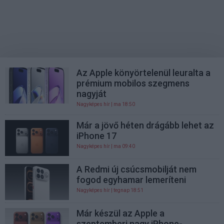
Az Apple könyörtelenül leuralta a
prémium mobilos szegmens
nagyját
Nagyképes hír
| ma 18:50
Már a jövő héten drágább lehet az
iPhone 17
Nagyképes hír
| ma 09:40
A Redmi új csúcsmobilját nem
fogod egyhamar lemeríteni
Nagyképes hír
| tegnap 18:51
Már készül az Apple a
szeptemberi nagy iPhone-