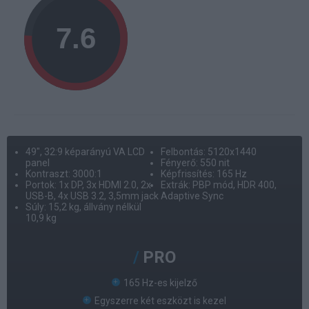
49", 32:9 képarányú VA LCD
Felbontás: 5120x1440
panel
Fényerő: 550 nit
Kontraszt: 3000:1
Képfrissítés: 165 Hz
Portok: 1x DP, 3x HDMI 2.0, 2x
Extrák: PBP mód, HDR 400,
USB-B, 4x USB 3.2, 3,5mm jack
Adaptive Sync
Súly: 15,2 kg, állvány nélkül
10,9 kg
PRO
165 Hz-es kijelző
Egyszerre két eszközt is kezel