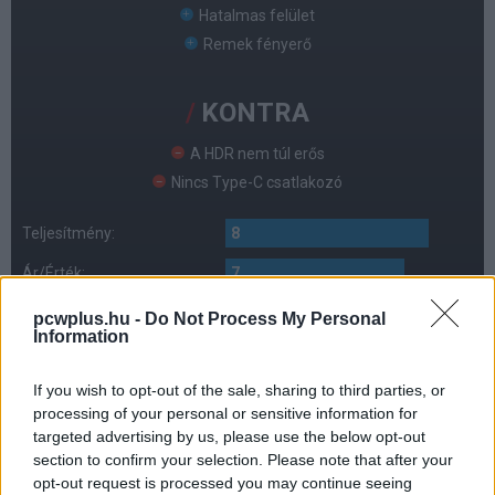
Hatalmas felület
Remek fényerő
KONTRA
A HDR nem túl erős
Nincs Type-C csatlakozó
Teljesítmény:
8
Ár/Érték:
7
Anyagminőség:
8
pcwplus.hu -
Do Not Process My Personal
Information
Extra funkciók:
7
If you wish to opt-out of the sale, sharing to third parties, or
Kijelző:
8
processing of your personal or sensitive information for
Kinézet:
8
targeted advertising by us, please use the below opt-out
section to confirm your selection. Please note that after your
opt-out request is processed you may continue seeing