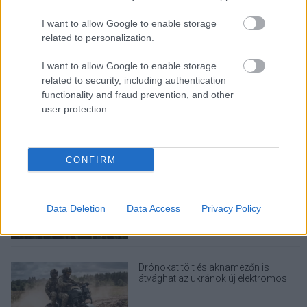
Rezsicsökkentés: mennyit fogyaszt a
PC-d, a konzolod és a többi
elektronikai eszközöd?
I want to allow Google to enable storage
related to personalization.
I want to allow Google to enable storage
related to security, including authentication
Napelem sem kell hozzá: ez a
functionality and fraud prevention, and other
konnektoros akkumulátor lehet a
user protection.
takarékos otthonok következő nagy
dobása
CONFIRM
Nem egyedi eset volt: más OpenAI-
ügynökök is kijuthattak az elszigetelt
tesztkörnyezetből
Data Deletion
Data Access
Privacy Policy
Drónokat tölt és aknamezőn is
átvághat az ukránok új elektromos
motorja