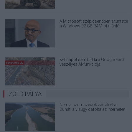
A Microsoft szép csendben eltüntette
a Windows 32 GB RAM-ot ajánló
útmutatóját
Két napot sem bírt ki a Google Earth
veszélyes AI-funkciója
ZÖLD PÁLYA
Nem a szomszédok zárták el a
Dunát: a vízügy cáfolta az interneten
terjedő álhíreket