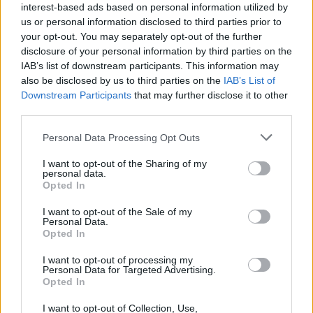
Philips 498P9Z teszt - vannak
interest-based ads based on personal information utilized by
játékok, amik erre születtek
us or personal information disclosed to third parties prior to
Teszt
| 2021.12.07 17:00
your opt-out. You may separately opt-out of the further
disclosure of your personal information by third parties on the
IAB’s list of downstream participants. This information may
also be disclosed by us to third parties on the
IAB’s List of
Downstream Participants
that may further disclose it to other
third parties.
Please note that this website/app uses one or more Google
Personal Data Processing Opt Outs
services and may gather and store information including but
not limited to your visit or usage behaviour. You may click to
I want to opt-out of the Sharing of my
personal data.
grant or deny consent to Google and its third-party tags to
Opted In
use your data for below specified purposes in below Google
consent section.
I want to opt-out of the Sale of my
Personal Data.
Opted In
I want to opt-out of processing my
Personal Data for Targeted Advertising.
Opted In
I want to opt-out of Collection, Use,