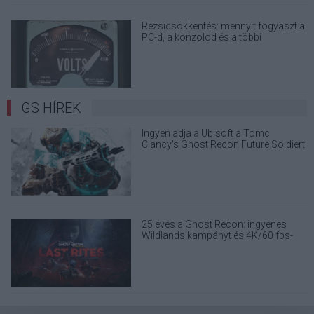
Rezsicsökkentés: mennyit fogyaszt a
PC-d, a konzolod és a többi
elektronikai eszközöd?
GS HÍREK
Ingyen adja a Ubisoft a Tomc
Clancy's Ghost Recon Future Soldiert
PC-re, de csak korlátozott ideig
25 éves a Ghost Recon: ingyenes
Wildlands kampányt és 4K/60 fps-
frissítést kapunk, de már készül a
következő rész is