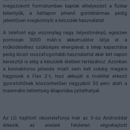
megszokott formátumban kaptak elhelyezést a fizikai
billentyűk, a hátlapon pihenő gombhármas pedig
jelentősen megkönnyíti a készülék használatát.
A telefont egy viszonylag nagy teljesítményű, egészen
pontosan 3000 mAh-s akkumulátor látja el a
működéséhez szükséges energiával, a telep kapacitása
pedig kicsit visszafogottabb használattal akár két napon
keresztül is elég a készülék életben tartásához. Azonban
a konnektoros pihenés miatt sem kell sokáig magára
hagynunk a Flex 2-t, hisz akkuját a mobillal érkező
gyorstöltőnek köszönhetően nagyjából 50 perc alatt a
maximális telítettség állapotába juttathatjuk.
Az LG hajlított okostelefonja már az 5-ös Androiddal
érkezik, az eredeti felületen végrehajtott