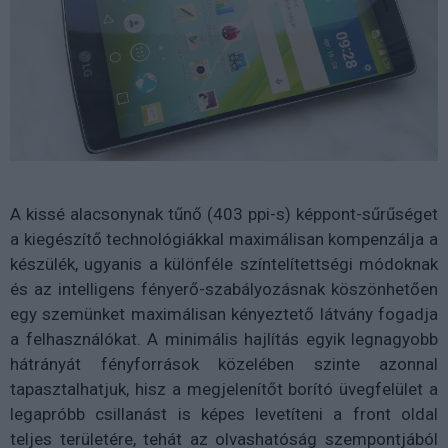
A kissé alacsonynak tűnő (403 ppi-s) képpont-sűrűséget
a kiegészítő technológiákkal maximálisan kompenzálja a
készülék, ugyanis a különféle színtelítettségi módoknak
és az intelligens fényerő-szabályozásnak köszönhetően
egy szemünket maximálisan kényeztető látvány fogadja
a felhasználókat. A minimális hajlítás egyik legnagyobb
hátrányát fényforrások közelében szinte azonnal
tapasztalhatjuk, hisz a megjelenítőt borító üvegfelület a
legapróbb csillanást is képes levetíteni a front oldal
teljes területére, tehát az olvashatóság szempontjából