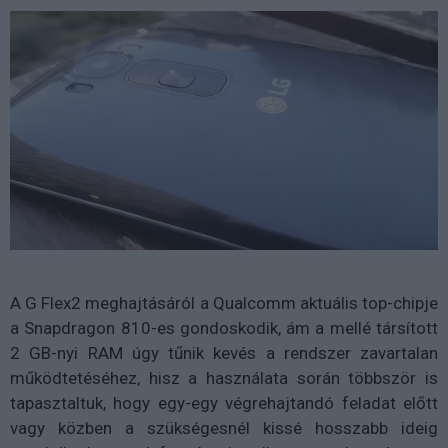
A G Flex2 meghajtásáról a Qualcomm aktuális top-chipje
a Snapdragon 810-es gondoskodik, ám a mellé társított
2 GB-nyi RAM úgy tűnik kevés a rendszer zavartalan
működtetéséhez, hisz a használata során többször is
tapasztaltuk, hogy egy-egy végrehajtandó feladat előtt
vagy közben a szükségesnél kissé hosszabb ideig