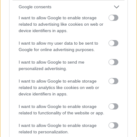
Google consents
Opel Magyarország
I want to allow Google to enable storage
related to advertising like cookies on web or
device identifiers in apps.
Pulzusméréssel segíti a biztonságos mozgást az új
balatoni kardioösvény (X)
I want to allow my user data to be sent to
4 és egy 8 km-es egészségügyi tanösvény nyílt
Google for online advertising purposes.
Balatonalmádiban.
I want to allow Google to send me
personalized advertising.
I want to allow Google to enable storage
Címkék:
#opel
#családi fesztivál
#legendák találkozása
related to analytics like cookies on web or
device identifiers in apps.
#hungaroring
#auto
I want to allow Google to enable storage
related to functionality of the website or app.
I want to allow Google to enable storage
related to personalization.
LG G Flex2 teszt - Szokatlan