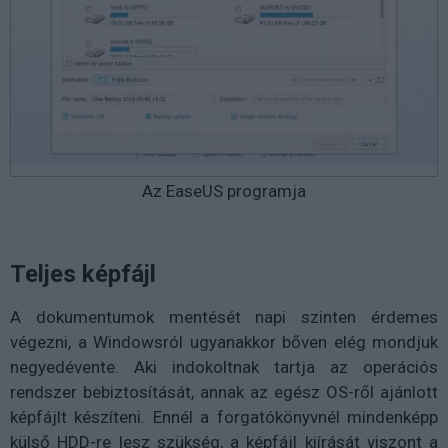
Az EaseUS programja
Teljes képfájl
A dokumentumok mentését napi szinten érdemes
végezni, a Windowsról ugyanakkor bőven elég mondjuk
negyedévente. Aki indokoltnak tartja az operációs
rendszer bebiztosítását, annak az egész OS-ről ajánlott
képfájlt készíteni. Ennél a forgatókönyvnél mindenképp
külső HDD-re lesz szükség, a képfájl kiírását viszont a