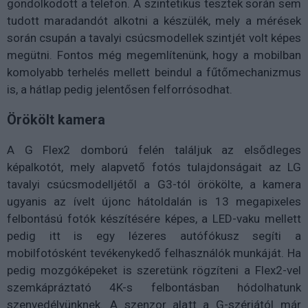
gondolkodott a telefon. A szintetikus tesztek során sem
tudott maradandót alkotni a készülék, mely a mérések
során csupán a tavalyi csúcsmodellek szintjét volt képes
megütni. Fontos még megemlítenünk, hogy a mobilban
komolyabb terhelés mellett beindul a fűtőmechanizmus
is, a hátlap pedig jelentősen felforrósodhat.
Örökölt kamera
A G Flex2 domború felén találjuk az elsődleges
képalkotót, mely alapvető fotós tulajdonságait az LG
tavalyi csúcsmodelljétől a G3-tól örökölte, a kamera
ugyanis az ívelt újonc hátoldalán is 13 megapixeles
felbontású fotók készítésére képes, a LED-vaku mellett
pedig itt is egy lézeres autófókusz segíti a
mobilfotósként tevékenykedő felhasználók munkáját. Ha
pedig mozgóképeket is szeretünk rögzíteni a Flex2-vel
szemkápráztató 4K-s felbontásban hódolhatunk
szenvedélyünknek. A szenzor alatt a G-szériától már