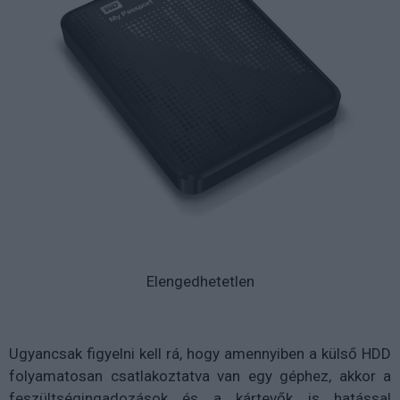
Elengedhetetlen
Ugyancsak figyelni kell rá, hogy amennyiben a külső HDD
folyamatosan csatlakoztatva van egy géphez, akkor a
feszültségingadozások és a kártevők is hatással