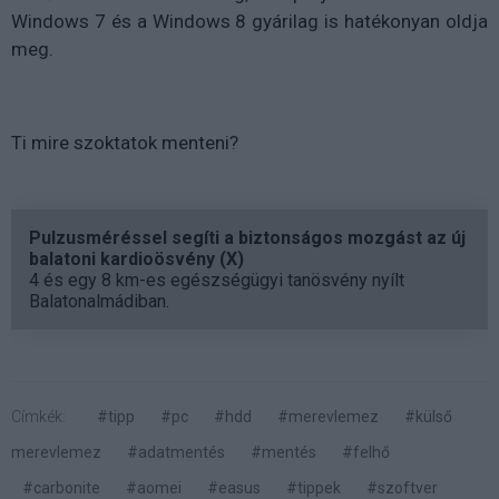
Windows 7 és a Windows 8 gyárilag is hatékonyan oldja
meg.
Ti mire szoktatok menteni?
Pulzusméréssel segíti a biztonságos mozgást az új
balatoni kardioösvény (X)
4 és egy 8 km-es egészségügyi tanösvény nyílt
Balatonalmádiban.
Címkék:
#tipp
#pc
#hdd
#merevlemez
#külső
merevlemez
#adatmentés
#mentés
#felhő
#carbonite
#aomei
#easus
#tippek
#szoftver