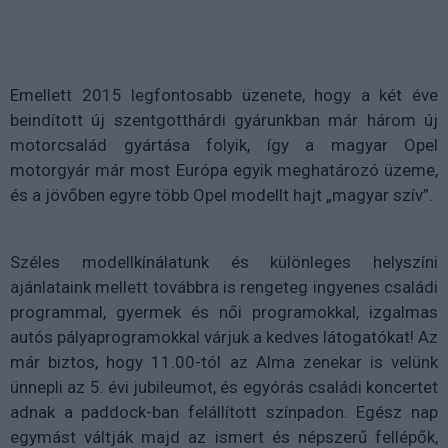
Emellett 2015 legfontosabb üzenete, hogy a két éve
beindított új szentgotthárdi gyárunkban már három új
motorcsalád gyártása folyik, így a magyar Opel
motorgyár már most Európa egyik meghatározó üzeme,
és a jövőben egyre több Opel modellt hajt „magyar szív”.
Széles modellkínálatunk és különleges helyszíni
ajánlataink mellett továbbra is rengeteg ingyenes családi
programmal, gyermek és női programokkal, izgalmas
autós pályaprogramokkal várjuk a kedves látogatókat! Az
már biztos, hogy 11.00-tól az Alma zenekar is velünk
ünnepli az 5. évi jubileumot, és egyórás családi koncertet
adnak a paddock-ban felállított színpadon. Egész nap
egymást váltják majd az ismert és népszerű fellépők,