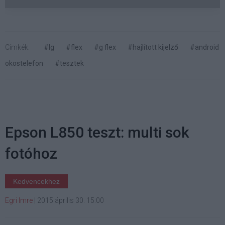
Címkék:
#lg
#flex
#g flex
#hajlított kijelző
#android
okostelefon
#tesztek
Epson L850 teszt: multi sok
fotóhoz
Kedvencekhez
Egri Imre
|
2015 április 30. 15:00