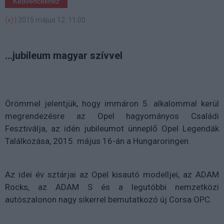
Kedvencekhez
(x)
|
2015 május 12. 11:00
…jubileum magyar szívvel
Örömmel jelentjük, hogy immáron 5. alkalommal kerül
megrendezésre az Opel hagyományos Családi
Fesztiválja, az idén jubileumot ünneplő Opel Legendák
Találkozása, 2015. május 16-án a Hungaroringen.
Az idei év sztárjai az Opel kisautó modelljei, az ADAM
Rocks, az ADAM S és a legutóbbi nemzetközi
autószalonon nagy sikerrel bemutatkozó új Corsa OPC.