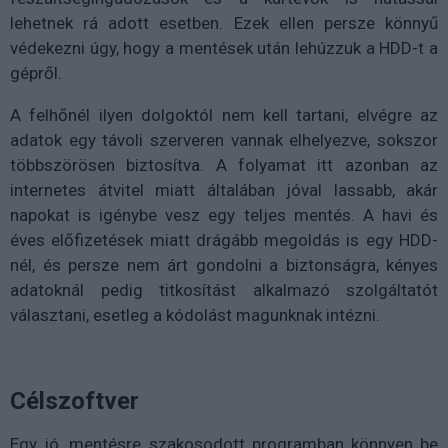
lehetnek rá adott esetben. Ezek ellen persze könnyű
védekezni úgy, hogy a mentések után lehúzzuk a HDD-t a
gépről.
A felhőnél ilyen dolgoktól nem kell tartani, elvégre az
adatok egy távoli szerveren vannak elhelyezve, sokszor
többszörösen biztosítva. A folyamat itt azonban az
internetes átvitel miatt általában jóval lassabb, akár
napokat is igénybe vesz egy teljes mentés. A havi és
éves előfizetések miatt drágább megoldás is egy HDD-
nél, és persze nem árt gondolni a biztonságra, kényes
adatoknál pedig titkosítást alkalmazó szolgáltatót
választani, esetleg a kódolást magunknak intézni.
Célszoftver
Egy jó, mentésre szakosodott programban könnyen be