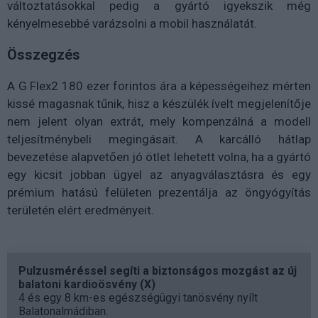
változtatásokkal pedig a gyártó igyekszik még
kényelmesebbé varázsolni a mobil használatát.
Összegzés
A G Flex2 180 ezer forintos ára a képességeihez mérten
kissé magasnak tűnik, hisz a készülék ívelt megjelenítője
nem jelent olyan extrát, mely kompenzálná a modell
teljesítménybeli megingásait. A karcálló hátlap
bevezetése alapvetően jó ötlet lehetett volna, ha a gyártó
egy kicsit jobban ügyel az anyagválasztásra és egy
prémium hatású felületen prezentálja az öngyógyítás
területén elért eredményeit.
Pulzusméréssel segíti a biztonságos mozgást az új
balatoni kardioösvény (X)
4 és egy 8 km-es egészségügyi tanösvény nyílt
Balatonalmádiban.