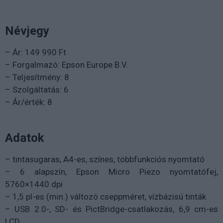
Névjegy
– Ár: 149 990 Ft
– Forgalmazó: Epson Europe B.V.
– Teljesítmény: 8
– Szolgáltatás: 6
– Ár/érték: 8
Adatok
– tintasugaras, A4-es, színes, többfunkciós nyomtató
– 6 alapszín, Epson Micro Piezo nyomtatófej,
5760×1440 dpi
– 1,5 pl-es (min.) változó cseppméret, vízbázisú tinták
– USB 2.0-, SD- és PictBridge-csatlakozás, 6,9 cm-es
LCD