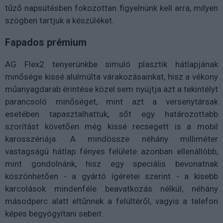
tűző napsütésben fokozottan figyelnünk kell arra, milyen
szögben tartjuk a készüléket.
Fapados prémium
AG Flex2 tenyerünkbe simuló plasztik hátlapjának
minősége kissé alulmúlta várakozásainkat, hisz a vékony
műanyagdarab érintése közel sem nyújtja azt a tekintélyt
parancsoló minőséget, mint azt a versenytársak
esetében tapasztalhattuk, sőt egy határozottabb
szorítást követően még kissé recsegett is a mobil
karosszériája. A mindössze néhány milliméter
vastagságú hátlap fényes felülete azonban ellenállóbb,
mint gondolnánk, hisz egy speciális bevonatnak
köszönhetően - a gyártó ígéretei szerint - a kisebb
karcolások mindenféle beavatkozás nélkül, néhány
másodperc alatt eltűnnek a felültéről, vagyis a telefon
képes begyógyítani sebeit.