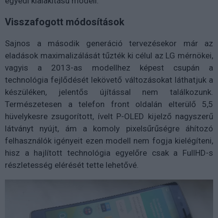
egyedi kialakítású modell.
Visszafogott módosítások
Sajnos a második generáció tervezésekor már az
eladások maximalizálását tűzték ki célul az LG mérnökei,
vagyis a 2013-as modellhez képest csupán a
technológia fejlődését lekövető változásokat láthatjuk a
készüléken, jelentős újítással nem találkozunk.
Természetesen a telefon front oldalán elterülő 5,5
hüvelykesre zsugorított, ívelt P-OLED kijelző nagyszerű
látványt nyújt, ám a komoly pixelsűrűségre áhítozó
felhasználók igényeit ezen modell nem fogja kielégíteni,
hisz a hajlított technológia egyelőre csak a FullHD-s
részletesség elérését tette lehetővé.