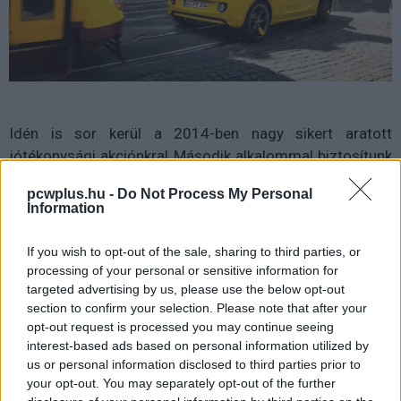
Idén is sor kerül a 2014-ben nagy sikert aratott
jótékonysági akciónkra! Második alkalommal biztosítunk
helyszínt a Segítő Vásárnak, amelynek célja, hogy felhívja
pcwplus.hu -
Do Not Process My Personal
a közvélemény figyelmét a fogyatékkal élő emberek
Information
közreműködésével készített kiváló magyar termékekre
és szolgáltatásokra.
If you wish to opt-out of the sale, sharing to third parties, or
processing of your personal or sensitive information for
targeted advertising by us, please use the below opt-out
A jubileumi évben sok újdonsággal készülünk vendégeink
section to confirm your selection. Please note that after your
számára, így érdemes nézni a folyamatosan frissülő
opt-out request is processed you may continue seeing
interest-based ads based on personal information utilized by
legendak.com
weboldalt.
us or personal information disclosed to third parties prior to
your opt-out. You may separately opt-out of the further