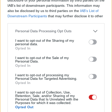
disclosure of your personal information by third parties on the
A rendezvényről hamarosan bővebb információkkal is
IAB’s list of downstream participants. This information may
szolgálunk, addig is tekintsék meg a Galéria menüpontot
also be disclosed by us to third parties on the
IAB’s List of
és az előző évek fotóit, videóit, mert hasonló hangulattal
Downstream Participants
that may further disclose it to other
várjuk az idei Családi Fesztiválra is!
third parties.
Please note that this website/app uses one or more Google
Personal Data Processing Opt Outs
services and may gather and store information including but
A regisztráció 2015-ben is ingyenes, és a legendak.com
not limited to your visit or usage behaviour. You may click to
I want to opt-out of the Sharing of my
honlapon lesz elérhető április közepétől! Sőt egy
personal data.
grant or deny consent to Google and its third-party tags to
Opted In
meglepetéssel is készülünk, de ez most még legyen
use your data for below specified purposes in below Google
consent section.
titok!
I want to opt-out of the Sale of my
Personal Data.
Opted In
Várunk mindenkit szeretettel, hogy ismét egy legendás
I want to opt-out of processing my
Personal Data for Targeted Advertising.
napot tölthessünk együtt az Opel Magyarország és az
Opted In
esemény támogatói jóvoltából!
I want to opt-out of Collection, Use,
Retention, Sale, and/or Sharing of my
Personal Data that Is Unrelated with the
Találkozzunk 2015. május 16-án a Hungaroringen!
Purposes for which it was collected.
Opted Out
További információk itt találhatók!