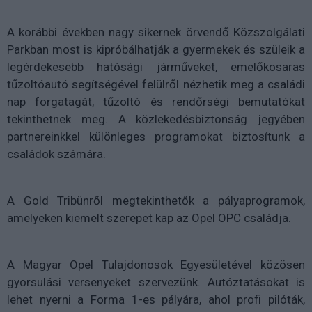
A korábbi években nagy sikernek örvendő Közszolgálati
Parkban most is kipróbálhatják a gyermekek és szüleik a
legérdekesebb hatósági járműveket, emelőkosaras
tűzoltóautó segítségével felülről nézhetik meg a családi
nap forgatagát, tűzoltó és rendőrségi bemutatókat
tekinthetnek meg. A közlekedésbiztonság jegyében
partnereinkkel különleges programokat biztosítunk a
családok számára.
A Gold Tribünről megtekinthetők a pályaprogramok,
amelyeken kiemelt szerepet kap az Opel OPC családja.
A Magyar Opel Tulajdonosok Egyesületével közösen
gyorsulási versenyeket szervezünk. Autóztatásokat is
lehet nyerni a Forma 1-es pályára, ahol profi pilóták,