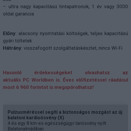
– ultra nagy kapacitású tintapatronok, 1 év vagy 3000
oldal garancia
Előny
: alacsony nyomtatási költségek, teljes kapacitású
gyári töltetek
Hátrány
: visszafogott szolgáltatáskészlet, nincs Wi-Fi
Hasonló érdekességeket olvashatsz az
aktuális
PC
Worldben
is. É
ves
előfizetéssel
ráadásul
most
6 960 forintot is megspórolhatsz!
Pulzusméréssel segíti a biztonságos mozgást az új
balatoni kardioösvény (X)
4 és egy 8 km-es egészségügyi tanösvény nyílt
Balatonalmádiban.