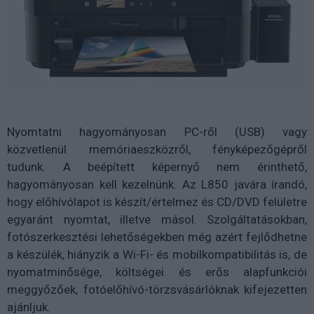
Nyomtatni hagyományosan PC-ről (USB) vagy
közvetlenül memóriaeszközről, fényképezőgépről
tudunk. A beépített képernyő nem érinthető,
hagyományosan kell kezelnünk. Az L850 javára írandó,
hogy előhívólapot is készít/értelmez és CD/DVD felületre
egyaránt nyomtat, illetve másol. Szolgáltatásokban,
fotószerkesztési lehetőségekben még azért fejlődhetne
a készülék, hiányzik a Wi-Fi- és mobilkompatibilitás is, de
nyomatminősége, költségei és erős alapfunkciói
meggyőzőek, fotóelőhívó-törzsvásárlóknak kifejezetten
ajánljuk.