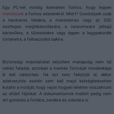
Egy PC-nél mindig kiemelten fontos, hogy legyen
mentésünk
a fontos adatainkról. Miért? Gondoljunk csak
a hardveres hibákra, a merevlemez vagy az SSD
esetleges meghibásodására, a ransomware jellegű
kártevőkre, a tűzesetekre vagy éppen a leggyakoribb
történetre, a felhasználói bakira.
Biztonsági másolatokat készíteni manapság nem túl
nehéz feladat, azonban a mentés formáját mindenképp
ki kell választani. Ha ezt nem felejtjük el, akkor
adatvesztés esetén sem kell majd kétségbeesetten
kutatni a módját, hogy vajon hogyan lehetne visszahozni
az eltűnt fájlokat. A dokumentumok mellett pedig nem
árt gondolni a fotókra, zenékre és videókra is.