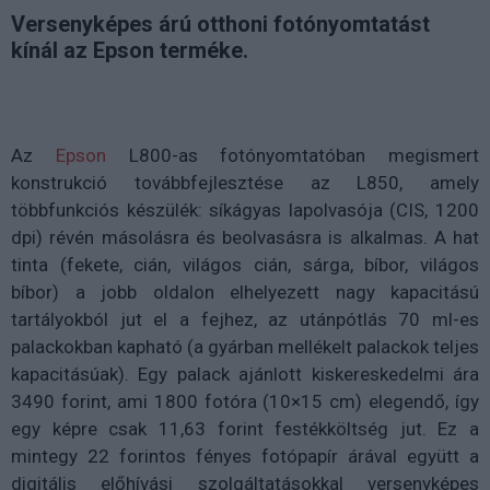
Versenyképes árú otthoni fotónyomtatást
kínál az Epson terméke.
Az
Epson
L800-as fotónyomtatóban megismert
konstrukció továbbfejlesztése az L850, amely
többfunkciós készülék: síkágyas lapolvasója (CIS, 1200
dpi) révén másolásra és beolvasásra is alkalmas. A hat
tinta (fekete, cián, világos cián, sárga, bíbor, világos
bíbor) a jobb oldalon elhelyezett nagy kapacitású
tartályokból jut el a fejhez, az utánpótlás 70 ml-es
palackokban kapható (a gyárban mellékelt palackok teljes
kapacitásúak). Egy palack ajánlott kiskereskedelmi ára
3490 forint, ami 1800 fotóra (10×15 cm) elegendő, így
egy képre csak 11,63 forint festékköltség jut. Ez a
mintegy 22 forintos fényes fotópapír árával együtt a
digitális előhívási szolgáltatásokkal versenyképes