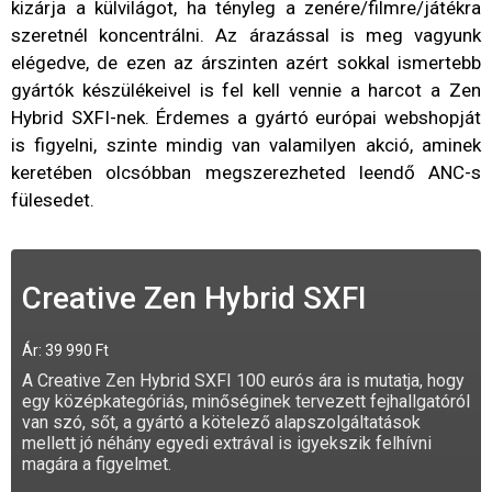
kizárja a külvilágot, ha tényleg a zenére/filmre/játékra
szeretnél koncentrálni. Az árazással is meg vagyunk
elégedve, de ezen az árszinten azért sokkal ismertebb
gyártók készülékeivel is fel kell vennie a harcot a Zen
Hybrid SXFI-nek. Érdemes a gyártó európai webshopját
is figyelni, szinte mindig van valamilyen akció, aminek
keretében olcsóbban megszerezheted leendő ANC-s
fülesedet.
Creative Zen Hybrid SXFI
Ár: 39 990 Ft
A Creative Zen Hybrid SXFI 100 eurós ára is mutatja, hogy
egy középkategóriás, minőséginek tervezett fejhallgatóról
van szó, sőt, a gyártó a kötelező alapszolgáltatások
mellett jó néhány egyedi extrával is igyekszik felhívni
magára a figyelmet.