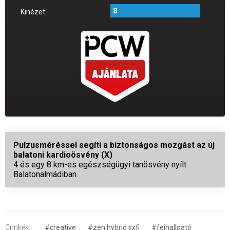
8
Kinézet:
Pulzusméréssel segíti a biztonságos mozgást az új
balatoni kardioösvény (X)
4 és egy 8 km-es egészségügyi tanösvény nyílt
Balatonalmádiban.
Címkék:
#creative
#zen hybrid sxfi
#fejhallgató