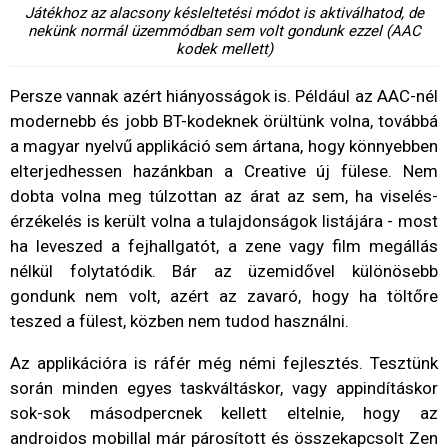
Játékhoz az alacsony késleltetési módot is aktiválhatod, de
nekünk normál üzemmódban sem volt gondunk ezzel (AAC
kodek mellett)
Persze vannak azért hiányosságok is. Például az AAC-nél
modernebb és jobb BT-kodeknek örültünk volna, továbbá
a magyar nyelvű applikáció sem ártana, hogy könnyebben
elterjedhessen hazánkban a Creative új fülese. Nem
dobta volna meg túlzottan az árat az sem, ha viselés-
érzékelés is került volna a tulajdonságok listájára - most
ha leveszed a fejhallgatót, a zene vagy film megállás
nélkül folytatódik. Bár az üzemidővel különösebb
gondunk nem volt, azért az zavaró, hogy ha töltőre
teszed a fülest, közben nem tudod használni.
Az applikációra is ráfér még némi fejlesztés. Tesztünk
során minden egyes taskváltáskor, vagy appindításkor
sok-sok másodpercnek kellett eltelnie, hogy az
androidos mobillal már párosított és összekapcsolt Zen