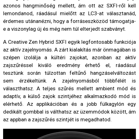
azonos hangminőség mellett, ám ott az SXFI-ről kell
lemondanod, ráadásul mielőtt az LC3-at választanád,
érdemes utánanézni, hogy a forráseszközöd támogatja-
e a viszonylag új és még nem túl elterjedt szabványt.
A Creative Zen Hybrid SXFI egyik legfontosabb funkciója
az aktív zajelnyomás. A zárt kialakítás már önmagában is
szépen izolálja a kültéri zajokat, azonban az aktív
zajszűréssel kiváló eredmény érhető el, ráadásul
tesztünk során túlzottan feltűnő hangzáselváltozást
sem érzékeltünk. A zajelnyomásból többfélét is
választhatsz. A teljes szűrés mellett ambient mód és
adaptív, a külső zajok szintjéhez alkalmazkodó mód is
elérhető. Az applikációban és a jobb fülkagylón egy
dedikált gombbal is válthatsz az üzemmódok között, ám
az appban a zajszűrés szintjét is megadhatod.