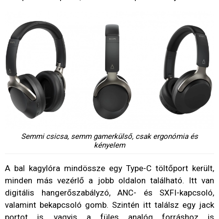
Semmi csicsa, semm gamerkülső, csak ergonómia és
kényelem
A bal kagylóra mindössze egy Type-C töltőport került,
minden más vezérlő a jobb oldalon található. Itt van
digitális hangerőszabályzó, ANC- és SXFI-kapcsoló,
valamint bekapcsoló gomb. Szintén itt találsz egy jack
portot is, vagyis a füles analóg forráshoz is