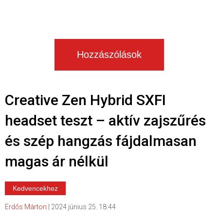
Hozzászólások
Creative Zen Hybrid SXFI
headset teszt – aktív zajszűrés
és szép hangzás fájdalmasan
magas ár nélkül
Kedvencekhez
Erdős Márton
|
2024 június 25. 18:44