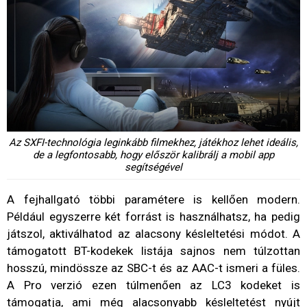
Az SXFI-technológia leginkább filmekhez, játékhoz lehet ideális,
de a legfontosabb, hogy először kalibrálj a mobil app
segítségével
A fejhallgató többi paramétere is kellően modern.
Például egyszerre két forrást is használhatsz, ha pedig
játszol, aktiválhatod az alacsony késleltetési módot. A
támogatott BT-kodekek listája sajnos nem túlzottan
hosszú, mindössze az SBC-t és az AAC-t ismeri a füles.
A Pro verzió ezen túlmenően az LC3 kodeket is
támogatja, ami még alacsonyabb késleltetést nyújt