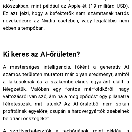
időszakban, mint például az Apple-ét (19 milliárd USD).
Ez azt jelzi, hogy a befektetők nem számítanak tartós
növekedésre az Nvidia esetében, vagy legalábbis nem
ebben a tempóban.
Ki keres az AI-őrületen?
A mesterséges intelligencia, főként a generatív AI
számos területen mutatott már olyan eredményt, amitől
a laikusoknak és a szakembereknek egyaránt elállt a
lélegzetük. Valóban egy fontos mérföldkőről, nagy
változásról van szó, ám ha a meglepődést egy pillanatra
félretesszük, mit látunk? Az AI-őrületből nem sokan
profitálnak egyelőre, csupán a hardvergyártók zsebelnek
be óriási összegeket.
A szoftverfejlesztők, a techóriások, mint például a