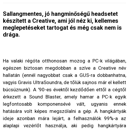
Sallangmentes, jó hangminőségű headsetet
készített a Creative, ami jól néz ki, kellemes
meglepetéseket tartogat és még csak nem is
drága.
Ha valaki régóta otthonosan mozog a PC-k világában,
egészen biztosan megdobban a szíve a Creative név
hallatán (ennél nagyobbat csak a GUS-ra dobbanhatna,
vagyis Gravis UltraSoundra, de tőlük sajnos már el kellett
búcsúznunk). A '90-es évektől kezdődően ettől a cégtől
érkezett a Sound Blaster, amely hamar a PC-k egyik
legfontosabb komponensévé vált, ugyanis ennek
hatására volt képes megszólalni a gép. A hangkártyák
ideje azonban mára lejárt, a felhasználók 99%-a az
alaplapi vezérlőt használja, aki pedig hangkártyára