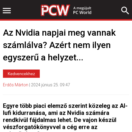
Az Nvidia napjai meg vannak
számlálva? Azért nem ilyen
egyszerű a helyzet...
Kedvencekhez
Erdős Márton
|
2024 június 25. 09:47
Egyre több piaci elemző szerint közeleg az AI-
lufi kidurranása, ami az Nvidia számára
rendkívül fájdalmas lehet. De vajon készül
vészforgatókönyvvel a cég erre az