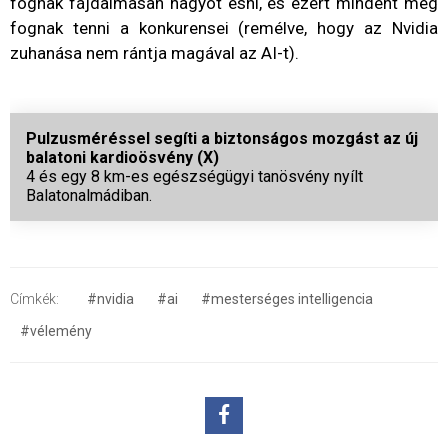
fognak fájdalmasan nagyot esni, és ezért mindent meg
fognak tenni a konkurensei (remélve, hogy az Nvidia
zuhanása nem rántja magával az AI-t).
Pulzusméréssel segíti a biztonságos mozgást az új
balatoni kardioösvény (X)
4 és egy 8 km-es egészségügyi tanösvény nyílt
Balatonalmádiban.
Címkék:
#nvidia
#ai
#mesterséges intelligencia
#vélemény