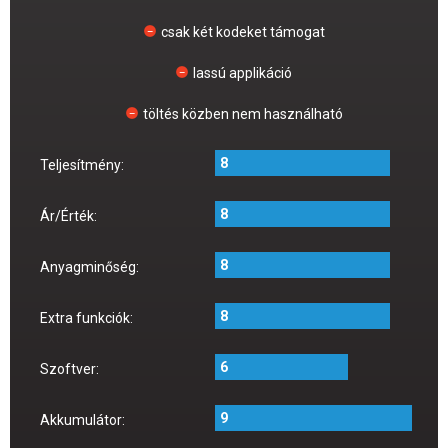
csak két kodeket támogat
lassú applikáció
töltés közben nem használható
8
Teljesítmény:
8
Ár/Érték:
8
Anyagminőség:
8
Extra funkciók:
6
Szoftver:
9
Akkumulátor: