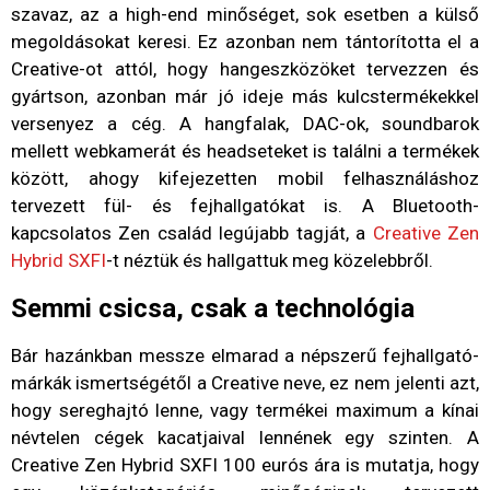
szavaz, az a high-end minőséget, sok esetben a külső
megoldásokat keresi. Ez azonban nem tántorította el a
Creative-ot attól, hogy hangeszközöket tervezzen és
gyártson, azonban már jó ideje más kulcstermékekkel
versenyez a cég. A hangfalak, DAC-ok, soundbarok
mellett webkamerát és headseteket is találni a termékek
között, ahogy kifejezetten mobil felhasználáshoz
tervezett fül- és fejhallgatókat is. A Bluetooth-
kapcsolatos Zen család legújabb tagját, a
Creative Zen
Hybrid SXFI
-t néztük és hallgattuk meg közelebbről.
Semmi csicsa, csak a technológia
Bár hazánkban messze elmarad a népszerű fejhallgató-
márkák ismertségétől a Creative neve, ez nem jelenti azt,
hogy sereghajtó lenne, vagy termékei maximum a kínai
névtelen cégek kacatjaival lennének egy szinten. A
Creative Zen Hybrid SXFI 100 eurós ára is mutatja, hogy