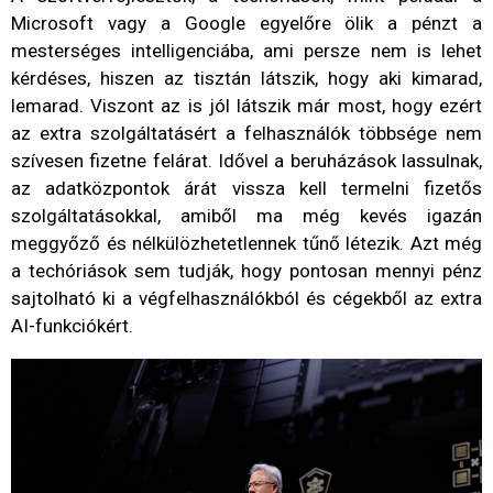
Microsoft vagy a Google egyelőre ölik a pénzt a
mesterséges intelligenciába, ami persze nem is lehet
kérdéses, hiszen az tisztán látszik, hogy aki kimarad,
lemarad. Viszont az is jól látszik már most, hogy ezért
az extra szolgáltatásért a felhasználók többsége nem
szívesen fizetne felárat. Idővel a beruházások lassulnak,
az adatközpontok árát vissza kell termelni fizetős
szolgáltatásokkal, amiből ma még kevés igazán
meggyőző és nélkülözhetetlennek tűnő létezik. Azt még
a techóriások sem tudják, hogy pontosan mennyi pénz
sajtolható ki a végfelhasználókból és cégekből az extra
AI-funkciókért.