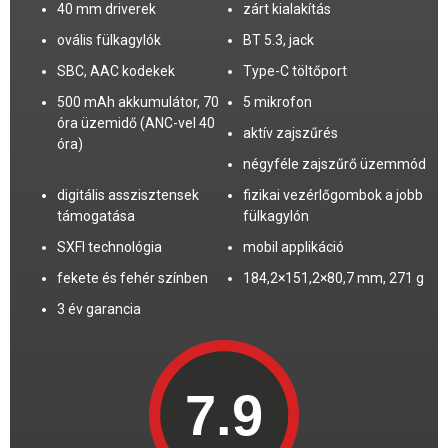
40 mm driverek
zárt kialakítás
ovális fülkagylók
BT 5.3, jack
SBC, AAC kodekek
Type-C töltőport
500 mAh akkumulátor, 70
5 mikrofon
óra üzemidő (ANC-vel 40
aktív zajszűrés
óra)
négyféle zajszűrő üzemmód
digitális asszisztensek
fizikai vezérlőgombok a jobb
támogatása
fülkagylón
SXFI technológia
mobil applikáció
fekete és fehér színben
184,2×151,2×80,7 mm, 271 g
3 év garancia