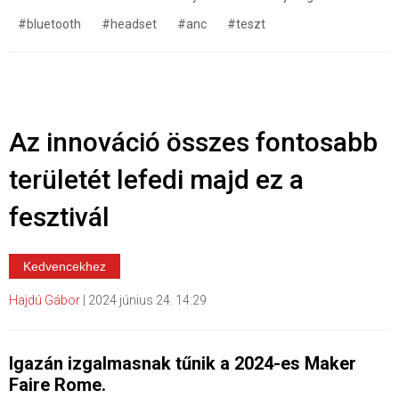
#bluetooth
#headset
#anc
#teszt
Az innováció összes fontosabb
területét lefedi majd ez a
fesztivál
Kedvencekhez
Hajdú Gábor
|
2024 június 24. 14:29
Igazán izgalmasnak tűnik a 2024-es Maker
Faire Rome.