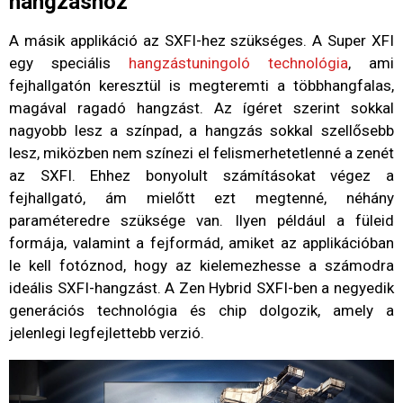
hangzáshoz
A másik applikáció az SXFI-hez szükséges. A Super XFI
egy speciális
hangzástuningoló technológia
, ami
fejhallgatón keresztül is megteremti a többhangfalas,
magával ragadó hangzást. Az ígéret szerint sokkal
nagyobb lesz a színpad, a hangzás sokkal szellősebb
lesz, miközben nem színezi el felismerhetetlenné a zenét
az SXFI. Ehhez bonyolult számításokat végez a
fejhallgató, ám mielőtt ezt megtenné, néhány
paraméteredre szüksége van. Ilyen például a füleid
formája, valamint a fejformád, amiket az applikációban
le kell fotóznod, hogy az kielemezhesse a számodra
ideális SXFI-hangzást. A Zen Hybrid SXFI-ben a negyedik
generációs technológia és chip dolgozik, amely a
jelenlegi legfejlettebb verzió.