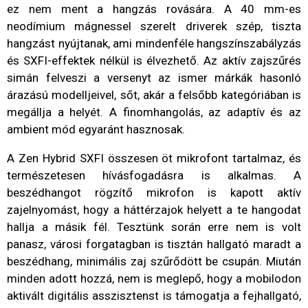
ez nem ment a hangzás rovására. A 40 mm-es
neodímium mágnessel szerelt driverek szép, tiszta
hangzást nyújtanak, ami mindenféle hangszínszabályzás
és SXFI-effektek nélkül is élvezhető. Az aktív zajszűrés
simán felveszi a versenyt az ismer márkák hasonló
árazású modelljeivel, sőt, akár a felsőbb kategóriában is
megállja a helyét. A finomhangolás, az adaptív és az
ambient mód egyaránt hasznosak.
A Zen Hybrid SXFI összesen öt mikrofont tartalmaz, és
természetesen hívásfogadásra is alkalmas. A
beszédhangot rögzítő mikrofon is kapott aktív
zajelnyomást, hogy a háttérzajok helyett a te hangodat
hallja a másik fél. Tesztünk során erre nem is volt
panasz, városi forgatagban is tisztán hallgató maradt a
beszédhang, minimális zaj szűrődött be csupán. Miután
minden adott hozzá, nem is meglepő, hogy a mobilodon
aktivált digitális asszisztenst is támogatja a fejhallgató,