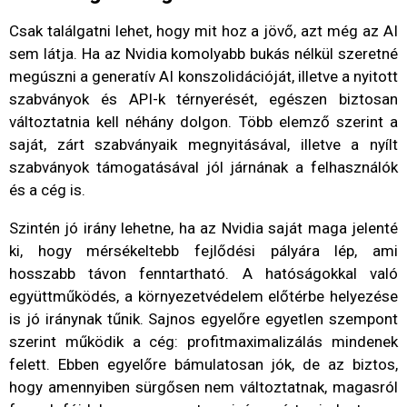
Csak találgatni lehet, hogy mit hoz a jövő, azt még az AI
sem látja. Ha az Nvidia komolyabb bukás nélkül szeretné
megúszni a generatív AI konszolidációját, illetve a nyitott
szabványok és API-k térnyerését, egészen biztosan
változtatnia kell néhány dolgon. Több elemző szerint a
saját, zárt szabványaik megnyitásával, illetve a nyílt
szabványok támogatásával jól járnának a felhasználók
és a cég is.
Szintén jó irány lehetne, ha az Nvidia saját maga jelenté
ki, hogy mérsékeltebb fejlődési pályára lép, ami
hosszabb távon fenntartható. A hatóságokkal való
együttműködés, a környezetvédelem előtérbe helyezése
is jó iránynak tűnik. Sajnos egyelőre egyetlen szempont
szerint működik a cég: profitmaximalizálás mindenek
felett. Ebben egyelőre bámulatosan jók, de az biztos,
hogy amennyiben sürgősen nem változtatnak, magasról