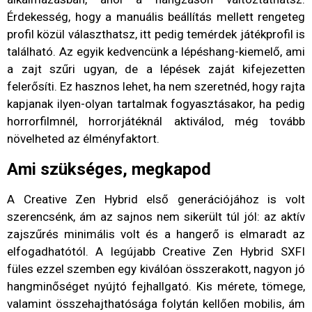
Érdekesség, hogy a manuális beállítás mellett rengeteg
profil közül választhatsz, itt pedig temérdek játékprofil is
található. Az egyik kedvencünk a lépéshang-kiemelő, ami
a zajt szűri ugyan, de a lépések zaját kifejezetten
felerősíti. Ez hasznos lehet, ha nem szeretnéd, hogy rajta
kapjanak ilyen-olyan tartalmak fogyasztásakor, ha pedig
horrorfilmnél, horrorjátéknál aktiválod, még tovább
növelheted az élményfaktort.
Ami szükséges, megkapod
A Creative Zen Hybrid első generációjához is volt
szerencsénk, ám az sajnos nem sikerült túl jól: az aktív
zajszűrés minimális volt és a hangerő is elmaradt az
elfogadhatótól. A legújabb Creative Zen Hybrid SXFI
füles ezzel szemben egy kiválóan összerakott, nagyon jó
hangminőséget nyújtó fejhallgató. Kis mérete, tömege,
valamint összehajthatósága folytán kellően mobilis, ám