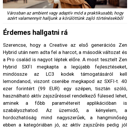
Városban az ambient vagy adaptív mód a praktikusabb, hogy
azért valamennyit halljunk a körülöttünk zajló történésekből
Érdemes hallgatni rá
Szerencse, hogy a Creative az első generációs Zen
Hybrid után nem adta fel a harcot, a második változat és
a Pro család is nagyot léptek előre. A most tesztelt Zen
Hybrid SXFI megkapta a legújabb fejlesztéseket,
mindössze az LC3 kodek támogatásáról kell
lemondanod, viszont cserébe megkapod az SXFI-t. 40
ezer forintért (99 EUR) egy szépen, tisztán szóló,
használható aktív zajszűréssel rendelkező fülesed lehet,
aminek a főbb paramétereit applikációban is
szabályozhatod. Az üzemidő, a kényelem, a
hordozhatóság mind nagyszerűek, a hangminőség
ebben a kategóriában jó, az aktív zajszűrés pedig jól