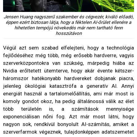
Jensen Huang nagyszerű szakember és cégvezér, kiváló előadó,
éppen ezért biztosan látja, hogy a féktelen AI-őrület ellenére a
hihetetlen tempójú növekedés már nem tartható fenn
hosszútávon
Végül azt sem szabad elfelejteni, hogy a technológia
fejlődéséhez még több, még erősebb hardverre, vagyis
szerverközpontokra van szükség, márpedig hiába az
Nvidia erőltetett ütemterve, hogy akár évente kétszer-
háromszor hatékonyabb hardvereket dobjanak piacra,
jelenleg ökológiai katasztrófa a generatív AI. Annyi
energiát használ a tartalomelőállítás, ami már most is
komoly gondot okoz, ha pedig általánossá válik az élet
több területén is, a számítások mennyisége
exponenciálisan nőni fog. Azt már most látni, hogy
nagyon sok, rendkívül bonyolult AI-számítás, amiket a
szerverfarmok végeznek, tulajdonképpen adatszemetet