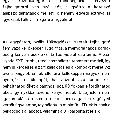
egy középkategóriás, minőséginek tervezett
fejhallgatóról van szó, sőt, a gyártó a kötelező
alapszolgáltatások mellett jó néhány egyedi extrával is
igyekszik felhívni magára a figyelmet.
Az egypántos, ovális fülkagylókkal szerelt fejhallgató
fém váza kellőképpen rugalmas, a memóriahabos párnák
pedig kényelmesek akár tartós viselet esetén is. A Zen
Hybrid SXFI mobil, utcai használatra tervezett modell, így
nem is kérdéses a zárt kialakítás és a kompakt méret. Az
ovális kagylók ennek ellenére kellőképpen nagyok, nem
nyomják a fülcimpát, ha viszont szállítanod kell,
behajthatod őket a pánthoz, sőt, 90 fokban elfordíthatod
őket, így nyakba téve is kényelmesek. Dizájnelem nem
igazán található ezen a fülesen, nem a gamerek igényeit
vették figyelembe, így például a miniatűr LED-ek is csak a
bekapcsolt állapotot, valamint a BT-párosítást jelzik.