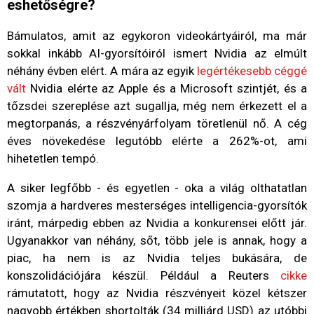
eshetőségre?
Bámulatos, amit az egykoron videokártyáiról, ma már
sokkal inkább AI-gyorsítóiról ismert Nvidia az elmúlt
néhány évben elért. A mára az egyik
legértékesebb céggé
vált
Nvidia elérte az Apple és a Microsoft szintjét, és a
tőzsdei szereplése azt sugallja, még nem érkezett el a
megtorpanás, a részvényárfolyam töretlenül nő. A cég
éves növekedése legutóbb elérte a 262%-ot, ami
hihetetlen tempó.
A siker legfőbb - és egyetlen - oka a világ olthatatlan
szomja a hardveres mesterséges intelligencia-gyorsítók
iránt, márpedig ebben az Nvidia a konkurensei előtt jár.
Ugyanakkor van néhány, sőt, több jele is annak, hogy a
piac, ha nem is az Nvidia teljes bukására, de
konszolidációjára készül. Például a Reuters
cikke
rámutatott, hogy az Nvidia részvényeit közel kétszer
nagyobb értékben shortolták (34 milliárd USD) az utóbbi