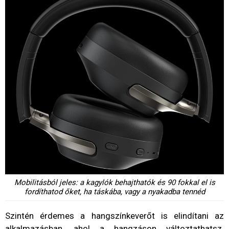
Mobilitásból jeles: a kagylók behajthatók és 90 fokkal el is
fordíthatod őket, ha táskába, vagy a nyakadba tennéd
Szintén érdemes a hangszínkeverőt is elindítani az
alkalmazásban, ahol a hangzáson változtathatsz.