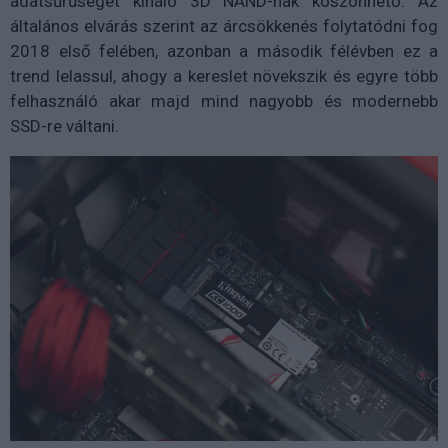
adatsűrűséget kínáló 3D NAND-nak köszönhető. Az
általános elvárás szerint az árcsökkenés folytatódni fog
2018 első felében, azonban a második félévben ez a
trend lelassul, ahogy a kereslet növekszik és egyre több
felhasználó akar majd mind nagyobb és modernebb
SSD-re váltani.