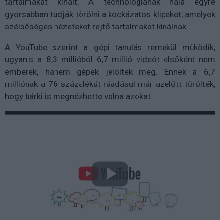
tartalmakat kínált. A technológiának hála egyre
gyorsabban tudják törölni a kockázatos klipeket, amelyek
szélsőséges nézeteket rejtő tartalmakat kínálnak.
A YouTube szerint a gépi tanulás remekül működik,
ugyanis a 8,3 millióból 6,7 millió videót elsőként nem
emberek, hanem gépek jelöltek meg. Ennek a 6,7
milliónak a 76 százalékát ráadásul már azelőtt törölték,
hogy bárki is megnézhette volna azokat.