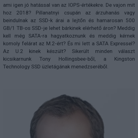
ami igen jó hatással van az IOPS-értékekre. De vajon mit
hoz 2018? Pillanatnyi csupán az árzuhanás vagy
beindulnak az SSD-k árai a lejtőn és hamarosan 500
GB/1 TB-os SSD-je lehet bárkinek elérhető áron? Meddig
kell még SATA-ra hagyatkoznunk és meddig kérnek
komoly felárat az M.2-ért? És mi lett a SATA Expressel?
Az U.2 kinek készült? Sikerült minden választ
kicsikarnunk Tony Hollingsbee-ből, a Kingston
Technology SSD üzletágának menedzseréből.