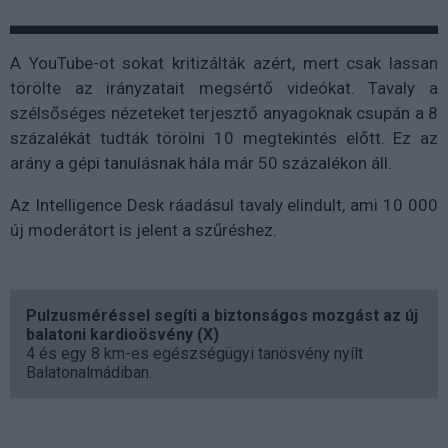
A YouTube-ot sokat kritizálták azért, mert csak lassan
törölte az irányzatait megsértő videókat. Tavaly a
szélsőséges nézeteket terjesztő anyagoknak csupán a 8
százalékát tudták törölni 10 megtekintés előtt. Ez az
arány a gépi tanulásnak hála már 50 százalékon áll.
Az Intelligence Desk ráadásul tavaly elindult, ami 10 000
új moderátort is jelent a szűréshez.
Pulzusméréssel segíti a biztonságos mozgást az új
balatoni kardioösvény (X)
4 és egy 8 km-es egészségügyi tanösvény nyílt
Balatonalmádiban.