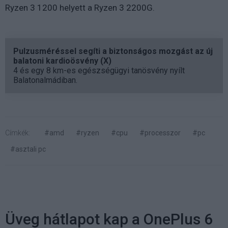
Ryzen 3 1200 helyett a Ryzen 3 2200G.
Pulzusméréssel segíti a biztonságos mozgást az új
balatoni kardioösvény (X)
4 és egy 8 km-es egészségügyi tanösvény nyílt
Balatonalmádiban.
Címkék:
#amd
#ryzen
#cpu
#processzor
#pc
#asztali pc
Üveg hátlapot kap a OnePlus 6