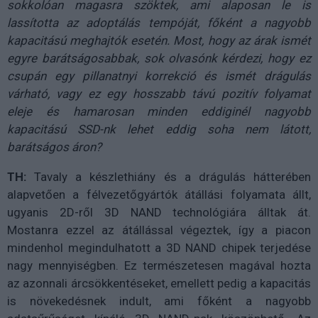
sokkolóan magasra szöktek, ami alaposan le is
lassította az adoptálás tempóját, főként a nagyobb
kapacitású meghajtók esetén. Most, hogy az árak ismét
egyre barátságosabbak, sok olvasónk kérdezi, hogy ez
csupán egy pillanatnyi korrekció és ismét drágulás
várható, vagy ez egy hosszabb távú pozitív folyamat
eleje és hamarosan minden eddiginél nagyobb
kapacitású SSD-nk lehet eddig soha nem látott,
barátságos áron?
TH:
Tavaly a készlethiány és a drágulás hátterében
alapvetően a félvezetőgyártók átállási folyamata állt,
ugyanis 2D-ről 3D NAND technológiára álltak át.
Mostanra ezzel az átállással végeztek, így a piacon
mindenhol megindulhatott a 3D NAND chipek terjedése
nagy mennyiségben. Ez természetesen magával hozta
az azonnali árcsökkentéseket, emellett pedig a kapacitás
is növekedésnek indult, ami főként a nagyobb