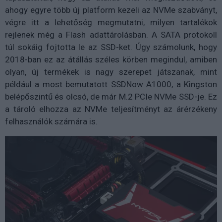
ahogy egyre több új platform kezeli az NVMe szabványt,
végre itt a lehetőség megmutatni, milyen tartalékok
rejlenek még a Flash adattárolásban. A SATA protokoll
túl sokáig fojtotta le az SSD-ket. Úgy számolunk, hogy
2018-ban ez az átállás széles körben megindul, amiben
olyan, új termékek is nagy szerepet játszanak, mint
például a most bemutatott SSDNow A1000, a Kingston
belépőszintű és olcsó, de már M.2 PCIe NVMe SSD-je. Ez
a tároló elhozza az NVMe teljesítményt az árérzékeny
felhasználók számára is.