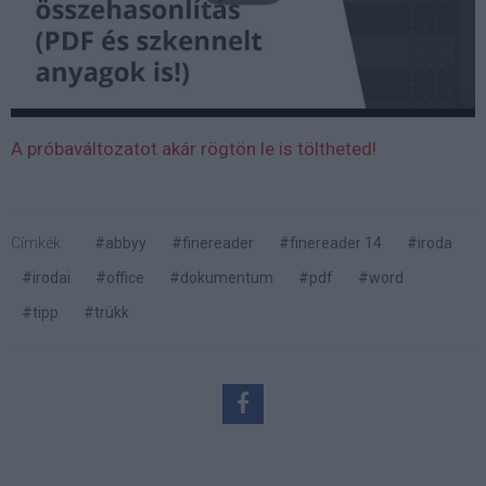
A próbaváltozatot akár rögtön le is töltheted!
Címkék:
#abbyy
#finereader
#finereader 14
#iroda
#irodai
#office
#dokumentum
#pdf
#word
#tipp
#trükk