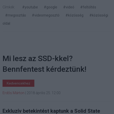
Címkék:
#youtube
#google
#videó
#feltöltés
#megosztás
#videomegosztó
#közösség
#közösségi
oldal
Mi lesz az SSD-kkel?
Bennfentest kérdeztünk!
Kedvencekhez
Erdős Márton
|
2018 április 25. 12:00
Exkluzív betekintést kaptunk a Solid State