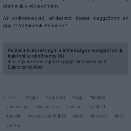
drámaibb a végeredmény.
Az androidosoktól kérdezzük: titeket meggyőzött az
Apple? Váltanátok iPhone-ra?
Pulzusméréssel segíti a biztonságos mozgást az új
balatoni kardioösvény (X)
4 és egy 8 km-es egészségügyi tanösvény nyílt
Balatonalmádiban.
Címkék:
#apple
#app store
#app
#letöltés
#biztonság
#okostelefon
#iphone
#android
#google
#google play áruház
#fotó
#kamera
#kép
#portré