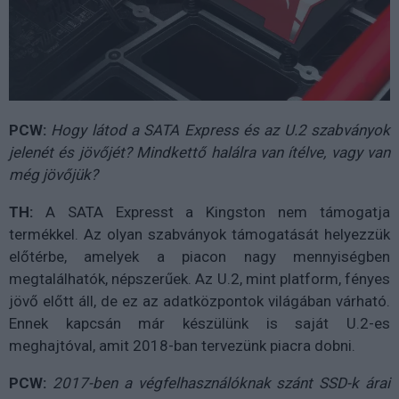
PCW:
Hogy látod a SATA Express és az U.2 szabványok
jelenét és jövőjét? Mindkettő halálra van ítélve, vagy van
még jövőjük?
TH:
A SATA Expresst a Kingston nem támogatja
termékkel. Az olyan szabványok támogatását helyezzük
előtérbe, amelyek a piacon nagy mennyiségben
megtalálhatók, népszerűek. Az U.2, mint platform, fényes
jövő előtt áll, de ez az adatközpontok világában várható.
Ennek kapcsán már készülünk is saját U.2-es
meghajtóval, amit 2018-ban tervezünk piacra dobni.
PCW:
2017-ben a végfelhasználóknak szánt SSD-k árai