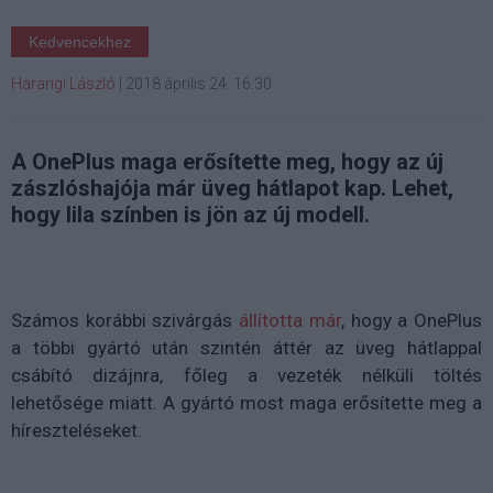
Kedvencekhez
Harangi László
|
2018 április 24. 16:30
A OnePlus maga erősítette meg, hogy az új
zászlóshajója már üveg hátlapot kap. Lehet,
hogy lila színben is jön az új modell.
Számos korábbi szivárgás
állította már
, hogy a OnePlus
a többi gyártó után szintén áttér az üveg hátlappal
csábító dizájnra, főleg a vezeték nélküli töltés
lehetősége miatt. A gyártó most maga erősítette meg a
híreszteléseket.