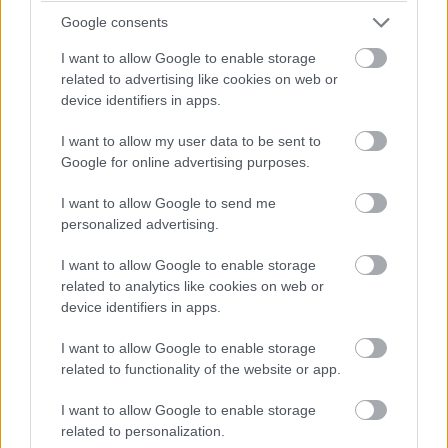
Balatonalmádiban.
Google consents
I want to allow Google to enable storage
related to advertising like cookies on web or
device identifiers in apps.
Címkék:
#oneplus
#oneplus 6
#android
I want to allow my user data to be sent to
#okostelefon
Google for online advertising purposes.
I want to allow Google to send me
personalized advertising.
I want to allow Google to enable storage
3 hónap alatt több mint 8 millió
related to analytics like cookies on web or
device identifiers in apps.
videót takarított el a YouTube
I want to allow Google to enable storage
related to functionality of the website or app.
Kedvencekhez
I want to allow Google to enable storage
Harangi László
|
2018 április 24. 15:00
related to personalization.