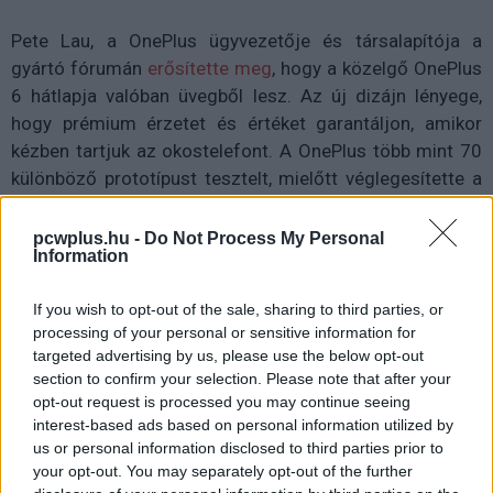
Pete Lau, a OnePlus ügyvezetője és társalapítója a
gyártó fórumán
erősítette meg
, hogy a közelgő OnePlus
6 hátlapja valóban üvegből lesz. Az új dizájn lényege,
hogy prémium érzetet és értéket garantáljon, amikor
kézben tartjuk az okostelefont. A OnePlus több mint 70
különböző prototípust tesztelt, mielőtt véglegesítette a
terveket. A szokásos három Nanotech Coating réteg
helyett a OnePlus ötöt használ, aminek köszönhetően
pcwplus.hu -
Do Not Process My Personal
Information
nem csak mélyebb lesz a hátsó panel, de enyhén hajlított
is.
If you wish to opt-out of the sale, sharing to third parties, or
processing of your personal or sensitive information for
targeted advertising by us, please use the below opt-out
section to confirm your selection. Please note that after your
opt-out request is processed you may continue seeing
interest-based ads based on personal information utilized by
us or personal information disclosed to third parties prior to
your opt-out. You may separately opt-out of the further