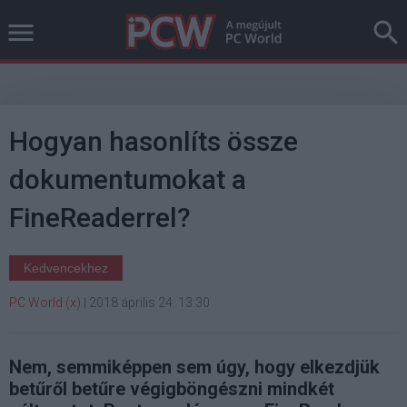
Hogyan hasonlíts össze
dokumentumokat a
FineReaderrel?
Kedvencekhez
PC World (x)
|
2018 április 24. 13:30
Nem, semmiképpen sem úgy, hogy elkezdjük
betűről betűre végigböngészni mindkét