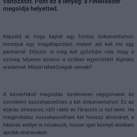
változatot. Pont ez a lényeg: a FineReader
megoldja helyetted.
Képzeld el, hogy kaptál egy fontos dokumentumot,
mondjuk egy megállapodást, melyet alá kell írni egy
partnerrel. Először is meg kell győződni róla, hogy a
szöveg teljesen azonos a szóban egyeztetett digitális
eredetivel. Milyen lehetőségek vannak?
A kézenfekvő megoldás türelmesen végigolvasni és
soronként összehasonlítani a két dokumentumot. Ez az
eljárás stresszes, időt rabló és fárasztó is tud lenni. Ha
megpróbálsz összehasonlítani két hosszú állományt, a
hibázás esélye is növekszik, hiszen igen könnyű átsiklani
apróbb eltéréseken.