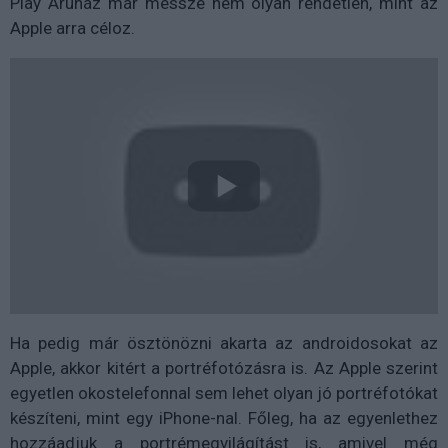
Play Áruház már messze nem olyan rendetlen, mint az
Apple arra céloz.
Ha pedig már ösztönözni akarta az androidosokat az
Apple, akkor kitért a portréfotózásra is. Az Apple szerint
egyetlen okostelefonnal sem lehet olyan jó portréfotókat
készíteni, mint egy iPhone-nal. Főleg, ha az egyenlethez
hozzáadjuk a portrémegvilágítást is, amivel még