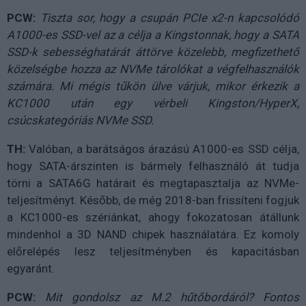
PCW:
Tiszta sor, hogy a csupán PCIe x2-n kapcsolódó
A1000-es SSD-vel az a célja a Kingstonnak, hogy a SATA
SSD-k sebességhatárát áttörve közelebb, megfizethető
közelségbe hozza az NVMe tárolókat a végfelhasználók
számára. Mi mégis tűkön ülve várjuk, mikor érkezik a
KC1000 után egy vérbeli Kingston/HyperX,
csúcskategóriás NVMe SSD.
TH:
Valóban, a barátságos árazású A1000-es SSD célja,
hogy SATA-árszinten is bármely felhasználó át tudja
törni a SATA6G határait és megtapasztalja az NVMe-
teljesítményt. Később, de még 2018-ban frissíteni fogjuk
a KC1000-es szériánkat, ahogy fokozatosan átállunk
mindenhol a 3D NAND chipek használatára. Ez komoly
előrelépés lesz teljesítményben és kapacitásban
egyaránt.
PCW:
Mit gondolsz az M.2 hűtőbordáról? Fontos