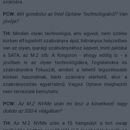
számára.
PCW:
Mit gondolsz az Intel Optane Technológiáról? Van
jövője?
TH:
Minden olyan technológia, ami egyedi, nem széles
körben elfogadott szabványra épül, hátrányos helyzetben
van az olyan, iparági szabványokhoz képest, mint például
a SATA, az M.2 stb. A Kingston - ahogy eddig is - a
jövőben is az olyan technológiákra, foglalatokra és
szabványokra fókuszál, amiket a lehető legszélesebb
körben használnak, bárki számára elérhető, ahol a
szabványosítás egyértelmű. Vagyis Optane meghajtót
nem tervezünk bemutatni.
PCW:
Az M.2 NVMe után mi lesz a következő nagy
dobás az SSD-k világában?
TH:
Az M.2 NVMe után a fő hangsúlyt a hot swap