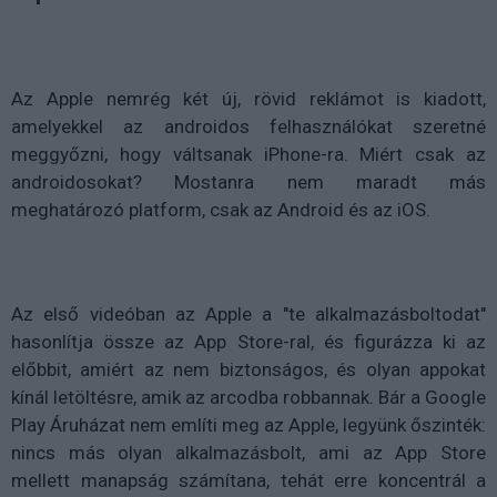
Az Apple nemrég két új, rövid reklámot is kiadott,
amelyekkel az androidos felhasználókat szeretné
meggyőzni, hogy váltsanak iPhone-ra. Miért csak az
androidosokat? Mostanra nem maradt más
meghatározó platform, csak az Android és az iOS.
Az első videóban az Apple a "te alkalmazásboltodat"
hasonlítja össze az App Store-ral, és figurázza ki az
előbbit, amiért az nem biztonságos, és olyan appokat
kínál letöltésre, amik az arcodba robbannak. Bár a Google
Play Áruházat nem említi meg az Apple, legyünk őszinték:
nincs más olyan alkalmazásbolt, ami az App Store
mellett manapság számítana, tehát erre koncentrál a