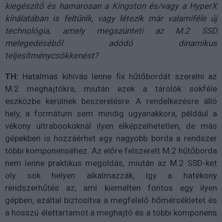
kiegészítő és hamarosan a Kingston és/vagy a HyperX
kínálatában is feltűnik, vagy létezik már valamiféle új
technológia, amely megszünteti az M.2 SSD
melegedéséből adódó dinamikus
teljesítménycsökkenést?
TH:
Hatalmas kihívás lenne fix hűtőbordát szerelni az
M.2 meghajtókra, miután ezek a tárolók sokféle
eszközbe kerülnek beszerelésre. A rendelkezésre álló
hely, a formátum sem mindig ugyanakkora, például a
vékony ultrabookoknál ilyen elképzelhetetlen, de más
gépekben is hozzáérhet egy nagyobb borda a rendszer
többi komponenséhez. Az előre felszerelt M.2 hűtőborda
nem lenne praktikus megoldás, miután az M.2 SSD-ket
oly sok helyen alkalmazzák, így a hatékony
rendszerhűtés az, ami kiemelten fontos egy ilyen
gépben, ezáltal biztosítva a megfelelő hőmérsékletet és
a hosszú élettartamot a meghajtó és a többi komponens