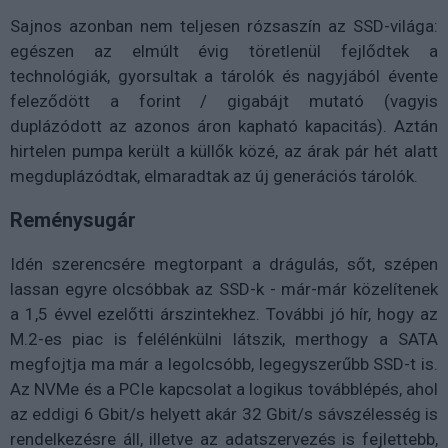
Sajnos azonban nem teljesen rózsaszín az SSD-világa:
egészen az elmúlt évig töretlenül fejlődtek a
technológiák, gyorsultak a tárolók és nagyjából évente
feleződött a forint / gigabájt mutató (vagyis
duplázódott az azonos áron kapható kapacitás). Aztán
hirtelen pumpa került a küllők közé, az árak pár hét alatt
megduplázódtak, elmaradtak az új generációs tárolók.
Reménysugár
Idén szerencsére megtorpant a drágulás, sőt, szépen
lassan egyre olcsóbbak az SSD-k - már-már közelítenek
a 1,5 évvel ezelőtti árszintekhez. További jó hír, hogy az
M.2-es piac is felélénkülni látszik, merthogy a SATA
megfojtja ma már a legolcsóbb, legegyszerűbb SSD-t is.
Az NVMe és a PCIe kapcsolat a logikus továbblépés, ahol
az eddigi 6 Gbit/s helyett akár 32 Gbit/s sávszélesség is
rendelkezésre áll, illetve az adatszervezés is fejlettebb,