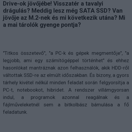
Drive-ok jövőjébe! Visszatér a tavalyi
drágulás? Meddig lesz még SATA SSD? Van
jövője az M.2-nek és mi következik utána? Mi
a mai tárolók gyenge pontja?
"Titkos összetevő", "a PC-k és gépek megmentője", "a
legjobb, ami egy számítógéppel történhet" és ehhez
hasonlókat mantráznak azon felhasználók, akik HDD-ről
váltottak SSD-re az elmúlt időszakban. És bizony, a gyors
tárhely kivétel nélkül minden feladat során felgyorsítja a
PC-t, notebookot, hibridet. A rendszer villámgyorsan
indul, a programok azonnal reagálnak és a
fájlműveleketnél sem a bitkolbász bámulása a fő
feladatunk.