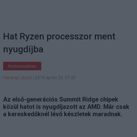
Hat Ryzen processzor ment
nyugdíjba
Kedvencekhez
Harangi László
|
2018 április 25. 07:30
Az első-generációs Summit Ridge chipek
közül hatot is nyugdíjazott az AMD. Már csak
a kereskedőknél lévő készletek maradnak.