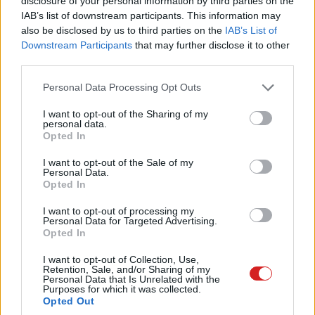
disclosure of your personal information by third parties on the
IAB’s list of downstream participants. This information may
also be disclosed by us to third parties on the
IAB’s List of
Downstream Participants
that may further disclose it to other
third parties.
Van egy kedvcsináló kép is a bejegyzés mellé, ami pedig
Please note that this website/app uses one or more Google
arra utal, hogy lila színben is érkezhet a OnePlus 6. A
Personal Data Processing Opt Outs
services and may gather and store information including but
keret persze alumínium lesz, az antennasávok a sarkokba
not limited to your visit or usage behaviour. You may click to
I want to opt-out of the Sharing of my
költöznek, alul pedig ott lesz a hangszóró és az USB-C
personal data.
grant or deny consent to Google and its third-party tags to
Opted In
port.
use your data for below specified purposes in below Google
consent section.
I want to opt-out of the Sale of my
A bejelentésről hivatalos információ még nincs, de az
Personal Data.
Opted In
eddigi pletykák a május 5-öt és a május 18-at emlegetik.
Az új modellbe Snapdragon 845-ös SoC, 8 GB RAM és
I want to opt-out of processing my
256 GB tárhely kerül majd (de több verzió érkezhet).
Personal Data for Targeted Advertising.
Opted In
I want to opt-out of Collection, Use,
Retention, Sale, and/or Sharing of my
Personal Data that Is Unrelated with the
Pulzusméréssel segíti a biztonságos mozgást az új
Purposes for which it was collected.
balatoni kardioösvény (X)
Opted Out
4 és egy 8 km-es egészségügyi tanösvény nyílt