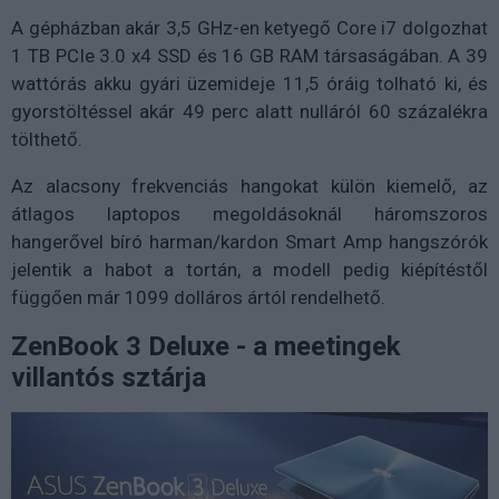
A gépházban akár 3,5 GHz-en ketyegő Core i7 dolgozhat
1 TB PCIe 3.0 x4 SSD és 16 GB RAM társaságában. A 39
wattórás akku gyári üzemideje 11,5 óráig tolható ki, és
gyorstöltéssel akár 49 perc alatt nulláról 60 százalékra
tölthető.
Az alacsony frekvenciás hangokat külön kiemelő, az
átlagos laptopos megoldásoknál háromszoros
hangerővel bíró harman/kardon Smart Amp hangszórók
jelentik a habot a tortán, a modell pedig kiépítéstől
függően már 1099 dolláros ártól rendelhető.
ZenBook 3 Deluxe - a meetingek
villantós sztárja