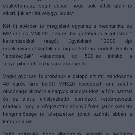
csuklótámasz segít abban, hogy sok játék után is
elkerüljük az ínhüvelygyulladást.
Két új ebérben is megjelent ugyanez a mechanika: az
MM530 és MM520 jobb és bal gombja is a jól ismert
kattanásokkal reagál. Egyébként 12000 dpi
érzékenységet kaptak, és míg az 530-as modell inkább a
"lapátkezűek" választása, az 520-as inkább a
tenyérpihentetőbb használatot segíti.
Végül gyorsan felpróbáltuk a belépő szintű, mindössze
40 eurós árra belőtt MH320 headsetet, ami relatív
olcsósága ellenére a nagyok külsejét idézi a fém pánttal
és az alatta elhelyezkedő, párnázott fejtámasszal,
ráadásul még a kifejezettne könnyű füles játék közbeni
hangminősége is kifejezetten jónak számít ebben a
kategóriában.
Száz százalék, hogy kihagytunk valamit a legújabb