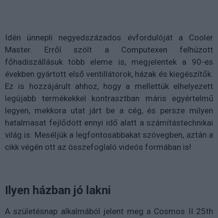
Idén ünnepli negyedszázados évfordulóját a Cooler
Master. Erről szólt a Computexen felhúzott
főhadiszállásuk több eleme is, megjelentek a 90-es
években gyártott első ventillátorok, házak és kiegészítők.
Ez is hozzájárult ahhoz, hogy a mellettük elhelyezett
legújabb termékekkel kontrasztban máris egyértelmű
legyen, mekkora utat járt be a cég, és persze milyen
hatalmasat fejlődött ennyi idő alatt a számítástechnikai
világ is. Meséljük a legfontosabbakat szövegben, aztán a
cikk végén ott az összefoglaló videós formában is!
Ilyen házban jó lakni
A születésnap alkalmából jelent meg a Cosmos II 25th