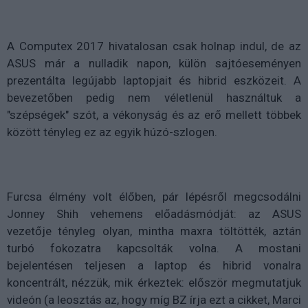
A Computex 2017 hivatalosan csak holnap indul, de az
ASUS már a nulladik napon, külön sajtóeseményen
prezentálta legújabb laptopjait és hibrid eszközeit. A
bevezetőben pedig nem véletlenül használtuk a
"szépségek" szót, a vékonyság és az erő mellett többek
között tényleg ez az egyik húzó-szlogen.
Furcsa élmény volt élőben, pár lépésről megcsodálni
Jonney Shih vehemens előadásmódját: az ASUS
vezetője tényleg olyan, mintha maxra töltötték, aztán
turbó fokozatra kapcsolták volna. A mostani
bejelentésen teljesen a laptop és hibrid vonalra
koncentrált, nézzük, mik érkeztek: először megmutatjuk
videón (a leosztás az, hogy míg BZ írja ezt a cikket, Marci