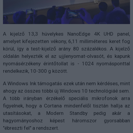
A kijelző 13,3 hüvelykes NanoEdge 4K UHD panel,
amelyet kifejezetten vékony, 6,11 milliméteres keret fog
körül, így a test-kijelző arány 80 százalékos. A kijelző
oldalán helyezték el az ujjlenyomat-olvasót, és kapunk
nyomásérzékeny érintőtollat is - 1024 nyomásponttal
rendelkezik, 10-300 g között.
A Windows Ink támogatás ezek után nem kérdéses, mint
ahogy az összes többi új Windows 10 technológiáé sem.
A több irányban érzékelő speciális mikrofonok arra
figyelnek, hogy a Cortana mindenfelől tisztán hallja az
utasításokat, a Modern Standby pedig akár a
hagyományoshoz képest háromszor gyorsabban
"ébreszti fel" a rendszert.