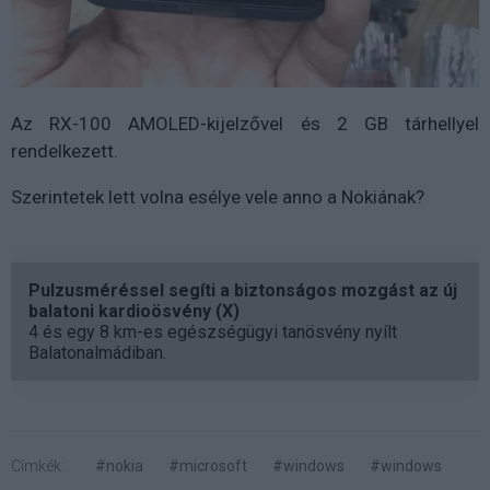
Az RX-100 AMOLED-kijelzővel és 2 GB tárhellyel
rendelkezett.
Szerintetek lett volna esélye vele anno a Nokiának?
Pulzusméréssel segíti a biztonságos mozgást az új
balatoni kardioösvény (X)
4 és egy 8 km-es egészségügyi tanösvény nyílt
Balatonalmádiban.
Címkék:
#nokia
#microsoft
#windows
#windows