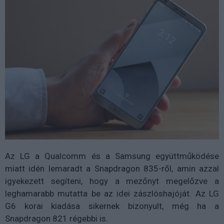
Az LG a Qualcomm és a Samsung együttműködése
miatt idén lemaradt a Snapdragon 835-ről, amin azzal
igyekezett segíteni, hogy a mezőnyt megelőzve a
leghamarabb mutatta be az idei zászlóshajóját. Az LG
G6 korai kiadása sikernek bizonyult, még ha a
Snapdragon 821 régebbi is.