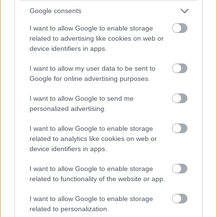
akkor a legjobbak - tette hozzá.
Google consents
Amikor a világot technológiailag megváltoztató cégekről
I want to allow Google to enable storage
beszélt, akkor a Tesla mellett a Google-t, a Facebookot,
related to advertising like cookies on web or
az Apple-t és a Microsoftot is említette. Megjegyezte,
device identifiers in apps.
hogy mind fiatal emberektől származik, és nem nagy
I want to allow my user data to be sent to
cégekből váltak ki.
Google for online advertising purposes.
I want to allow Google to send me
personalized advertising.
I want to allow Google to enable storage
related to analytics like cookies on web or
device identifiers in apps.
I want to allow Google to enable storage
related to functionality of the website or app.
I want to allow Google to enable storage
related to personalization.