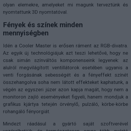
olyan elemekre, amelyeket mi magunk terveztünk és
nyomtattunk 3D nyomtatóval.
Fények és színek minden
mennyiségben
Idén a Cooler Master is erősen ráment az RGB-divatra.
Az egyik új technológiájuk azt teszi lehetővé, hogy ne
csak simán színváltós komponenseink legyenek: az
alulról megvilágított ventillátorok esetében ugyanis a
venti forgásának sebességét és a fényeffekt színét
összehangolva soha nem látott effekteket kaphatunk, a
végén az egyszeri júzer azon kapja magát, hogy nem a
monitoron zajló eseményeket figyeli, hanem mondjuk a
grafikus kjártya tetején örvénylő, pulzáló, körbe-körbe
rohangáló fényorgiát.
Mindezt ráadásul a gyártó saját szoftverével
vezérelhetjük, és természetesen egyre több gyártó