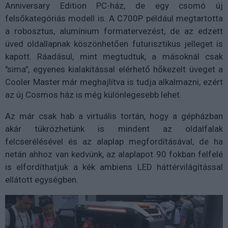
Anniversary Edition PC-ház, de egy csomó új
felsőkategóriás modell is. A C700P például megtartotta
a robosztus, alumínium formatervezést, de az edzett
üved oldallapnak köszönhetően futurisztikus jelleget is
kapott. Ráadásul, mint megtudtuk, a másoknál csak
"sima", egyenes kialakítással elérhető hőkezelt üveget a
Cooler Master már meghajlítva is tudja alkalmazni, ezért
az új Cosmos ház is még különlegesebb lehet.
Az már csak hab a virtuális tortán, hogy a gépházban
akár tükrözhetünk is mindent az oldalfalak
felcserélésével és az alaplap megfordításával, de ha
netán ahhoz van kedvünk, az alaplapot 90 fokban felfelé
is elfordíthatjuk a kék ambiens LED háttérvilágítással
ellátott egységben.