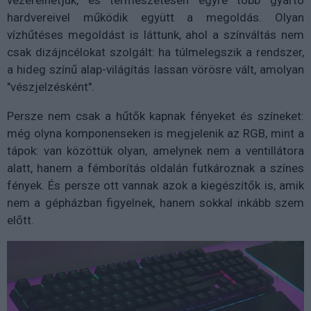
hardvereivel működik együtt a megoldás. Olyan
vízhűtéses megoldást is láttunk, ahol a színváltás nem
csak dizájncélokat szolgált: ha túlmelegszik a rendszer,
a hideg színű alap-világítás lassan vörösre vált, amolyan
"vészjelzésként".
Persze nem csak a hűtők kapnak fényeket és színeket:
még olyna komponenseken is megjelenik az RGB, mint a
tápok: van közöttük olyan, amelynek nem a ventillátora
alatt, hanem a fémborítás oldalán futkároznak a színes
fények. És persze ott vannak azok a kiegészítők is, amik
nem a gépházban figyelnek, hanem sokkal inkább szem
előtt.