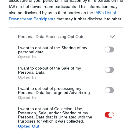
disclosure of your personal information by third parties on the
IAB’s list of downstream participants. This information may
Az Apple társalapítója szerint a tech világában
also be disclosed by us to third parties on the
IAB’s List of
a Tesla hozza majd el a következő nagy
Downstream Participants
that may further disclose it to other
dobást.
third parties.
Please note that this website/app uses one or more Google
Personal Data Processing Opt Outs
services and may gather and store information including but
not limited to your visit or usage behaviour. You may click to
I want to opt-out of the Sharing of my
personal data.
Steve Wozniak az Apple társalapítója, és sokat tud az
grant or deny consent to Google and its third-party tags to
Opted In
use your data for below specified purposes in below Google
innovációról is. Most pedig azt mondja, hogy a tech
consent section.
világában a következő nagy dobást a Tesla
hozza majd
I want to opt-out of the Sale of my
Personal Data.
el
, és nem az Apple.
Opted In
I want to opt-out of processing my
Personal Data for Targeted Advertising.
Opted In
Wozniak szerint Elon Musk és a Tesla jelentik a jövőt, és
I want to opt-out of Collection, Use,
a Tesla Model S-re is külön kitért: azért lett olyan sikeres,
Retention, Sale, and/or Sharing of my
Personal Data that Is Unrelated with the
mert Musk magának építette. Amikor pedig a dolgok így
Purposes for which it was collected.
születnek, és tudjuk, hogy szeretjük és irányítjuk őket,
Opted Out