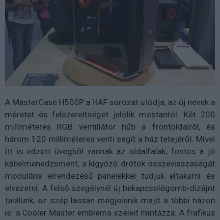
A MasterCase H500P a HAF sorozat utódja, az új nevek a
méretet és felszereltséget jelölik mostantól. Két 200
milliméteres RGB ventillátor hűti a frontoldalról, és
három 120 milliméteres venti segít a ház tetejéről. Mivel
itt is edzett üvegből vannak az oldalfalak, fontos a jó
kábelmenedzsment, a kígyózó drótok összevisszaságát
moduláris elrendezésű panelekkel tudjuk eltakarni és
elvezetni. A felső szegélynél új bekapcsológomb-dizájnt
találunk, ez szép lassan megjelenik majd a többi házon
is: a Cooler Master embléma széleit mintázza. A frafikus