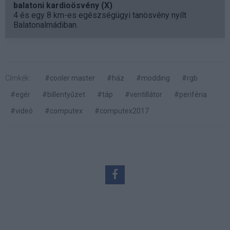
balatoni kardioösvény (X)
4 és egy 8 km-es egészségügyi tanösvény nyílt
Balatonalmádiban.
Címkék:
#cooler master
#ház
#modding
#rgb
#egér
#billentyűzet
#táp
#ventillátor
#periféria
#videó
#computex
#computex2017