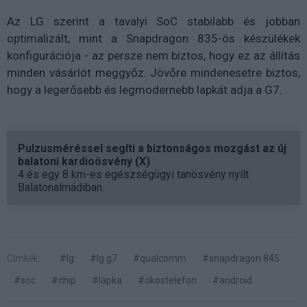
Az LG szerint a tavalyi SoC stabilabb és jobban
optimalizált, mint a Snapdragon 835-ös készülékek
konfigurációja - az persze nem biztos, hogy ez az állítás
minden vásárlót meggyőz. Jövőre mindenesetre biztos,
hogy a legerősebb és legmodernebb lapkát adja a G7.
Pulzusméréssel segíti a biztonságos mozgást az új
balatoni kardioösvény (X)
4 és egy 8 km-es egészségügyi tanösvény nyílt
Balatonalmádiban.
Címkék:
#lg
#lg g7
#qualcomm
#snapdragon 845
#soc
#chip
#lapka
#okostelefon
#android