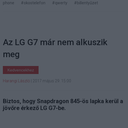
phone
#okostelefon
#qwerty
#billentyűzet
Az LG G7 már nem alkuszik
meg
Kedvencekhez
Harangi László
|
2017 május 29. 15:00
Biztos, hogy Snapdragon 845-ös lapka kerül a
jövőre érkező LG G7-be.