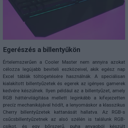
Egerészés a billentyűkön
Értelemszerűen a Cooler Master nem annyira azokat
célozza legújabb beviteli eszközeivel, akik egész nap
Excel táblák töltögetésére használnák. A speciálisan
kialakított billentyűzetek és egerek az igényes gamerek
kedvére készülnek. Ilyen például az a billentyűzet, amely
RGB háttérvilágítása mellett leginkább a kifejezetten
precíz mechanikájával hódít, a lenyomáskor a klasszikus
Cherry billentyűzetek kattanását hallatva. Az RGB-s
csűcsbillentyűzetnek az alsó szélén is találunk RGB-
csíkot, és egy bőrszerű, puha anyagból készült