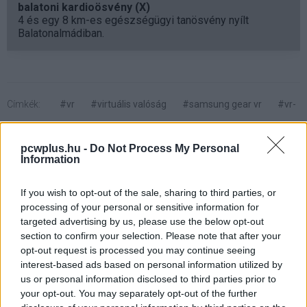
balatoni kardioösvény (X)
4 és egy 8 km-es egészségügyi tanösvény nyílt
Balatonalmádiban.
Címkék:
#vr
#virtuális valóság
#samsung gear vr
#vr-
headset
#hadsereg
pcwplus.hu -
Do Not Process My Personal
Information
If you wish to opt-out of the sale, sharing to third parties, or
processing of your personal or sensitive information for
Wozniak szerint a Tesla a jövő
targeted advertising by us, please use the below opt-out
section to confirm your selection. Please note that after your
opt-out request is processed you may continue seeing
Kedvencekhez
interest-based ads based on personal information utilized by
us or personal information disclosed to third parties prior to
Harangi László
|
2017 május 30. 07:00
your opt-out. You may separately opt-out of the further