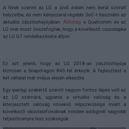
A hírek szerint az LG a jövő évben nem kerül szorult
helyzetbe, és nem kényszerül régebbi SoC-t használni az
aktuális zászlóshajójában.
Állítólag
a Qualcomm és az
LG már most összefogtak, hogy a következő csúcslapka
az LG G7 rendelkezésére álljon.
Ez azt jelenti, hogy az LG 2018-as zászlóshajója
biztosan a Snapdragon 845-tel érkezik. A fejlesztést a
két vállalat már május elején elkezdte.
Egy iparági szakértő szerint nagyon fontos lépés volt ez
az LG számára, ugyanis a virtuális valóság és a
kiterjesztett valóság növekvő népszerűsége miatt a
következő okostelefonoknak minden eddiginél nagyobb
teljesítményre lesz szükségük.