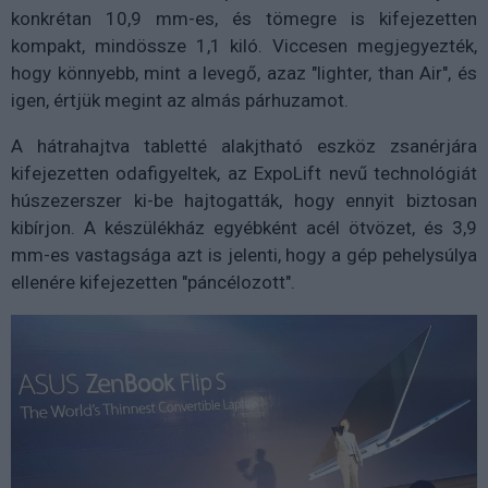
konkrétan 10,9 mm-es, és tömegre is kifejezetten
kompakt, mindössze 1,1 kiló. Viccesen megjegyezték,
hogy könnyebb, mint a levegő, azaz "lighter, than Air", és
igen, értjük megint az almás párhuzamot.
A hátrahajtva tabletté alakjtható eszköz zsanérjára
kifejezetten odafigyeltek, az ExpoLift nevű technológiát
húszezerszer ki-be hajtogatták, hogy ennyit biztosan
kibírjon. A készülékház egyébként acél ötvözet, és 3,9
mm-es vastagsága azt is jelenti, hogy a gép pehelysúlya
ellenére kifejezetten "páncélozott".