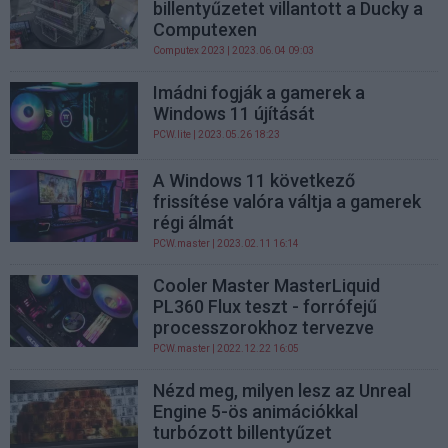
billentyűzetet villantott a Ducky a
Computexen
Computex 2023
| 2023.06.04 09:03
Imádni fogják a gamerek a
Windows 11 újítását
PCW.lite
| 2023.05.26 18:23
A Windows 11 következő
frissítése valóra váltja a gamerek
régi álmát
PCW.master
| 2023.02.11 16:14
Cooler Master MasterLiquid
PL360 Flux teszt - forrófejű
processzorokhoz tervezve
PCW.master
| 2022.12.22 16:05
Nézd meg, milyen lesz az Unreal
Engine 5-ös animációkkal
turbózott billentyűzet