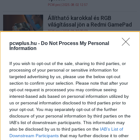
PCW.pro
| 2025.08.02 12:57
Állítható karokkal és RGB
világítással jön a Redmi GamePad
PCW.pro
| 2025.06.30 09:03
pcwplus.hu -
Do Not Process My Personal
Itt a bizonyíték, hogy nem
Information
mindenki ragaszkodik a világító
PC-khez
If you wish to opt-out of the sale, sharing to third parties, or
PCW.master
| 2025.05.22 10:20
processing of your personal or sensitive information for
targeted advertising by us, please use the below opt-out
Itt a legújabb dili az asztali PC-k
section to confirm your selection. Please note that after your
világában
opt-out request is processed you may continue seeing
PCW.lite
| 2025.05.20 18:21
interest-based ads based on personal information utilized by
us or personal information disclosed to third parties prior to
A Sony új RGB háttérvilágítási
your opt-out. You may separately opt-out of the further
technológiája lehet a jövő?
disclosure of your personal information by third parties on the
PCW.lite
| 2025.03.18 20:20
IAB’s list of downstream participants. This information may
also be disclosed by us to third parties on the
IAB’s List of
1 millió dolláros kártérítést fizet a
Downstream Participants
that may further disclose it to other
Razer a félresikerült maszkjai