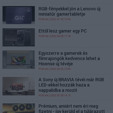
RGB-fényekkel jön a Lenovo új
miniatűr gamertabletje
PCW.lite
| 2026.07.03 19:46
Ettől lesz gamer egy PC
PCW.lite
| 2026.06.09 11:18
Egyszerre a gamerek és
filmrajongók kedvence lehet a
Hisense új tévéje
PCW.lite
| 2026.06.05 12:49
A Sony új BRAVIA tévéi már RGB
LED-ekkel hozzák haza a
nappalidba a mozit
PCW.lite
| 2026.05.28 14:15
Prémium, amiért nem éri meg
fizetni - így kerüld el a túlárazott