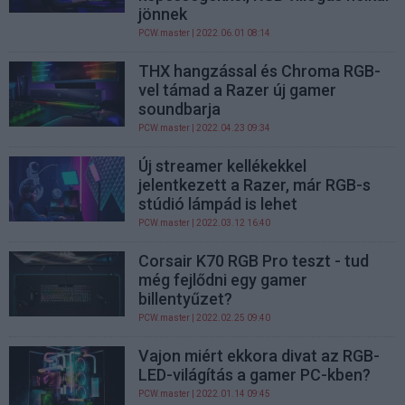
jönnek
PCW.master
| 2022.06.01 08:14
THX hangzással és Chroma RGB-
vel támad a Razer új gamer
soundbarja
PCW.master
| 2022.04.23 09:34
Új streamer kellékekkel
jelentkezett a Razer, már RGB-s
stúdió lámpád is lehet
PCW.master
| 2022.03.12 16:40
Corsair K70 RGB Pro teszt - tud
még fejlődni egy gamer
billentyűzet?
PCW.master
| 2022.02.25 09:40
Vajon miért ekkora divat az RGB-
LED-világítás a gamer PC-kben?
PCW.master
| 2022.01.14 09:45