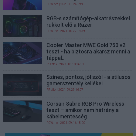
PCW.pro
| 2021.10.24 09:40
RGB-s számítógép-alkatrészekkel
rukkolt elő a Razer
PCW.lite
| 2021.10.22 18:39
Cooler Master MWE Gold 750 v2
teszt - ha biztosra akarsz menni a
táppal...
Tesztek
| 2021.10.10 16:01
Színes, pontos, jól szól - a stílusos
gamerszentély kellékei
PR cikk
| 2021.09.29 16:07
Corsair Sabre RGB Pro Wireless
teszt – amikor nem hátrány a
kábelmentesség
PCW.lite
| 2021.09.16 15:00