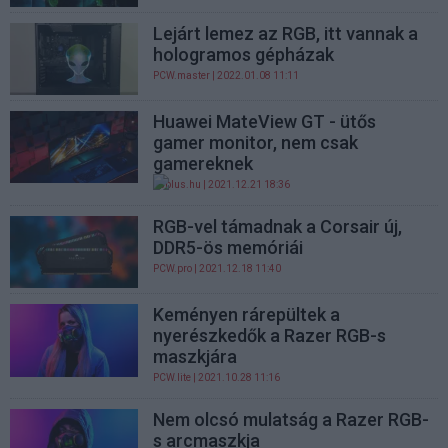
Lejárt lemez az RGB, itt vannak a
hologramos gépházak
PCW.master
| 2022.01.08 11:11
Huawei MateView GT - ütős
gamer monitor, nem csak
gamereknek
gsplus.hu
| 2021.12.21 18:36
RGB-vel támadnak a Corsair új,
DDR5-ös memóriái
PCW.pro
| 2021.12.18 11:40
Keményen rárepültek a
nyerészkedők a Razer RGB-s
maszkjára
PCW.lite
| 2021.10.28 11:16
Nem olcsó mulatság a Razer RGB-
s arcmaszkja