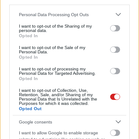
third parties.
miatt
Please note that this website/app uses one or more Google
PCW.lite
| 2025.01.19 09:10
Personal Data Processing Opt Outs
services and may gather and store information including but
ADATA XPG Lancer Blade RGB
not limited to your visit or usage behaviour. You may click to
I want to opt-out of the Sharing of my
personal data.
DDR5 memóriateszt –
grant or deny consent to Google and its third-party tags to
Opted In
megkettőzött erőbedobással
use your data for below specified purposes in below Google
consent section.
PCW.master
| 2025.01.09 19:10
I want to opt-out of the Sale of my
Personal Data.
Opted In
A fehér az új slágerszín a PC-k
világában
I want to opt-out of processing my
PCW.lite
| 2024.12.04 13:57
Personal Data for Targeted Advertising.
Opted In
Már a videokártyák is lebarnulnak,
I want to opt-out of Collection, Use,
de nem a napsütötte április miatt
Retention, Sale, and/or Sharing of my
Personal Data that Is Unrelated with the
PCW.lite
| 2024.04.08 19:31
Purposes for which it was collected.
Opted Out
A nagy DDR5-teszt - tényleg eljött
a 10 GHz-es RAM-ok ideje?
Google consents
PCW.master
| 2024.03.24 09:05
I want to allow Google to enable storage