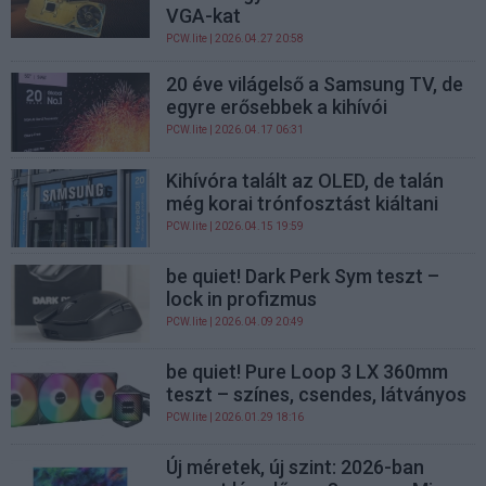
VGA-kat
PCW.lite
| 2026.04.27 20:58
20 éve világelső a Samsung TV, de
egyre erősebbek a kihívói
PCW.lite
| 2026.04.17 06:31
Kihívóra talált az OLED, de talán
még korai trónfosztást kiáltani
PCW.lite
| 2026.04.15 19:59
be quiet! Dark Perk Sym teszt –
lock in profizmus
PCW.lite
| 2026.04.09 20:49
be quiet! Pure Loop 3 LX 360mm
teszt – színes, csendes, látványos
PCW.lite
| 2026.01.29 18:16
Új méretek, új szint: 2026-ban