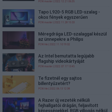
PCW.master
| 2022.12.21 06:35
Tapo L920-5 RGB LED-szalag -
okos fények egyszerűen
PCW.master
| 2022.11.28 15:03
Méregdrága LED-szalaggal készül
az ünnepekre a Philips
PCW.lite
| 2022.11.10 19:02
Az Intel bemutatta legújabb
flagship videokártyáját
PCW.master
| 2022.07.17 13:45
Te fizetnél egy sajtos
billentyűzetért?
PCW.lite
| 2022.06.13 12:38
A Razer új vezeték nélküli
fejhallgatói drágán, feljavított
képességekkel, RGB villogás nélkül