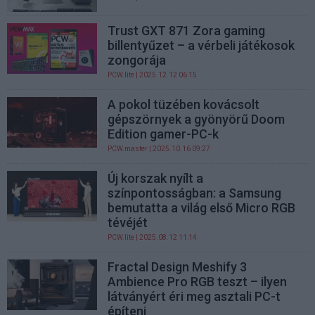
Trust GXT 871 Zora gaming
billentyűzet – a vérbeli játékosok
zongorája
PCW.lite
| 2025.12.12 06:15
A pokol tüzében kovácsolt
gépszörnyek a gyönyörű Doom
Edition gamer-PC-k
PCW.master
| 2025.10.16 09:27
Új korszak nyílt a
színpontosságban: a Samsung
bemutatta a világ első Micro RGB
tévéjét
PCW.lite
| 2025.08.12 11:14
Fractal Design Meshify 3
Ambience Pro RGB teszt – ilyen
látványért éri meg asztali PC-t
építeni