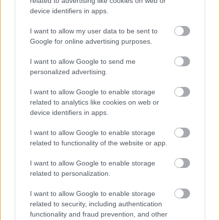
related to advertising like cookies on web or
Játssz velünk és nyerj egy
device identifiers in apps.
hangfalat és egy társasjátékot!
PCW.lite
| 2024.01.18 18:45
I want to allow my user data to be sent to
Google for online advertising purposes.
Snakebyte Gamepad RGB X teszt -
az olcsó kontroller, amit nem
I want to allow Google to send me
akarsz a kisöcsédnek adni
personalized advertising.
gsplus.hu
| 2023.12.05 16:44
I want to allow Google to enable storage
Játssz velünk és nyerj gaming
related to analytics like cookies on web or
soundbart!
device identifiers in apps.
PCW.lite
| 2023.11.27 12:29
I want to allow Google to enable storage
Corsair K70 Core teszt –
related to functionality of the website or app.
gamerbillentyűzet kihagyott
ziccerrel
I want to allow Google to enable storage
PCW.master
| 2023.10.10 18:51
related to personalization.
Sok RGB-s eszközt használsz?
I want to allow Google to enable storage
Neked találták ki ezt a szoftvert
related to security, including authentication
functionality and fraud prevention, and other
Tippek
| 2023.07.11 13:09