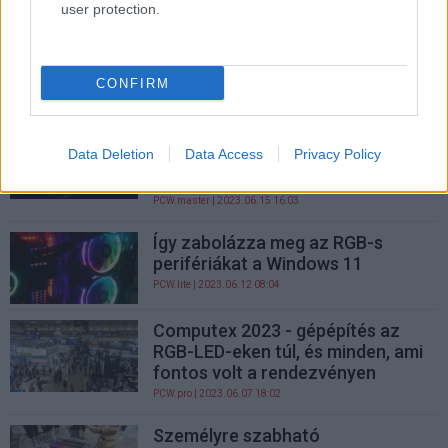
user protection.
5 profillal, 10 programozható
gombbal és ennél is több RGB
zónával támad a Razer új egere
CONFIRM
PCW.master
| 2023.06.30 19:07
Cooler Master GM27-FFS
Data Deletion
Data Access
Privacy Policy
monitorteszt – nem az RGB teszi
a gamert
PCW.master
| 2023.06.15 16:03
Így zabolázza meg az RGB-s
perifériákat a Windows 11
PCW.lite
| 2023.06.12 08:04
Computex 2023 - gépépítés az
RGB-LED-eken túl, és minden, ami
fontos volt a rendezvényen
PCW.pro
| 2023.06.07 18:02
Személyre szabható