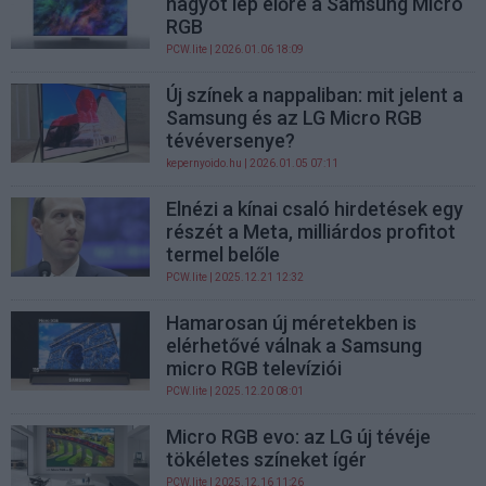
nagyot lép előre a Samsung Micro
RGB
PCW.lite
| 2026.01.06 18:09
Új színek a nappaliban: mit jelent a
Samsung és az LG Micro RGB
tévéversenye?
kepernyoido.hu
| 2026.01.05 07:11
Elnézi a kínai csaló hirdetések egy
részét a Meta, milliárdos profitot
termel belőle
PCW.lite
| 2025.12.21 12:32
Hamarosan új méretekben is
elérhetővé válnak a Samsung
micro RGB televíziói
PCW.lite
| 2025.12.20 08:01
Micro RGB evo: az LG új tévéje
tökéletes színeket ígér
PCW.lite
| 2025.12.16 11:26