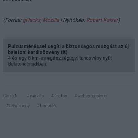
(Forrás:
gHacks
,
Mozilla
| Nyitókép:
Robert Kaiser
)
Pulzusméréssel segíti a biztonságos mozgást az új
balatoni kardioösvény (X)
4 és egy 8 km-es egészségügyi tanösvény nyílt
Balatonalmádiban.
Címkék:
#mozilla
#firefox
#webextensions
#bővítmény
#beépülő