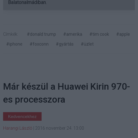
Balatonalmádiban.
Címkék:
#donald trump
#amerika
#tim cook
#apple
#iphone
#foxconn
#gyártás
#üzlet
Már készül a Huawei Kirin 970-
es processzora
Kedvencekhez
Harangi László
|
2016 november 24. 13:00