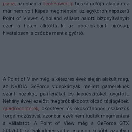
piaca
, azonban a
TechPowerUp
beszámolója alapján ez
már nem volt képes megmenteni az egykoron népszerű
Point of View-t. A holland vállalat halotti bizonyítványát
ezen a héten állította ki az oost-brabanti bíróság,
hivatalosan is csődbe ment a gyártó.
A Point of View még a kétezres évek elején alakult meg,
az NVIDIA GeForce videokártyák mellett gamereknek
szánt házakat, perifériákat és kiegészítőket gyártott.
Néhány évvel ezelőtt megpróbálkozott olcsó táblagépek,
quadrocopterek
, okostévés és okosotthonos eszközök
forgalmazásával, azonban ezek nem tudták megmenteni
a vállalatot. A Point of View még a GeForce GTX
500/600 kártyák idején volt a csúcson, később azonban