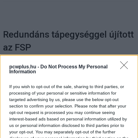
Redundáns tápegységgel újított
az FSP
Kedvencekhez
pcwplus.hu -
Do Not Process My Personal
Information
Harangi László
|
2016 november 24. 15:30
If you wish to opt-out of the sale, sharing to third parties, or
processing of your personal or sensitive information for
500 és 700 wattos modellekkel újította meg az
targeted advertising by us, please use the below opt-out
FSP a Twins tápszériáját.
section to confirm your selection. Please note that after your
opt-out request is processed you may continue seeing
interest-based ads based on personal information utilized by
us or personal information disclosed to third parties prior to
your opt-out. You may separately opt-out of the further
Az FSP egy 500 és egy 700 wattos tápegységgel