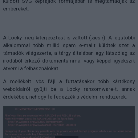
küldött SVG képfájlok formájában is megtámadják az
embereket.
A Locky még kiterjesztést is váltott (.aesir). A legutóbbi
alkalommal több millió spam e-mailt küldtek szét a
támadók világszerte, a tárgy általában egy látszólag az
irodából érkező dokumentummal vagy képpel igyekszik
átverni a felhasználókat.
A mellékelt .vbs fájl a futtatásakor több kártékony
weboldalról gyűjti be a Locky ransomware-t, annak
érdekében, nehogy felfedezzék a védelmi rendszerek.