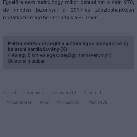
Egyelőre nem tudni, hogy mikor debütálhat a Kirin 970,
de minden bizonnyal a 2017-es zászlóshajókban
mutatkozik majd be - mondjuk a P10-ben.
Pulzusméréssel segíti a biztonságos mozgást az új
balatoni kardioösvény (X)
4 és egy 8 km-es egészségügyi tanösvény nyílt
Balatonalmádiban.
Címkék:
#huawei
#huawei p10
#android
#okostelefon
#soc
#processzor
#kirin 970