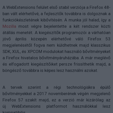
A WebExtensions felület első stabil verziója a Firefox 48-
ban vált elérhetővé, a fejlesztők továbbra is dolgoznak a
funkciókészletének kibővítésén. A munka jól halad, így a
Mozilla
most végre bejelentette a két rendszer közti
átállás menetét. A kiegészítők programozói a várhatóan
jövő április közepén elérhetővé váló Firefox 53
megjelenésétől fogva nem küldhetnek majd klasszikus
SDK, XUL, és XPCOM modulokat használó bővítményeket
a Firefox hivatalos bővítményáruházába. A már meglévő
és elfogadott kiegészítőiket persze frissíthetik majd, a
böngésző továbbra is képes lesz használni azokat.
A tervek szerint a régi technológiákra épülő
bővítményekkel a 2017 novemberének végén megjelenő
Firefox 57 szakít majd, ez a verzió már kizárólag az
új WebExtensions platformot használókkal lesz
kompatibilis.