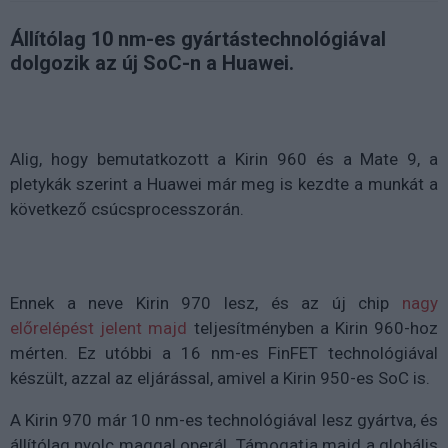
Állítólag 10 nm-es gyártástechnológiával
dolgozik az új SoC-n a Huawei.
Alig, hogy bemutatkozott a Kirin 960 és a Mate 9, a
pletykák szerint a Huawei már meg is kezdte a munkát a
következő csúcsprocesszorán.
Ennek a neve Kirin 970 lesz, és az új chip
nagy
előrelépést jelent majd
teljesítményben a Kirin 960-hoz
mérten. Ez utóbbi a 16 nm-es FinFET technológiával
készült, azzal az eljárással, amivel a Kirin 950-es SoC is.
A Kirin 970 már 10 nm-es technológiával lesz gyártva, és
állítólag nyolc maggal operál. Támogatja majd a globális