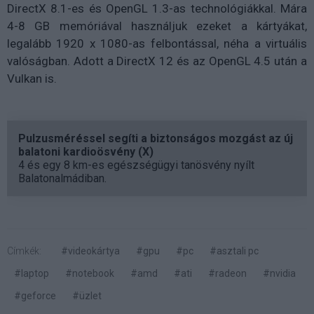
DirectX 8.1-es és OpenGL 1.3-as technológiákkal. Mára
4-8 GB memóriával használjuk ezeket a kártyákat,
legalább 1920 x 1080-as felbontással, néha a virtuális
valóságban. Adott a DirectX 12 és az OpenGL 4.5 után a
Vulkan is.
Pulzusméréssel segíti a biztonságos mozgást az új
balatoni kardioösvény (X)
4 és egy 8 km-es egészségügyi tanösvény nyílt
Balatonalmádiban.
Címkék:
#videokártya
#gpu
#pc
#asztali pc
#laptop
#notebook
#amd
#ati
#radeon
#nvidia
#geforce
#üzlet