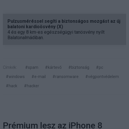
Pulzusméréssel segíti a biztonságos mozgást az új
balatoni kardioösvény (X)
4 és egy 8 km-es egészségügyi tanösvény nyílt
Balatonalmádiban.
Címkék:
#spam
#kártevő
#biztonság
#pc
#windows
#e-mail
#ransomware
#végpontvédelem
#hack
#hacker
Prémium lesz az iPhone 8