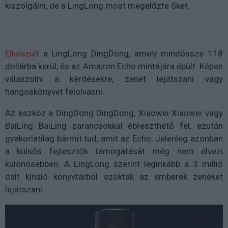
kiszolgálni, de a LingLong most megelőzte őket.
Elkészült
a LingLong DingDong, amely mindössze 118
dollárba kerül, és az Amazon Echo mintájára épült. Képes
válaszolni a kérdésekre, zenét lejátszani vagy
hangoskönyvet felolvasni.
Az eszköz a DingDong DingDong, Xiaowei Xiaowei vagy
BaiLing BaiLing parancsokkal ébreszthető fel, ezután
gyakorlatilag bármit tud, amit az Echo. Jelenleg azonban
a külsős fejlesztők támogatását még nem élvezi
különösebben. A LingLong szerint leginkább a 3 millió
dalt kínáló könyvtárból szoktak az emberek zenéket
lejátszani.