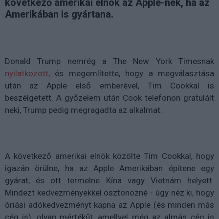
következő amerikai elnök az Apple-nek, ha az
Amerikában is gyártana.
Donald Trump nemrég a The New York Timesnak
nyilatkozott
, és megemlítette, hogy a megválasztása
után az Apple első emberével, Tim Cookkal is
beszélgetett. A győzelem után Cook telefonon gratulált
neki, Trump pedig megragadta az alkalmat.
A következő amerikai elnök közölte Tim Cookkal, hogy
igazán örülne, ha az Apple Amerikában építene egy
gyárat, és ott termelne Kína vagy Vietnám helyett.
Mindezt kedvezményekkel ösztönözné - úgy néz ki, hogy
óriási adókedvezményt kapna az Apple (és minden más
cég is), olyan mértékűt, amellyel még az almás cég is