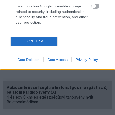
bármilyen ATX-es házba beszerelhetőek.
I want to allow Google to enable storage
related to security, including authentication
A 80 Plus Gold minősítéssel működő tápegységek 90
functionality and fraud prevention, and other
százalékos hatásfokot is el tudnak érni, így a
user protection.
működtetési költség alaposan csökkenthető. Az eszköz
várható élettartama 100 000 üzemóra, mindezt 5 év
CONFIRM
garancia egészíti ki.
Ha gond van, LED-es jelzés figyelmezteti a tulajdonost.
Az 500 és a 700 wattos modellek vételára 399 és 499
Data Deletion
Data Access
Privacy Policy
dollár.
Pulzusméréssel segíti a biztonságos mozgást az új
balatoni kardioösvény (X)
4 és egy 8 km-es egészségügyi tanösvény nyílt
Balatonalmádiban.