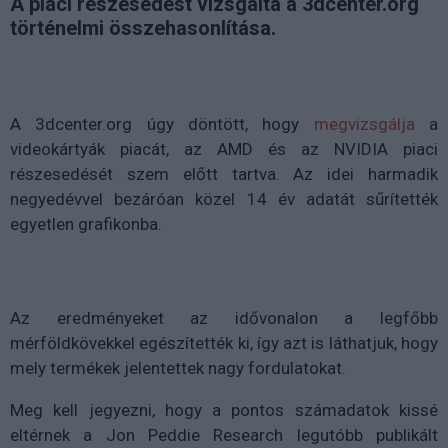
A piaci részesedést vizsgálta a 3dcenter.org
történelmi összehasonlítása.
A 3dcenter.org úgy döntött, hogy
megvizsgálja
a
videokártyák piacát, az AMD és az NVIDIA piaci
részesedését szem előtt tartva. Az idei harmadik
negyedévvel bezáróan közel 14 év adatát sűrítették
egyetlen grafikonba.
Az eredményeket az idővonalon a legfőbb
mérföldkövekkel egészítették ki, így azt is láthatjuk, hogy
mely termékek jelentettek nagy fordulatokat.
Meg kell jegyezni, hogy a pontos számadatok kissé
eltérnek a Jon Peddie Research legutóbb publikált