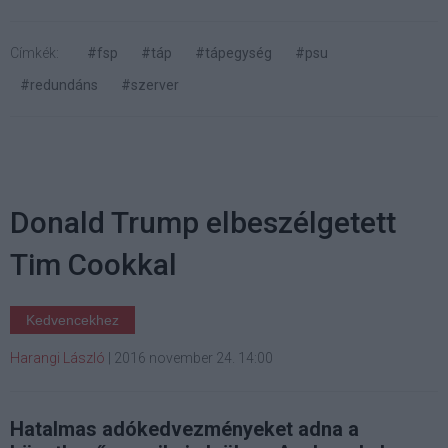
Címkék:
#fsp
#táp
#tápegység
#psu
#redundáns
#szerver
Donald Trump elbeszélgetett
Tim Cookkal
Kedvencekhez
Harangi László
|
2016 november 24. 14:00
Hatalmas adókedvezményeket adna a