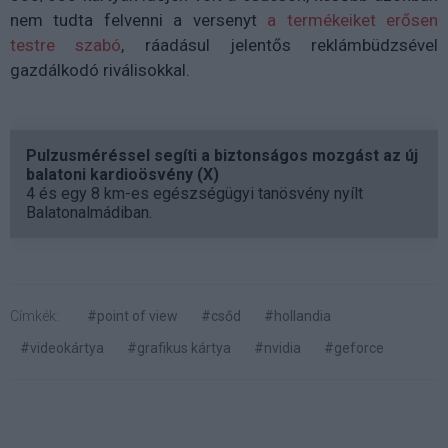
nem tudta felvenni a versenyt
a termékeiket erősen
testre szabó
, ráadásul jelentős reklámbüdzsével
gazdálkodó riválisokkal.
Pulzusméréssel segíti a biztonságos mozgást az új
balatoni kardioösvény (X)
4 és egy 8 km-es egészségügyi tanösvény nyílt
Balatonalmádiban.
Címkék:
#point of view
#csőd
#hollandia
#videokártya
#grafikus kártya
#nvidia
#geforce