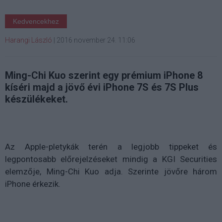
Kedvencekhez
Harangi László
|
2016 november 24. 11:06
Ming-Chi Kuo szerint egy prémium iPhone 8
kíséri majd a jövő évi iPhone 7S és 7S Plus
készülékeket.
Az Apple-pletykák terén a legjobb tippeket és
legpontosabb előrejelzéseket mindig a KGI Securities
elemzője, Ming-Chi Kuo adja. Szerinte jövőre három
iPhone érkezik.