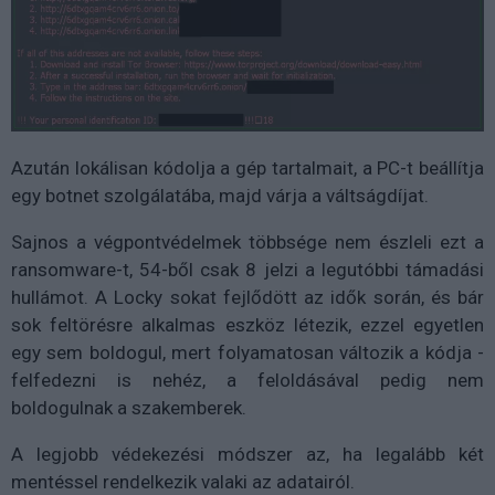
Azután lokálisan kódolja a gép tartalmait, a PC-t beállítja
egy botnet szolgálatába, majd várja a váltságdíjat.
Sajnos a végpontvédelmek többsége nem észleli ezt a
ransomware-t, 54-ből csak 8 jelzi a legutóbbi támadási
hullámot. A Locky sokat fejlődött az idők során, és bár
sok feltörésre alkalmas eszköz létezik, ezzel egyetlen
egy sem boldogul, mert folyamatosan változik a kódja -
felfedezni is nehéz, a feloldásával pedig nem
boldogulnak a szakemberek.
A legjobb védekezési módszer az, ha legalább két
mentéssel rendelkezik valaki az adatairól.