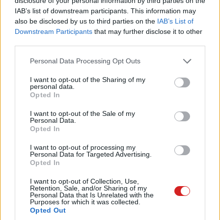
disclosure of your personal information by third parties on the
bővítette a Twins tápszériáját. Ezeknek a
IAB’s list of downstream participants. This information may
különlegessége, hogy redundáns kialakításúak, és a
also be disclosed by us to third parties on the
IAB’s List of
legtöbb ATX-es torony jellegű számítógépházba
Downstream Participants
that may further disclose it to other
third parties.
beférnek.
Please note that this website/app uses one or more Google
Personal Data Processing Opt Outs
services and may gather and store information including but
not limited to your visit or usage behaviour. You may click to
I want to opt-out of the Sharing of my
personal data.
A gyártó a fogyasztóknak szánja a modelleket, ideálisak
grant or deny consent to Google and its third-party tags to
Opted In
use your data for below specified purposes in below Google
lehetnek otthoni mail- vagy webszerver használatához,
consent section.
I want to opt-out of the Sale of my
komolyabb költségek nélkül.
Personal Data.
Opted In
A
Twins széria
két független modulból áll, külön
adapterekkel. Normál körülmények között megosztják a
I want to opt-out of processing my
Personal Data for Targeted Advertising.
terheket és maximalizálják a hatékonyságot, ha azonban
Opted In
az egyik tönkremegy, a második automatikusan átvesz
I want to opt-out of Collection, Use,
minden feladatot. A hibás modul így működés közben
Retention, Sale, and/or Sharing of my
Personal Data that Is Unrelated with the
lesz cserélhető, leállás nélkül.
Purposes for which it was collected.
Opted Out