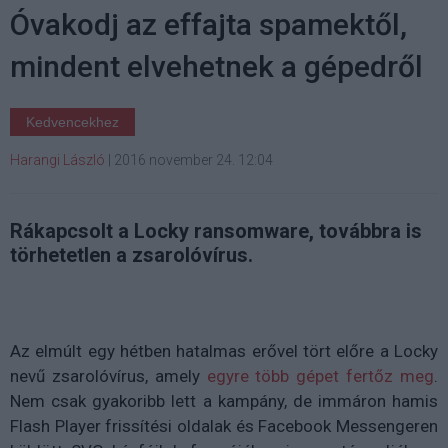
Óvakodj az effajta spamektől,
mindent elvehetnek a gépedről
Kedvencekhez
Harangi László
|
2016 november 24. 12:04
Rákapcsolt a Locky ransomware, továbbra is
törhetetlen a zsarolóvírus.
Az elmúlt egy hétben hatalmas erővel tört előre a Locky
nevű zsarolóvírus, amely
egyre több gépet fertőz meg
.
Nem csak gyakoribb lett a kampány, de immáron hamis
Flash Player frissítési oldalak és Facebook Messengeren