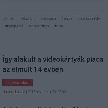
Címkék:
#linglong
#amazon
#alexa
#amazon echo
#hangszóró
#okosotthon
#kína
Így alakult a videokártyák piaca
az elmúlt 14 évben
Kedvencekhez
Harangi László
|
2016 november 25. 07:00