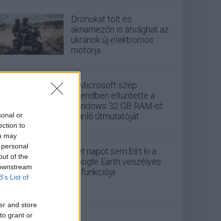
Drónokat tölt és
aknamezőn is átvághat az
ukránok új elektromos
motorja
A Microsoft szép
csendben eltüntette a
Windows 32 GB RAM-ot
sonal or
ajánló útmutatóját
ection to
ou may
 personal
Két napot sem bírt ki a
out of the
Google Earth veszélyes
 downstream
AI-funkciója
B’s List of
er and store
to grant or