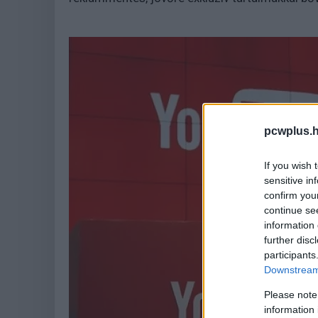
pcwplus.h
If you wish 
sensitive in
confirm you
continue se
information 
further disc
participants
Downstream 
Please note
information 