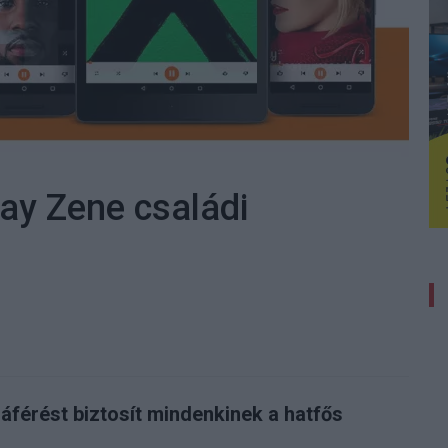
lay Zene családi
férést biztosít mindenkinek a hatfős