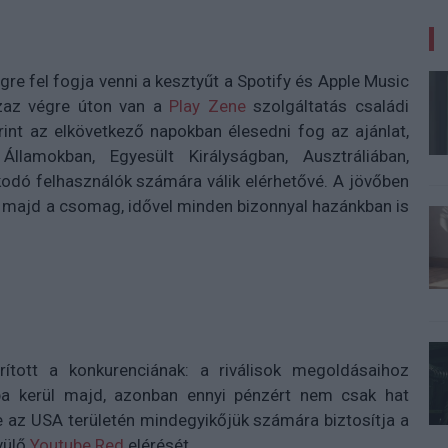
re fel fogja venni a kesztyűt a Spotify és Apple Music
azaz végre úton van a
Play Zene
szolgáltatás családi
erint az elkövetkező napokban élesedni fog az ajánlat,
lamokban, Egyesült Királyságban, Ausztráliában,
dó felhasználók számára válik elérhetővé. A jövőben
 majd a csomag, idővel minden bizonnyal hazánkban is
ított a konkurenciának: a riválisok megoldásaihoz
a kerül majd, azonban ennyi pénzért nem csak hat
e az USA területén mindegyikőjük számára biztosítja a
vülő
Youtube Red
elérését.