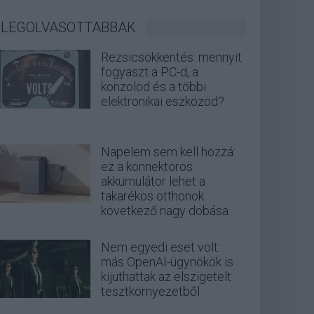
LEGOLVASOTTABBAK
Rezsicsökkentés: mennyit
fogyaszt a PC-d, a
konzolod és a többi
elektronikai eszközöd?
Napelem sem kell hozzá:
ez a konnektoros
akkumulátor lehet a
takarékos otthonok
következő nagy dobása
Nem egyedi eset volt:
más OpenAI-ügynökök is
kijuthattak az elszigetelt
tesztkörnyezetből