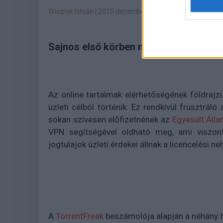
Wiezner István
|
2015 december 9. 19:00
Sajnos első körben nem sikerült érdemb
Az online tartalmak elérhetőségének földrajz
üzleti célból történik. Ez rendkívül frusztrál
sokan szívesen előfizetnének az
Egyesült Áll
VPN segítségével oldható meg, ami viszont
jogtulajok üzleti érdekei állnak a licencelési 
A
TorrentFreak
beszámolója alapján a néhány h