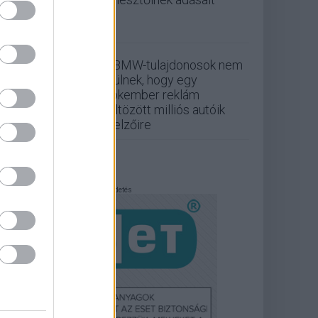
A BMW-tulajdonosok nem
örülnek, hogy egy
Pókember reklám
költözött milliós autóik
kijelzőire
Hirdetés