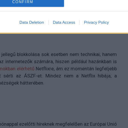
CONFIRM
Data Deletion
Data Access
Privacy Policy
en liberalizálni a tartalompiacot.
i jellegű blokkolása sok esetben nem technikai, hanem
ó az internetezők számára, hiszen például hazánkban is
amokban elérhető
Netflixre, ám ez momentán legfeljebb
 sérti az ÁSZF-et. Mindez nem a Netflix hibája, a
nehézségek hátterében.
ónappal ezelőtti híreknek megfelelően az Európai Unió