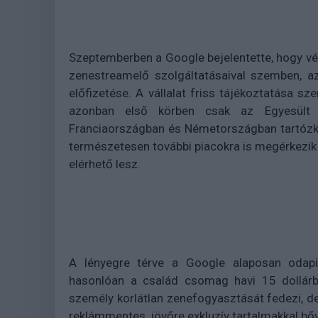
Szeptemberben a Google bejelentette, hogy vég
zenestreamelő szolgáltatásaival szemben, 
előfizetése. A vállalat friss tájékoztatása sz
azonban első körben csak az Egyesült Ál
Franciaországban és Németországban tartózko
természetesen további piacokra is megérkezik
elérhető lesz.
A lényegre térve a Google alaposan odapir
hasonlóan a család csomag havi 15 dollárb
személy korlátlan zenefogyasztását fedezi, d
reklámmentes, jövőre exkluzív tartalmakkal bő