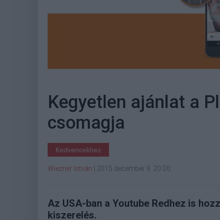
Kegyetlen ajánlat a P
csomagja
Kedvencekhez
Wiezner István
|
2015 december 9. 20:00
Az USA-ban a Youtube Redhez is hozzá
kiszerelés.