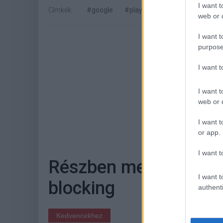
I want t
Címkék:
#google
#play music
#play zene
web or d
I want t
purpose
I want 
I want t
web or d
Hoz
I want t
or app.
I want t
Részben megszűnhet a
I want t
blocking
authenti
Kedvencekhez