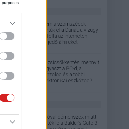
ed purposes
ZÖLD PÁLYA
Nem a szomszédok
zárták el a Dunát: a vízügy
cáfolta az interneten
terjedő álhíreket
Rezsicsökkentés: mennyit
fogyaszt a PC-d, a
konzolod és a többi
elektronikai eszközöd?
GS HÍREK
Szóval démonszex miatt
lőtték le a Baldur's Gate 3
fejlesztőinek adásait