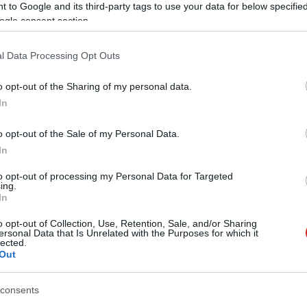
 to Google and its third-party tags to use your data for below specifi
ogle consent section.
l Data Processing Opt Outs
nyában egyelőre várhatóan nem fog sok vizet kavarni a
o opt-out of the Sharing of my personal data.
núnk szerint a videomegosztó fizetős verziójának
In
rópai Play Zene családi csomagokba is bekerül majd a
o opt-out of the Sale of my Personal Data.
In
to opt-out of processing my Personal Data for Targeted
ing.
In
o opt-out of Collection, Use, Retention, Sale, and/or Sharing
ersonal Data that Is Unrelated with the Purposes for which it
lected.
 új balatoni kardioösvény (X)
Out
atonalmádiban.
consents