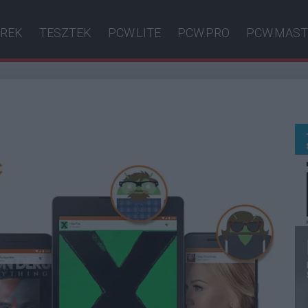
ÍREK
TESZTEK
PCW.LITE
PCW.PRO
PCW.MAST