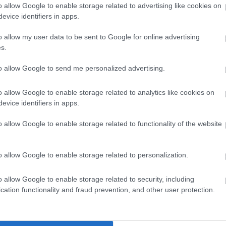
o allow Google to enable storage related to advertising like cookies on
#youtube red
#családi csomag
#életmód
evice identifiers in apps.
o allow my user data to be sent to Google for online advertising
s.
to allow Google to send me personalized advertising.
Tetszik
o allow Google to enable storage related to analytics like cookies on
evice identifiers in apps.
zászólások
o allow Google to enable storage related to functionality of the website
o allow Google to enable storage related to personalization.
z EU területén a geo-
o allow Google to enable storage related to security, including
cation functionality and fraud prevention, and other user protection.