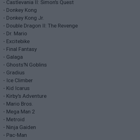
- Castlevania II: Simon's Quest
- Donkey Kong
- Donkey Kong Jr.
- Double Dragon II: The Revenge
- Dr. Mario
- Excitebike
- Final Fantasy
- Galaga
- Ghosts'N Goblins
- Gradius
- Ice Climber
- Kid Icarus
- Kirby's Adventure
- Mario Bros.
- Mega Man 2
- Metroid
- Ninja Gaiden
- Pac-Man