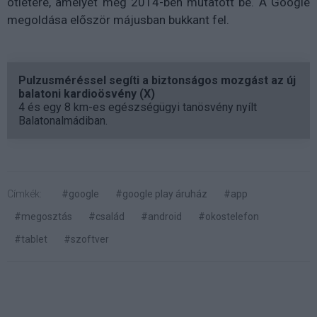
ötletére, amelyet még 2014-ben mutatott be. A Google
megoldása először májusban bukkant fel.
Pulzusméréssel segíti a biztonságos mozgást az új
balatoni kardioösvény (X)
4 és egy 8 km-es egészségügyi tanösvény nyílt
Balatonalmádiban.
Címkék:
#google
#google play áruház
#app
#megosztás
#család
#android
#okostelefon
#tablet
#szoftver