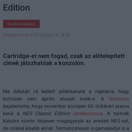
Edition
Kedvencekhez
Wiezner István
|
2016 július 14. 18:30
Cartridge-et nem fogad, csak az előtelepített
címek játszhatóak a konzolon.
Ma délután rá kellett pillantanunk a naptárra, hogy
biztosan nem április elsejét írunk-e. A
Nintendo
bejelentette, hogy november közepén 60 dollárért piacra
kerül a
NES Classic Edition
játékkonzolja
. A termék
külsőre szinte teljesen megegyezik az eredeti NES-sel,
de sokkal kisebb annál. Természetesen a gamepadje is a