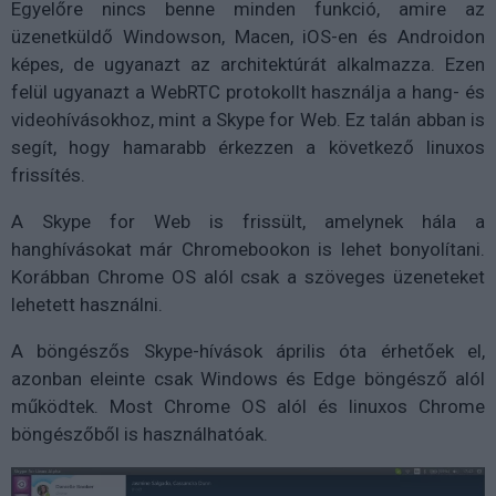
Egyelőre nincs benne minden funkció, amire az
üzenetküldő Windowson, Macen, iOS-en és Androidon
képes, de ugyanazt az architektúrát alkalmazza. Ezen
felül ugyanazt a WebRTC protokollt használja a hang- és
videohívásokhoz, mint a Skype for Web. Ez talán abban is
segít, hogy hamarabb érkezzen a következő linuxos
frissítés.
A Skype for Web is frissült, amelynek hála a
hanghívásokat már Chromebookon is lehet bonyolítani.
Korábban Chrome OS alól csak a szöveges üzeneteket
lehetett használni.
A böngészős Skype-hívások április óta érhetőek el,
azonban eleinte csak Windows és Edge böngésző alól
működtek. Most Chrome OS alól és linuxos Chrome
böngészőből is használhatóak.