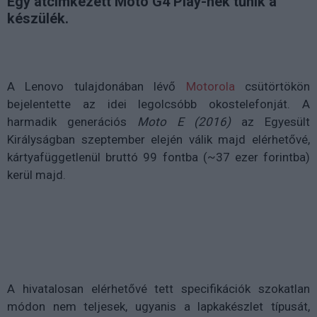
Egy átcímkézett Moto G4 Play-nek tűnik a
készülék.
A Lenovo tulajdonában lévő
Motorola
csütörtökön
bejelentette az idei legolcsóbb okostelefonját. A
harmadik generációs
Moto E (2016)
az Egyesült
Királyságban szeptember elején válik majd elérhetővé,
kártyafüggetlenül bruttó 99 fontba (~37 ezer forintba)
kerül majd.
A hivatalosan elérhetővé tett specifikációk szokatlan
módon nem teljesek, ugyanis a lapkakészlet típusát,