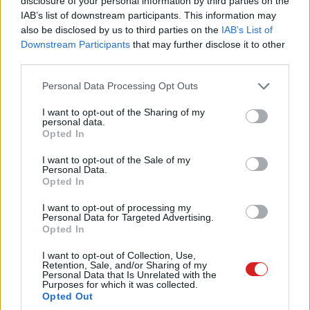
disclosure of your personal information by third parties on the
IAB’s list of downstream participants. This information may
also be disclosed by us to third parties on the
IAB’s List of
Downstream Participants
that may further disclose it to other
Koncepciószinten már bizonyították a
third parties.
támadás kivitelezhetőségét.
Please note that this website/app uses one or more Google
Personal Data Processing Opt Outs
services and may gather and store information including but
not limited to your visit or usage behaviour. You may click to
I want to opt-out of the Sharing of my
personal data.
grant or deny consent to Google and its third-party tags to
Megfigyeléseink alapján az Apple Siri és Google Now
Opted In
use your data for below specified purposes in below Google
hangasszisztensek egyelőre inkább csak érdekességek,
consent section.
I want to opt-out of the Sale of my
a mobilozók többsége maximum kíváncsiságból próbálta
Personal Data.
Opted In
ki a szoftvereket. A mindennapos használat
elmaradásának több oka is lehet: sokaknak egyszerűen
I want to opt-out of processing my
nincs szükségük ezekre az asszisztensekre, mások a
Personal Data for Targeted Advertising.
Opted In
privát szférájukat féltik, plusz általánosságban véve
feszélyezően szokatlan egy telefonhoz beszélni.
I want to opt-out of Collection, Use,
Retention, Sale, and/or Sharing of my
Personal Data that Is Unrelated with the
Purposes for which it was collected.
Opted Out