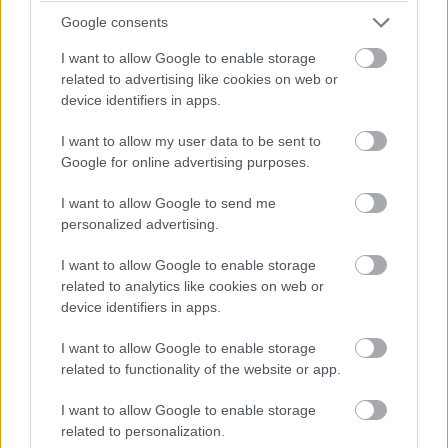
Google consents
I want to allow Google to enable storage
Most újabb indokot kaptunk arra, hogy miért érdemes
related to advertising like cookies on web or
device identifiers in apps.
inkább kikapcsolni az asszisztenseket, vagy legalábbis
letiltani a mikrofonon keresztüli folyamatos
I want to allow my user data to be sent to
hallgatózásukat. A Berkeley Egyetem és a Georgetown
Google for online advertising purposes.
Egyetem kutatói bebizonyították, hogy akár videók
hangján keresztül is adhatóak álcázott parancsok a
I want to allow Google to send me
personalized advertising.
nézők készülékeinek, ugyanis az utasítások eltorzítása
és háttérzajba mosása ellenére a készülékek
I want to allow Google to enable storage
megérthetik azokat.
related to analytics like cookies on web or
device identifiers in apps.
I want to allow Google to enable storage
related to functionality of the website or app.
I want to allow Google to enable storage
related to personalization.