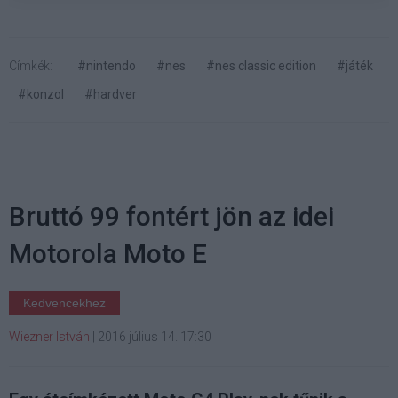
Címkék:
#nintendo
#nes
#nes classic edition
#játék
#konzol
#hardver
Bruttó 99 fontért jön az idei
Motorola Moto E
Kedvencekhez
Wiezner István
|
2016 július 14. 17:30