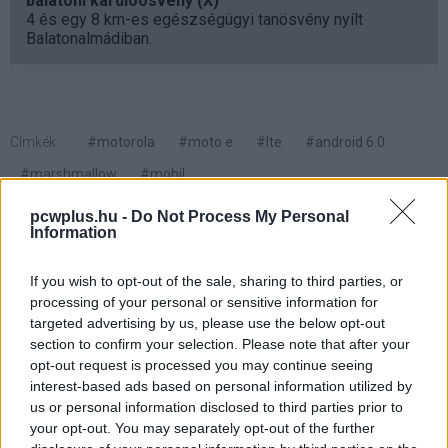
balatoni kardioösvény (X)
4 és egy 8 km-es egészségügyi tanösvény nyílt
Balatonalmádiban.
Címkék:
#motorola
#moto e
#lte
#android 6.0
#marshmallow
#mobil
pcwplus.hu -
Do Not Process My Personal
Information
If you wish to opt-out of the sale, sharing to third parties, or
processing of your personal or sensitive information for
Youtube videók hangjával is
targeted advertising by us, please use the below opt-out
section to confirm your selection. Please note that after your
támadhatóak a mobilok
opt-out request is processed you may continue seeing
interest-based ads based on personal information utilized by
us or personal information disclosed to third parties prior to
Kedvencekhez
your opt-out. You may separately opt-out of the further
Wiezner István
|
2016 július 14. 16:43