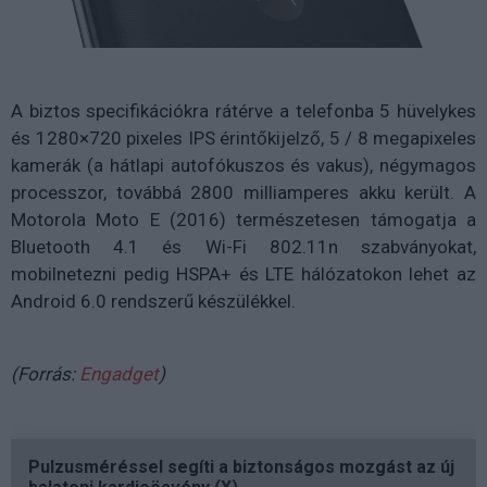
A biztos specifikációkra rátérve a telefonba 5 hüvelykes
és 1280×720 pixeles IPS érintőkijelző, 5 / 8 megapixeles
kamerák (a hátlapi autofókuszos és vakus), négymagos
processzor, továbbá 2800 milliamperes akku került. A
Motorola Moto E (2016) természetesen támogatja a
Bluetooth 4.1 és Wi-Fi 802.11n szabványokat,
mobilnetezni pedig HSPA+ és LTE hálózatokon lehet az
Android 6.0 rendszerű készülékkel.
(Forrás:
Engadget
)
Pulzusméréssel segíti a biztonságos mozgást az új