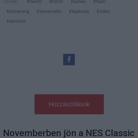
Címkék:
#twitch
#html5
#adobe
#flash
#streaming
#streamelés
#lejátszás
#videó
#életmód
Hozzászólások
Novemberben jön a NES Classic