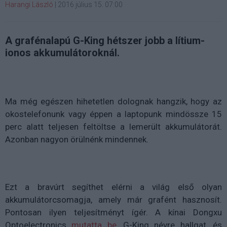
Harangi László
|
2016 július 15. 07:00
A grafénalapú G-King hétszer jobb a lítium-
ionos akkumulátoroknál.
Ma még egészen hihetetlen dolognak hangzik, hogy az
okostelefonunk vagy éppen a laptopunk mindössze 15
perc alatt teljesen feltöltse a lemerült akkumulátorát.
Azonban nagyon örülnénk mindennek.
Ezt a bravúrt segíthet elérni a világ első olyan
akkumulátorcsomagja, amely már grafént hasznosít.
Pontosan ilyen teljesítményt ígér. A kínai Dongxu
Optoelectronics
mutatta be
, G-King névre hallgat, és