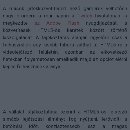
A mások játékközvetítéseit néző gamerek vélhetően
nagy örömére a mai napon a
Twitch
hivatalosan is
megkezdte
az Adobe Flash
nyugdíjazását, a
közvetítések HTML5-ös keretek között történő
kiszolgálását. A tájékoztatás alapján egyelőre csak a
felhasználók egy kisebb tábora válthat át HTML5-re a
videolejátszó felületén, azonban az elkövetkező
hetekben folyamatosan emelkedik majd az opciót elérni
képes felhasználók aránya.
A vállalat tájékoztatása szerint a HTML5-ös lejátszó
simább lejátszási élményt fog nyújtani, lerövidíti a
betöltési időt, konzisztensebb lesz a magas