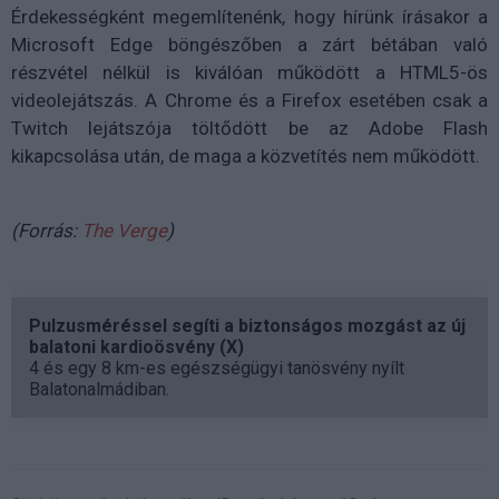
Érdekességként megemlítenénk, hogy hírünk írásakor a
Microsoft Edge böngészőben a zárt bétában való
részvétel nélkül is kiválóan működött a HTML5-ös
videolejátszás. A Chrome és a Firefox esetében csak a
Twitch lejátszója töltődött be az Adobe Flash
kikapcsolása után, de maga a közvetítés nem működött.
(Forrás:
The Verge
)
Pulzusméréssel segíti a biztonságos mozgást az új
balatoni kardioösvény (X)
4 és egy 8 km-es egészségügyi tanösvény nyílt
Balatonalmádiban.