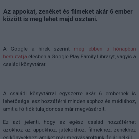
Az appokat, zenéket és filmeket akár 6 ember
között is meg lehet majd osztani.
A Google a hírek szerint
még ebben a hónapban
bemutatja
élesben a Google Play Family Libraryt, vagyis a
családi könyvtárat.
A családi könyvtárral egyszerre akár 6 embernek is
lehetősége lesz hozzáférni minden apphoz és médiához,
amit a fő fiók tulajdonosa már megvásárolt.
Ez azt jelenti, hogy az egész család hozzáférhet
azokhoz az appokhoz, játékokhoz, filmekhez, zenékhez
és könyvekhez, amiket már megvásároltunk, felár nélkül.