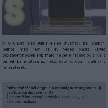
A G-Kinget még július elején mutatták be Kínában.
Sajnos még nem az év végén piacra kerülő
okostelefonokban kap majd helyet a technológia, de a
termék bemutatása azt jelzi, hogy jó úton haladnak a
fejlesztések.
Pulzusméréssel segíti a biztonságos mozgást az új
balatoni kardioösvény (X)
4 és egy 8 km-es egészségügyi tanösvény nyílt
Balatonalmádiban.