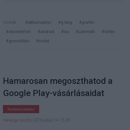
Címkék:
#akkumulátor
#g-king
#grafén
#okostelefon
#android
#ios
#üzemidő
#töltés
#gyorstöltés
#mobil
Hamarosan megoszthatod a
Google Play-vásárlásaidat
Kedvencekhez
Harangi László
|
2016 július 14. 15:30