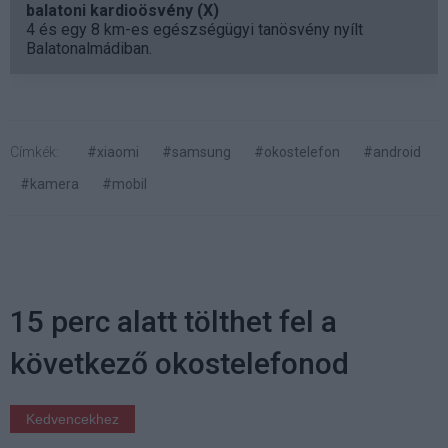
balatoni kardioösvény (X)
4 és egy 8 km-es egészségügyi tanösvény nyílt
Balatonalmádiban.
Címkék:
#xiaomi
#samsung
#okostelefon
#android
#kamera
#mobil
15 perc alatt tölthet fel a
következő okostelefonod
Kedvencekhez