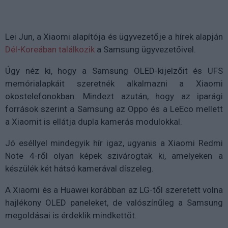
Lei Jun, a Xiaomi alapítója és ügyvezetője a hírek alapján
Dél-Koreában találkozik
a Samsung ügyvezetőivel.
Úgy néz ki, hogy a Samsung OLED-kijelzőit és UFS
memórialapkáit szeretnék alkalmazni a Xiaomi
okostelefonokban. Mindezt azután, hogy az iparági
források szerint a Samsung az Oppo és a LeEco mellett
a Xiaomit is ellátja dupla kamerás modulokkal.
Jó eséllyel mindegyik hír igaz, ugyanis a Xiaomi Redmi
Note 4-ről olyan képek szivárogtak ki, amelyeken a
készülék két hátsó kamerával díszeleg.
A Xiaomi és a Huawei korábban az LG-től szeretett volna
hajlékony OLED paneleket, de valószínűleg a Samsung
megoldásai is érdeklik mindkettőt.