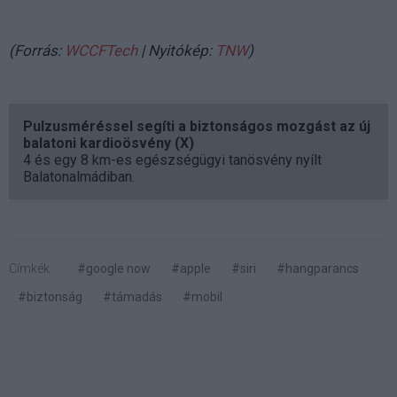
(Forrás:
WCCFTech
| Nyitókép:
TNW
)
Pulzusméréssel segíti a biztonságos mozgást az új
balatoni kardioösvény (X)
4 és egy 8 km-es egészségügyi tanösvény nyílt
Balatonalmádiban.
Címkék:
#google now
#apple
#siri
#hangparancs
#biztonság
#támadás
#mobil