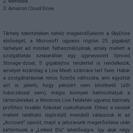
2. Mimedia
3. Amazon Cloud Drive
Tárhely tekintetében nehéz megkérdőjelezni a SkyDrive
elsőségét, a Microsoft ugyanis rögtön 25 gigabájt
tárhelyet ad minden felhasználójának, amely mellett a
szolgáltatás szeparáltan egy úgynevezett Synced
Storage-dzsel, 5 gigabájtos területtel is rendelkezik,
amelyet kizárólag a Live Mesh számára tart fenn. Habár
a szolgáltatásnak nincs fizetős változata, ami egyúttal
azt is jelenti, hogy pénzért nem bővíthető (sőt
toborzással sem), mégis könnyen halmozhatjuk a
tárterületeket, a Windows Live felületén ugyanis bármely
profilhoz további fiókokat csatolhatunk. Ehhez a nevünk
mellett található legördülő menüből válasszuk ki az
„Account” opciót, majd a jelszavunk megerősítése után
kattintsunk a „Linked IDs” lehetőségre. Így akár négy