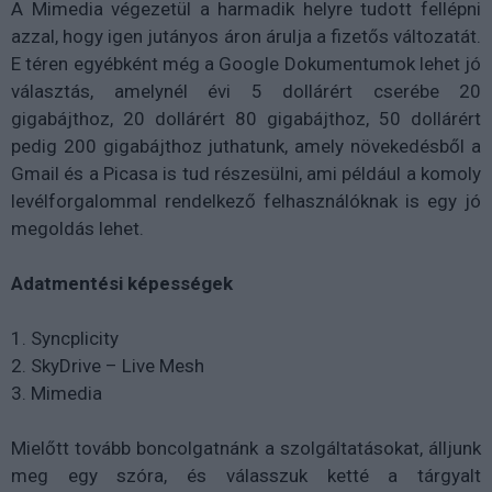
A Mimedia végezetül a harmadik helyre tudott fellépni
azzal, hogy igen jutányos áron árulja a fizetős változatát.
E téren egyébként még a Google Dokumentumok lehet jó
választás, amelynél évi 5 dollárért cserébe 20
gigabájthoz, 20 dollárért 80 gigabájthoz, 50 dollárért
pedig 200 gigabájthoz juthatunk, amely növekedésből a
Gmail és a Picasa is tud részesülni, ami például a komoly
levélforgalommal rendelkező felhasználóknak is egy jó
megoldás lehet.
Adatmentési képességek
1. Syncplicity
2. SkyDrive – Live Mesh
3. Mimedia
Mielőtt tovább boncolgatnánk a szolgáltatásokat, álljunk
meg egy szóra, és válasszuk ketté a tárgyalt