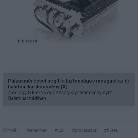
Pulzusméréssel segíti a biztonságos mozgást az új
balatoni kardioösvény (X)
4 és egy 8 km-es egészségügyi tanösvény nyílt
Balatonalmádiban.
Címkék:
#enermax
#cpu
#processzor
#hűtés