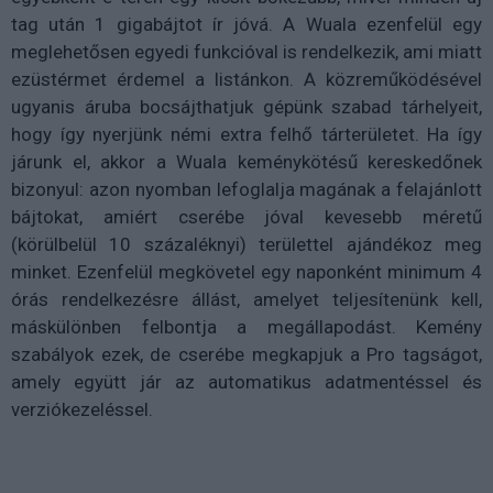
tag után 1 gigabájtot ír jóvá. A Wuala ezenfelül egy
meglehetősen egyedi funkcióval is rendelkezik, ami miatt
ezüstérmet érdemel a listánkon. A közreműködésével
ugyanis áruba bocsájthatjuk gépünk szabad tárhelyeit,
hogy így nyerjünk némi extra felhő tárterületet. Ha így
járunk el, akkor a Wuala keménykötésű kereskedőnek
bizonyul: azon nyomban lefoglalja magának a felajánlott
bájtokat, amiért cserébe jóval kevesebb méretű
(körülbelül 10 százaléknyi) területtel ajándékoz meg
minket. Ezenfelül megkövetel egy naponként minimum 4
órás rendelkezésre állást, amelyet teljesítenünk kell,
máskülönben felbontja a megállapodást. Kemény
szabályok ezek, de cserébe megkapjuk a Pro tagságot,
amely együtt jár az automatikus adatmentéssel és
verziókezeléssel.