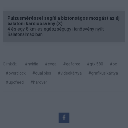
Pulzusméréssel segíti a biztonságos mozgást az új
balatoni kardioösvény (X)
4 és egy 8 km-es egészségügyi tanösvény nyílt
Balatonalmádiban.
Címkék:
#nvidia
#evga
#geforce
#gtx 580
#oc
#overclock
#dual bios
#videokártya
#grafikus kártya
#upcfeed
#hardver