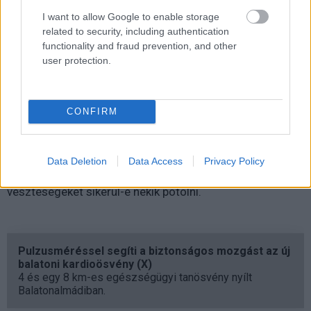
csak szeptemberben, de októberben is tovább
I want to allow Google to enable storage
folytatódik a rendelések számának drámai emelkedése.
related to security, including authentication
functionality and fraud prevention, and other
user protection.
Az Acer annyiban kommentálta az eseményeket, hogy az
idei második negyedévben sikerült megszabadulniuk
CONFIRM
minden felhalmozódott készletüktől, illetve
megszüntették a személyi jellegű problémákat is a
cégnél. A kettő együtt újra egészséges irányba tereli az
Data Deletion
Data Access
Privacy Policy
Acert, mondja a gyártó. A jövő eldönti, hogy az eddigi
veszteségeket sikerül-e nekik pótolni.
Pulzusméréssel segíti a biztonságos mozgást az új
balatoni kardioösvény (X)
4 és egy 8 km-es egészségügyi tanösvény nyílt
Balatonalmádiban.