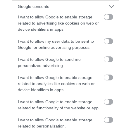
Google consents
I want to allow Google to enable storage
related to advertising like cookies on web or
device identifiers in apps.
I want to allow my user data to be sent to
Google for online advertising purposes.
I want to allow Google to send me
personalized advertising.
I want to allow Google to enable storage
related to analytics like cookies on web or
device identifiers in apps.
A HP mostani üzletpolitikája azonban komoly zuhanást
I want to allow Google to enable storage
eredményezett a részesedésében, a megrendelők pedig
related to functionality of the website or app.
más forrás után néznek. A nyertes úgy tűnik az Acer lett,
I want to allow Google to enable storage
ugyanis meglepően magas számú megrendeléseket
related to personalization.
kaptak az európai piacról. A jelenlegi adatok szerint nem