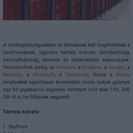
A minibajnokságunkban öt kihívásnak kell megfelelniük a
szoftvereknek, úgymint tárhely mérete, bővíthetőség,
használhatóság, kliensek és adatmentési képességek.
Versenyzőink pedig az
Amazon
, a
Dropbox
, a
Google
, a
Mimedia
, a
Microsoft
, a
Syncplicity
, illetve a
Wuala
,
amelyekkel együttesen könnyedén össze tudjuk gyűjteni
egy 60 gigabájtos ingyenes tárhelyet (sőt akár 100, 200
GB-ot is, ha fifikásak vagyunk).
Tárhely mérete
1. SkyDrive