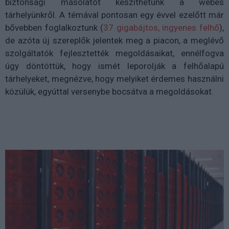
biztonsági másolatot készíthetünk a webes
tárhelyünkről. A témával pontosan egy évvel ezelőtt már
bővebben foglalkoztunk (
37 gigabájtos, ingyenes felhő
),
de azóta új szereplők jelentek meg a piacon, a meglévő
szolgáltatók fejlesztették megoldásaikat, ennélfogva
úgy döntöttük, hogy ismét leporolják a felhőalapú
tárhelyeket, megnézve, hogy melyiket érdemes használni
közülük, egyúttal versenybe bocsátva a megoldásokat.