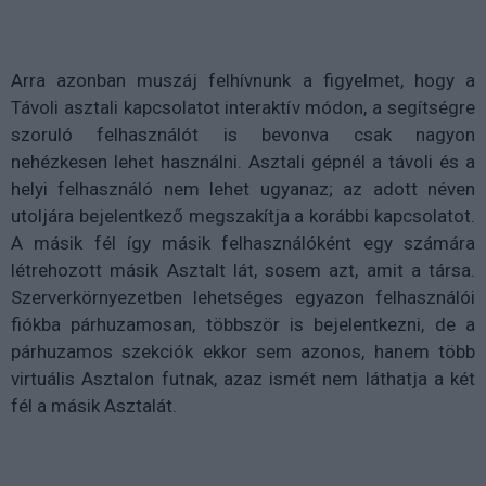
Arra azonban muszáj felhívnunk a figyelmet, hogy a
Távoli asztali kapcsolatot interaktív módon, a segítségre
szoruló felhasználót is bevonva csak nagyon
nehézkesen lehet használni. Asztali gépnél a távoli és a
helyi felhasználó nem lehet ugyanaz; az adott néven
utoljára bejelentkező megszakítja a korábbi kapcsolatot.
A másik fél így másik felhasználóként egy számára
létrehozott másik Asztalt lát, sosem azt, amit a társa.
Szerverkörnyezetben lehetséges egyazon felhasználói
fiókba párhuzamosan, többször is bejelentkezni, de a
párhuzamos szekciók ekkor sem azonos, hanem több
virtuális Asztalon futnak, azaz ismét nem láthatja a két
fél a másik Asztalát.