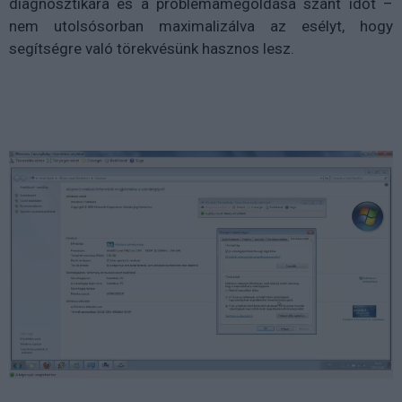
diagnosztikára és a problémamegoldása szánt időt –
nem utolsósorban maximalizálva az esélyt, hogy
segítségre való törekvésünk hasznos lesz.