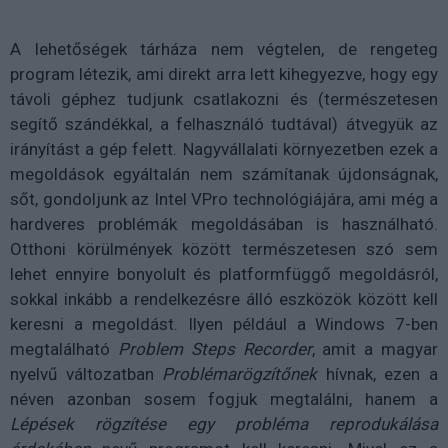
A lehetőségek tárháza nem végtelen, de rengeteg
program létezik, ami direkt arra lett kihegyezve, hogy egy
távoli géphez tudjunk csatlakozni és (természetesen
segítő szándékkal, a felhasználó tudtával) átvegyük az
irányítást a gép felett. Nagyvállalati környezetben ezek a
megoldások egyáltalán nem számítanak újdonságnak,
sőt, gondoljunk az Intel VPro technológiájára, ami még a
hardveres problémák megoldásában is használható.
Otthoni körülmények között természetesen szó sem
lehet ennyire bonyolult és platformfüggő megoldásról,
sokkal inkább a rendelkezésre álló eszközök között kell
keresni a megoldást. Ilyen például a Windows 7-ben
megtalálható
Problem Steps Recorder
, amit a magyar
nyelvű változatban
Problémarögzítőnek
hívnak, ezen a
néven azonban sosem fogjuk megtalálni, hanem a
Lépések rögzítése egy probléma reprodukálása