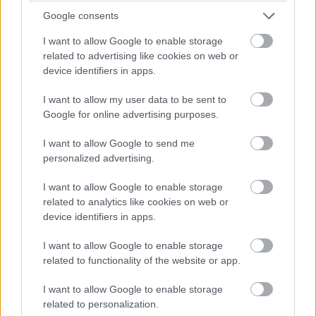
Vegyük az első változatot és kérjünk segítséget valakitől,
Google consents
ehhez a
Segítség kérése egy megbízható személytől
I want to allow Google to enable storage
nevű menüpontot kell választani, ahol további három
related to advertising like cookies on web or
lehetőségünk közül választhatunk a felkérésre
device identifiers in apps.
vonatkozóan: elmentjük fájlban, elküldjük e-mailen vagy
I want to allow my user data to be sent to
az
Egyszerű kapcsolódást
használjuk. Az elsőt akkor
Google for online advertising purposes.
érdemes használni, ha webes e-mail felületet
használunk, ilyenkor csatolmányként küldhetjük el a
I want to allow Google to send me
segítségkérés részleteit leíró fájlt, de lehetőségünk van
personalized advertising.
arra is, hogy valamilyen fájlküldésre alkalmas
I want to allow Google to enable storage
üzenőprogramot (például Live Messenger) használva
related to analytics like cookies on web or
küldjük el ezt az állományt. A második opciót akkor
device identifiers in apps.
használhatjuk, ha haldokló gépünk alapértelmezett
levelezőprogramját (Windows Mail, Outlook, Thunderbird
I want to allow Google to enable storage
stb.) még képesek vagyunk hadra fogni, így csak a
related to functionality of the website or app.
címzettet kell megadni és egy üzenet keretén belül máris
I want to allow Google to enable storage
továbbíthatjuk ugyanazt az állományt, amit akkor kapunk,
related to personalization.
ha a felkérést fájlként mentjük. A harmadik lehetőség