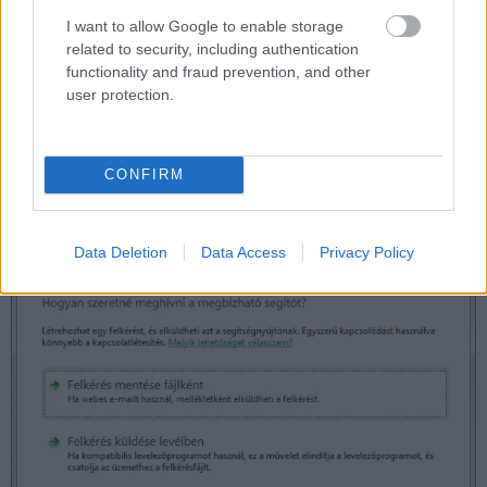
Windows 7 alatt használható, ez az
Egyszerű
I want to allow Google to enable storage
related to security, including authentication
kapcsolódás
. Mindhárom esetben kapni fogunk egy
functionality and fraud prevention, and other
jelszót, amit a másik, azaz a segítségnyújtó fél tudtára
user protection.
kell adnunk, csak akkor fog tudni hozzánk csatlakozni.
CONFIRM
Data Deletion
Data Access
Privacy Policy