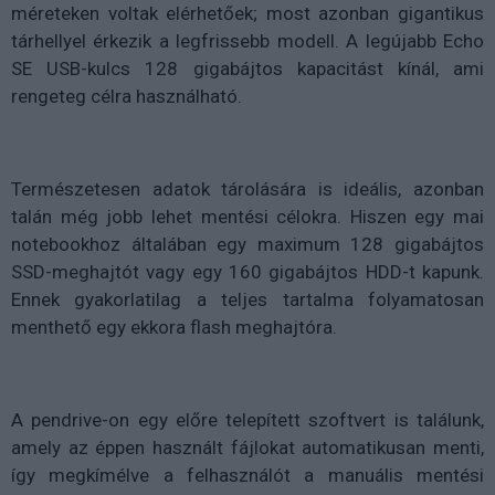
méreteken voltak elérhetőek; most azonban gigantikus
tárhellyel érkezik a legfrissebb modell. A legújabb Echo
SE USB-kulcs 128 gigabájtos kapacitást kínál, ami
rengeteg célra használható.
Természetesen adatok tárolására is ideális, azonban
talán még jobb lehet mentési célokra. Hiszen egy mai
notebookhoz általában egy maximum 128 gigabájtos
SSD-meghajtót vagy egy 160 gigabájtos HDD-t kapunk.
Ennek gyakorlatilag a teljes tartalma folyamatosan
menthető egy ekkora flash meghajtóra.
A pendrive-on egy előre telepített szoftvert is találunk,
amely az éppen használt fájlokat automatikusan menti,
így megkímélve a felhasználót a manuális mentési