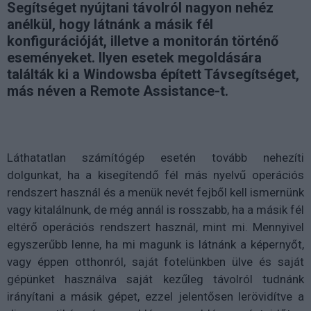
Segítséget nyújtani távolról nagyon nehéz
anélkül, hogy látnánk a másik fél
konfigurációját, illetve a monitorán történő
eseményeket. Ilyen esetek megoldására
találták ki a Windowsba épített Távsegítséget,
más néven a Remote Assistance-t.
Láthatatlan számítógép esetén tovább nehezíti
dolgunkat, ha a kisegítendő fél más nyelvű operációs
rendszert használ és a menük nevét fejből kell ismernünk
vagy kitalálnunk, de még annál is rosszabb, ha a másik fél
eltérő operációs rendszert használ, mint mi. Mennyivel
egyszerűbb lenne, ha mi magunk is látnánk a képernyőt,
vagy éppen otthonról, saját fotelünkben ülve és saját
gépünket használva saját kezűleg távolról tudnánk
irányítani a másik gépet, ezzel jelentősen lerövidítve a