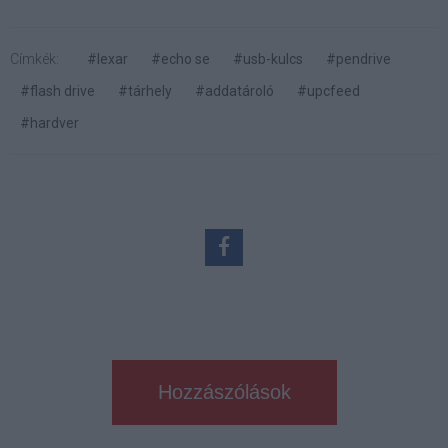
Címkék:
#lexar
#echo se
#usb-kulcs
#pendrive
#flash drive
#tárhely
#addatároló
#upcfeed
#hardver
Hozzászólások