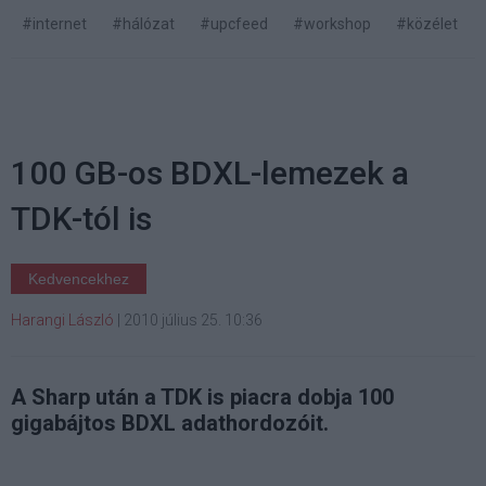
#internet
#hálózat
#upcfeed
#workshop
#közélet
100 GB-os BDXL-lemezek a
TDK-tól is
Kedvencekhez
Harangi László
|
2010 július 25. 10:36
A Sharp után a TDK is piacra dobja 100
gigabájtos BDXL adathordozóit.