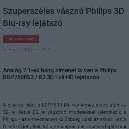
Szuperszéles vásznú Philips 3D
Blu-ray lejátszó
Kedvencekhez
Egri Imre
|
2010 július 23. 20:41
Analóg 7.1-es hang kimenet is van a Philips
BDP7500S2 / B2 3D Full HD lejátszón.
A sikeres előd, a BDP7500 Blu-ray lemezjátszó után az
S2-re illetve B2-re végződő modellekkel jelentkezik a
Philips - az elnevezésbeli különbség csak az ezüst illetve
fekete színt jelöli. Az újdonságok már képesek lejátszani