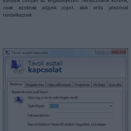
Bánjunk csínján az engedélyezett felhasználók körével,
csak azoknak adjunk jogot, akik erős jelszóval
rendelkeznek.