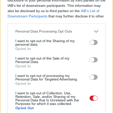
disclosure of your personal information by third parties on the
IAB’s list of downstream participants. This information may
also be disclosed by us to third parties on the
IAB’s List of
Downstream Participants
that may further disclose it to other
third parties.
Please note that this website/app uses one or more Google
Personal Data Processing Opt Outs
services and may gather and store information including but
not limited to your visit or usage behaviour. You may click to
I want to opt-out of the Sharing of my
personal data.
grant or deny consent to Google and its third-party tags to
Opted In
use your data for below specified purposes in below Google
consent section.
I want to opt-out of the Sale of my
Personal Data.
Opted In
I want to opt-out of processing my
Personal Data for Targeted Advertising.
Opted In
A másik oldal: több embernek is nyújthatunk segítséget
I want to opt-out of Collection, Use,
Retention, Sale, and/or Sharing of my
Personal Data that Is Unrelated with the
Purposes for which it was collected.
Opted Out