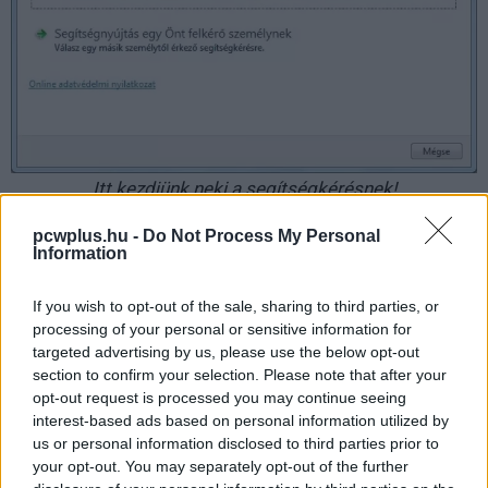
Itt kezdjünk neki a segítségkérésnek!
Ezt követően kell elindítanunk a
Távsegítség
pcwplus.hu -
Do Not Process My Personal
Information
keretprogramot, amit elérhetünk a Windows Súgón
keresztül, vagy egyszerűen beírjuk a keresőbe hogy
If you wish to opt-out of the sale, sharing to third parties, or
„távsegítség”. Ha megnyitottuk a segédprogramot, két
processing of your personal or sensitive information for
lehetőség közül választhatunk: segítséget kérünk vagy
targeted advertising by us, please use the below opt-out
elfogadjuk a távsegítségre vonatkozó kérést.
section to confirm your selection. Please note that after your
opt-out request is processed you may continue seeing
interest-based ads based on personal information utilized by
us or personal information disclosed to third parties prior to
your opt-out. You may separately opt-out of the further