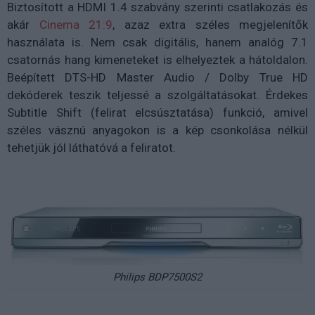
Biztosított a HDMI 1.4 szabvány szerinti csatlakozás és
akár
Cinema 21:9
, azaz extra széles megjelenítők
használata is. Nem csak digitális, hanem analóg 7.1
csatornás hang kimeneteket is elhelyeztek a hátoldalon.
Beépített DTS-HD Master Audio / Dolby True HD
dekóderek teszik teljessé a szolgáltatásokat. Érdekes
Subtitle Shift (felirat elcsúsztatása) funkció, amivel
széles vásznú anyagokon is a kép csonkolása nélkül
tehetjük jól láthatóvá a feliratot.
Philips BDP7500S2