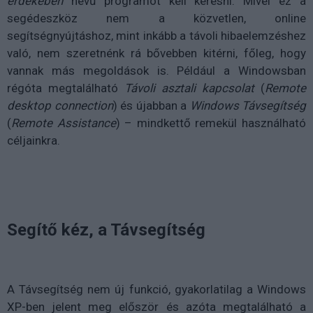
érdekében
nevű programot kell keresni. Mivel ez a
segédeszköz nem a közvetlen, online
segítségnyújtáshoz, mint inkább a távoli hibaelemzéshez
való, nem szeretnénk rá bővebben kitérni, főleg, hogy
vannak más megoldások is. Például a Windowsban
régóta megtalálható
Távoli asztali kapcsolat
(
Remote
desktop connection
) és újabban a
Windows Távsegítség
(
Remote Assistance
) – mindkettő remekül használható
céljainkra.
Segítő kéz, a Távsegítség
A Távsegítség nem új funkció, gyakorlatilag a Windows
XP-ben jelent meg először és azóta megtalálható a