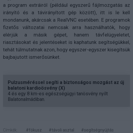
a program extráiról (például egyszerű fájlmozgatás az
irányító és a távirányított gép között), itt is le kell
mondanunk, akárcsak a RealVNC esetében. E programok
fizetős változatai nemcsak arra használhatók, hogy
elérjük a másik gépet, hanem távfelügyeletet,
riasztásokat és jelentéseket is kaphatunk segítségükkel,
tehát túlmutatnak azon, hogy egyszer-egyszer kisegítsük
bajbajutott ismerősünket.
Pulzusméréssel segíti a biztonságos mozgást az új
balatoni kardioösvény (X)
4 és egy 8 km-es egészségügyi tanösvény nyílt
Balatonalmádiban.
Címkék:
#fókusz
#távoli asztal
#segítségnyújtás