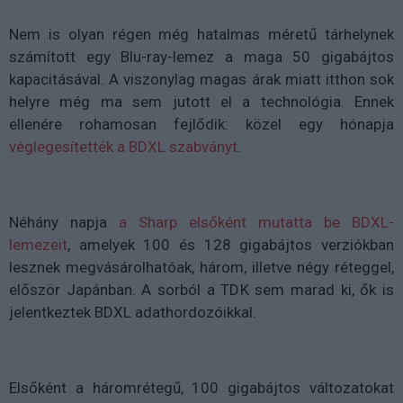
Nem is olyan régen még hatalmas méretű tárhelynek
számított egy Blu-ray-lemez a maga 50 gigabájtos
kapacitásával. A viszonylag magas árak miatt itthon sok
helyre még ma sem jutott el a technológia. Ennek
ellenére rohamosan fejlődik: közel egy hónapja
véglegesítették a BDXL szabványt
.
Néhány napja
a Sharp elsőként mutatta be BDXL-
lemezeit
, amelyek 100 és 128 gigabájtos verziókban
lesznek megvásárolhatóak, három, illetve négy réteggel,
először Japánban. A sorból a TDK sem marad ki, ők is
jelentkeztek BDXL adathordozóikkal.
Elsőként a háromrétegű, 100 gigabájtos változatokat