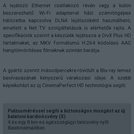
A lejátszó Ethernet csatlakozó révén vagy a külön
beszerezhető Wi-Fi adapterrel házi számítógépes
hálózatba kapcsolva DLNA lejátszóként használható,
emellett a Net TV szolgáltatások is elérhetők rajta. A
specifikációk szerint a készülék lejátssza a DivX Plus HD
tartalmakat, az MKV formátumú H.264 kódolású AAC
hangtömörítéses filmeknek szintén barátja.
A gyártó szerint másodpercekre rövidült a Blu-ray lemez
beolvasásának kényszerű várakozási ideje. A szebb
képalkotást az új CinemaPerfect HD technológia segíti.
Pulzusméréssel segíti a biztonságos mozgást az új
balatoni kardioösvény (X)
4 és egy 8 km-es egészségügyi tanösvény nyílt
Balatonalmádiban.