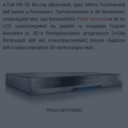
a Full HD 3D Blu-ray albumokat, igaz, ehhez frissítenünk
kell benne a firmware-t. Természetesen a 3D élményhez
szükségünk lesz egy kompatibilis
Philis televízió
ra és az
LCD szemüvegeket és jeladót ia magában foglaló
készletre is. 3D-s filmlejátszáskor progresszív 2×24p
filmkockát állít elő másodpercenként, hiszen duplázni
kell a teljes képváltós 3D technológia okán.
Philips BDP7500S2