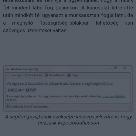
fél mindent látni fog gépünkön. A kapcsolat létrejötte
után mindkét fél ugyanazt a munkaasztalt fogja látni, de
a megnyíló Távsegítség-ablakban lehetőség van
szöveges üzeneteket váltani.
A segítségnyújtónak szüksége lesz egy jelszóra is, hogy
hozzánk kapcsolódhasson