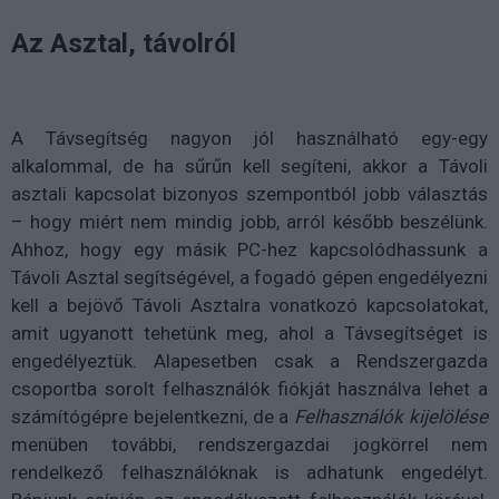
Az Asztal, távolról
A Távsegítség nagyon jól használható egy-egy
alkalommal, de ha sűrűn kell segíteni, akkor a Távoli
asztali kapcsolat bizonyos szempontból jobb választás
– hogy miért nem mindig jobb, arról később beszélünk.
Ahhoz, hogy egy másik PC-hez kapcsolódhassunk a
Távoli Asztal segítségével, a fogadó gépen engedélyezni
kell a bejövő Távoli Asztalra vonatkozó kapcsolatokat,
amit ugyanott tehetünk meg, ahol a Távsegítséget is
engedélyeztük. Alapesetben csak a Rendszergazda
csoportba sorolt felhasználók fiókját használva lehet a
számítógépre bejelentkezni, de a
Felhasználók kijelölése
menüben további, rendszergazdai jogkörrel nem
rendelkező felhasználóknak is adhatunk engedélyt.