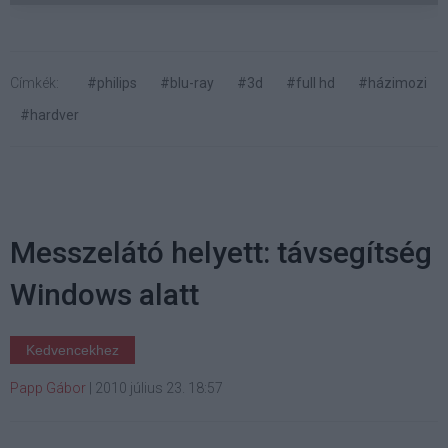
Címkék:
#philips
#blu-ray
#3d
#full hd
#házimozi
#hardver
Messzelátó helyett: távsegítség
Windows alatt
Kedvencekhez
Papp Gábor
|
2010 július 23. 18:57