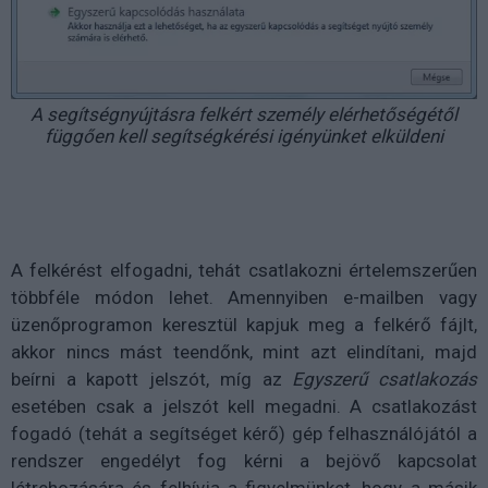
A segítségnyújtásra felkért személy elérhetőségétől
függően kell segítségkérési igényünket elküldeni
A felkérést elfogadni, tehát csatlakozni értelemszerűen
többféle módon lehet. Amennyiben e-mailben vagy
üzenőprogramon keresztül kapjuk meg a felkérő fájlt,
akkor nincs mást teendőnk, mint azt elindítani, majd
beírni a kapott jelszót, míg az
Egyszerű csatlakozás
esetében csak a jelszót kell megadni. A csatlakozást
fogadó (tehát a segítséget kérő) gép felhasználójától a
rendszer engedélyt fog kérni a bejövő kapcsolat
létrehozására és felhívja a figyelmünket, hogy a másik