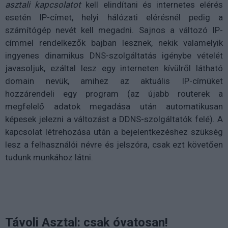
asztali kapcsolatot
kell elindítani és internetes elérés
esetén IP-címet, helyi hálózati elérésnél pedig a
számítógép nevét kell megadni. Sajnos a változó IP-
címmel rendelkezők bajban lesznek, nekik valamelyik
ingyenes dinamikus DNS-szolgáltatás igénybe vételét
javasoljuk, ezáltal lesz egy interneten kívülről látható
domain nevük, amihez az aktuális IP-címüket
hozzárendeli egy program (az újabb routerek a
megfelelő adatok megadása után automatikusan
képesek jelezni a változást a DDNS-szolgáltatók felé). A
kapcsolat létrehozása után a bejelentkezéshez szükség
lesz a felhasználói névre és jelszóra, csak ezt követően
tudunk munkához látni.
Távoli Asztal: csak óvatosan!