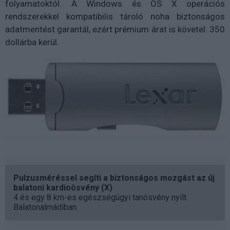
folyamatoktól. A Windows és OS X operációs
rendszerekkel kompatibilis tároló noha biztonságos
adatmentést garantál, ezért prémium árat is követel: 350
dollárba kerül.
Pulzusméréssel segíti a biztonságos mozgást az új
balatoni kardioösvény (X)
4 és egy 8 km-es egészségügyi tanösvény nyílt
Balatonalmádiban.