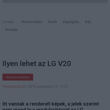
Címkék:
#informatika
#tech
#újságírás
#díj
#média
Ilyen lehet az LG V20
Kedvencekhez
Harangi László
|
2016 augusztus 10. 10:03
Itt vannak a renderelt képek, a jelek szerint
nem mond le a modularitásról az LG.