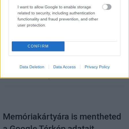
I want to allow Google to enable storage
related to security, including authentication
functionality and fraud prevention, and other
Pulzusméréssel segíti a biztonságos mozgást az új
user protection.
balatoni kardioösvény (X)
4 és egy 8 km-es egészségügyi tanösvény nyílt
Balatonalmádiban.
CONFIRM
Data Deletion
Data Access
Privacy Policy
Címkék:
#samsung
#samsung pay
#biztonság
#hack
#hacker
#pénz
#mobilfizetés
#okostelefon
Memóriakártyára is mentheted
a Google Térkép adatait