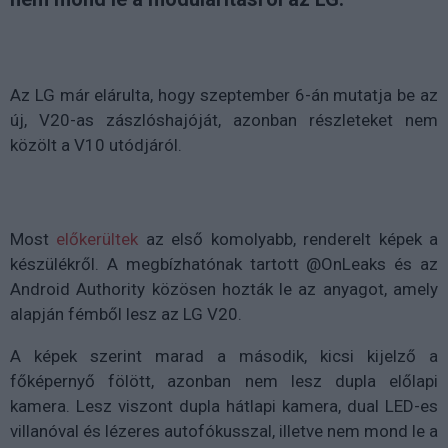
Az LG már elárulta, hogy szeptember 6-án mutatja be az
új, V20-as zászlóshajóját, azonban részleteket nem
közölt a V10 utódjáról.
Most
előkerültek
az első komolyabb, renderelt képek a
készülékről. A megbízhatónak tartott @OnLeaks és az
Android Authority közösen hozták le az anyagot, amely
alapján fémből lesz az LG V20.
A képek szerint marad a második, kicsi kijelző a
főképernyő fölött, azonban nem lesz dupla előlapi
kamera. Lesz viszont dupla hátlapi kamera, dual LED-es
villanóval és lézeres autofókusszal, illetve nem mond le a