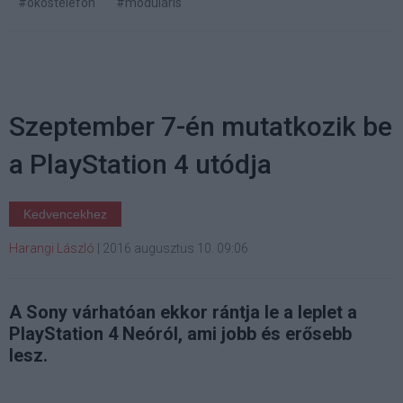
#okostelefon
#moduláris
Szeptember 7-én mutatkozik be
a PlayStation 4 utódja
Kedvencekhez
Harangi László
|
2016 augusztus 10. 09:06
A Sony várhatóan ekkor rántja le a leplet a
PlayStation 4 Neóról, ami jobb és erősebb
lesz.