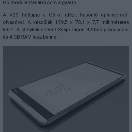
G5 modularitásáról sem a gyártó.
A V20 hátlapja a G5-öt idézi, hasonló ujjlenyomat-
olvasóval. A készülék 159,5 x 78,1 x 7,7 milliméteres
lehet. A pletykák szerint Snapdragon 820-as processzor
és 4 GB RAM lesz benne.