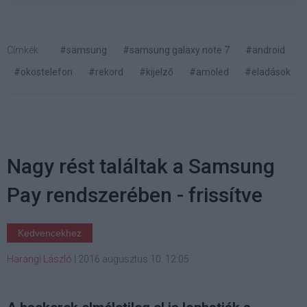
Címkék:
#samsung
#samsung galaxy note 7
#android
#okostelefon
#rekord
#kijelző
#amoled
#eladások
Nagy rést találtak a Samsung
Pay rendszerében - frissítve
Kedvencekhez
Harangi László
|
2016 augusztus 10. 12:05