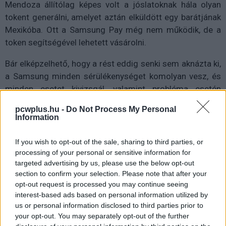
Mendoza állítólag képes volt a jóslatoknak hála olyan
tokent generálni, amelyet aztán elküldött egy barátjának
Mexikóba. Ott a Samsung Pay még nem működik, de a
token segítségével lehetett vásárolni.
Bár elképzelhető, hogy a rést eddig senki sem aknázta ki,
a Samsung minden sérülékenységet komolyan vesz, és
minden esetet kivizsgál, valamint probléma esetén
megold.
pcwplus.hu -
Do Not Process My Personal
Information
If you wish to opt-out of the sale, sharing to third parties, or
processing of your personal or sensitive information for
targeted advertising by us, please use the below opt-out
section to confirm your selection. Please note that after your
opt-out request is processed you may continue seeing
interest-based ads based on personal information utilized by
us or personal information disclosed to third parties prior to
your opt-out. You may separately opt-out of the further