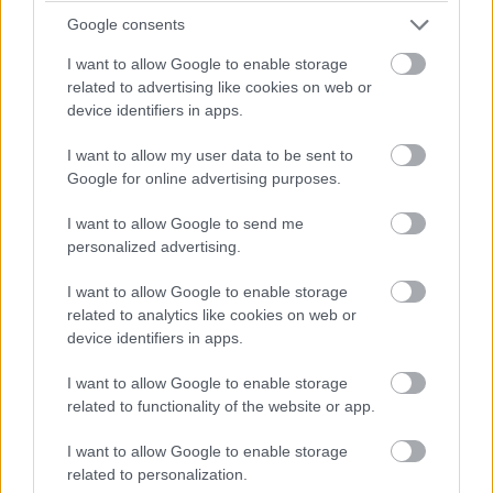
A titkosított és hitelesítő információval ellátott token
Google consents
több biztonsági szűrésen is keresztülmegy és egyszer,
I want to allow Google to enable storage
kizárólag az adott fizetési tranzakció végrehajtására
related to advertising like cookies on web or
használható.
device identifiers in apps.
A Samsung Pay-t úgy tervezték, hogy a kereskedők ne
láthassák, illetve ne tárolhassák a használt kártya adatait,
I want to allow my user data to be sent to
és a vásárlók minden egyes tranzakcióról értesítést
Google for online advertising purposes.
kapjanak. A Samsung Pay és partnerei a többszintű
I want to allow Google to send me
biztonsági megoldásoknak köszönhetően képesek a
personalized advertising.
biztonsági fenyegetések észlelésére.
A biztonság most és a jövőben is a legfontosabb a
I want to allow Google to enable storage
Samsung számára, a vállalat mindent megtesz a
related to analytics like cookies on web or
device identifiers in apps.
felhasználók adatainak védelme érdekében.
A Samsung Pay elindítása sikeres volt, és a vállalat
I want to allow Google to enable storage
büszke arra, hogy kizárólag a Samsung kínál olyan
related to functionality of the website or app.
mobilfizetési szolgáltatást, amely szinte bárhol
I want to allow Google to enable storage
használható, ahol bankkártyánkkal érintésmentesen vagy
related to personalization.
kézi lehúzással fizethetünk."