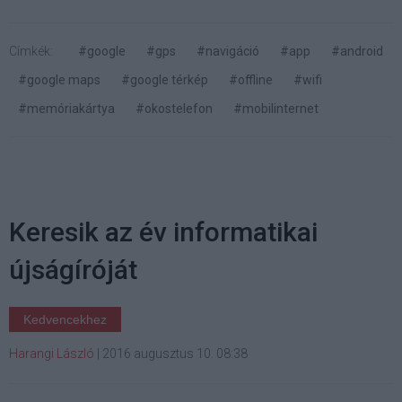
Címkék:
#google
#gps
#navigáció
#app
#android
#google maps
#google térkép
#offline
#wifi
#memóriakártya
#okostelefon
#mobilinternet
Keresik az év informatikai
újságíróját
Kedvencekhez
Harangi László
|
2016 augusztus 10. 08:38