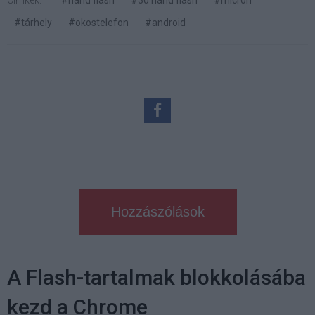
Címkék:
#nand flash
#3d nand flash
#micron
#tárhely
#okostelefon
#android
Hozzászólások
A Flash-tartalmak blokkolásába
kezd a Chrome