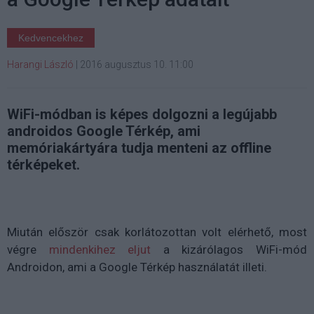
Kedvencekhez
Harangi László
|
2016 augusztus 10. 11:00
WiFi-módban is képes dolgozni a legújabb
androidos Google Térkép, ami
memóriakártyára tudja menteni az offline
térképeket.
Miután először csak korlátozottan volt elérhető, most
végre
mindenkihez eljut
a kizárólagos WiFi-mód
Androidon, ami a Google Térkép használatát illeti.