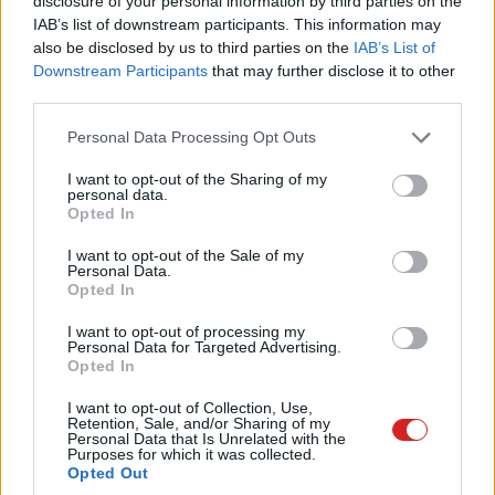
disclosure of your personal information by third parties on the
IAB’s list of downstream participants. This information may
also be disclosed by us to third parties on the
IAB’s List of
Downstream Participants
that may further disclose it to other
third parties.
A gyártó hangsúlyozta, hogy a Samsung Pay az egyik
Please note that this website/app uses one or more Google
legbiztonságosabb rendszer, ami a vásárlásokat a
Personal Data Processing Opt Outs
services and may gather and store information including but
Samsung Knox platform használatával titkosítja.
not limited to your visit or usage behaviour. You may click to
I want to opt-out of the Sharing of my
personal data.
grant or deny consent to Google and its third-party tags to
Frissítés: a Samsung hivatalosan is reagált a
Opted In
use your data for below specified purposes in below Google
jelentésekre.
consent section.
I want to opt-out of the Sale of my
Personal Data.
"Az elmúlt napokban valótlan állítások láttak napvilágot a
Opted In
Samsung Pay biztonságos használatával kapcsolatban.
I want to opt-out of processing my
Szeretnénk hangsúlyozni, hogy a Samsung Pay
Personal Data for Targeted Advertising.
Opted In
szolgáltatás magas szintű biztonsági technológiát
használ és jelenleg ez a legszélesebb körben elfogadott
I want to opt-out of Collection, Use,
Retention, Sale, and/or Sharing of my
mobilfizetési megoldás.
Personal Data that Is Unrelated with the
A Samsung Pay minden egyes tranzakció során a
Purposes for which it was collected.
Opted Out
bankkártya számát helyettesítő digitális tokent használ.