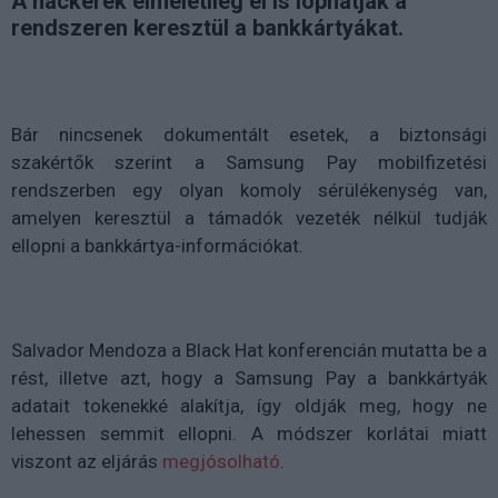
A hackerek elméletileg el is lophatják a
rendszeren keresztül a bankkártyákat.
Bár nincsenek dokumentált esetek, a biztonsági
szakértők szerint a Samsung Pay mobilfizetési
rendszerben egy olyan komoly sérülékenység van,
amelyen keresztül a támadók vezeték nélkül tudják
ellopni a bankkártya-információkat.
Salvador Mendoza a Black Hat konferencián mutatta be a
rést, illetve azt, hogy a Samsung Pay a bankkártyák
adatait tokenekké alakítja, így oldják meg, hogy ne
lehessen semmit ellopni. A módszer korlátai miatt
viszont az eljárás
megjósolható
.