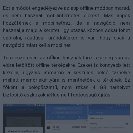
Ezt a módot engedélyezve az app offline módban marad,
és nem használ mobilinternetes elérést. Más appok
hozzáférnek a mobilnethez, de a navigáció nem
használja majd a keretet. Így utazás közben sokat lehet
spórolni, ráadásul kiránduláskor is van, hogy csak a
navigáció miatt kell a mobilnet.
Természetesen az offline használathoz szükség van az
előre letöltött offline térképekre. Ezeket is könnyebb lett
kezelni, ugyanis immáron a készülék belső tárhelye
mellett memóriakártyára is menthetőek a térképek. Ez
főként a belépőszintű, nem ritkán 4 GB tárhelyet
biztosító eszközöknél kiemelt fontosságú újítás.