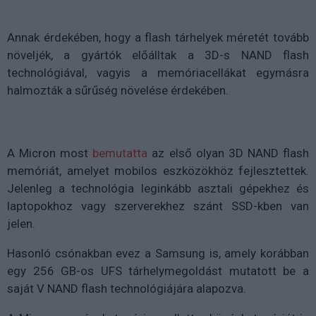
Annak érdekében, hogy a flash tárhelyek méretét tovább
növeljék, a gyártók előálltak a 3D-s NAND flash
technológiával, vagyis a memóriacellákat egymásra
halmozták a sűrűség növelése érdekében.
A Micron most
bemutatta
az első olyan 3D NAND flash
memóriát, amelyet mobilos eszközökhöz fejlesztettek.
Jelenleg a technológia leginkább asztali gépekhez és
laptopokhoz vagy szerverekhez szánt SSD-kben van
jelen.
Hasonló csónakban evez a Samsung is, amely korábban
egy 256 GB-os UFS tárhelymegoldást mutatott be a
saját V NAND flash technológiájára alapozva.