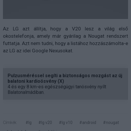
Az LG azt állítja, hogy a V20 lesz a világ első
okostelefonja, amely már gyárilag a Nougat rendszert
futtatja. Azt nem tudni, hogy a listához hozzászámolta-e
az LG az idei Google Nexusokat.
Pulzusméréssel segíti a biztonságos mozgást az új
balatoni kardioösvény (X)
4 és egy 8 km-es egészségügyi tanösvény nyílt
Balatonalmádiban.
Címkék:
#lg
#lg v20
#lg v10
#android
#nougat