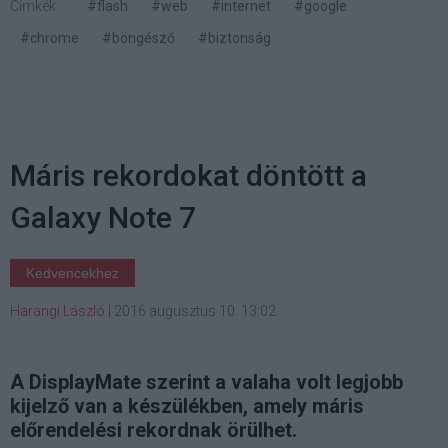
Címkék:
#flash
#web
#internet
#google
#chrome
#böngésző
#biztonság
Máris rekordokat döntött a
Galaxy Note 7
Kedvencekhez
Harangi László
|
2016 augusztus 10. 13:02
A DisplayMate szerint a valaha volt legjobb
kijelző van a készülékben, amely máris
előrendelési rekordnak örülhet.