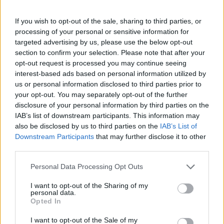
FBI kontra a Huawei a Las Vegas-i
gyorsétteremben? Ez tényleg
If you wish to opt-out of the sale, sharing to third parties, or
megtörtént!
processing of your personal or sensitive information for
targeted advertising by us, please use the below opt-out
PCW.lite
| 2019.02.05 14:00
section to confirm your selection. Please note that after your
Okoskijelzőt vinne a konyhába a
opt-out request is processed you may continue seeing
KitchenAid
interest-based ads based on personal information utilized by
us or personal information disclosed to third parties prior to
PCW.lite
| 2019.01.08 08:30
your opt-out. You may separately opt-out of the further
disclosure of your personal information by third parties on the
Nagyobb kólával adhatom? -
IAB’s list of downstream participants. This information may
kérdezhetné a magyar Samsung
also be disclosed by us to third parties on the
IAB’s List of
szerviz
Downstream Participants
that may further disclose it to other
PCW.lite
| 2017.08.18 08:00
third parties.
Hamarosan mobilon rendelheted
Please note that this website/app uses one or more Google
Personal Data Processing Opt Outs
a sült krumplit a McDonald’s-ban
services and may gather and store information including but
Életmód
| 2016.11.05 14:00
not limited to your visit or usage behaviour. You may click to
I want to opt-out of the Sharing of my
personal data.
grant or deny consent to Google and its third-party tags to
Opted In
Jönnek a 3D-nyomtatott ételek
use your data for below specified purposes in below Google
Életmód
| 2016.07.11 15:30
consent section.
I want to opt-out of the Sale of my