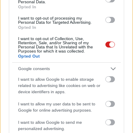
Personal Data.
Opted In
Tönkretettek két kínai éttermet a
I want to opt-out of processing my
robot pincérek
Personal Data for Targeted Advertising.
Opted In
Életmód
| 2016.04.11 16:00
I want to opt-out of Collection, Use,
Megvan, hogy hová viheted a
Retention, Sale, and/or Sharing of my
kajapornód
Personal Data that Is Unrelated with the
Purposes for which it was collected.
Szoftver
| 2015.08.24 11:02
Opted Out
Tönkreteszi az éttermeket a
Google consents
Google Glass
I want to allow Google to enable storage
Közélet
| 2014.05.26 07:00
related to advertising like cookies on web or
device identifiers in apps.
I want to allow my user data to be sent to
Google for online advertising purposes.
I want to allow Google to send me
personalized advertising.