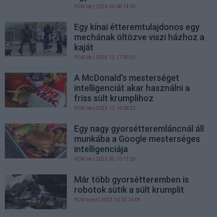
PCW.lite
| 2026.06.08 14:05
Egy kínai étteremtulajdonos egy
mechának öltözve viszi házhoz a
kaját
PCW.lite
| 2025.12.17 09:33
A McDonald's mesterséget
intelligenciát akar használni a
friss sült krumplihoz
PCW.lite
| 2023.12.10 08:22
Egy nagy gyorsétteremláncnál áll
munkába a Google mesterséges
intelligenciája
PCW.lite
| 2023.05.10 17:28
Már több gyorsétteremben is
robotok sütik a sült krumplit
PCW.trend
| 2022.10.07 14:09