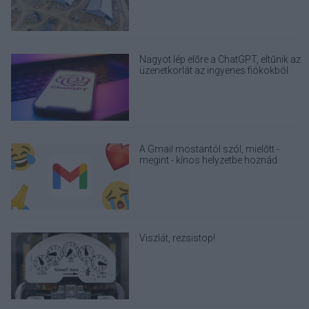
építhessen a helyére
Nagyot lép előre a ChatGPT, eltűnik az
üzenetkorlát az ingyenes fiókokból
A Gmail mostantól szól, mielőtt -
megint - kínos helyzetbe hoznád
magad
Viszlát, rezsistop!