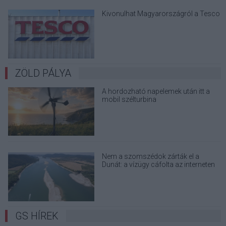
Kivonulhat Magyarországról a Tesco
ZÖLD PÁLYA
A hordozható napelemek után itt a
mobil szélturbina
Nem a szomszédok zárták el a
Dunát: a vízügy cáfolta az interneten
terjedő álhíreket
GS HÍREK