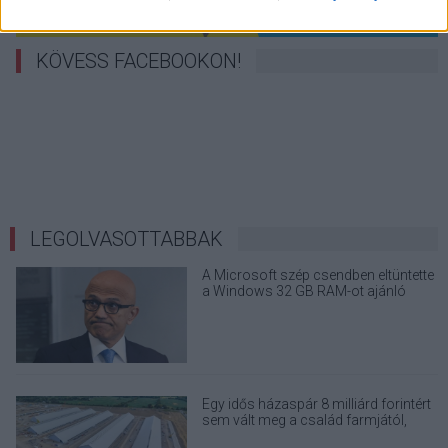
KÖVESS FACEBOOKON!
LEGOLVASOTTABBAK
A Microsoft szép csendben eltüntette
a Windows 32 GB RAM-ot ajánló
útmutatóját
Egy idős házaspár 8 milliárd forintért
sem vált meg a család farmjától,
hogy egy AI cég adatközpontot