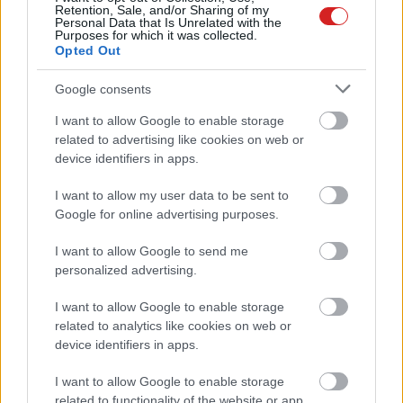
PCW.pro
| 2019.09.26 14:00
Retention, Sale, and/or Sharing of my
Personal Data that Is Unrelated with the
Purposes for which it was collected.
A GeForce GTX 1650 Ti előtt
Opted Out
érkezhet a Radeon RX 5500 és RX
5600
Google consents
PCW.pro
| 2019.09.24 16:00
I want to allow Google to enable storage
Elképesztő méretekkel bír a
related to advertising like cookies on web or
Xiaomi Mi Max 3
device identifiers in apps.
PCW.lite
| 2018.07.21 13:00
I want to allow my user data to be sent to
Google for online advertising purposes.
Gigantikus akkumulátor kerül a
Xiaomi Mi Max 3-ba
I want to allow Google to send me
PCW.lite
| 2018.07.09 09:30
personalized advertising.
Mobilinternetet kapott a
I want to allow Google to enable storage
guantánamói támaszpont
related to analytics like cookies on web or
Mobil
| 2016.11.12 14:00
device identifiers in apps.
Bemutatkozott a legerősebb
I want to allow Google to enable storage
mobil NVIDIA Quadro
related to functionality of the website or app.