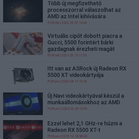
Több új megfizethető
processzorral válaszolhat az
AMD az Intel kihívására
PCW.lite
| 2022.03.07 16:04
Virtuális cipőt dobott piacra a
Gucci, 5500 forintért bárki
gazdagnak érezheti magát
PCW.lite
| 2021.03.19 17:35
Itt van az ASRock új Radeon RX
5500 XT videokártyája
PCW.pro
| 2020.04.17 15:35
Új Navi videokártyával készül a
munkaállomásokhoz az AMD
PCW.pro
| 2020.02.05 13:29
Ezzel lehet 2,1 GHz-re húzni a
Radeon RX 5500 XT-t
PCW.pro
| 2019.12.18 08:00