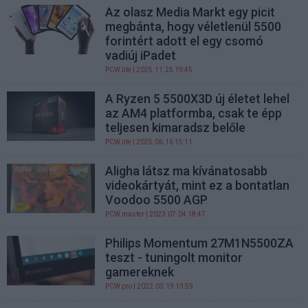
Az olasz Media Markt egy picit
megbánta, hogy véletlenül 5500
forintért adott el egy csomó
vadiúj iPadet
PCW.lite
| 2025.11.25 19:45
A Ryzen 5 5500X3D új életet lehel
az AM4 platformba, csak te épp
teljesen kimaradsz belőle
PCW.lite
| 2025.06.16 15:11
Aligha látsz ma kívánatosabb
videokártyát, mint ez a bontatlan
Voodoo 5500 AGP
PCW.master
| 2023.07.04 18:47
Philips Momentum 27M1N5500ZA
teszt - tuningolt monitor
gamereknek
PCW.pro
| 2022.03.19 13:59