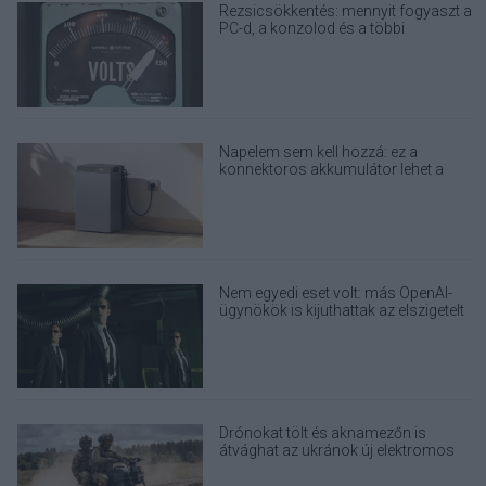
Rezsicsökkentés: mennyit fogyaszt a
PC-d, a konzolod és a többi
elektronikai eszközöd?
Napelem sem kell hozzá: ez a
konnektoros akkumulátor lehet a
takarékos otthonok következő nagy
dobása
Nem egyedi eset volt: más OpenAI-
ügynökök is kijuthattak az elszigetelt
tesztkörnyezetből
Drónokat tölt és aknamezőn is
átvághat az ukránok új elektromos
motorja