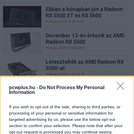
Ebben a hónapban jön a Radeon
RX 5500 XT és RX 5600
PCW.pro
| 2019.12.03 13:01
December 12-én érkezik az AMD
Radeon RX 5500
PCW.pro
| 2019.12.02 10:00
Letesztelték az AMD Radeon RX
5500-at
PCW.pro
| 2019.11.22 13:19
pcwplus.hu -
Do Not Process My Personal
Több Radeon RX 5500-at is tervez
Information
a Gigabyte
PCW.pro
| 2019.11.05 11:31
If you wish to opt-out of the sale, sharing to third parties, or
processing of your personal or sensitive information for
Menetrend szerint érkezett a
targeted advertising by us, please use the below opt-out
GeForce GTX 1660 Super és a
section to confirm your selection. Please note that after your
GTX 1650 Super
opt-out request is processed you may continue seeing
PCW.pro
| 2019.10.30 12:30