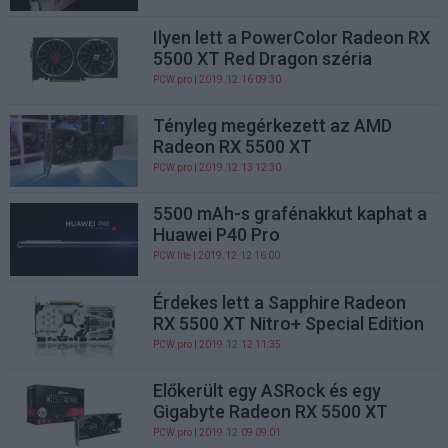
Ilyen lett a PowerColor Radeon RX
5500 XT Red Dragon széria
PCW.pro
| 2019.12.16 09:30
Tényleg megérkezett az AMD
Radeon RX 5500 XT
PCW.pro
| 2019.12.13 12:30
5500 mAh-s grafénakkut kaphat a
Huawei P40 Pro
PCW.lite
| 2019.12.12 16:00
Érdekes lett a Sapphire Radeon
RX 5500 XT Nitro+ Special Edition
PCW.pro
| 2019.12.12 11:35
Előkerült egy ASRock és egy
Gigabyte Radeon RX 5500 XT
PCW.pro
| 2019.12.09 09:01