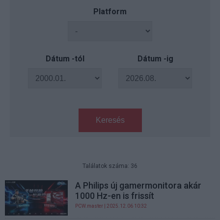
Platform
Dátum -tól
Dátum -ig
Keresés
Találatok száma: 36
A Philips új gamermonitora akár
1000 Hz-en is frissít
PCW.master
| 2025.12.06 10:32