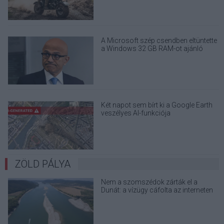
A Microsoft szép csendben eltüntette
a Windows 32 GB RAM-ot ajánló
útmutatóját
Két napot sem bírt ki a Google Earth
veszélyes AI-funkciója
ZÖLD PÁLYA
Nem a szomszédok zárták el a
Dunát: a vízügy cáfolta az interneten
terjedő álhíreket