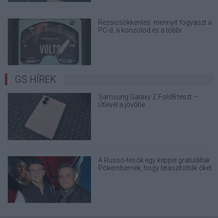
Rezsicsökkentés: mennyit fogyaszt a
PC-d, a konzolod és a többi
elektronikai eszközöd?
GS HÍREK
Samsung Galaxy Z Fold8 teszt –
Útlevél a jövőbe
A Russo-tesók egy képpel gratuláltak
Pókembernek, hogy letaszították őket
a trónról