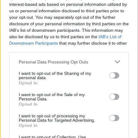
interest-based ads based on personal information utilized by
us or personal information disclosed to third parties prior to
Így nézhet ki az XFX Radeon RX
your opt-out. You may separately opt-out of the further
5500 THICC II
disclosure of your personal information by third parties on the
PCW.pro
| 2019.10.18 09:02
IAB’s list of downstream participants. This information may
also be disclosed by us to third parties on the
IAB’s List of
7 nm-es technológiával érkezik az
Downstream Participants
that may further disclose it to other
MSI Alpha 15 gamerlaptopja
third parties.
PCW.pro
| 2019.10.10 09:03
Please note that this website/app uses one or more Google
Personal Data Processing Opt Outs
Megjött a Radeon RX 5500, és
services and may gather and store information including but
odacsapna a GeForce GTX 1650-
not limited to your visit or usage behaviour. You may click to
I want to opt-out of the Sharing of my
personal data.
nek
grant or deny consent to Google and its third-party tags to
Opted In
use your data for below specified purposes in below Google
PCW.pro
| 2019.10.08 11:00
consent section.
I want to opt-out of the Sale of my
Október 7-én debütál a Radeon
Personal Data.
Opted In
RX 5500
PCW.pro
| 2019.10.02 11:38
I want to opt-out of processing my
Personal Data for Targeted Advertising.
Opted In
Ennyire gyors az AMD Radeon RX
5500
I want to opt-out of Collection, Use,