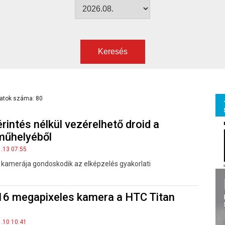
Keresés
latok száma: 80
rintés nélkül vezérelhető droid a
műhelyéből
1.13 07:55
i kamerája gondoskodik az elképzelés gyakorlati
16 megapixeles kamera a HTC Titan
1.10 10:41