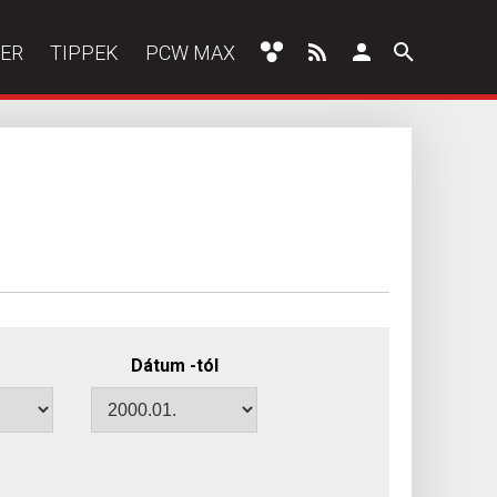
ER
TIPPEK
PCW MAX
Dátum -tól