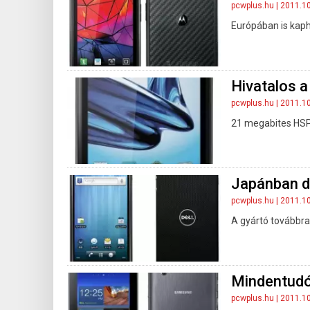
pcwplus.hu
| 2011.1
Európában is kaph
Hivatalos a
pcwplus.hu
| 2011.1
21 megabites HSP
Japánban d
pcwplus.hu
| 2011.1
A gyártó továbbra 
Mindentudó 
pcwplus.hu
| 2011.1