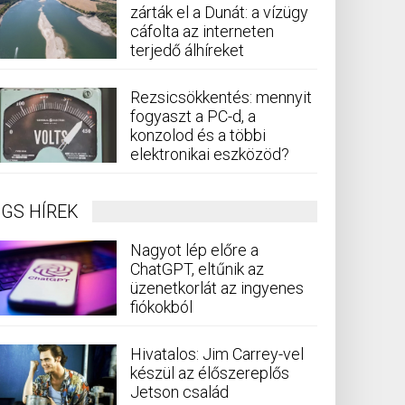
zárták el a Dunát: a vízügy
cáfolta az interneten
terjedő álhíreket
Rezsicsökkentés: mennyit
fogyaszt a PC-d, a
konzolod és a többi
elektronikai eszközöd?
GS HÍREK
Nagyot lép előre a
ChatGPT, eltűnik az
üzenetkorlát az ingyenes
fiókokból
Hivatalos: Jim Carrey-vel
készül az élőszereplős
Jetson család