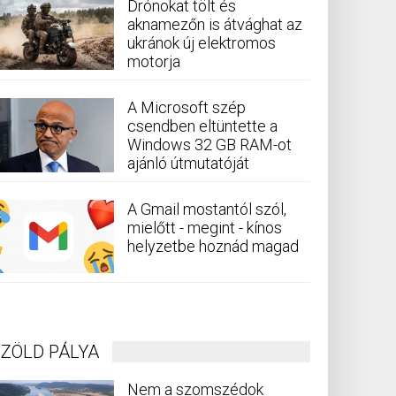
Drónokat tölt és
aknamezőn is átvághat az
ukránok új elektromos
motorja
A Microsoft szép
csendben eltüntette a
Windows 32 GB RAM-ot
ajánló útmutatóját
A Gmail mostantól szól,
mielőtt - megint - kínos
helyzetbe hoznád magad
ZÖLD PÁLYA
Nem a szomszédok