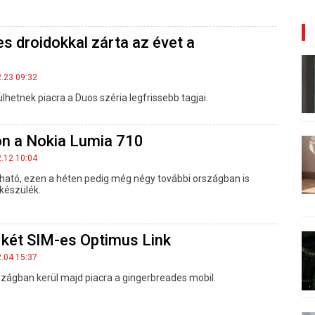
s droidokkal zárta az évet a
2.23 09:32
hetnek piacra a Duos széria legfrissebb tagjai.
on a Nokia Lumia 710
2.12 10:04
ató, ezen a héten pedig még négy további országban is
 készülék.
 két SIM-es Optimus Link
2.04 15:37
zágban kerül majd piacra a gingerbreades mobil.