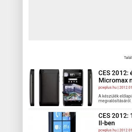
Talá
CES 2012: é
Micromax 
pcwplus.hu
| 2012.0
A készülék előlap
megvalósításáról.
CES 2012: 
II-ben
pcwplus.hu
| 2012.0