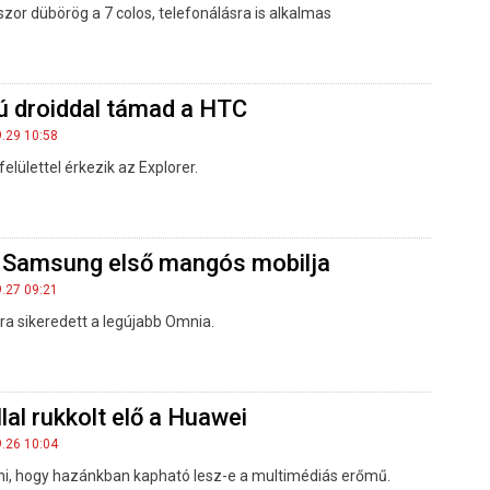
or dübörög a 7 colos, telefonálásra is alkalmas
ú droiddal támad a HTC
9.29 10:58
elülettel érkezik az Explorer.
a Samsung első mangós mobilja
9.27 09:21
ra sikeredett a legújabb Omnia.
al rukkolt elő a Huawei
9.26 10:04
ni, hogy hazánkban kapható lesz-e a multimédiás erőmű.