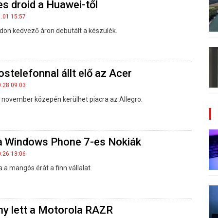
s droid a Huawei-től
1.01 15:57
n kedvező áron debütált a készülék.
telefonnal állt elő az Acer
0.28 09:03
november közepén kerülhet piacra az Allegro.
a Windows Phone 7-es Nokiák
0.26 13:06
a a mangós érát a finn vállalat.
y lett a Motorola RAZR