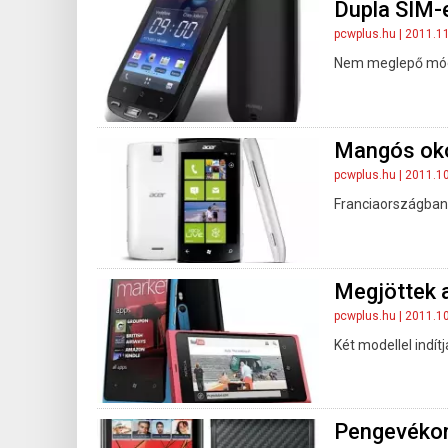
Dupla SIM-e
pcwplus.hu
| 2011.1
Nem meglepő módo
Mangós okos
pcwplus.hu
| 2011.1
Franciaországban 
Megjöttek 
pcwplus.hu
| 2011.1
Két modellel indítj
Pengevékon