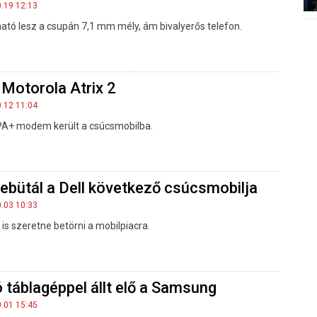
0.19 12:13
ató lesz a csupán 7,1 mm mély, ám bivalyerős telefon.
 Motorola Atrix 2
0.12 11:04
A+ modem került a csúcsmobilba.
ebütál a Dell következő csúcsmobilja
0.03 10:33
is szeretne betörni a mobilpiacra.
táblagéppel állt elő a Samsung
0.01 15:45