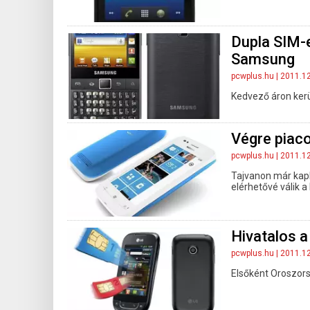
Dupla SIM-e
Samsung
pcwplus.hu
| 2011.1
Kedvező áron kerül
Végre piac
pcwplus.hu
| 2011.1
Tajvanon már kaph
elérhetővé válik a
Hivatalos a
pcwplus.hu
| 2011.1
Elsőként Oroszors