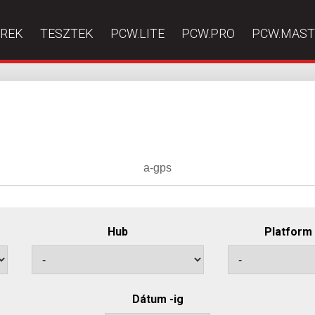
ÍREK
TESZTEK
PCW.LITE
PCW.PRO
PCW.MAST
Hub
Platform
Dátum -ig