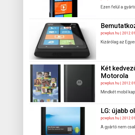
Ezen felül a gyár
Bemutatkoz
pcwplus.hu
| 2012.0
Kizárólag az Egye
Két kedvező
Motorola
pcwplus.hu
| 2012.0
Mindkét mobil ka
LG: újabb o
pcwplus.hu
| 2012.0
A gyártó nem csak