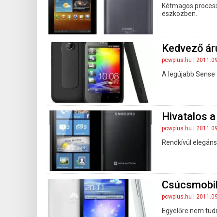
Kétmagos processz
eszközben.
Kedvező ár
pcwplus.hu
| 2011.0
A legújabb Sense f
Hivatalos 
pcwplus.hu
| 2011.0
Rendkívül elegáns
Csúcsmobill
pcwplus.hu
| 2011.0
Egyelőre nem tud