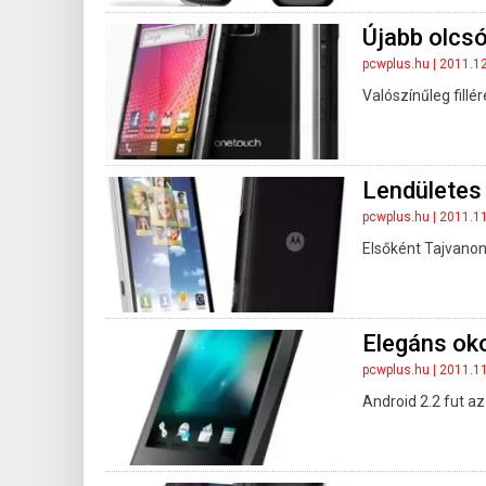
Újabb olcsó 
pcwplus.hu
| 2011.1
Valószínűleg fillé
Lendületes 
pcwplus.hu
| 2011.1
Elsőként Tajvanon 
Elegáns oko
pcwplus.hu
| 2011.1
Android 2.2 fut az