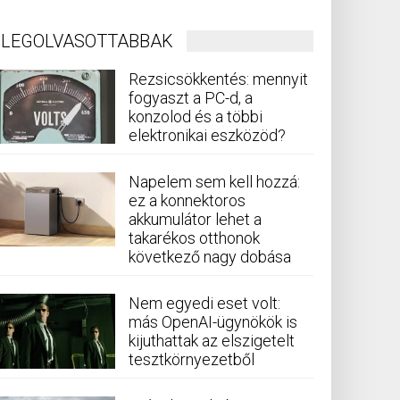
LEGOLVASOTTABBAK
Rezsicsökkentés: mennyit
fogyaszt a PC-d, a
konzolod és a többi
elektronikai eszközöd?
Napelem sem kell hozzá:
ez a konnektoros
akkumulátor lehet a
takarékos otthonok
következő nagy dobása
Nem egyedi eset volt:
más OpenAI-ügynökök is
kijuthattak az elszigetelt
tesztkörnyezetből