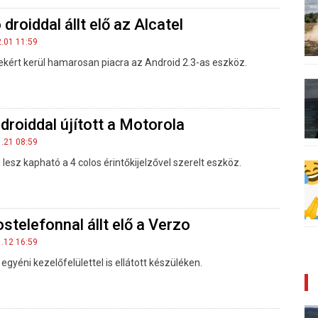
droiddal állt elő az Alcatel
2.01 11:59
rekért kerül hamarosan piacra az Android 2.3-as eszköz.
droiddal újított a Motorola
1.21 08:59
lesz kapható a 4 colos érintőkijelzővel szerelt eszköz.
stelefonnal állt elő a Verzo
1.12 16:59
 egyéni kezelőfelülettel is ellátott készüléken.