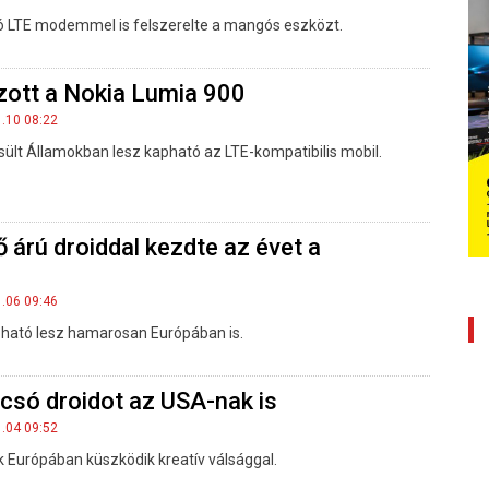
tó LTE modemmel is felszerelte a mangós eszközt.
ott a Nokia Lumia 900
1.10 08:22
sült Államokban lesz kapható az LTE-kompatibilis mobil.
 árú droiddal kezdte az évet a
1.06 09:46
pható lesz hamarosan Európában is.
lcsó droidot az USA-nak is
1.04 09:52
 Európában küszködik kreatív válsággal.