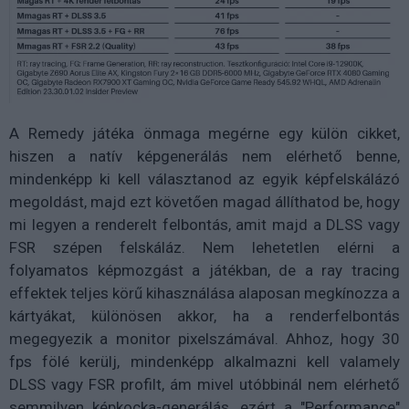
A Remedy játéka önmaga megérne egy külön cikket,
hiszen a natív képgenerálás nem elérhető benne,
mindenképp ki kell választanod az egyik képfelskálázó
megoldást, majd ezt követően magad állíthatod be, hogy
mi legyen a renderelt felbontás, amit majd a DLSS vagy
FSR szépen felskáláz. Nem lehetetlen elérni a
folyamatos képmozgást a játékban, de a ray tracing
effektek teljes körű kihasználása alaposan megkínozza a
kártyákat, különösen akkor, ha a renderfelbontás
megegyezik a monitor pixelszámával. Ahhoz, hogy 30
fps fölé kerülj, mindenképp alkalmazni kell valamely
DLSS vagy FSR profilt, ám mivel utóbbinál nem elérhető
semmilyen képkocka-generálás, ezért a "Performance"