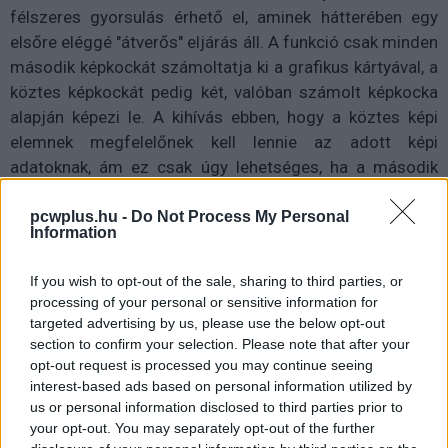
félszeres gyorsulás érhető el, aminek hátterében egy
elsőre eléggé "átverős" eljárás áll. A funkció csak minden
második képkockát számoltatja ki a grafikus kártyával, a
köztes képkockát pedig két, valóban számolt képkocka
alapján képezi le. A kihívás ebben, hogy a köztes képi
elemnek megfelelőnek kell lennie az adott képi
adatoknak, ám ez csak úgy lehetséges, ha a második
képkockát visszatartja a rendszer a köztes generálása
érdekében. Az eredmény így várhatóan rendben lesz,
pcwplus.hu -
Do Not Process My Personal
Information
miközben a képgenerálás nem terheli sem a processzort,
sem pedig a grafikus lapka végrehajtóegységeit;
If you wish to opt-out of the sale, sharing to third parties, or
ellenben nagy késleltetéssel jár, hiszen a köztes
processing of your personal or sensitive information for
képkockára mindig várnia kell a rendszernek.
targeted advertising by us, please use the below opt-out
section to confirm your selection. Please note that after your
opt-out request is processed you may continue seeing
interest-based ads based on personal information utilized by
us or personal information disclosed to third parties prior to
your opt-out. You may separately opt-out of the further