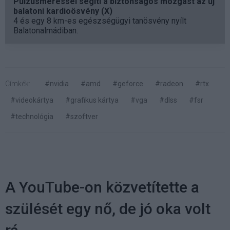
Pulzusméréssel segíti a biztonságos mozgást az új
balatoni kardioösvény (X)
4 és egy 8 km-es egészségügyi tanösvény nyílt
Balatonalmádiban.
Címkék:
#nvidia
#amd
#geforce
#radeon
#rtx
#videokártya
#grafikus kártya
#vga
#dlss
#fsr
#technológia
#szoftver
A YouTube-on közvetítette a
szülését egy nő, de jó oka volt