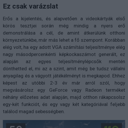
Ez csak varázslat
Erős a kijelentés, és alapvetően a videokártyák első
körös tesztjei során még mindig a nyers erő
demonstrálása a cél, de amint átkerülünk otthoni
környezetünkbe, már más lehet a fő szempont. Korábban
elég volt, ha egy adott VGA számítási teljesítménye elég
nagy másodpercenkénti képkockaszámot generált, ez
alapján az egyes teljesítménylépcsők mentén
dönthetted el, mi az a szint, amit még be tudsz vállalni
anyagilag és a vágyott játékélményt is megkapod. Ehhez
képest az utóbbi 2-3 év már arról szól, hogy
megvásárolsz egy GeForce vagy Radeon terméket
néhány előzetes adat alapján, majd otthon rákapcsolsz
egy-két funkciót, és egy vagy két kategóriával feljebb
találod magad sebességben.