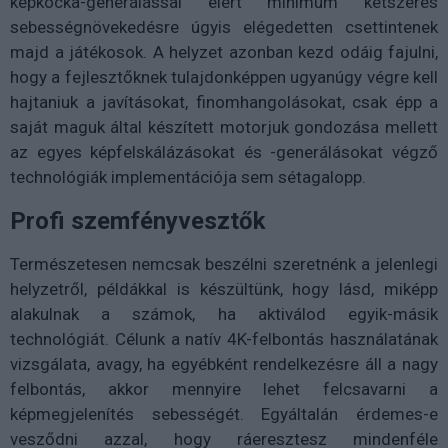
képkocka-generálással elért minimum kétszeres
sebességnövekedésre úgyis elégedetten csettintenek
majd a játékosok. A helyzet azonban kezd odáig fajulni,
hogy a fejlesztőknek tulajdonképpen ugyanúgy végre kell
hajtaniuk a javításokat, finomhangolásokat, csak épp a
saját maguk által készített motorjuk gondozása mellett
az egyes képfelskálázásokat és -generálásokat végző
technológiák implementációja sem sétagalopp.
Profi szemfényvesztők
Természetesen nemcsak beszélni szeretnénk a jelenlegi
helyzetről, példákkal is készültünk, hogy lásd, miképp
alakulnak a számok, ha aktiválod egyik-másik
technológiát. Célunk a natív 4K-felbontás használatának
vizsgálata, avagy, ha egyébként rendelkezésre áll a nagy
felbontás, akkor mennyire lehet felcsavarni a
képmegjelenítés sebességét. Egyáltalán érdemes-e
vesződni azzal, hogy ráeresztesz mindenféle