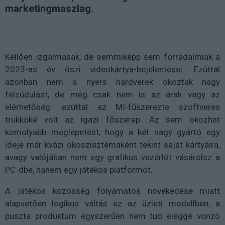
marketingmaszlag.
Kellően izgalmasak, de semmiképp sem forradalmiak a
2023-as év őszi videokártya-bejelentései. Ezúttal
azonban nem a nyers hardverek okoztak nagy
felzúdulást, de még csak nem is az árak vagy az
elérhetőség: ezúttal az MI-fűszerezte szoftveres
trükköké volt az igazi főszerep. Az sem okozhat
komolyabb meglepetést, hogy a két nagy gyártó egy
ideje már kvázi ökoszisztémaként tekint saját kártyáira,
avagy valójában nem egy grafikus vezérlőt vásárolsz a
PC-dbe, hanem egy játékos platformot.
A játékos közösség folyamatos növekedése miatt
alapvetően logikus váltás ez az üzleti modellben, a
puszta produktum egyszerűen nem tud eléggé vonzó