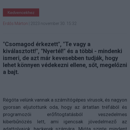
Kedvencekhez
Erdős Márton
|
2023 november 30. 15:32
"Csomagod érkezett", "Te vagy a
kiválasztott!", "Nyertél!" és a többi - mindenki
ismeri, de azt már kevesebben tudják, hogy
lehet könnyen védekezni ellene, sőt, megelőzni
a bajt.
Régóta velünk vannak a számítógépes vírusok, és nagyon
gyorsan eljutottunk oda, hogy az ártatlan tréfából és
programozói erőfitogtatásból veszedelmes
kiberbűnözés lett, ami igencsak jövedelmező az
adattolvajok, hackerek számára. Mióta szinte mindent