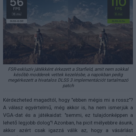
FSR-exkluzív játékként érkezett a Starfield, amit nem sokkal
később modderek vettek kezelésbe, a napokban pedig
megérkezett a hivatalos DLSS 3 implementációt tartalmazó
patch
Kérdezheted magadtól, hogy "ebben mégis mi a rossz"?
A válasz egyértelmű, még akkor is, ha nem ismerjük a
VGA-dat és a játékaidat: "semmi, ez tulajdonképpen a
lehető legjobb dolog"! Azonban, ha picit mélyebbre ásunk,
akkor azért csak igazzá válik az, hogy a vásárlást