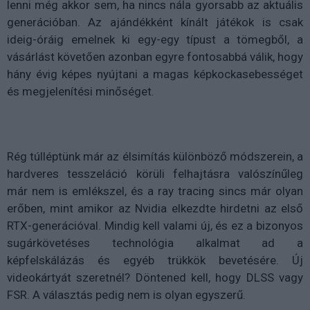
lenni még akkor sem, ha nincs nála gyorsabb az aktuális
generációban. Az ajándékként kínált játékok is csak
ideig-óráig emelnek ki egy-egy típust a tömegből, a
vásárlást követően azonban egyre fontosabbá válik, hogy
hány évig képes nyújtani a magas képkockasebességet
és megjelenítési minőséget.
Rég túlléptünk már az élsimítás különböző módszerein, a
hardveres tesszeláció körüli felhajtásra valószínűleg
már nem is emlékszel, és a ray tracing sincs már olyan
erőben, mint amikor az Nvidia elkezdte hirdetni az első
RTX-generációval. Mindig kell valami új, és ez a bizonyos
sugárkövetéses technológia alkalmat ad a
képfelskálázás és egyéb trükkök bevetésére. Új
videokártyát szeretnél? Döntened kell, hogy DLSS vagy
FSR. A választás pedig nem is olyan egyszerű.