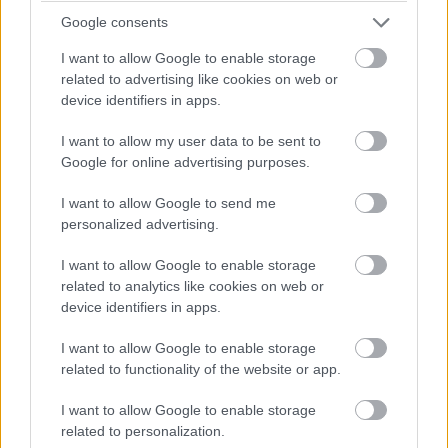
Google consents
I want to allow Google to enable storage
related to advertising like cookies on web or
device identifiers in apps.
I want to allow my user data to be sent to
Google for online advertising purposes.
I want to allow Google to send me
Globális beállításként érhető el az FSR 3 és a hozzá tartozó
personalized advertising.
FMF (Fluid Motion Frames) funkció, a HYPR-RX
engedélyezésével meghajtószinten élesedik a technológia, a
még tesztelés alatt álló driver azonban itt-ott furcsa
I want to allow Google to enable storage
eredményeket produkál
related to analytics like cookies on web or
device identifiers in apps.
Egy éves késéssel az AMD hasonszőrű megoldása a
I want to allow Google to enable storage
Radeon tulajdonosoknál is kiverheti az fps-plafont, ám a
related to functionality of the website or app.
tudás egyelőre szinte csak elméleti síkon nevezhető
késznek, mindössze két játék tartalmazza kódszinten az
I want to allow Google to enable storage
FSR 3-at és az ahhoz kötődő képkocka-generálást, és
related to personalization.