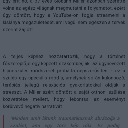
Egy brit nő, a 37 éves Siobahn Miller azonban szerette
volna az egész világnak megmutatni a folyamatot, ezért
úgy döntött, hogy a YouTube-on fogja streamelni a
kislánya megszületését, ami végül nem egészen a tervek
szerint zajlott.
A teljes képhez hozzátartozik, hogy a történet
főszereplője egy képzett szakember, aki az úgynevezett
hipnoszülés módszerét próbálta népszerűsíteni - ez a
szülés egy speciális módja, amelynek során különböző,
terápiás jellegű relaxációs gyakorlatokkal oldják a
stresszt. A Miller azért döntött a saját otthoni szülése
közvetítése mellett, hogy lebontsa az eseményt
körülvevő negatív narratívát.
"Minden amit látunk traumatikusnak ábrázolja a
szülést, ami egy torz kép róla. Ez pedig