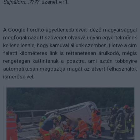
Sajnálom...????
" üzenet virít.
A Google Fordító ügyetlenebb éveit idéző magyarsággal
megfogalmazott szöveget olvasva ugyan egyértelműnek
kellene lennie, hogy kamuval állunk szemben, illetve a cím
feletti kilométeres link is rettenetesen árulkodó, mégis
rengetegen kattintanak a posztra, ami aztán többnyire
automatikusan megosztja magát az átvert felhasználók
ismerőseivel.