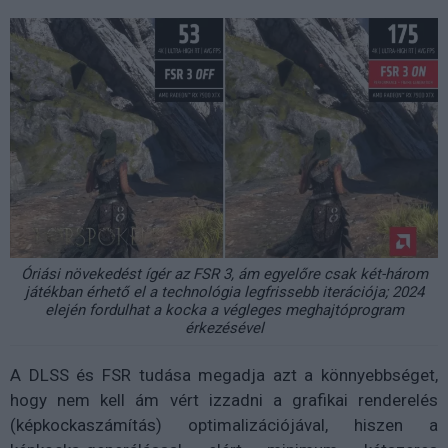
Óriási növekedést ígér az FSR 3, ám egyelőre csak két-három
játékban érhető el a technológia legfrissebb iterációja; 2024
elején fordulhat a kocka a végleges meghajtóprogram
érkezésével
A DLSS és FSR tudása megadja azt a könnyebbséget,
hogy nem kell ám vért izzadni a grafikai renderelés
(képkockaszámítás) optimalizációjával, hiszen a