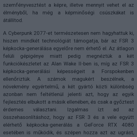
szemfényvesztést a képre, illetve mennyit vehet el az
élményből, ha még a képminőségi csúszkákat is
átállítod.
A Cyberpunk 2077-et természetesen nem hagyhattuk ki,
hiszen mindkét technológiát támogatja, bár az FSR 3
képkocka-generálása egyelőre nem érhető el. Az átlagon
felüli gépigénye miatt pedig megnéztük a két
funkciókészletet az Alan Wake II-ben is, míg az FSR 3
képkocka-generálási képességeit a Forspokenben
ellenőriztük. A számok magukért beszélnek, a
növekmény egyértelmű, a két gyártó közti különbség
azonban nem feltétlenül jelenti azt, hogy az egyik
fejlesztés elbukott a másik ellenében, és csak a győztest
érdemes választani. Izgalmas ízt ad az
összehasonlításhoz, hogy az FSR 3 és a vele együtt
elérhető képkocka-generálás a GeForce RTX 4080
esetében is működik, és szépen hozza azt az ugrást,