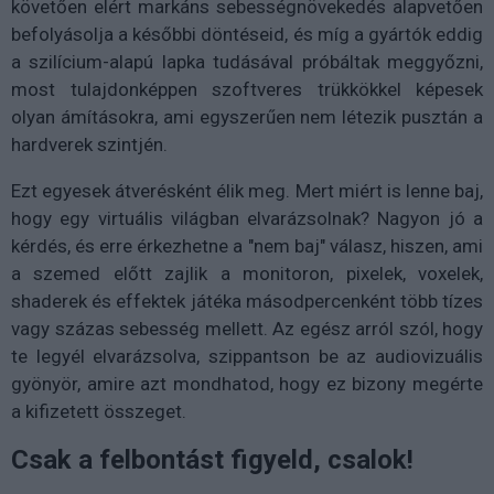
követően elért markáns sebességnövekedés alapvetően
befolyásolja a későbbi döntéseid, és míg a gyártók eddig
a szilícium-alapú lapka tudásával próbáltak meggyőzni,
most tulajdonképpen szoftveres trükkökkel képesek
olyan ámításokra, ami egyszerűen nem létezik pusztán a
hardverek szintjén.
Ezt egyesek átverésként élik meg. Mert miért is lenne baj,
hogy egy virtuális világban elvarázsolnak? Nagyon jó a
kérdés, és erre érkezhetne a "nem baj" válasz, hiszen, ami
a szemed előtt zajlik a monitoron, pixelek, voxelek,
shaderek és effektek játéka másodpercenként több tízes
vagy százas sebesség mellett. Az egész arról szól, hogy
te legyél elvarázsolva, szippantson be az audiovizuális
gyönyör, amire azt mondhatod, hogy ez bizony megérte
a kifizetett összeget.
Csak a felbontást figyeld, csalok!