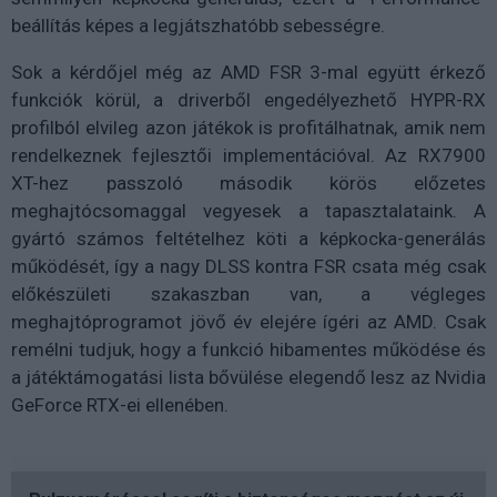
beállítás képes a legjátszhatóbb sebességre.
Sok a kérdőjel még az AMD FSR 3-mal együtt érkező
funkciók körül, a driverből engedélyezhető HYPR-RX
profilból elvileg azon játékok is profitálhatnak, amik nem
rendelkeznek fejlesztői implementációval. Az RX7900
XT-hez passzoló második körös előzetes
meghajtócsomaggal vegyesek a tapasztalataink. A
gyártó számos feltételhez köti a képkocka-generálás
működését, így a nagy DLSS kontra FSR csata még csak
előkészületi szakaszban van, a végleges
meghajtóprogramot jövő év elejére ígéri az AMD. Csak
remélni tudjuk, hogy a funkció hibamentes működése és
a játéktámogatási lista bővülése elegendő lesz az Nvidia
GeForce RTX-ei ellenében.