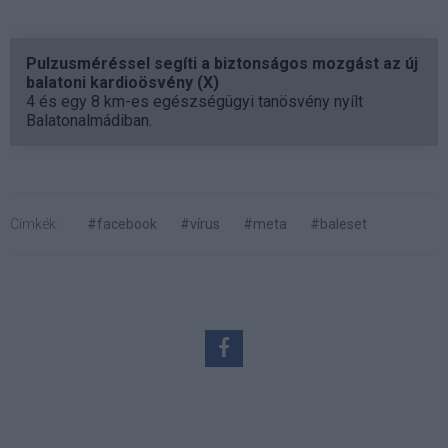
Pulzusméréssel segíti a biztonságos mozgást az új
balatoni kardioösvény (X)
4 és egy 8 km-es egészségügyi tanösvény nyílt
Balatonalmádiban.
Címkék:
#facebook
#vírus
#meta
#baleset