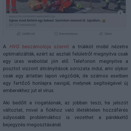
A
HVG
beszámolója szerint
a trükköt mobil nézetre
optimalizálták, ezért az asztali felületről megnyitva csak
egy üres weboldal jön elő. Telefonon megnyitva a
posztot viszont átirányítások sorozata indul, ami olykor
csak egy ártatlan lapon végződik, de számos esetben
egy fertőző honlapra navigál, melynek segítségével új
emberekhez jut el vírus.
Aki bedőlt a riogatásnak, az jobban teszi, ha jelszót
változtat, mivel a fiókhoz való illetéktelen hozzáférés
súlyosabb problémákhoz is vezethet a pánikkeltő
bejegyzés megosztásánál.