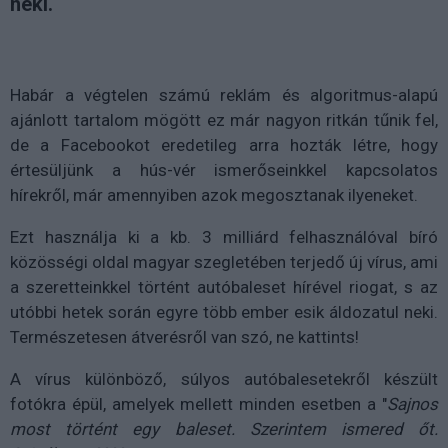
neki.
Habár a végtelen számú reklám és algoritmus-alapú
ajánlott tartalom mögött ez már nagyon ritkán tűnik fel,
de a Facebookot eredetileg arra hozták létre, hogy
értesüljünk a hús-vér ismerőseinkkel kapcsolatos
hírekről, már amennyiben azok megosztanak ilyeneket.
Ezt használja ki a kb. 3 milliárd felhasználóval bíró
közösségi oldal magyar szegletében terjedő új vírus, ami
a szeretteinkkel történt autóbaleset hírével riogat, s az
utóbbi hetek során egyre több ember esik áldozatul neki.
Természetesen átverésről van szó, ne kattints!
A vírus különböző, súlyos autóbalesetekről készült
fotókra épül, amelyek mellett minden esetben a "
Sajnos
most történt egy baleset. Szerintem ismered őt.