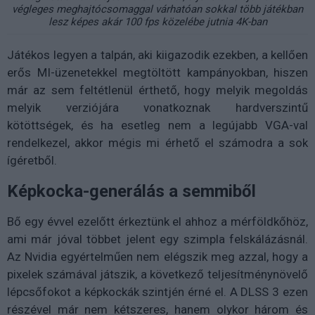
végleges meghajtócsomaggal várhatóan sokkal több játékban
lesz képes akár 100 fps közelébe jutnia 4K-ban
Játékos legyen a talpán, aki kiigazodik ezekben, a kellően
erős MI-üzenetekkel megtöltött kampányokban, hiszen
már az sem feltétlenül érthető, hogy melyik megoldás
melyik verziójára vonatkoznak hardverszintű
kötöttségek, és ha esetleg nem a legújabb VGA-val
rendelkezel, akkor mégis mi érhető el számodra a sok
ígéretből.
Képkocka-generálás a semmiből
Bő egy évvel ezelőtt érkeztünk el ahhoz a mérföldkőhöz,
ami már jóval többet jelent egy szimpla felskálázásnál.
Az Nvidia egyértelműen nem elégszik meg azzal, hogy a
pixelek számával játszik, a következő teljesítménynövelő
lépcsőfokot a képkockák szintjén érné el. A DLSS 3 ezen
részével már nem kétszeres, hanem olykor három és