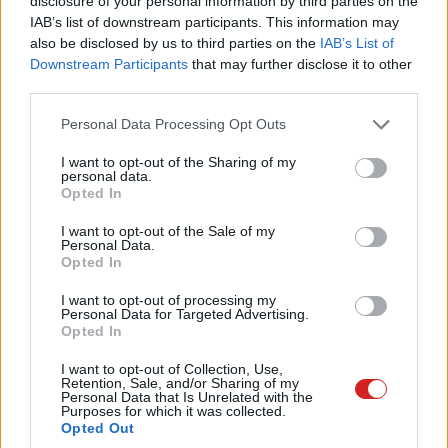
disclosure of your personal information by third parties on the
IAB’s list of downstream participants. This information may
Így néz ki papírra vetve a DLSS 3 képkockagenerálásra.
also be disclosed by us to third parties on the
IAB’s List of
Kiszámításra kerül az első képkocka, amely felskálázással éri
el a kért felbontást, majd legenerálásra kerül egy köztes teljes
Downstream Participants
that may further disclose it to other
képkocka az előző és a következő képadatok alapján. Ha
third parties.
megfelelő az implementáció, az egészből semmit sem fogsz
észre venni
Please note that this website/app uses one or more Google
Personal Data Processing Opt Outs
services and may gather and store information including but
Milliszekundumokról van szó, de amikor egy beviteli
not limited to your visit or usage behaviour. You may click to
I want to opt-out of the Sharing of my
personal data.
grant or deny consent to Google and its third-party tags to
parancs (játékirányítás, egérmutatóval célzás és reakció)
Opted In
use your data for below specified purposes in below Google
pontossága a kérdés, akkor nagyon nem mindegy, hogy
consent section.
I want to opt-out of the Sale of my
50-60 vagy 20 ms alatti értékből indulunk ki. Ezt a
Personal Data.
késleltetést csökkenti a Reflex technológia, mely
Opted In
alkalmazásával magabiztosabb a DLSS 3, bár még így is
I want to opt-out of processing my
esélyes lehet képhibák előfordulása; ennek elkerülésében
Personal Data for Targeted Advertising.
Opted In
nyilván erős az összhang az Nvidia és a játékfejlesztők
között.
I want to opt-out of Collection, Use,
Retention, Sale, and/or Sharing of my
Personal Data that Is Unrelated with the
Purposes for which it was collected.
Opted Out