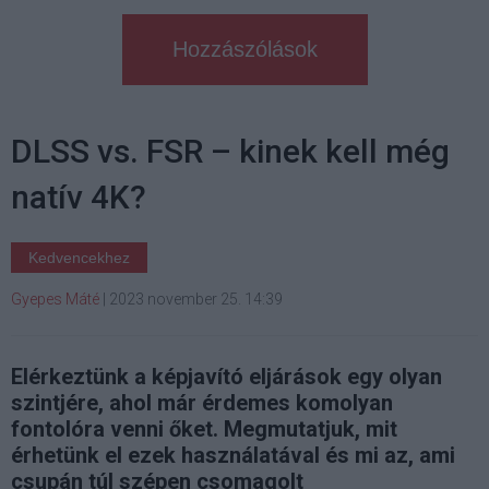
Hozzászólások
DLSS vs. FSR – kinek kell még
natív 4K?
Kedvencekhez
Gyepes Máté
|
2023 november 25. 14:39
Elérkeztünk a képjavító eljárások egy olyan
szintjére, ahol már érdemes komolyan
fontolóra venni őket. Megmutatjuk, mit
érhetünk el ezek használatával és mi az, ami
csupán túl szépen csomagolt