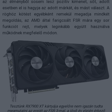
az élményből sosem lesz pozitív kimenet, sőt, adott
esetben el is hagyja az adott márkát, és mást választ. A
röghöz kötést egyébként remekül megadja mindkét
megoldás, az AMD által farigcsált FSR mára egy sor
funkciót rejt, melyek leginkább együtt használva
működnek megfelelő módon.
Tesztünk RX7900 XT kártyája egyelőre nem igazán tudta
megmutatni az erejét az FSR 3-mal, a jövő év elején érkező