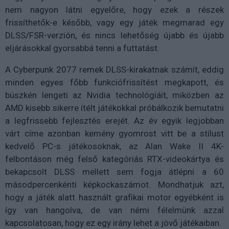
nem nagyon látni egyelőre, hogy ezek a részek
frissíthetők-e később, vagy egy játék megmarad egy
DLSS/FSR-verzión, és nincs lehetőség újabb és újabb
eljárásokkal gyorsabbá tenni a futtatást.
A Cyberpunk 2077 remek DLSS-kirakatnak számít, eddig
minden egyes főbb funkciófrissítést megkapott, és
büszkén lengeti az Nvidia technológiáit, miközben az
AMD kisebb sikerre ítélt játékokkal próbálkozik bemutatni
a legfrissebb fejlesztés erejét. Az év egyik legjobban
várt címe azonban kemény gyomrost vitt be a stílust
kedvelő PC-s játékosoknak, az Alan Wake II 4K-
felbontáson még felső kategóriás RTX-videokártya és
bekapcsolt DLSS mellett sem fogja átlépni a 60
másodpercenkénti képkockaszámot. Mondhatjuk azt,
hogy a játék alatt használt grafikai motor egyébként is
így van hangolva, de van némi félelmünk azzal
kapcsolatosan, hogy ez egy irány lehet a jövő játékaiban.