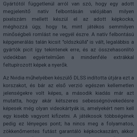
Gyártótól függetlenül arról van szó, hogy egy adott
megjelenítő natív felbontásán valójában milyen
pixelszám mellett készül el az adott képkocka,
méghozzá úgy, hogy te, mint játékos semmilyen
minőségbeli romlást ne vegyél észre. A natív felbontású
képgenerálás talán kicsit "oldszkúllá" is vált, legalábbis a
gyártók picit így tekintenek erre, és az összehasonlító
videókban egyértelműen a mindenféle extrákkal
feltupírozott képek a nyerők.
Az Nvidia műhelyében készülő DLSS indította útjára ezt a
korszakot, és bár az első verzió egészen kellemetlen
jelenségekre volt képes, a második kiadás már azt
mutatta, hogy akár kétszeres sebességnövekedésre
képesek még olyan videokártyák is, amelyekért nem kell
egy kisebb vagyont kifizetni. A játékosok többségének
pedig ez lényeges pont; ha nincs meg a folyamatos,
zökkenőmentes futást garantáló képkockaszám, akkor