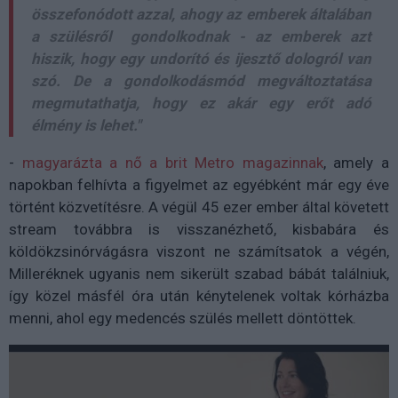
összefonódott azzal, ahogy az emberek általában
a szülésről gondolkodnak - az emberek azt
hiszik, hogy egy undorító és ijesztő dologról van
szó. De a gondolkodásmód megváltoztatása
megmutathatja, hogy ez akár egy erőt adó
élmény is lehet."
-
magyarázta a nő a brit Metro magazinnak
, amely a
napokban felhívta a figyelmet az egyébként már egy éve
történt közvetítésre. A végül 45 ezer ember által követett
stream továbbra is visszanézhető, kisbabára és
köldökzsinórvágásra viszont ne számítsatok a végén,
Milleréknek ugyanis nem sikerült szabad bábát találniuk,
így közel másfél óra után kénytelenek voltak kórházba
menni, ahol egy medencés szülés mellett döntöttek.