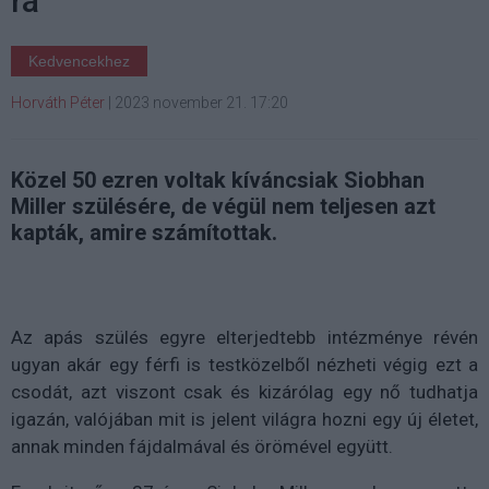
rá
Kedvencekhez
Horváth Péter
|
2023 november 21. 17:20
Közel 50 ezren voltak kíváncsiak Siobhan
Miller szülésére, de végül nem teljesen azt
kapták, amire számítottak.
Az apás szülés egyre elterjedtebb intézménye révén
ugyan akár egy férfi is testközelből nézheti végig ezt a
csodát, azt viszont csak és kizárólag egy nő tudhatja
igazán, valójában mit is jelent világra hozni egy új életet,
annak minden fájdalmával és örömével együtt.