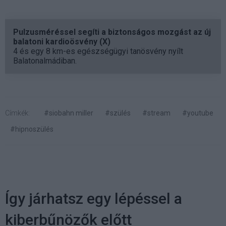
Pulzusméréssel segíti a biztonságos mozgást az új
balatoni kardioösvény (X)
4 és egy 8 km-es egészségügyi tanösvény nyílt
Balatonalmádiban.
Címkék:
#siobahn miller
#szülés
#stream
#youtube
#hipnoszülés
Így járhatsz egy lépéssel a
kiberbűnözők előtt