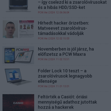
– így cselezd ki a zsarolóvírusokat
és a hibás HDD/SSD-ket
PCW.lite
| 2024.12.06 06:04
Hírhedt hacker őrizetben:
Matveevet zsarolóvírus-
támadásokkal vádolják
PCW.lite
| 2024.12.02 15:03
Novemberben is jól jársz, ha
előfizetsz a PCW Maxra
PCW.lite
| 2024.11.02 15:51
Folder Lock 10 teszt – a
zsarolóvírusok legnagyobb
ellensége
PCW.lite
| 2024.11.01 13:01
Feltörték a Casiót: óriási
mennyiségű adathoz jutottak
hozzá a hackerek