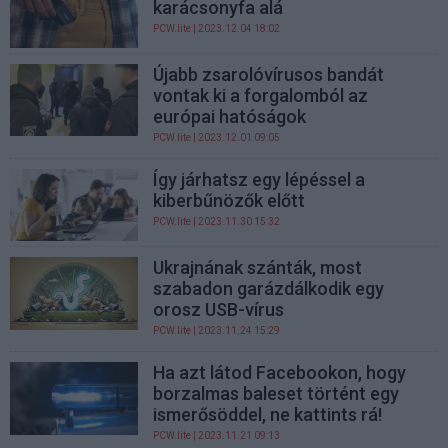
karácsonyfa alá
PCW.lite
| 2023.12.04 18:02
Újabb zsarolóvírusos bandát
vontak ki a forgalomból az
európai hatóságok
PCW.lite
| 2023.12.01 09:05
Így járhatsz egy lépéssel a
kiberbűnözők előtt
PCW.lite
| 2023.11.30 15:32
Ukrajnának szánták, most
szabadon garázdálkodik egy
orosz USB-vírus
PCW.lite
| 2023.11.24 15:29
Ha azt látod Facebookon, hogy
borzalmas baleset történt egy
ismerősöddel, ne kattints rá!
PCW.lite
| 2023.11.21 09:13