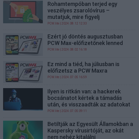
Rohamtempóban terjed egy
veszélyes zsarolóvírus –
mutatjuk, mire figyelj
PCW.lite
| 2024.08.12 12:33
Ezért jó döntés augusztusban
PCW Max-előfizetőnek lenned
PCW.lite
| 2024.08.02 16:18
Ez mind a tiéd, ha júliusban is
előfizetsz a PCW Maxra
PCW.lite
| 2024.07.05 16:59
Ilyen is ritkán van: a hackerek
bocsánatot kértek a támadás
után, és visszaadták az adatokat
PCW.lite
| 2024.07.05 09:11
Betiltják az Egyesült Államokban a
Kaspersky vírusirtóját, az okát
nem nehéz kitalálni