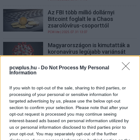
Az FBI több millió dollárnyi
Bitcoint foglalt le a Chaos
zsarolóvírus-csoporttól
PCW.lite
| 2025.07.31 13:07
Magyarországon is kimutatták a
koronavírus legújabb variánsát
PCW.lite
| 2025.07.28 18:02
pcwplus.hu -
Do Not Process My Personal
Trójai bújt meg egy gamer egér
Information
szoftverében
PCW.lite
| 2025.07.23 15:02
If you wish to opt-out of the sale, sharing to third parties, or
processing of your personal or sensitive information for
A mesterséges intelligencia
targeted advertising by us, please use the below opt-out
hajtotta vírus ijesztő
section to confirm your selection. Please note that after your
gyakorisággal verheti át a
opt-out request is processed you may continue seeing
Windows Defendert
interest-based ads based on personal information utilized by
us or personal information disclosed to third parties prior to
PCW.lite
| 2025.07.16 18:05
your opt-out. You may separately opt-out of the further
Hová lett a net? - így kapcsold le a