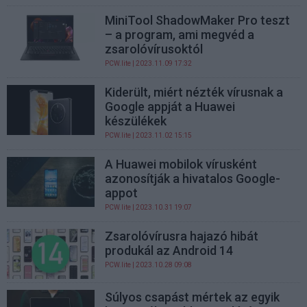
MiniTool ShadowMaker Pro teszt
– a program, ami megvéd a
zsarolóvírusoktól
PCW.lite
| 2023.11.09 17:32
Kiderült, miért nézték vírusnak a
Google appját a Huawei
készülékek
PCW.lite
| 2023.11.02 15:15
A Huawei mobilok vírusként
azonosítják a hivatalos Google-
appot
PCW.lite
| 2023.10.31 19:07
Zsarolóvírusra hajazó hibát
produkál az Android 14
PCW.lite
| 2023.10.28 09:08
Súlyos csapást mértek az egyik