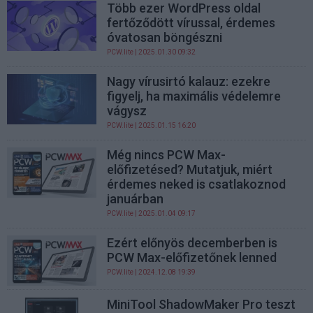
Több ezer WordPress oldal
fertőződött vírussal, érdemes
óvatosan böngészni
PCW.lite
| 2025.01.30 09:32
Nagy vírusirtó kalauz: ezekre
figyelj, ha maximális védelemre
vágysz
PCW.lite
| 2025.01.15 16:20
Még nincs PCW Max-
előfizetésed? Mutatjuk, miért
érdemes neked is csatlakoznod
januárban
PCW.lite
| 2025.01.04 09:17
Ezért előnyös decemberben is
PCW Max-előfizetőnek lenned
PCW.lite
| 2024.12.08 19:39
MiniTool ShadowMaker Pro teszt