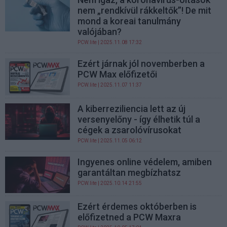
nem „rendkívül rákkeltők”! De mit
mond a koreai tanulmány
valójában?
PCW.lite
| 2025.11.08 17:32
Ezért járnak jól novemberben a
PCW Max előfizetői
PCW.lite
| 2025.11.07 11:37
A kiberreziliencia lett az új
versenyelőny - így élhetik túl a
cégek a zsarolóvírusokat
PCW.lite
| 2025.11.05 06:12
Ingyenes online védelem, amiben
garantáltan megbízhatsz
PCW.lite
| 2025.10.14 21:55
Ezért érdemes októberben is
előfizetned a PCW Maxra