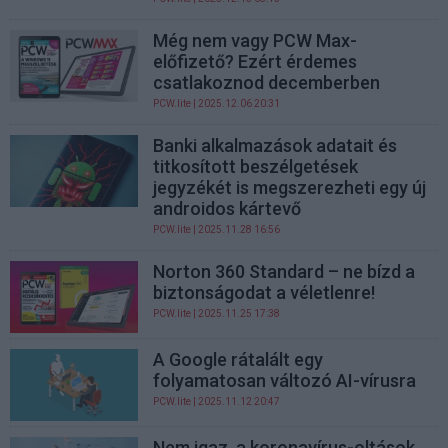
Még nem vagy PCW Max-
előfizető? Ezért érdemes
csatlakoznod decemberben
PCW.lite
| 2025.12.06 20:31
Banki alkalmazások adatait és
titkosított beszélgetések
jegyzékét is megszerezheti egy új
androidos kártevő
PCW.lite
| 2025.11.28 16:56
Norton 360 Standard – ne bízd a
biztonságodat a véletlenre!
PCW.lite
| 2025.11.25 17:38
A Google rátalált egy
folyamatosan változó AI-vírusra
PCW.lite
| 2025.11.12 20:47
Nem igaz, a koronavírus-oltások