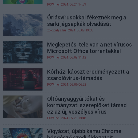
PCW.lite
| 2024.06.21 14:59
Óriásvírusokkal fékeznék meg a
sarki jégsapkák olvadását
zoldpalya.hu
| 2024.06.09 19:03
Meglepetés: tele van a net vírusos
Microsoft Office torrentekkel
PCW.lite
| 2024.06.09 11:12
Kórházi káoszt eredményezett a
zsarolóvírus-támadás
PCW.lite
| 2024.06.06 06:52
Oltóanyaggyártókat és
kormányzati szereplőket támad
ez az új, veszélyes vírus
PCW.lite
| 2024.05.28 18:48
Vigyázat, újabb kamu Chrome
böngésző szedi áldozatait