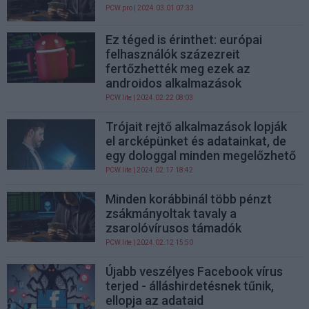
PCW.pro
| 2024.03.01 07:33
Ez téged is érinthet: európai
felhasználók százezreit
fertőzhették meg ezek az
androidos alkalmazások
PCW.lite
| 2024.02.22 08:03
Trójait rejtő alkalmazások lopják
el arcképünket és adatainkat, de
egy dologgal minden megelőzhető
PCW.lite
| 2024.02.17 18:42
Minden korábbinál több pénzt
zsákmányoltak tavaly a
zsarolóvírusos támadók
PCW.lite
| 2024.02.12 15:50
Újabb veszélyes Facebook vírus
terjed - álláshirdetésnek tűnik,
ellopja az adataid