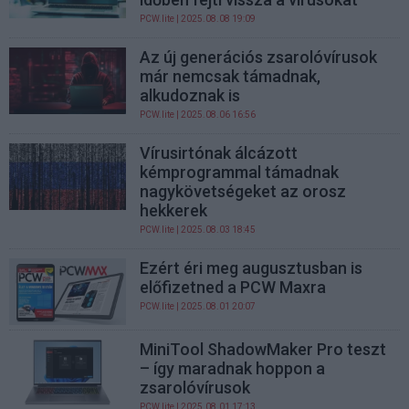
PCW.lite
| 2025.08.08 19:09
Az új generációs zsarolóvírusok
már nemcsak támadnak,
alkudoznak is
PCW.lite
| 2025.08.06 16:56
Vírusirtónak álcázott
kémprogrammal támadnak
nagykövetségeket az orosz
hekkerek
PCW.lite
| 2025.08.03 18:45
Ezért éri meg augusztusban is
előfizetned a PCW Maxra
PCW.lite
| 2025.08.01 20:07
MiniTool ShadowMaker Pro teszt
– így maradnak hoppon a
zsarolóvírusok
PCW.lite
| 2025.08.01 17:13