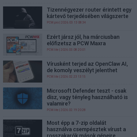
Tizennégyezer router érintett egy
kártevő terjedésében világszerte
PCW.pro
| 2026.03.13 08:34
Ezért jársz jól, ha márciusban
előfizetsz a PCW Maxra
PCW.lite
| 2026.03.08 20:01
Vírusként terjed az OpenClaw AI,
de komoly veszélyt jelenthet
PCW.lite
| 2026.02.23 13:15
Microsoft Defender teszt - csak
dísz, vagy tényleg használható is
valamire?
PCW.lite
| 2026.02.19 20:28
Most épp a 7-zip oldalát
használva csempésztek vírust a
rosszakarók mások gépeire