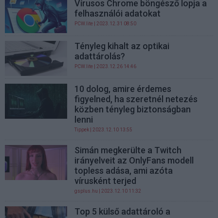
Vírusos Chrome böngésző lopja a
felhasználói adatokat
PCW.lite
| 2023.12.31 08:50
Tényleg kihalt az optikai
adattárolás?
PCW.lite
| 2023.12.26 14:46
10 dolog, amire érdemes
figyelned, ha szeretnél netezés
közben tényleg biztonságban
lenni
Tippek
| 2023.12.10 13:55
Simán megkerülte a Twitch
irányelveit az OnlyFans modell
topless adása, ami azóta
vírusként terjed
gsplus.hu
| 2023.12.10 11:32
Top 5 külső adattároló a