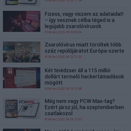
PCW.lite
| 2025.10.05 17:04
Fizess, vagy viszem az adataidat!
– így vesznek célba téged is a
legújabb zsarolóvírusok
PCW.lite
| 2025.09.30 20:54
Zsarolóvírus miatt töröltek több
száz repülőjáratot Európa-szerte
PCW.lite
| 2025.09.22 21:39
Két tinédzser áll a 115 millió
dollárt termelő hackertámadások
mögött
PCW.lite
| 2025.09.19 13:38
Még nem vagy PCW Max-tag?
Ezért jársz jól, ha szeptemberben
csatlakozol
PCW.lite
| 2025.09.05 13:33