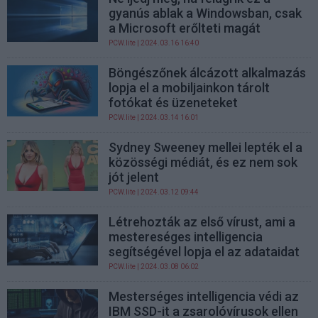
gyanús ablak a Windowsban, csak
a Microsoft erőlteti magát
PCW.lite
| 2024.03.16 16:40
Böngészőnek álcázott alkalmazás
lopja el a mobiljainkon tárolt
fotókat és üzeneteket
PCW.lite
| 2024.03.14 16:01
Sydney Sweeney mellei lepték el a
közösségi médiát, és ez nem sok
jót jelent
PCW.lite
| 2024.03.12 09:44
Létrehozták az első vírust, ami a
mestereséges intelligencia
segítségével lopja el az adataidat
PCW.lite
| 2024.03.08 06:02
Mesterséges intelligencia védi az
IBM SSD-it a zsarolóvírusok ellen