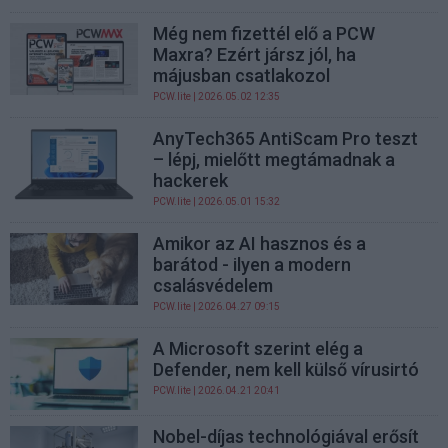
Még nem fizettél elő a PCW
Maxra? Ezért jársz jól, ha
májusban csatlakozol
PCW.lite
| 2026.05.02 12:35
AnyTech365 AntiScam Pro teszt
– lépj, mielőtt megtámadnak a
hackerek
PCW.lite
| 2026.05.01 15:32
Amikor az AI hasznos és a
barátod - ilyen a modern
csalásvédelem
PCW.lite
| 2026.04.27 09:15
A Microsoft szerint elég a
Defender, nem kell külső vírusirtó
PCW.lite
| 2026.04.21 20:41
Nobel-díjas technológiával erősít