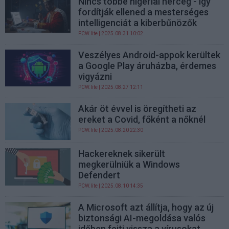
Nincs többé nigériai herceg - így
fordítják ellened a mesterséges
intelligenciát a kiberbűnözők
PCW.lite
| 2025.08.31 10:02
Veszélyes Android-appok kerültek
a Google Play áruházba, érdemes
vigyázni
PCW.lite
| 2025.08.27 12:11
Akár öt évvel is öregítheti az
ereket a Covid, főként a nőknél
PCW.lite
| 2025.08.20 22:30
Hackereknek sikerült
megkerülniük a Windows
Defendert
PCW.lite
| 2025.08.10 14:35
A Microsoft azt állítja, hogy az új
biztonsági AI-megoldása valós
időben fejti vissza a vírusokat