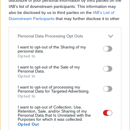
disclosure of your personal information by third parties on the
sávszélesség-zabálókat
IAB’s list of downstream participants. This information may
also be disclosed by us to third parties on the
IAB’s List of
PCW.lite
| 2025.07.13 09:30
Downstream Participants
that may further disclose it to other
Hackervádakkal tartóztattak le
third parties.
egy orosz profi kosarast
Please note that this website/app uses one or more Google
Personal Data Processing Opt Outs
PCW.lite
| 2025.07.11 21:08
services and may gather and store information including but
not limited to your visit or usage behaviour. You may click to
I want to opt-out of the Sharing of my
Ilyen előnyökkel jár, ha júliusban
personal data.
grant or deny consent to Google and its third-party tags to
Opted In
csatlakozol a PCW Max
use your data for below specified purposes in below Google
előfizetőihez
consent section.
I want to opt-out of the Sale of my
PCW.lite
| 2025.07.04 15:05
Personal Data.
Opted In
Így működik a profi otthoni
hálózatvédelem, és akár neked is
I want to opt-out of processing my
Personal Data for Targeted Advertising.
lehet ilyened
Opted In
PCW.lite
| 2025.06.16 09:07
I want to opt-out of Collection, Use,
Ezért érdemes júniusban
Retention, Sale, and/or Sharing of my
Personal Data that Is Unrelated with the
csatlakoznod a PCW Max
Purposes for which it was collected.
előfizetőihez
Opted Out
PCW.lite
| 2025.06.07 21:14