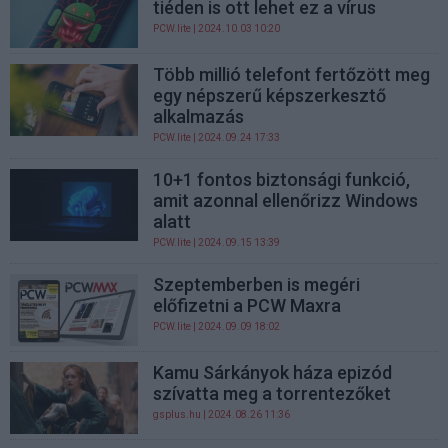
tiéden is ott lehet ez a vírus
PCW.lite
| 2024.10.03 10:20
Több millió telefont fertőzött meg
egy népszerű képszerkesztő
alkalmazás
PCW.lite
| 2024.09.24 17:33
10+1 fontos biztonsági funkció,
amit azonnal ellenőrizz Windows
alatt
PCW.lite
| 2024.09.15 13:39
Szeptemberben is megéri
előfizetni a PCW Maxra
PCW.lite
| 2024.09.09 18:02
Kamu Sárkányok háza epizód
szívatta meg a torrentezőket
gsplus.hu
| 2024.08.26 11:36