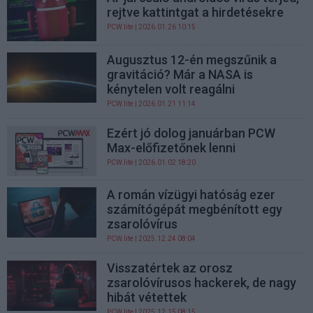
rejtve kattintgat a hirdetésekre
PCW.lite
| 2026.01.26 10:15
Augusztus 12-én megszűnik a
gravitáció? Már a NASA is
kénytelen volt reagálni
PCW.lite
| 2026.01.21 11:14
Ezért jó dolog januárban PCW
Max-előfizetőnek lenni
PCW.lite
| 2026.01.02 18:20
A román vízügyi hatóság ezer
számítógépát megbénított egy
zsarolóvírus
PCW.lite
| 2025.12.24 08:04
Visszatértek az orosz
zsarolóvírusos hackerek, de nagy
hibát vétettek
PCW.lite
| 2025.12.15 08:15