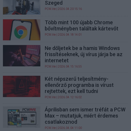
Szeged
PCW.lite
| 2026.04.20 15:16
Több mint 100 újabb Chrome
bővítményben találtak kártevőt
PCW.lite
| 2026.04.18 14:01
Ne dőljetek be a hamis Windows
frissítéseknek, új vírus járja be az
internetet
PCW.lite
| 2026.04.15 16:55
Két népszerű teljesítmény-
ellenőrző programba is vírust
rejtettek, ezt kell tudni
PCW.lite
| 2026.04.12 16:02
Áprilisban sem ismer tréfát a PCW
Max – mutatjuk, miért érdemes
csatlakoznod
PCW.lite
| 2026.04.04 11:00