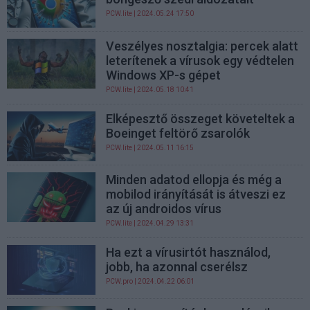
PCW.lite
| 2024.05.24 17:50
Veszélyes nosztalgia: percek alatt
leterítenek a vírusok egy védtelen
Windows XP-s gépet
PCW.lite
| 2024.05.18 10:41
Elképesztő összeget követeltek a
Boeinget feltörő zsarolók
PCW.lite
| 2024.05.11 16:15
Minden adatod ellopja és még a
mobilod irányítását is átveszi ez
az új androidos vírus
PCW.lite
| 2024.04.29 13:31
Ha ezt a vírusirtót használod,
jobb, ha azonnal cserélsz
PCW.pro
| 2024.04.22 06:01