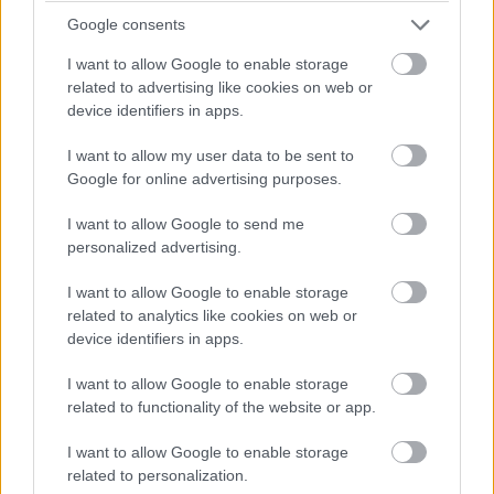
Google consents
Magyarországon is felbukkant
I want to allow Google to enable storage
egy új vírus, így lopja el az
related to advertising like cookies on web or
adatainkat
device identifiers in apps.
PCW.lite
| 2025.06.05 11:59
I want to allow my user data to be sent to
Nem nehéz kijátszani a Windows
Google for online advertising purposes.
védelmét
PCW.lite
| 2025.05.21 07:55
I want to allow Google to send me
personalized advertising.
Nemzetközi körözés alatt álló
külföldi férfit tartóztattak le
I want to allow Google to enable storage
Moldovában egy többmilliós
related to analytics like cookies on web or
zsarolóvírus-támadás miatt
device identifiers in apps.
PCW.lite
| 2025.05.14 19:22
I want to allow Google to enable storage
Májusban is jól jársz, ha előfizetsz
related to functionality of the website or app.
a PCW Maxra
PCW.lite
| 2025.05.03 14:40
I want to allow Google to enable storage
related to personalization.