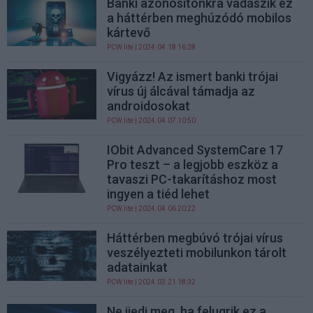
Banki azonosítónkra vadászik ez
a háttérben meghúzódó mobilos
kártevő
PCW.lite
| 2024.04.18 16:28
Vigyázz! Az ismert banki trójai
vírus új álcával támadja az
androidosokat
PCW.lite
| 2024.04.07 10:50
IObit Advanced SystemCare 17
Pro teszt – a legjobb eszköz a
tavaszi PC-takarításhoz most
ingyen a tiéd lehet
PCW.lite
| 2024.04.06 20:22
Háttérben megbúvó trójai vírus
veszélyezteti mobilunkon tárolt
adatainkat
PCW.lite
| 2024.03.21 18:32
Ne ijedj meg, ha felugrik ez a