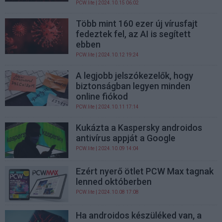
PCW.lite
| 2024.10.15 06:02
Több mint 160 ezer új vírusfajt
fedeztek fel, az AI is segített
ebben
PCW.lite
| 2024.10.12 19:24
A legjobb jelszókezelők, hogy
biztonságban legyen minden
online fiókod
PCW.lite
| 2024.10.11 17:14
Kukázta a Kaspersky androidos
antivírus appját a Google
PCW.lite
| 2024.10.09 14:04
Ezért nyerő ötlet PCW Max tagnak
lenned októberben
PCW.lite
| 2024.10.08 17:08
Ha androidos készüléked van, a