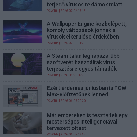
terjedő vírusos reklámok miatt
PCW.lite
| 2026.07.02 15:15
A Wallpaper Engine közbelépett,
komoly változások jönnek a
vírusok elkerülése érdekében
PCW.lite
| 2026.07.01 14:31
A Steam talán legnépszerűbb
szoftverét használták vírus
terjesztésre egyes támadók
PCW.lite
| 2026.06.21 09:33
Ezért érdemes júniusban is PCW
Max-előfizetőnek lenned
PCW.lite
| 2026.06.06 20:20
Már embereken is teszteltek egy
mesterséges intelligenciával
tervezett oltást
PCW.lite
| 2026.06.05 17:58