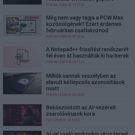
PCW.lite
| 2026.02.12 21:30
Még nem vagy tagja a PCW Max
közösségének? Ezért érdemes
februárban csatlakoznod
PCW.lite
| 2026.02.07 15:36
A Notepad++ frissítési rendszerét
fél éven át használták ki hackerek
PCW.lite
| 2026.02.06 17:25
Milliók vannak veszélyben az
elavult kétlépcsős azonosítások
miatt
PCW.lite
| 2026.01.29 20:24
Beköszöntött az AI-vezérelt
zsarolóvírusok kora
ESET
| 2026.01.28 19:30
AI-jal csaló androidos vírus terjed,