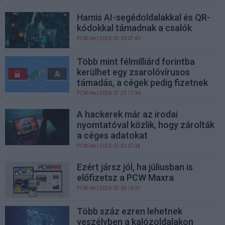
Hamis AI-segédoldalakkal és QR-
kódokkal támadnak a csalók
PCW.lite
| 2026.07.30 07:45
Több mint félmilliárd forintba
kerülhet egy zsarolóvírusos
támadás, a cégek pedig fizetnek
PCW.lite
| 2026.07.23 17:36
A hackerek már az irodai
nyomtatóval közlik, hogy zárolták
a céges adatokat
PCW.lite
| 2026.07.23 07:34
Ezért jársz jól, ha júliusban is
előfizetsz a PCW Maxra
PCW.lite
| 2026.07.03 16:37
Több száz ezren lehetnek
veszélyben a kalózoldalakon