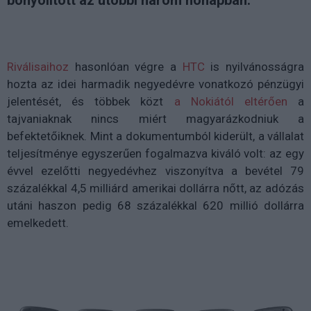
bonyolított az utóbbi három hónapban.
Riválisaihoz
hasonlóan végre a
HTC
is nyilvánosságra
hozta az idei harmadik negyedévre vonatkozó pénzügyi
jelentését, és többek közt
a Nokiától eltérően
a
tajvaniaknak nincs miért magyarázkodniuk a
befektetőiknek. Mint a dokumentumból kiderült, a vállalat
teljesítménye egyszerűen fogalmazva kiváló volt: az egy
évvel ezelőtti negyedévhez viszonyítva a bevétel 79
százalékkal 4,5 milliárd amerikai dollárra nőtt, az adózás
utáni haszon pedig 68 százalékkal 620 millió dollárra
emelkedett.