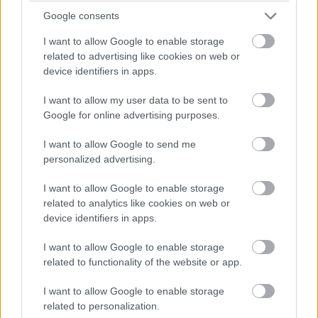
Google consents
I want to allow Google to enable storage
related to advertising like cookies on web or
device identifiers in apps.
I want to allow my user data to be sent to
Google for online advertising purposes.
I want to allow Google to send me
Csevegőprogramok
personalized advertising.
A csevegőprogramok területén szintén nem lesz gondja
I want to allow Google to enable storage
senkinek, aki az almás cég rendszerén képzeli el a
related to analytics like cookies on web or
munkáját a jövőben. A Skype, az MSN Messenger, a
device identifiers in apps.
Google chat, és a Facebook chat egyaránt működik e
I want to allow Google to enable storage
rendszeren. Az MSN Messenger egyrészt az Office for
related to functionality of the website or app.
OS X-ben is megtalálható, de természetesen a Microsoft
oldaláról is letölthető. A Skype for OS X szintén
I want to allow Google to enable storage
letölthető a gyártó oldaláról, sőt itt még olyan funkciót is
related to personalization.