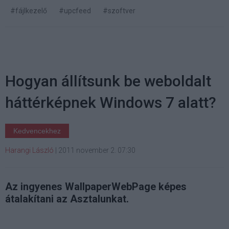
#fájlkezelő
#upcfeed
#szoftver
Hogyan állítsunk be weboldalt
háttérképnek Windows 7 alatt?
Kedvencekhez
Harangi László
|
2011 november 2. 07:30
Az ingyenes WallpaperWebPage képes
átalakítani az Asztalunkat.