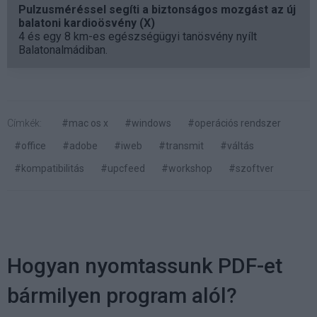
Pulzusméréssel segíti a biztonságos mozgást az új
balatoni kardioösvény (X)
4 és egy 8 km-es egészségügyi tanösvény nyílt
Balatonalmádiban.
Címkék:
#mac os x
#windows
#operációs rendszer
#office
#adobe
#iweb
#transmit
#váltás
#kompatibilitás
#upcfeed
#workshop
#szoftver
Hogyan nyomtassunk PDF-et
bármilyen program alól?