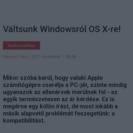
Váltsunk Windowsról OS X-re!
Kedvencekhez
Haraszi Tibor
|
2011 november 1. 08:38
Mikor szóba kerül, hogy valaki Apple
számítógépre cserélje a PC-jét, szinte mindig
ugyanazok az ellenérvek merülnek fel - az
egyik természetesen az ár kérdése. Ez is
megérne egy külön írást, de most inkább a
másik alapvető problémát feszegetünk: a
kompatibilitást.