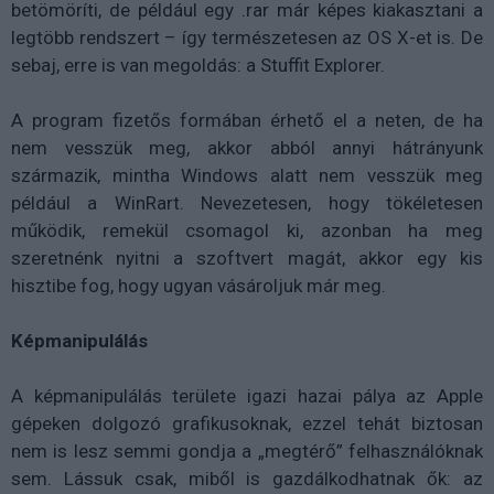
betömöríti, de például egy .rar már képes kiakasztani a
legtöbb rendszert – így természetesen az OS X-et is. De
sebaj, erre is van megoldás: a Stuffit Explorer.
A program fizetős formában érhető el a neten, de ha
nem vesszük meg, akkor abból annyi hátrányunk
származik, mintha Windows alatt nem vesszük meg
például a WinRart. Nevezetesen, hogy tökéletesen
működik, remekül csomagol ki, azonban ha meg
szeretnénk nyitni a szoftvert magát, akkor egy kis
hisztibe fog, hogy ugyan vásároljuk már meg.
Képmanipulálás
A képmanipulálás területe igazi hazai pálya az Apple
gépeken dolgozó grafikusoknak, ezzel tehát biztosan
nem is lesz semmi gondja a „megtérő” felhasználóknak
sem. Lássuk csak, miből is gazdálkodhatnak ők: az