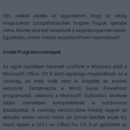
Sőt, sokkal inkább az aggodalom, hogy az eddig
megszokott szolgáltatásokat hogyan fogjuk igénybe
venni, hiszen újra kell tanulnunk a segédprogamok neveit.
Egyáltalán, mihez milyen segédszoftvert használjunk?
Irodai Programcsomagok
Az egyik legtöbbet használt szoftver a Windows alatt a
Microsoft Office. OS X alatt ugyanúgy megtalálható ez a
csomag, és még csak nem is drágább az eredeti
verziónál. Tartalmazza a Word, Excel, PowePoint
programokat, valamint a Microsoft Outlookot, amelyek
teljes mértékben kompatibilisek a windowsos
kiadásukkal. A csomag verziószáma mindig eggyel az
aktuális wines verzió felett jár (mivel később adják ki),
most éppen a 2011-es Office for OS X-et gyűrhetik az