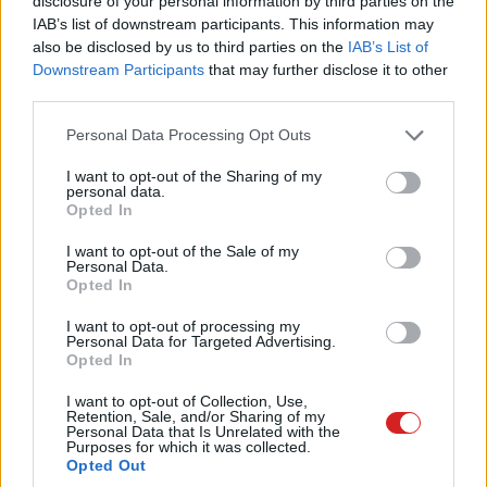
disclosure of your personal information by third parties on the
lehető legegyszerűbben átmenthetünk későbbi verziókba
IAB’s list of downstream participants. This information may
is. A szoftver fizetős, de ingyenes verzióban is
also be disclosed by us to third parties on the
IAB’s List of
használhatjuk, ebben az esetben viszont sajnos le kell
Downstream Participants
that may further disclose it to other
mondanunk az elmenthető kedvencek funkcióról.
third parties.
Please note that this website/app uses one or more Google
Personal Data Processing Opt Outs
services and may gather and store information including but
not limited to your visit or usage behaviour. You may click to
I want to opt-out of the Sharing of my
personal data.
grant or deny consent to Google and its third-party tags to
Opted In
use your data for below specified purposes in below Google
consent section.
I want to opt-out of the Sale of my
Personal Data.
Opted In
I want to opt-out of processing my
Personal Data for Targeted Advertising.
Opted In
I want to opt-out of Collection, Use,
Retention, Sale, and/or Sharing of my
Personal Data that Is Unrelated with the
Purposes for which it was collected.
Opted Out