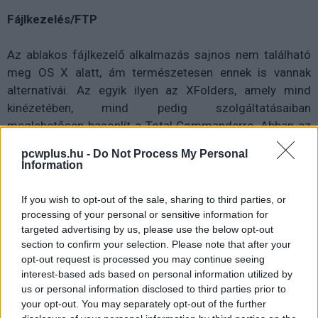
Fájlkezelés/FTP
Az ablakos fájlkezelő alkalmazás sajnos nem található
meg OS X alatt, ám természetesen ennek is vannak
alternatívái. Az egyik ilyen az XFolders, amely mind
kinézetében, mind pedig szolgáltatásaiban
meglehetősen hasonlít a Total Commanderre. Abban az
esetben viszont, ha csak részfeladatok elvégzésére
pcwplus.hu -
Do Not Process My Personal
használtuk a programot a Windows alatt, érdemes
Information
inkább ezek megoldására keresni egy alternatívát.
If you wish to opt-out of the sale, sharing to third parties, or
A Total Commander remek FTP-kezelését például
processing of your personal or sensitive information for
targeted advertising by us, please use the below opt-out
könnyedén hozza OS X alatt a Panic nevű fejlesztő
section to confirm your selection. Please note that after your
Transmit alkalmazása, amely nagyon fejlett felülettel és
opt-out request is processed you may continue seeing
egyszerű kezelhetőséggel hozza testközelbe az FTP-
interest-based ads based on personal information utilized by
alapú kommunikációt. Kétablakos rendszerben működik,
us or personal information disclosed to third parties prior to
és létrehozhatunk benne kedvenceket is, amelyeket a
your opt-out. You may separately opt-out of the further