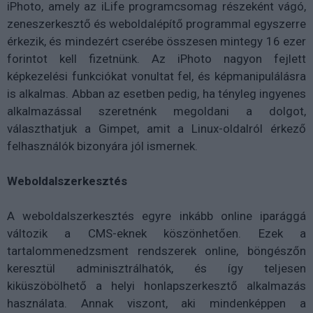
iPhoto, amely az iLife programcsomag részeként vágó,
zeneszerkesztő és weboldalépítő programmal egyszerre
érkezik, és mindezért cserébe összesen mintegy 16 ezer
forintot kell fizetnünk. Az iPhoto nagyon fejlett
képkezelési funkciókat vonultat fel, és képmanipulálásra
is alkalmas. Abban az esetben pedig, ha tényleg ingyenes
alkalmazással szeretnénk megoldani a dolgot,
választhatjuk a Gimpet, amit a Linux-oldalról érkező
felhasználók bizonyára jól ismernek.
Weboldalszerkesztés
A weboldalszerkesztés egyre inkább online iparággá
változik a CMS-eknek köszönhetően. Ezek a
tartalommenedzsment rendszerek online, böngészőn
keresztül adminisztrálhatók, és így teljesen
kiküszöbölhető a helyi honlapszerkesztő alkalmazás
használata. Annak viszont, aki mindenképpen a