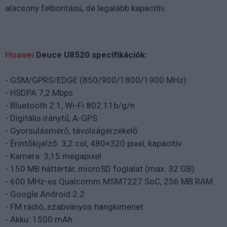
alacsony felbontású, de legalább kapacitív.
Huawei
Deuce U8520 specifikációk:
- GSM/GPRS/EDGE (850/900/1800/1900 MHz)
- HSDPA 7,2 Mbps
- Bluetooth 2.1, Wi-Fi 802.11b/g/n
- Digitális iránytű, A-GPS
- Gyorsulásmérő, távolságérzékelő
- Érintőkijelző: 3,2 col, 480×320 pixel, kapacitív
- Kamera: 3,15 megapixel
- 150 MB háttértár, microSD foglalat (max. 32 GB)
- 600 MHz-es Qualcomm MSM7227 SoC, 256 MB RAM
- Google Android 2.2
- FM rádió, szabványos hangkimenet
- Akku: 1500 mAh