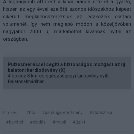
A legnagyobb áttörést a kínai piacon érte el a gyártó,
hiszen az egy évvel ezelőtti azonos időszakhoz képest
sikerült megkilencszerezniük az eszközeik eladási
volumenét, így nem meglepő módon a közeljövőben
nagyjából 2000 új márkaboltot kívánnak nyitni az
országban.
Pulzusméréssel segíti a biztonságos mozgást az új
balatoni kardioösvény (X)
4 és egy 8 km-es egészségügyi tanösvény nyílt
Balatonalmádiban.
Címkék:
#htc
#pénzügyi eredmény
#statisztika
#bevétel
#eladás
#mobil
#üzlet