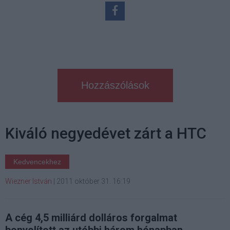
Hozzászólások
Kiváló negyedévet zárt a HTC
Kedvencekhez
Wiezner István
|
2011 október 31. 16:19
A cég 4,5 milliárd dolláros forgalmat