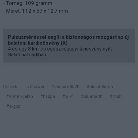
- Tömeg: 109 gramm
- Méret: 112 x 57 x 12,7 mm
Pulzusméréssel segíti a biztonságos mozgást az új
balatoni kardioösvény (X)
4 és egy 8 km-es egészségügyi tanösvény nyílt
Balatonalmádiban.
Címkék:
#huawei
#deuce u8520
#okostelefon
#érintőkijelző
#hsdpa
#wi-fi
#bluetooth
#mobil
#a-gps