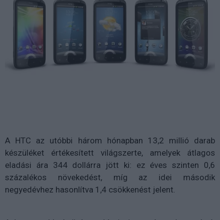
A HTC az utóbbi három hónapban 13,2 millió darab
készüléket értékesített világszerte, amelyek átlagos
eladási ára 344 dollárra jött ki: ez éves szinten 0,6
százalékos növekedést, míg az idei második
negyedévhez hasonlítva 1,4 csökkenést jelent.