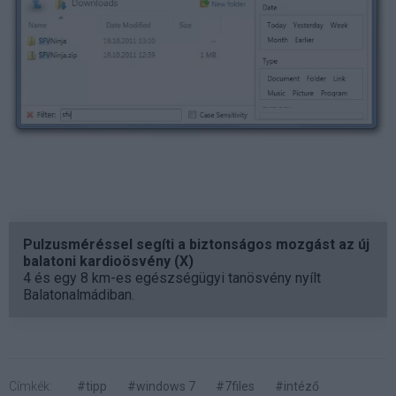
Pulzusméréssel segíti a biztonságos mozgást az új
balatoni kardioösvény (X)
4 és egy 8 km-es egészségügyi tanösvény nyílt
Balatonalmádiban.
Címkék:
#tipp
#windows 7
#7files
#intéző