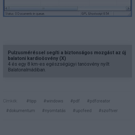
Pulzusméréssel segíti a biztonságos mozgást az új
balatoni kardioösvény (X)
4 és egy 8 km-es egészségügyi tanösvény nyílt
Balatonalmádiban.
Címkék:
#tipp
#windows
#pdf
#pdfcreator
#dokumentum
#nyomtatás
#upcfeed
#szoftver