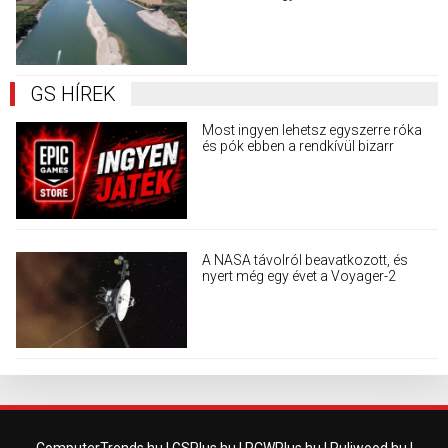
terjedő álhíreket
GS HÍREK
Most ingyen lehetsz egyszerre róka
és pók ebben a rendkívül bizarr
játékban
A NASA távolról beavatkozott, és
nyert még egy évet a Voyager-2
űrszondának