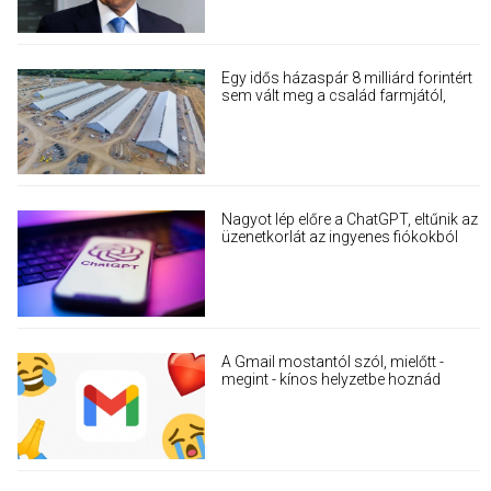
Egy idős házaspár 8 milliárd forintért
sem vált meg a család farmjától,
hogy egy AI cég adatközpontot
építhessen a helyére
Nagyot lép előre a ChatGPT, eltűnik az
üzenetkorlát az ingyenes fiókokból
A Gmail mostantól szól, mielőtt -
megint - kínos helyzetbe hoznád
magad