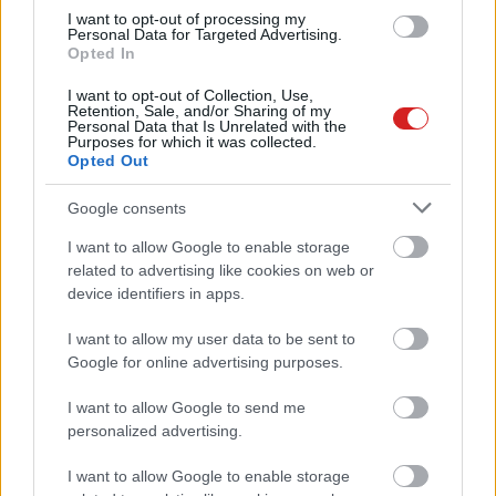
Hardver
| 2015.08.07 09:04
I want to opt-out of processing my
Personal Data for Targeted Advertising.
Opted In
4000 MHz-es memóriák a Skylake
processzorokhoz
I want to opt-out of Collection, Use,
Retention, Sale, and/or Sharing of my
Hardver
| 2015.07.30 14:02
Personal Data that Is Unrelated with the
Purposes for which it was collected.
Heti Hardver: rekorder memóriák,
Opted Out
kisméretű HTPC, illetve brutális
tápegység a láthatáron
Google consents
Hardver
| 2015.05.17 15:00
I want to allow Google to enable storage
related to advertising like cookies on web or
Jönnek a G.Skill RipJaws 4 DDR4-
device identifiers in apps.
es memóriái
Hardver
| 2014.08.21 12:04
I want to allow my user data to be sent to
Google for online advertising purposes.
G.Skill: 64 GB DDR3-as memória
2400 MHz-en, négycsatornában
I want to allow Google to send me
Hardver
| 2011.12.14 07:00
personalized advertising.
G.Skill RipjawsX RAM-ok Sandy
I want to allow Google to enable storage
Bridge rendszerekhez