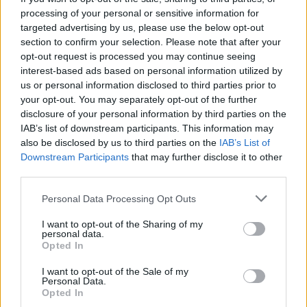
processing of your personal or sensitive information for
Hardver
| 2016.05.31 15:30
targeted advertising by us, please use the below opt-out
section to confirm your selection. Please note that after your
128 GB-os a G.Skill Ripjaws V
opt-out request is processed you may continue seeing
memóriakitje
interest-based ads based on personal information utilized by
Hardver
| 2016.01.29 19:03
us or personal information disclosed to third parties prior to
your opt-out. You may separately opt-out of the further
Még gyorsabb DDR4-es memóriák
disclosure of your personal information by third parties on the
a G.Skilltől
IAB’s list of downstream participants. This information may
Hardver
| 2015.12.21 11:02
also be disclosed by us to third parties on the
IAB’s List of
Downstream Participants
that may further disclose it to other
Állítható a G.Skill RGB-s, gamer
third parties.
lézeregere
Hardver
| 2015.09.25 07:02
Please note that this website/app uses one or more Google
Personal Data Processing Opt Outs
services and may gather and store information including but
Itt a G.Skill két Ripjaws
not limited to your visit or usage behaviour. You may click to
I want to opt-out of the Sharing of my
personal data.
mechanikus gamer billentyűzete
grant or deny consent to Google and its third-party tags to
Opted In
use your data for below specified purposes in below Google
Hardver
| 2015.09.16 15:02
consent section.
I want to opt-out of the Sale of my
Personal Data.
Még nem láttál ilyen gyors DDR4-
Opted In
es memóriát