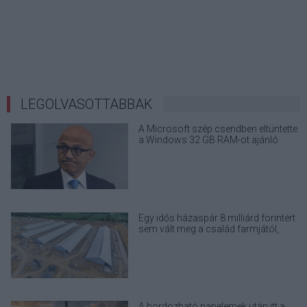
LEGOLVASOTTABBAK
A Microsoft szép csendben eltüntette
a Windows 32 GB RAM-ot ajánló
útmutatóját
Egy idős házaspár 8 milliárd forintért
sem vált meg a család farmjától,
hogy egy AI cég adatközpontot
építhessen a helyére
A hordozható napelemek után itt a