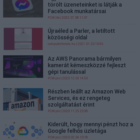
törölt üzeneteinket is látják a
Facebook munkatársai
PCW.lite
| 2022.07.08 11:07
Újraéled a Parler, a letiltott
közösségi oldal
computertrends.hu
| 2021.01.20 10:56
Az AWS Panorama bármilyen
kamerát kémeszközzé fejleszt
gépi tanulással
PCW.pro
| 2020.12.03 14:50
Részben leállt az Amazon Web
Services, és ez rengeteg
szolgáltatást érint
PCW.pro
| 2020.11.25 20:38
Kiderült, hogy mennyi pénzt hoz a
Google felhős üzletága
PCW.pro
| 2020.02.04 10:18