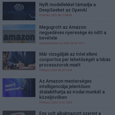
Nyílt modellekkel támadja a
DeepSeeket az OpenAI
PCW.lite
| 2025.08.13 08:34
Megugrott az Amazon
negyedéves nyeresége és nőtt a
bevétele
computertrends.hu
| 2025.05.03 13:21
Már vizsgálják az Intel elleni
csoportos per lehetőségét a hibás
processzorok miatt
PCW.pro
| 2024.08.03 10:34
Az Amazon mesterséges
intelligenciája jelentősen
átalakíthatja az irodai munkát a
közeljövőben
PCW.pro
| 2023.12.01 10:33
Egy volt alkalmazott szerint a