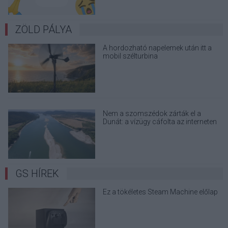
ZÖLD PÁLYA
A hordozható napelemek után itt a
mobil szélturbina
Nem a szomszédok zárták el a
Dunát: a vízügy cáfolta az interneten
terjedő álhíreket
GS HÍREK
Ez a tökéletes Steam Machine előlap