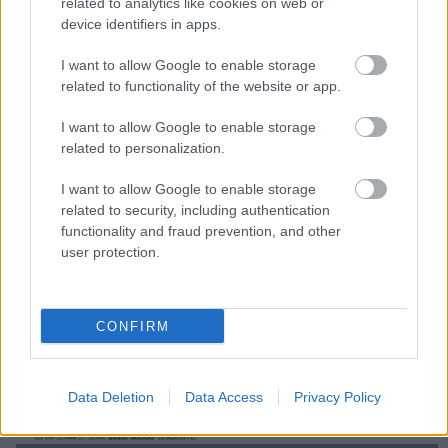
related to analytics like cookies on web or
Hardver
| 2011.01.04 08:30
device identifiers in apps.
Ingyen adja felhőjét az Amazon
I want to allow Google to enable storage
related to functionality of the website or app.
Szoftver
| 2010.10.22 10:12
I want to allow Google to enable storage
related to personalization.
Az Adobe megöli a Rawshootert
Szoftver
| 2006.07.13 11:34
I want to allow Google to enable storage
related to security, including authentication
RawShooter 2005
functionality and fraud prevention, and other
Közélet
| 2005.08.22 14:27
user protection.
CONFIRM
Data Deletion
Data Access
Privacy Policy