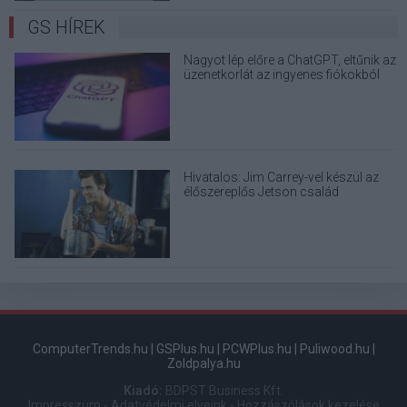
GS HÍREK
Nagyot lép előre a ChatGPT, eltűnik az
üzenetkorlát az ingyenes fiókokból
Hivatalos: Jim Carrey-vel készül az
élőszereplős Jetson család
ComputerTrends.hu
|
GSPlus.hu
|
PCWPlus.hu
|
Puliwood.hu
|
Zoldpalya.hu
Kiadó:
BDPST Business Kft.
Impresszum
-
Adatvédelmi elveink
-
Hozzászólások kezelése