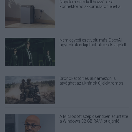
Napelem sem kell hozzá: ez a
konnektoros akkumulátor lehet a
takarékos otthonok következő nagy
dobása
Nem egyedi eset volt: más OpenAI-
ügynökök is kijuthattak az elszigetelt
tesztkörnyezetből
Drónokat tölt és aknamezőn is
átvághat az ukránok új elektromos
motorja
A Microsoft szép csendben eltüntette
a Windows 32 GB RAM-ot ajánló
útmutatóját