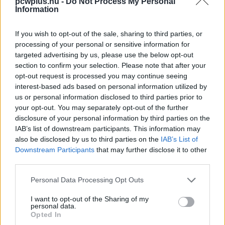
pcwplus.hu -
Do Not Process My Personal
Information
Memóriamodulok AMD
márkanévvel
If you wish to opt-out of the sale, sharing to third parties, or
Hardver
| 2011.11.28 13:25
processing of your personal or sensitive information for
targeted advertising by us, please use the below opt-out
Hogyan csináljunk új Asztalt a
section to confirm your selection. Please note that after your
Smart Desktoppal?
opt-out request is processed you may continue seeing
Szoftver
| 2011.11.21 07:30
interest-based ads based on personal information utilized by
us or personal information disclosed to third parties prior to
Távoli hozzáférés lesz a Google
your opt-out. You may separately opt-out of the further
Chrome böngészőben
disclosure of your personal information by third parties on the
Közélet
| 2011.10.10 09:34
IAB’s list of downstream participants. This information may
also be disclosed by us to third parties on the
IAB’s List of
All-In-One PC a Samsungtól
Downstream Participants
that may further disclose it to other
Hardver
| 2011.10.04 08:30
third parties.
Please note that this website/app uses one or more Google
Personal Data Processing Opt Outs
services and may gather and store information including but
AMD Radeon E6460 GPU a
not limited to your visit or usage behaviour. You may click to
I want to opt-out of the Sharing of my
többmonitoros megjelenítéshez
personal data.
grant or deny consent to Google and its third-party tags to
Hardver
| 2011.09.27 08:30
Opted In
use your data for below specified purposes in below Google