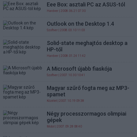
Eee Box: asztali PC az ASUS-tól
Hardver
| 2008.06.21 07:30
Outlook on the Desktop 1.4
Szoftver
| 2008.03.10 11:03
Solid-state meghajtós desktop a
HP-től
Hardver
| 2008.01.24 11:42
A Microsoft újabb fiaskója
Szoftver
| 2007.10.30 10:41
Magyar szűrő fogta meg az MP3-
spamet
Közélet
| 2007.10.19 09:38
Négy processzormagos olimpiai
gépek
Mobil
| 2007.09.28 08:40