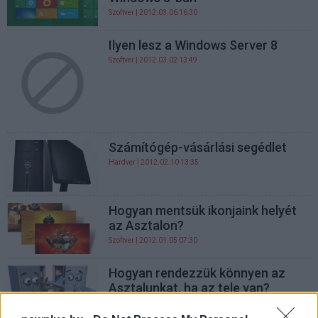
Szoftver
| 2012.03.06 16:30
Ilyen lesz a Windows Server 8
Szoftver
| 2012.03.02 13:49
Számítógép-vásárlási segédlet
Hardver
| 2012.02.10 13:35
Hogyan mentsük ikonjaink helyét
az Asztalon?
Szoftver
| 2012.01.05 07:30
Hogyan rendezzük könnyen az
Asztalunkat, ha az tele van?
Szoftver
| 2011.12.29 07:30