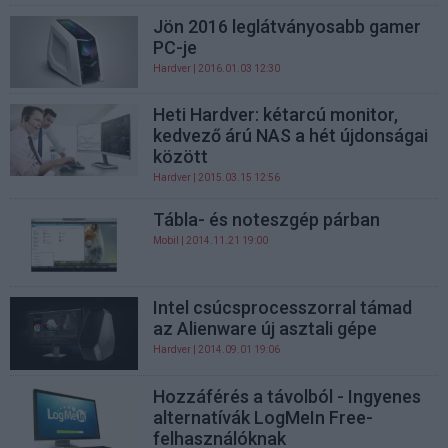
Jön 2016 leglátványosabb gamer
PC-je
Hardver
| 2016.01.03 12:30
Heti Hardver: kétarcú monitor,
kedvező árú NAS a hét újdonságai
között
Hardver
| 2015.03.15 12:56
Tábla- és noteszgép párban
Mobil
| 2014.11.21 19:00
Intel csúcsprocesszorral támad
az Alienware új asztali gépe
Hardver
| 2014.09.01 19:06
Hozzáférés a távolból - Ingyenes
alternatívák LogMeIn Free-
felhasználóknak