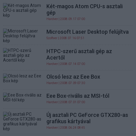
Két-magos Atom CPU-s asztali
gép
Hardver
| 2008.09.17 07:00
Microsoft Laser Desktop felújítva
Szoftver
| 2008.07.16 07:51
HTPC-szerű asztali gép az
Acertől
Hardver
| 2008.07.14 07:00
Olcsó lesz az Eee Box
Hardver
| 2008.07.09 07:30
Eee Box-rivális az MSI-tól
Hardver
| 2008.07.01 07:00
Új asztali PC GeForce GTX280-as
grafikus kártyával
Hardver
| 2008.06.24 08:45