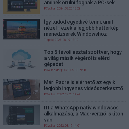
aminek örülni fognak a PC-sek
PCW.lite
| 2024.03.23 18:29
Így tudod egyedivé tenni, amit
nézel - ezek a legjobb háttérkép-
menedzserek Windowshoz
Tippek
| 2023.08.19 12:10
Top 5 távoli asztal szoftver, hogy
a világ másik végéről is elérd
gépedet
PCW.master
| 2023.05.06 09:08
Már iPadre is elérhető az egyik
legjobb ingyenes videószerkesztő
PCW.lite
| 2022.12.25 14:44
Itt a WhatsApp natív windowsos
alkalmazása, a Mac-verzió is úton
van
PCW.lite
| 2022.08.17 14:01