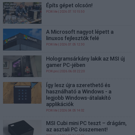
Építs gépet olcsón!
PCW.lite
| 2026.07.10 15:50
A Microsoft nagyot lépett a
linuxos fejlesztők felé
PCW.lite
| 2026.07.05 12:30
Hologramsárkány lakik az MSI új
gamer PC-jében
PCW.pro
| 2026.06.03 22:20
Így lesz újra szerethető és
használható a Windows - a
legjobb Windows-átalakító
applikációk
PCW.lite
| 2026.04.05 14:02
MSI Cubi mini PC teszt – drágám,
az asztali PC összement!