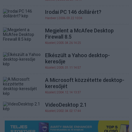
Irodai PC 146 dollárért?
Hardver
| 2006.03.22 10:34
Megjelent a McAfee Desktop
Firewall 8.5
Közélet
| 2005.04.26 14:25
Elkészült a Yahoo desktop-
keresője
Közélet
| 2005.01.11 14:57
A Microsoft közzétette desktop-
keresőjét
Közélet
| 2004.12.14 13:37
VideoDesktop 2.1
Közélet
| 2002.04.02 17:44