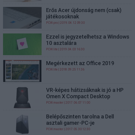
Erős Acer újdonság nem (csak)
játékosoknak
PCW.pro
| 2019.04.12 09:30
Ezzel is jegyzetelhetsz a Windows
10 asztalára
PCW.lite
| 2019.04.03 16:30
Megérkezett az Office 2019
PCW.lite
| 2018.09.25 11:36
VR-képes hátizsáknak is jó a HP
Omen X Compact Desktop
PCW.master
| 2017.06.07 11:00
Belépőszinten tarolna a Dell
asztali gamer-PC-je
PCW.master
| 2017.05.30 12:30