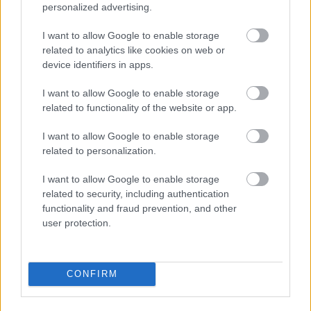
personalized advertising.
Szoftver
| 2011.06.24 07:30
Logitech Wireless Desktop MK710
I want to allow Google to enable storage
related to analytics like cookies on web or
Hardver
| 2011.06.01 18:00
device identifiers in apps.
I want to allow Google to enable storage
related to functionality of the website or app.
A felnőttkor felé: Kubuntu 11.04
I want to allow Google to enable storage
related to personalization.
Szoftver
| 2011.05.05 08:16
I want to allow Google to enable storage
related to security, including authentication
Közös Asztal, közös élet
functionality and fraud prevention, and other
Szoftver
| 2011.01.03 14:22
user protection.
Napi tipp: Win2-7 Pack - Linuxból
Windows 7
CONFIRM
Szoftver
| 2010.12.30 09:32