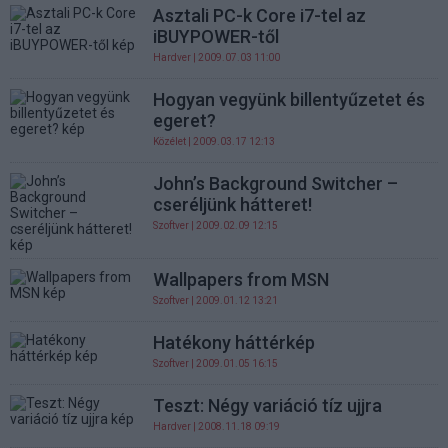
Asztali PC-k Core i7-tel az
iBUYPOWER-től
Hardver
| 2009.07.03 11:00
Hogyan vegyünk billentyűzetet és
egeret?
Közélet
| 2009.03.17 12:13
John’s Background Switcher –
cseréljünk hátteret!
Szoftver
| 2009.02.09 12:15
Wallpapers from MSN
Szoftver
| 2009.01.12 13:21
Hatékony háttérkép
Szoftver
| 2009.01.05 16:15
Teszt: Négy variáció tíz ujjra
Hardver
| 2008.11.18 09:19