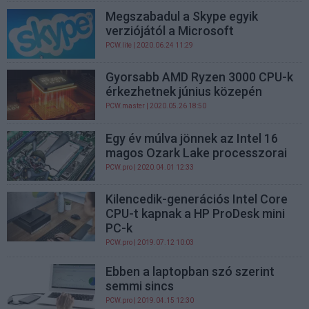
Megszabadul a Skype egyik
verziójától a Microsoft
PCW.lite
| 2020.06.24 11:29
Gyorsabb AMD Ryzen 3000 CPU-k
érkezhetnek június közepén
PCW.master
| 2020.05.26 18:50
Egy év múlva jönnek az Intel 16
magos Ozark Lake processzorai
PCW.pro
| 2020.04.01 12:33
Kilencedik-generációs Intel Core
CPU-t kapnak a HP ProDesk mini
PC-k
PCW.pro
| 2019.07.12 10:03
Ebben a laptopban szó szerint
semmi sincs
PCW.pro
| 2019.04.15 12:30