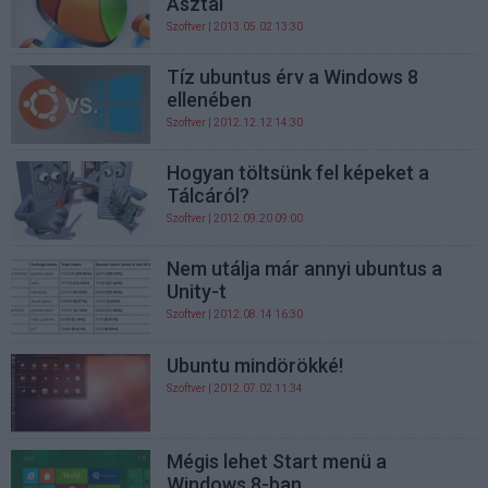
Asztal
Szoftver
| 2013.05.02 13:30
Tíz ubuntus érv a Windows 8
ellenében
Szoftver
| 2012.12.12 14:30
Hogyan töltsünk fel képeket a
Tálcáról?
Szoftver
| 2012.09.20 09:00
Nem utálja már annyi ubuntus a
Unity-t
Szoftver
| 2012.08.14 16:30
Ubuntu mindörökké!
Szoftver
| 2012.07.02 11:34
Mégis lehet Start menü a
Windows 8-ban