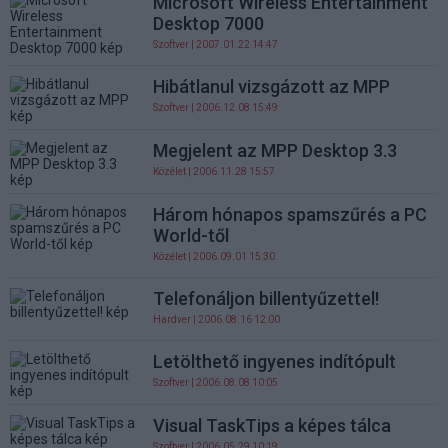
Microsoft Wireless Entertainment
Desktop 7000
Szoftver
| 2007.01.22 14:47
Hibátlanul vizsgázott az MPP
Szoftver
| 2006.12.08 15:49
Megjelent az MPP Desktop 3.3
Közélet
| 2006.11.28 15:57
Három hónapos spamszűrés a PC
World-től
Közélet
| 2006.09.01 15:30
Telefonáljon billentyűzettel!
Hardver
| 2006.08.16 12:00
Letölthető ingyenes indítópult
Szoftver
| 2006.08.08 10:05
Visual TaskTips a képes tálca
Szoftver
| 2006.05.29 10:19