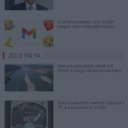
A Gmail mostantól szól, mielőtt -
megint - kínos helyzetbe hoznád
magad
ZÖLD PÁLYA
Nem a szomszédok zárták el a
Dunát: a vízügy cáfolta az interneten
terjedő álhíreket
Rezsicsökkentés: mennyit fogyaszt a
PC-d, a konzolod és a többi
elektronikai eszközöd?