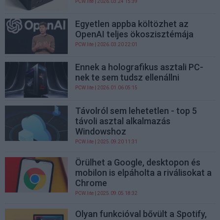
PCW.lite
| 2026.03.24 15:39
Egyetlen appba költözhet az
OpenAI teljes ökoszisztémája
PCW.lite
| 2026.03.20 22:01
Ennek a holografikus asztali PC-
nek te sem tudsz ellenállni
PCW.lite
| 2026.01.06 05:15
Távolról sem lehetetlen - top 5
távoli asztal alkalmazás
Windowshoz
PCW.lite
| 2025.09.20 11:31
Örülhet a Google, desktopon és
mobilon is elpáholta a riválisokat a
Chrome
PCW.lite
| 2025.09.05 18:32
Olyan funkcióval bővült a Spotify,