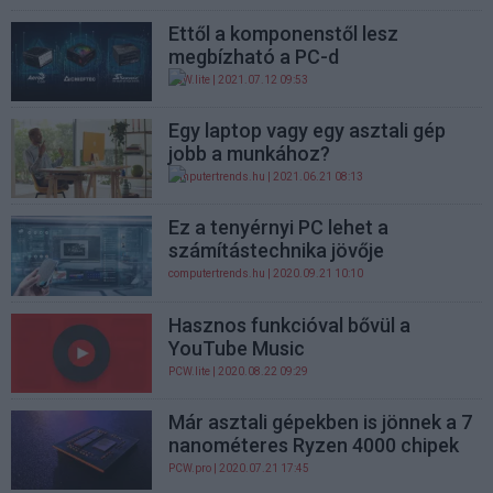
Ettől a komponenstől lesz
megbízható a PC-d
PCW.lite
| 2021.07.12 09:53
Egy laptop vagy egy asztali gép
jobb a munkához?
computertrends.hu
| 2021.06.21 08:13
Ez a tenyérnyi PC lehet a
számítástechnika jövője
computertrends.hu
| 2020.09.21 10:10
Hasznos funkcióval bővül a
YouTube Music
PCW.lite
| 2020.08.22 09:29
Már asztali gépekben is jönnek a 7
nanométeres Ryzen 4000 chipek
PCW.pro
| 2020.07.21 17:45