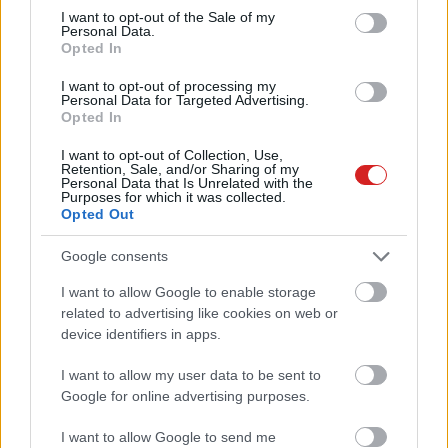
consent section.
I want to opt-out of the Sale of my
Personal Data.
Opted In
Windows 8 - nincs itt semmi
I want to opt-out of processing my
kockázat!
Personal Data for Targeted Advertising.
Opted In
Szoftver
| 2011.09.14 06:56
I want to opt-out of Collection, Use,
Kína megelőzte Amerikát PC
Retention, Sale, and/or Sharing of my
eladásban
Personal Data that Is Unrelated with the
Purposes for which it was collected.
Hardver
| 2011.08.25 11:38
Opted Out
Google consents
I want to allow Google to enable storage
Pioneer hangtechnika a
related to advertising like cookies on web or
számítógépeseknek
device identifiers in apps.
Hardver
| 2011.07.11 15:26
I want to allow my user data to be sent to
Hogyan csináljunk stílusos és
Google for online advertising purposes.
hasznos Asztalt a Smart
Desktoppal?
I want to allow Google to send me