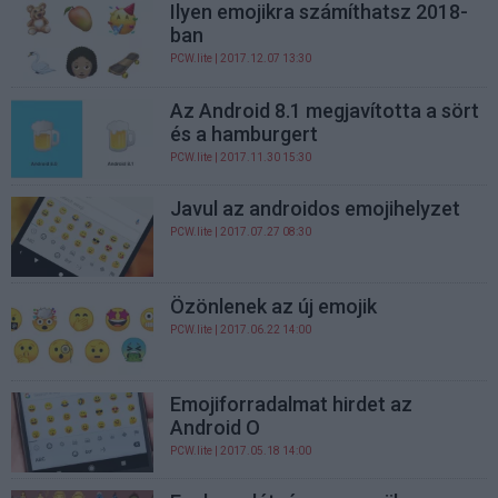
Ilyen emojikra számíthatsz 2018-
ban
PCW.lite
| 2017.12.07 13:30
Az Android 8.1 megjavította a sört
és a hamburgert
PCW.lite
| 2017.11.30 15:30
Javul az androidos emojihelyzet
PCW.lite
| 2017.07.27 08:30
Özönlenek az új emojik
PCW.lite
| 2017.06.22 14:00
Emojiforradalmat hirdet az
Android O
PCW.lite
| 2017.05.18 14:00