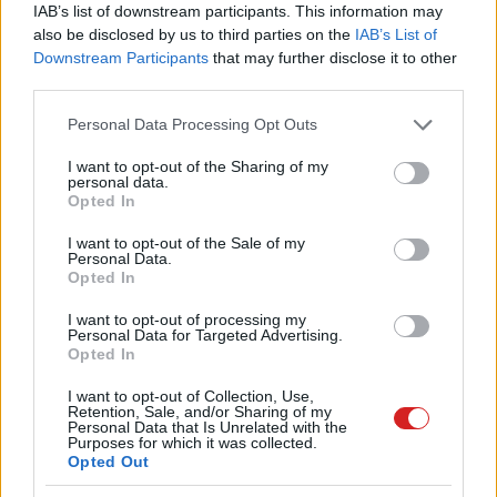
IAB’s list of downstream participants. This information may
Közösség
| 2016.01.28 14:01
also be disclosed by us to third parties on the
IAB’s List of
Downstream Participants
that may further disclose it to other
third parties.
Ezeket az emotikonokat fogod
használni idén
Please note that this website/app uses one or more Google
Personal Data Processing Opt Outs
services and may gather and store information including but
Szoftver
| 2016.01.23 14:01
not limited to your visit or usage behaviour. You may click to
I want to opt-out of the Sharing of my
personal data.
grant or deny consent to Google and its third-party tags to
Óvszert kap az okostelefonod
Opted In
use your data for below specified purposes in below Google
Közélet
| 2015.11.21 08:01
consent section.
I want to opt-out of the Sale of my
Personal Data.
Opted In
Jönnek a nemzeti emotikonok
Közösség
| 2015.11.07 09:01
I want to opt-out of processing my
Personal Data for Targeted Advertising.
Opted In
Csak így születhet meg egy új
I want to opt-out of Collection, Use,
emotikon
Retention, Sale, and/or Sharing of my
Personal Data that Is Unrelated with the
Szoftver
| 2015.10.27 07:01
Purposes for which it was collected.
Opted Out
Emotikonok miatt vizsgálják az