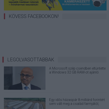
KÖVESS FACEBOOKON!
LEGOLVASOTTABBAK
A Microsoft szép csendben eltüntette
a Windows 32 GB RAM-ot ajánló
útmutatóját
Egy idős házaspár 8 milliárd forintért
sem vált meg a család farmjától,
hogy egy AI cég adatközpontot