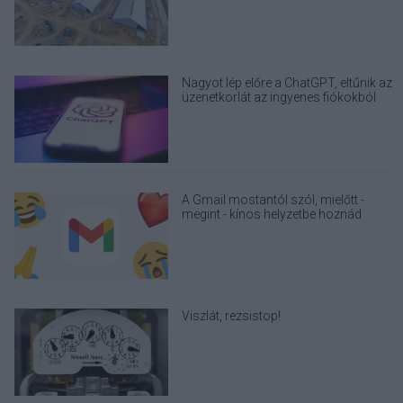
építhessen a helyére
Nagyot lép előre a ChatGPT, eltűnik az
üzenetkorlát az ingyenes fiókokból
A Gmail mostantól szól, mielőtt -
megint - kínos helyzetbe hoznád
magad
Viszlát, rezsistop!