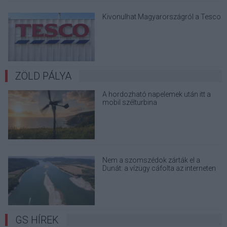
Kivonulhat Magyarországról a Tesco
ZÖLD PÁLYA
A hordozható napelemek után itt a
mobil szélturbina
Nem a szomszédok zárták el a
Dunát: a vízügy cáfolta az interneten
terjedő álhíreket
GS HÍREK