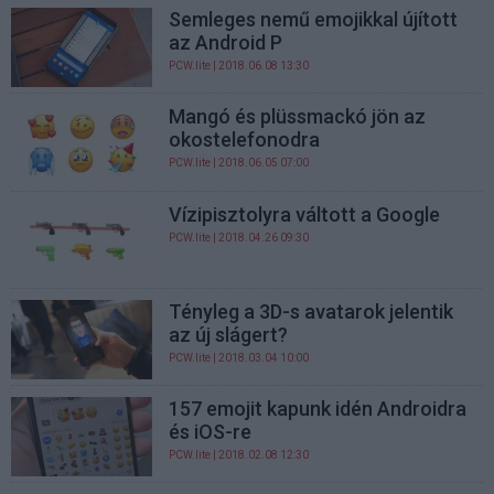
Semleges nemű emojikkal újított
az Android P
PCW.lite
| 2018.06.08 13:30
Mangó és plüssmackó jön az
okostelefonodra
PCW.lite
| 2018.06.05 07:00
Vízipisztolyra váltott a Google
PCW.lite
| 2018.04.26 09:30
Tényleg a 3D-s avatarok jelentik
az új slágert?
PCW.lite
| 2018.03.04 10:00
157 emojit kapunk idén Androidra
és iOS-re
PCW.lite
| 2018.02.08 12:30