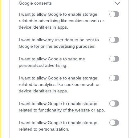
oroszok Apple-t
Google consents
Életmód
| 2015.09.25 17:00
I want to allow Google to enable storage
related to advertising like cookies on web or
Többé senki nem mondja, hogy
device identifiers in apps.
LOL
| 2015.08.11 10:05
I want to allow my user data to be sent to
Google for online advertising purposes.
Ezek az új facebookos
emotikonok
I want to allow Google to send me
Közösség
| 2013.04.30 06:30
personalized advertising.
I want to allow Google to enable storage
related to analytics like cookies on web or
device identifiers in apps.
25 éves a smiley
Közélet
| 2007.09.19 10:04
I want to allow Google to enable storage
related to functionality of the website or app.
I want to allow Google to enable storage
related to personalization.