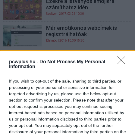
Ezekre a látványos emojikra
számíthatsz idén
Szoftver
| 2017.03.26 10:30
Már emotikonos webcímek is
regisztrálhatóak
Életmód
| 2016.10.30 15:30
Ezek voltak a világon az első
emojik
pcwplus.hu -
Do Not Process My Personal
Information
Életmód
| 2016.10.28 09:00
Három hónap börtön jár egyetlen
If you wish to opt-out of the sale, sharing to third parties, or
emojiért
processing of your personal or sensitive information for
targeted advertising by us, please use the below opt-out
Közösség
| 2016.04.03 08:01
section to confirm your selection. Please note that after your
opt-out request is processed you may continue seeing
Emojihasználatért állítja elő a
interest-based ads based on personal information utilized by
rendőrség a tiniket
us or personal information disclosed to third parties prior to
Közösség
| 2016.03.01 13:01
your opt-out. You may separately opt-out of the further
disclosure of your personal information by third parties on the
Leváltja a lájkot a Facebook