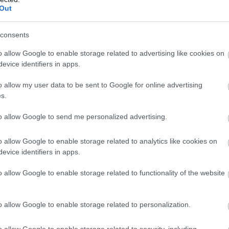
sul belőle.
Out
y dologgal több mint 10 százalékkal
consents
 a fűtésszámlád
o allow Google to enable storage related to advertising like cookies on
11.17 17:38
evice identifiers in apps.
egyensúlya kritikus hatással van a rezsinkre.
o allow my user data to be sent to Google for online advertising
s.
r most betiltanák az előfizetéses
to allow Google to send me personalized advertising.
10.31 17:21
o allow Google to enable storage related to analytics like cookies on
ll egyre több autógyártónál jelenik meg, ez viszont nem
evice identifiers in apps.
korrekt megoldás.
o allow Google to enable storage related to functionality of the website
pp zuhan a gáz ára, van, aki már az
ét várja
o allow Google to enable storage related to personalization.
10.27 18:13
esegített, sok helyen még nem kapcsolták be a fűtést.
o allow Google to enable storage related to security, including