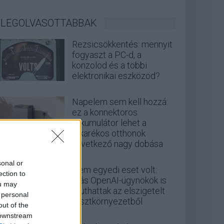
LEGOLVASOTTABBAK
Rezsicsökkentés: mennyit
fogyaszt a PC-d, a
konzolod és a többi
elektronikai eszközöd?
Napelem sem kell hozzá:
ez a konnektoros
akkumulátor lehet a
takarékos otthonok
következő nagy dobása
sonal or
Nem egyedi eset volt:
ection to
más OpenAI-ügynökök is
ou may
kijuthattak az elszigetelt
 personal
tesztkörnyezetből
out of the
 downstream