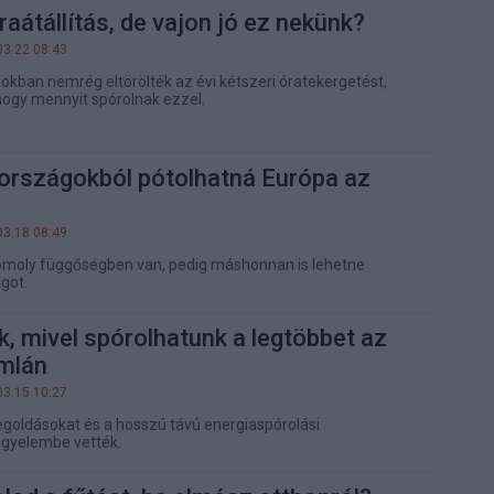
aátállítás, de vajon jó ez nekünk?
03.22 08:43
okban nemrég eltörölték az évi kétszeri óratekergetést,
ogy mennyit spórolnak ezzel.
 országokból pótolhatná Európa az
03.18 08:49
omoly függőségben van, pedig máshonnan is lehetne
got.
, mivel spórolhatunk a legtöbbet az
mlán
03.15 10:27
goldásokat és a hosszú távú energiaspórolási
figyelembe vették.