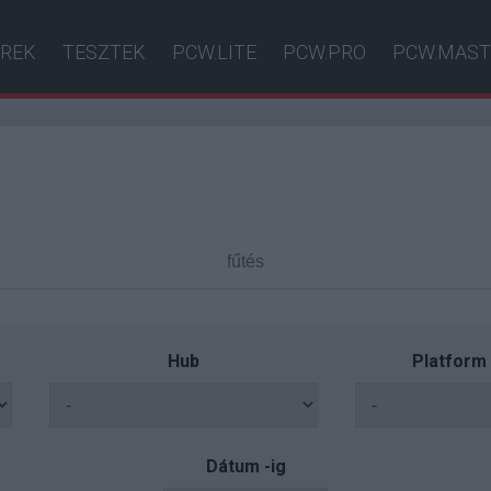
ÍREK
TESZTEK
PCW.LITE
PCW.PRO
PCW.MAST
Hub
Platform
Dátum -ig