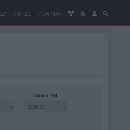
ER
TIPPEK
PCW MAX
Dátum -tól