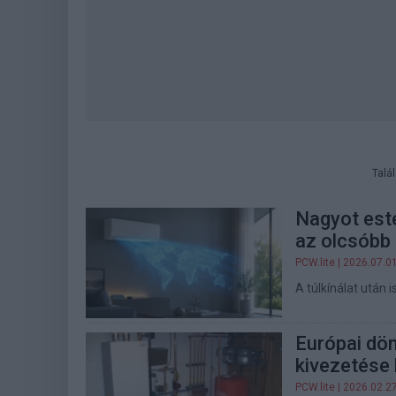
Talá
Nagyot este
az olcsóbb
PCW.lite
| 2026.07.0
A túlkínálat után 
Európai dön
kivezetése
PCW.lite
| 2026.02.2