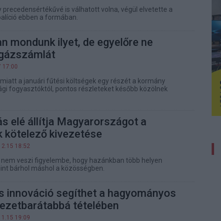
 precedensértékűvé is válhatott volna, végül elvetette a
líció ebben a formában.
 mondunk ilyet, de egyelőre ne
 gázszámlát
7 17:00
 miatt a januári fűtési költségek egy részét a kormány
sági fogyasztóktól, pontos részleteket később közölnek
vás elé állítja Magyarországot a
 kötelező kivezetése
12.15 18:52
a nem veszi figyelembe, hogy hazánkban több helyen
int bárhol máshol a közösségben.
es innováció segíthet a hagyományos
yezetbarátabbá tételében
11.15 19:09