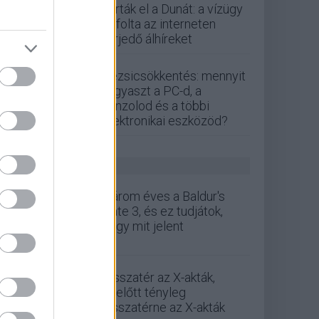
zárták el a Dunát: a vízügy
cáfolta az interneten
terjedő álhíreket
Rezsicsökkentés: mennyit
fogyaszt a PC-d, a
konzolod és a többi
elektronikai eszközöd?
GS HÍREK
Három éves a Baldur's
Gate 3, és ez tudjátok,
hogy mit jelent
Visszatér az X-akták,
mielőtt tényleg
visszatérne az X-akták