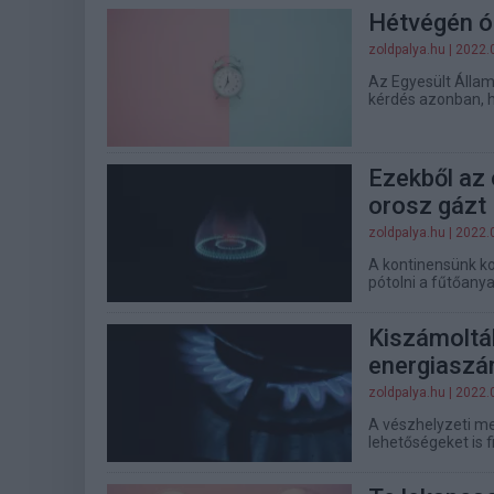
Hétvégén ór
zoldpalya.hu
| 2022.
Az Egyesült Állam
kérdés azonban, h
Ezekből az
orosz gázt
zoldpalya.hu
| 2022.
A kontinensünk k
pótolni a fűtőanya
Kiszámolták
energiaszá
zoldpalya.hu
| 2022.
A vészhelyzeti me
lehetőségeket is 