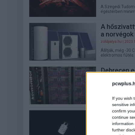
A Szegedi Tudomá
égéstérben minima
A hőszivatt
a norvégok 
zoldpalya.hu
| 2023.
Állítják, még -30 
elektromos fűtés.
Debrecen eg
városi usz
pcwplus.h
zoldpalya.hu
| 2023.
Az ország legnag
If you wish 
felhasználni erre a
sensitive in
confirm you
Így spórolj
continue se
zoldpalya.hu
| 2023.
information 
further disc
A világítás, a víz,
komoly megtakarít