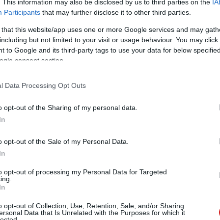
. This information may also be disclosed by us to third parties on the
IA
Participants
that may further disclose it to other third parties.
 that this website/app uses one or more Google services and may gath
ökei megtalálták a legjobb
including but not limited to your visit or usage behaviour. You may click 
az elektromos autók hatótávjának
 to Google and its third-party tags to use your data for below specifi
ogle consent section.
02.22 17:38
l Data Processing Opt Outs
az utasok is kellemes melegben maradnak.
o opt-out of the Sharing of my personal data.
 ki a számodra tökéletes klímát!
In
02.01 17:43
odafigyelni, hogy minden a lehető legjobban működjön.
o opt-out of the Sale of my Personal Data.
In
to opt-out of processing my Personal Data for Targeted
yett bitcoinnal melegítik a holland
ing.
In
12.26 10:07
o opt-out of Collection, Use, Retention, Sale, and/or Sharing
ersonal Data that Is Unrelated with the Purposes for which it
nyászata rengeteg energiát emészt fel, így legalább
lected.