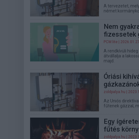
A tervezetet, mely
német kormánykoa
Nem gyakran
fizessetek
PCW.lite
| 2026.01.2
A rendkívüli hideg
átvállalja a lakos
majd.
Óriási kihí
gázkazánok
zoldpalya.hu
| 2023.
Az Uniós direktív
fűtenek gázzal, m
Egy ígéret
fűtés körn
zoldpalya.hu
| 2023.