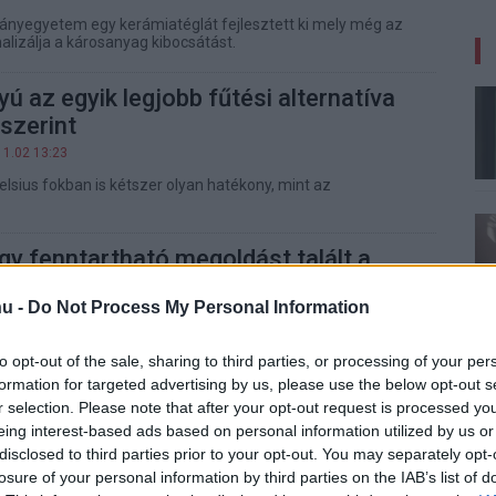
nyegyetem egy kerámiatéglát fejlesztett ki mely még az
lizálja a károsanyag kibocsátást.
yú az egyik legjobb fűtési alternatíva
szerint
11.02 13:23
Celsius fokban is kétszer olyan hatékony, mint az
y fenntartható megoldást talált a
oda fűtésére
u -
Do Not Process My Personal Information
10.13 19:07
yobb szuperszámítógépének hulladékhőjét fogják
to opt-out of the sale, sharing to third parties, or processing of your per
 célra.
formation for targeted advertising by us, please use the below opt-out s
r selection. Please note that after your opt-out request is processed y
 otthon az energiával
eing interest-based ads based on personal information utilized by us or
03.03 17:38
disclosed to third parties prior to your opt-out. You may separately opt-
losure of your personal information by third parties on the IAB’s list of
 a fűtés és a hűtés mind olyasmi, ahol egy kis odafigyeléssel
ást érhetsz el.