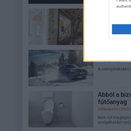
authenti
Ezekkel a 
klímalábny
zoldpalya.hu
| 2022.
Nem elég, ha új az 
Fázol a BM
zoldpalya.hu
| 2022.
A videojátékokból
Abból a biz
fűtőanyag
zoldpalya.hu
| 2022.
Nem túl meglepő m
szolgáltatást nyúj