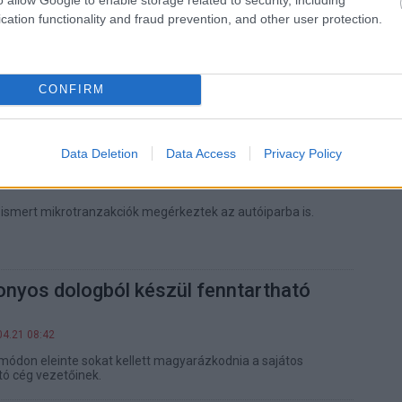
cation functionality and fraud prevention, and other user protection.
lépésekkel csökkentheted az otthonod
omát
10.19 17:41
CONFIRM
ablak, arra is figyelnünk kell, honnan van!
Data Deletion
Data Access
Privacy Policy
W-dben? Fizess a melegért!
07.13 08:51
 ismert mikrotranzakciók megérkeztek az autóiparba is.
onyos dologból készül fenntartható
04.21 08:42
ódon eleinte sokat kellett magyarázkodnia a sajátos
tó cég vezetőinek.