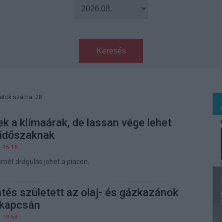
Keresés
latok száma: 28
k a klímaárak, de lassan vége lehet
 időszaknak
1 15:16
ismét drágulás jöhet a piacon.
tés született az olaj- és gázkazánok
 kapcsán
7 19:58