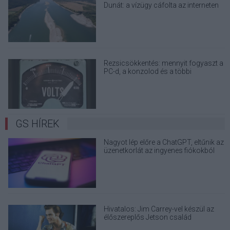
Dunát: a vízügy cáfolta az interneten
terjedő álhíreket
Rezsicsökkentés: mennyit fogyaszt a
PC-d, a konzolod és a többi
elektronikai eszközöd?
GS HÍREK
Nagyot lép előre a ChatGPT, eltűnik az
üzenetkorlát az ingyenes fiókokból
Hivatalos: Jim Carrey-vel készül az
élőszereplős Jetson család