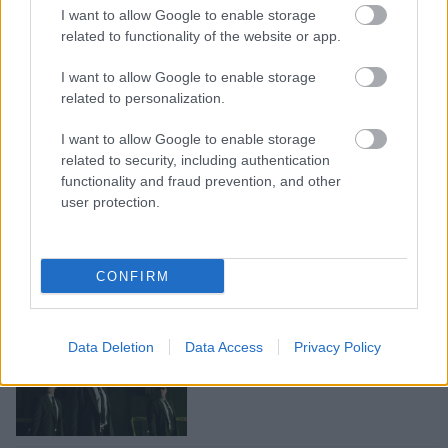
I want to allow Google to enable storage
related to functionality of the website or app.
LEGOLVASOTTABBAK
I want to allow Google to enable storage
Rezsicsökkentés: mennyit fogyaszt a
related to personalization.
PC-d, a konzolod és a többi
elektronikai eszközöd?
I want to allow Google to enable storage
related to security, including authentication
functionality and fraud prevention, and other
user protection.
Napelem sem kell hozzá: ez a
konnektoros akkumulátor lehet a
takarékos otthonok következő nagy
dobása
CONFIRM
Data Deletion
Data Access
Privacy Policy
Nem egyedi eset volt: más OpenAI-
ügynökök is kijuthattak az elszigetelt
tesztkörnyezetből