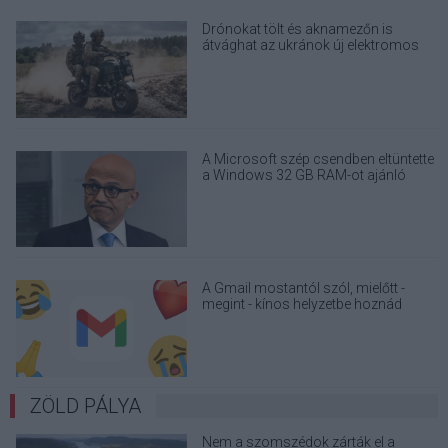
Drónokat tölt és aknamezőn is
átvághat az ukránok új elektromos
motorja
A Microsoft szép csendben eltüntette
a Windows 32 GB RAM-ot ajánló
útmutatóját
A Gmail mostantól szól, mielőtt -
megint - kínos helyzetbe hoznád
magad
ZÖLD PÁLYA
Nem a szomszédok zárták el a