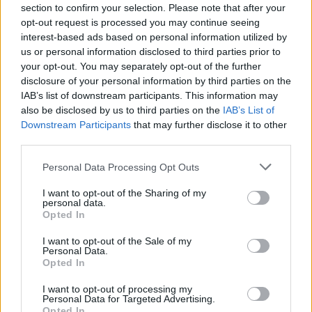
section to confirm your selection. Please note that after your
Amit csak akarunk
opt-out request is processed you may continue seeing
interest-based ads based on personal information utilized by
Tudomány
| 2006.11.21 10:21
us or personal information disclosed to third parties prior to
A Fraunhofer Institute - DivX
your opt-out. You may separately opt-out of the further
összefogás
disclosure of your personal information by third parties on the
IAB’s list of downstream participants. This information may
Közélet
| 2002.04.09 09:51
also be disclosed by us to third parties on the
IAB’s List of
Downstream Participants
that may further disclose it to other
third parties.
Please note that this website/app uses one or more Google
Personal Data Processing Opt Outs
services and may gather and store information including but
not limited to your visit or usage behaviour. You may click to
I want to opt-out of the Sharing of my
personal data.
grant or deny consent to Google and its third-party tags to
Opted In
use your data for below specified purposes in below Google
consent section.
I want to opt-out of the Sale of my
Personal Data.
Opted In
I want to opt-out of processing my
Personal Data for Targeted Advertising.
Opted In