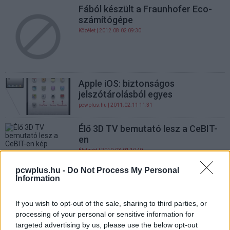
Fából készült a Fraunhofer Eco-
számítógépe
Közélet
| 2012.08.02 09:30
Apple iOS: biztonságos
jelszótárolásból egyes
pcwplus.hu
| 2011.02.11 11:31
Élő 3D TV bemutató lesz a CeBIT-
en
Életmód
| 2010.03.01 10:49
pcwplus.hu -
Do Not Process My Personal
MAGIX MP3 Maker 14 – hallgat is...
Information
Életmód
| 2008.07.01 13:05
Gondolkodó Fraunhofer
If you wish to opt-out of the sale, sharing to third parties, or
fotóalbum
processing of your personal or sensitive information for
targeted advertising by us, please use the below opt-out
Életmód
| 2007.02.08 10:50