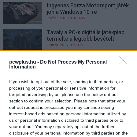
Ingyenes Forza Motorsport játék
jön a Windows 10-re
Szoftver
| 2016.03.01 16:15
Tavaly a PC-s digitális játékpiac
termelte a legtöbb bevételt
Életmód
| 2016.01.27 17:25
Jöhet a view-to-play üzleti modell
pcwplus.hu -
Do Not Process My Personal
a mobiljátékokban
Information
Mobil
| 2015.06.12 13:00
If you wish to opt-out of the sale, sharing to third parties, or
A mobiljátékok TOP 5 legnagyobb
processing of your personal or sensitive information for
bűne
targeted advertising by us, please use the below opt-out
Mobil
| 2015.05.04 17:00
section to confirm your selection. Please note that after your
opt-out request is processed you may continue seeing
interest-based ads based on personal information utilized by
us or personal information disclosed to third parties prior to
your opt-out. You may separately opt-out of the further
disclosure of your personal information by third parties on the