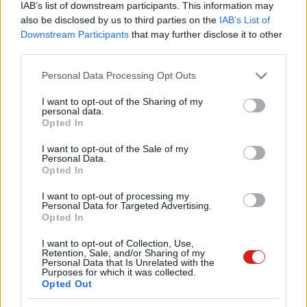
IAB’s list of downstream participants. This information may
also be disclosed by us to third parties on the
IAB’s List of
Downstream Participants
that may further disclose it to other
third parties.
Please note that this website/app uses one or more Google
Personal Data Processing Opt Outs
services and may gather and store information including but
not limited to your visit or usage behaviour. You may click to
I want to opt-out of the Sharing of my
personal data.
grant or deny consent to Google and its third-party tags to
Opted In
use your data for below specified purposes in below Google
consent section.
I want to opt-out of the Sale of my
Personal Data.
Opted In
I want to opt-out of processing my
Personal Data for Targeted Advertising.
Opted In
I want to opt-out of Collection, Use,
Retention, Sale, and/or Sharing of my
Personal Data that Is Unrelated with the
Purposes for which it was collected.
Opted Out