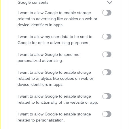
Google consents
I want to allow Google to enable storage
KÖVESS FACEBOOKON!
related to advertising like cookies on web or
device identifiers in apps.
I want to allow my user data to be sent to
Google for online advertising purposes.
I want to allow Google to send me
personalized advertising.
LEGOLVASOTTABBAK
I want to allow Google to enable storage
related to analytics like cookies on web or
Rezsicsökkentés: mennyit fogyaszt a
device identifiers in apps.
PC-d, a konzolod és a többi
elektronikai eszközöd?
I want to allow Google to enable storage
related to functionality of the website or app.
I want to allow Google to enable storage
Napelem sem kell hozzá: ez a
related to personalization.
konnektoros akkumulátor lehet a
takarékos otthonok következő nagy