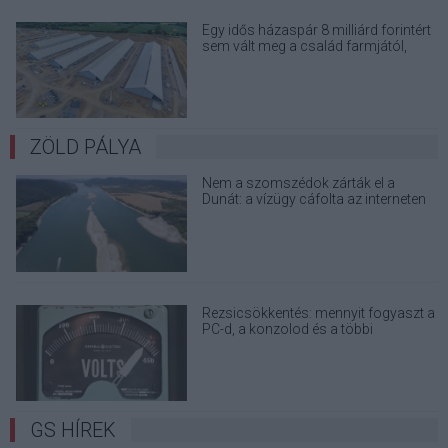
Egy idős házaspár 8 milliárd forintért
sem vált meg a család farmjától,
hogy egy AI cég adatközpontot
építhessen a helyére
ZÖLD PÁLYA
Nem a szomszédok zárták el a
Dunát: a vízügy cáfolta az interneten
terjedő álhíreket
Rezsicsökkentés: mennyit fogyaszt a
PC-d, a konzolod és a többi
elektronikai eszközöd?
GS HÍREK