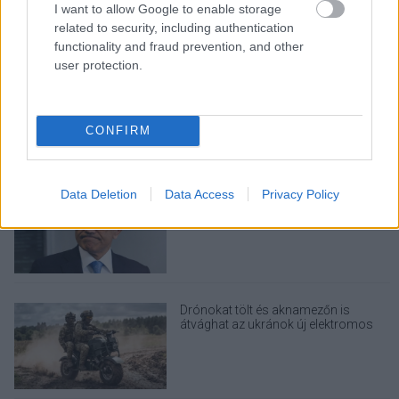
dobása
I want to allow Google to enable storage
related to security, including authentication
functionality and fraud prevention, and other
user protection.
Nem egyedi eset volt: más OpenAI-
ügynökök is kijuthattak az elszigetelt
tesztkörnyezetből
CONFIRM
Data Deletion
Data Access
Privacy Policy
A Microsoft szép csendben eltüntette
a Windows 32 GB RAM-ot ajánló
útmutatóját
Drónokat tölt és aknamezőn is
átvághat az ukránok új elektromos
motorja