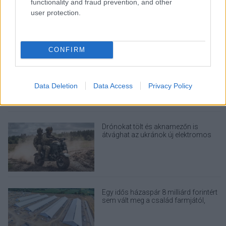
functionality and fraud prevention, and other
ügynökök is kijuthattak az elszigetelt
tesztkörnyezetből
user protection.
CONFIRM
A Microsoft szép csendben eltüntette
a Windows 32 GB RAM-ot ajánló
útmutatóját
Data Deletion
Data Access
Privacy Policy
Drónokat tölt és aknamezőn is
átvághat az ukránok új elektromos
motorja
Egy idős házaspár 8 milliárd forintért
sem vált meg a család farmjától,
hogy egy AI cég adatközpontot
építhessen a helyére