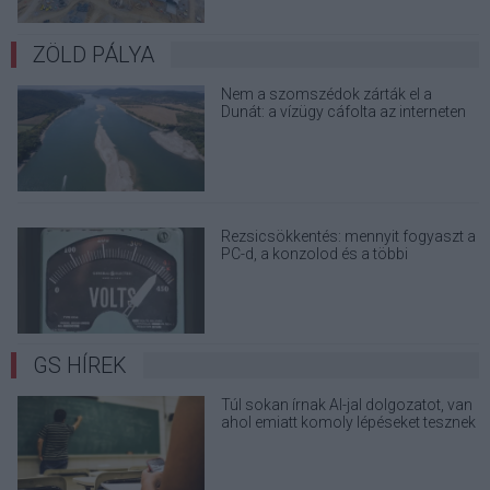
ZÖLD PÁLYA
Nem a szomszédok zárták el a
Dunát: a vízügy cáfolta az interneten
terjedő álhíreket
Rezsicsökkentés: mennyit fogyaszt a
PC-d, a konzolod és a többi
elektronikai eszközöd?
GS HÍREK
Túl sokan írnak AI-jal dolgozatot, van
ahol emiatt komoly lépéseket tesznek
a tanárok