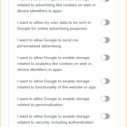
related to advertising like cookies on web or
device identifiers in apps.
I want to allow my user data to be sent to
Google for online advertising purposes.
I want to allow Google to send me
LEGOLVASOTTABBAK
personalized advertising.
Rezsicsökkentés: mennyit fogyaszt a
PC-d, a konzolod és a többi
I want to allow Google to enable storage
elektronikai eszközöd?
related to analytics like cookies on web or
device identifiers in apps.
I want to allow Google to enable storage
related to functionality of the website or app.
Napelem sem kell hozzá: ez a
konnektoros akkumulátor lehet a
takarékos otthonok következő nagy
I want to allow Google to enable storage
dobása
related to personalization.
I want to allow Google to enable storage
related to security, including authentication
Nem egyedi eset volt: más OpenAI-