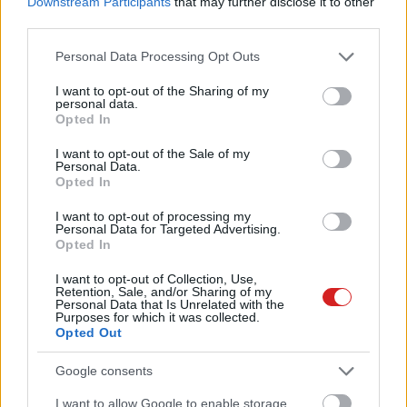
Downstream Participants
that may further disclose it to other
third parties.
Please note that this website/app uses one or more Google
Personal Data Processing Opt Outs
services and may gather and store information including but
not limited to your visit or usage behaviour. You may click to
I want to opt-out of the Sharing of my
personal data.
grant or deny consent to Google and its third-party tags to
Opted In
use your data for below specified purposes in below Google
consent section.
I want to opt-out of the Sale of my
Personal Data.
Opted In
I want to opt-out of processing my
Personal Data for Targeted Advertising.
Opted In
I want to opt-out of Collection, Use,
Retention, Sale, and/or Sharing of my
Personal Data that Is Unrelated with the
Purposes for which it was collected.
Opted Out
Google consents
KÖVESS FACEBOOKON!
I want to allow Google to enable storage