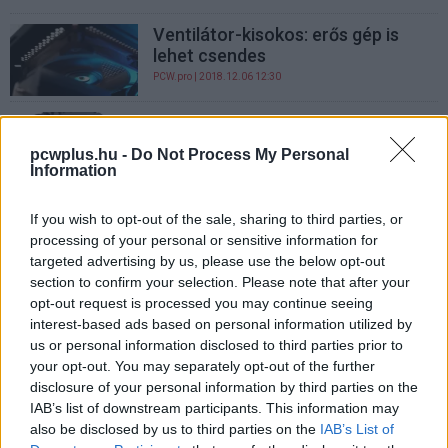
Ventilátor-kisokos: erős gép is
lehet csendes
PCW.pro
| 2018.12.06 12:30
Az ideális PC-hűtés
PCW.master
| 2018.01.05 11:00
pcwplus.hu -
Do Not Process My Personal
Information
Noteszgéphűtés profi módra
If you wish to opt-out of the sale, sharing to third parties, or
Hardver
| 2007.07.18 11:40
processing of your personal or sensitive information for
targeted advertising by us, please use the below opt-out
section to confirm your selection. Please note that after your
opt-out request is processed you may continue seeing
interest-based ads based on personal information utilized by
us or personal information disclosed to third parties prior to
your opt-out. You may separately opt-out of the further
disclosure of your personal information by third parties on the
IAB’s list of downstream participants. This information may
also be disclosed by us to third parties on the
IAB’s List of