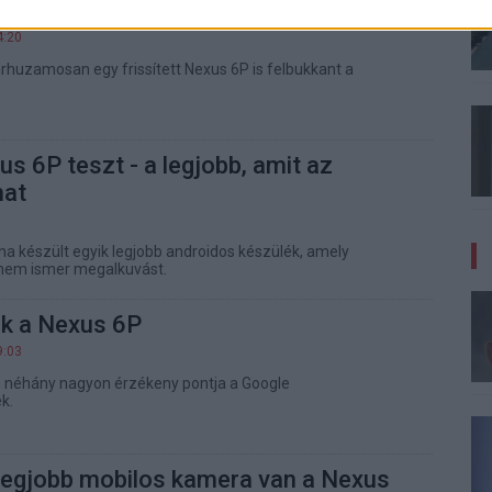
 Nexus készüléken dolgozik az HTC
4:20
árhuzamosan egy frissített Nexus 6P is felbukkant a
s 6P teszt - a legjobb, amit az
hat
ha készült egyik legjobb androidos készülék, amely
nem ismer megalkuvást.
ik a Nexus 6P
9:03
an néhány nagyon érzékeny pontja a Google
k.
legjobb mobilos kamera van a Nexus