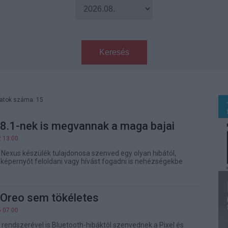
Keresés
latok száma: 15
 8.1-nek is megvannak a maga bajai
2 13:00
 Nexus készülék tulajdonosa szenved egy olyan hibától,
t képernyőt feloldani vagy hívást fogadni is nehézségekbe
 Oreo sem tökéletes
5 07:00
 rendszerével is Bluetooth-hibáktól szenvednek a Pixel és