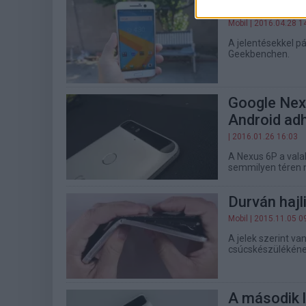
Két Google
Mobil
| 2016.04.28 1
A jelentésekkel p
Geekbenchen.
Google Nexu
Android ad
| 2016.01.26 16:03
A Nexus 6P a vala
semmilyen téren 
Durván hajl
Mobil
| 2015.11.05 0
A jelek szerint v
csúcskészülékéne
A második 