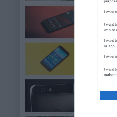
purpose
Érkezik az 
I want 
Szoftver
| 2017.01.3
Sajnos azonban n
I want t
Androidot.
web or d
I want t
Megjelent a
or app.
Szoftver
| 2016.10.2
I want t
A legújabb Nexus 
decemberben jön.
I want t
authenti
Vége a Goo
Mobil
| 2016.10.05 1
A Google bevallot