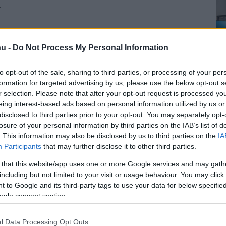
.
a Google az Android 7.1.2-vel
u -
Do Not Process My Personal Information
8 07:00
s készülékek tulajdonosai közül sokan panaszkodnak arra,
to opt-out of the sale, sharing to third parties, or processing of your per
at-olvasó a frissítés után megadta magát.
formation for targeted advertising by us, please use the below opt-out s
r selection. Please note that after your opt-out request is processed y
eing interest-based ads based on personal information utilized by us or
 Android 7.1.2
disclosed to third parties prior to your opt-out. You may separately opt-
4 11:33
losure of your personal information by third parties on the IAB’s list of
. This information may also be disclosed by us to third parties on the
IA
erzióhoz tartozó képfájlok, befutott a Pixel és a Nexus
Participants
that may further disclose it to other third parties.
ssítés.
 that this website/app uses one or more Google services and may gath
including but not limited to your visit or usage behaviour. You may click 
z Android O előzetesét
 to Google and its third-party tags to use your data for below specifi
ogle consent section.
5 10:30
re csak a Nexus 6P és a Nexus 5X készülékeken működik.
l Data Processing Opt Outs