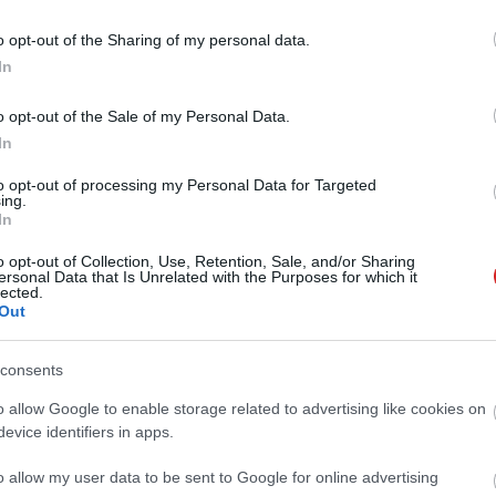
o opt-out of the Sharing of my personal data.
oid 7.1.2 második bétája
In
1 15:45
o opt-out of the Sale of my Personal Data.
ításokat tartalmaz, de a Nexus 6P ujjlenyomat-olvasóját
te a gesztusvezérlésre.
In
to opt-out of processing my Personal Data for Targeted
ing.
 is jön a Google Assistant
In
9:00
o opt-out of Collection, Use, Retention, Sale, and/or Sharing
ersonal Data that Is Unrelated with the Purposes for which it
bb androidos frissítéssel érkezik az asszisztens a Nexus
lected.
5X-re.
Out
lenyomatos gesztusvezérlés az utolsó
consents
o allow Google to enable storage related to advertising like cookies on
0:04
evice identifiers in apps.
unkciót az Android 7.1.2-es frissítés teszi elérhetővé a
o allow my user data to be sent to Google for online advertising
Nexus 6P-n.