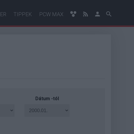
ER
TIPPEK
PCW MAX
Dátum -tól