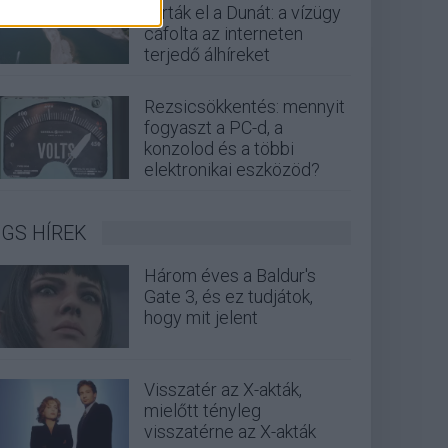
zárták el a Dunát: a vízügy
cáfolta az interneten
terjedő álhíreket
Rezsicsökkentés: mennyit
fogyaszt a PC-d, a
konzolod és a többi
elektronikai eszközöd?
GS HÍREK
Három éves a Baldur's
Gate 3, és ez tudjátok,
hogy mit jelent
Visszatér az X-akták,
mielőtt tényleg
visszatérne az X-akták