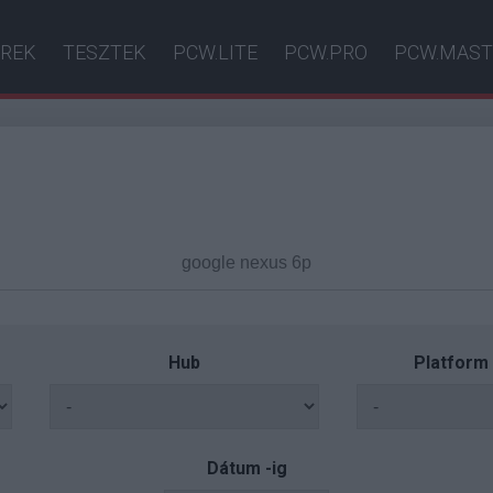
ÍREK
TESZTEK
PCW.LITE
PCW.PRO
PCW.MAST
Hub
Platform
Dátum -ig