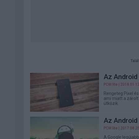
Talá
Az Android
PCW.lite
| 2018.01.1
Rengeteg Pixel és
ami miatt a zárol
ütközik.
Az Android
PCW.lite
| 2017.08.2
A Google legújabb