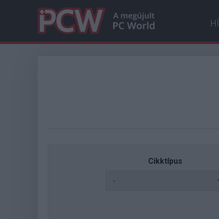
H
Cikktípus