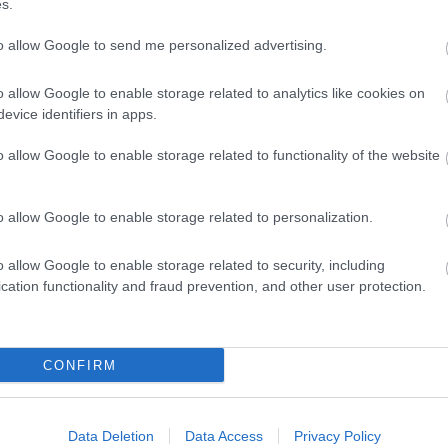
s.
Android 7.1.2
to allow Google to send me personalized advertising.
1 12:01
em minden Nexus készülék kapja meg a legújabb
o allow Google to enable storage related to analytics like cookies on
evice identifiers in apps.
o allow Google to enable storage related to functionality of the website
z Android 7.1 előzetese
0 09:00
o allow Google to enable storage related to personalization.
készülékekre már tölthető az új Android, a végleges kiadás
o allow Google to enable storage related to security, including
cation functionality and fraud prevention, and other user protection.
gle Nexus termékeknek
3:00
CONFIRM
ta, hogy nem tervez több Nexus terméket kiadni a jövőben.
Data Deletion
Data Access
Privacy Policy