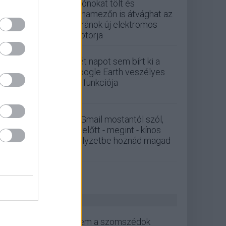
Drónokat tölt és
aknamezőn is átvághat az
ukránok új elektromos
motorja
Két napot sem bírt ki a
Google Earth veszélyes
AI-funkciója
A Gmail mostantól szól,
mielőtt - megint - kínos
helyzetbe hoznád magad
ZÖLD PÁLYA
Nem a szomszédok