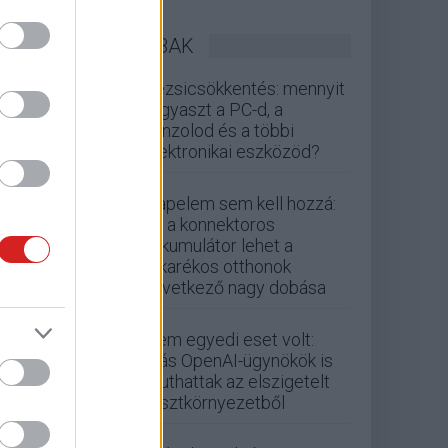
LEGOLVASOTTABBAK
Rezsicsökkentés: mennyit
fogyaszt a PC-d, a
konzolod és a többi
elektronikai eszközöd?
Napelem sem kell hozzá:
ez a konnektoros
akkumulátor lehet a
takarékos otthonok
következő nagy dobása
Nem egyedi eset volt:
más OpenAI-ügynökök is
kijuthattak az elszigetelt
tesztkörnyezetből