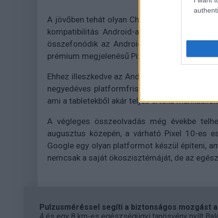
authenti
A jövőben tehát olyan Chromebookok érkezhet
kompatibilitás Android-alkalmazásokkal még
összefonódik az Androidos telefonokkal. A ki
prémium megjelenésű Pixel Laptopon, amelyne
Ehhez illeszkedve az Android is egyre inkább a
negyedéves platformfrissítésében többablakos,
ami a tabletekből akár teljes értékű munkaállo
A végleges összeolvadás még évekbe telhe
augusztus közepén, a várható Pixel 10-es e
Google egy olyan platformot készül építeni, a
nemcsak a saját ökoszisztémáját, de az egész 
Pulzusméréssel segíti a biztonságos mozgást az
4 és egy 8 km-es egészségügyi tanösvény nyílt Bal