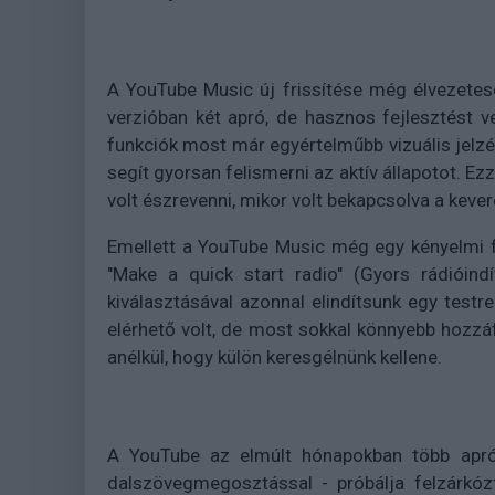
A YouTube Music új frissítése még élvezetese
verzióban két apró, de hasznos fejlesztést ve
funkciók most már egyértelműbb vizuális jelzé
segít gyorsan felismerni az aktív állapotot. E
volt észrevenni, mikor volt bekapcsolva a keve
Emellett a YouTube Music még egy kényelmi f
"Make a quick start radio" (Gyors rádióind
kiválasztásával azonnal elindítsunk egy testr
elérhető volt, de most sokkal könnyebb hozzáfé
anélkül, hogy külön keresgélnünk kellene.
A YouTube az elmúlt hónapokban több apró
dalszövegmegosztással - próbálja felzárkóz