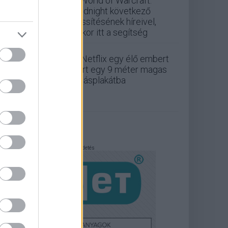
a World of Warcraft:
Midnight következő
frissítésének híreivel,
akkor itt a segítség
A Netflix egy élő embert
zárt egy 9 méter magas
óriásplakátba
Hirdetés