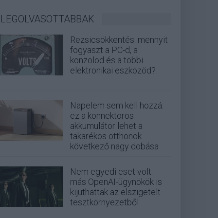
LEGOLVASOTTABBAK
Rezsicsökkentés: mennyit
fogyaszt a PC-d, a
konzolod és a többi
elektronikai eszközöd?
Napelem sem kell hozzá:
ez a konnektoros
akkumulátor lehet a
takarékos otthonok
következő nagy dobása
Nem egyedi eset volt:
más OpenAI-ügynökök is
kijuthattak az elszigetelt
tesztkörnyezetből