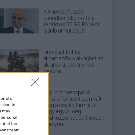
A Microsoft szép
csendben eltüntette a
Windows 32 GB RAM-ot
ajánló útmutatóját
Drónokat tölt és
aknamezőn is átvághat az
ukránok új elektromos
motorja
Egy idős házaspár 8
milliárd forintért sem vált
sonal or
meg a család farmjától,
ection to
hogy egy AI cég
ou may
adatközpontot építhessen
 personal
a helyére
out of the
 downstream