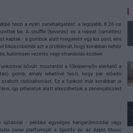
bbé teszi a nyári zenehallgatást: a legújabb, 8.26-os
zettek be. A shuffle (keverés) és a repeat (ismétlés)
st kaptak - a gombok alatt megjelent egy kis pont, ami
zzel kiküszöbölték azt a problémát, hogy korábban nehéz
rés, különösen vezetés vagy strandolás közben.
unkcióval bővült: mostantól a főképernyőn elérhető a
ítás) gomb, amely lehetővé teszi, hogy pár előadó
e szabott rádióállomást. Ez a funkció már korábban is
rni, így pillanatok alatt elkezdhetjük a zenelejátszást
 újítással - például egységes hangerőmóddal vagy
tatni zenei platformját a Spotify és az Apple Music