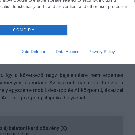
cation functionality and fraud prevention, and other user protection.
nek, amelyek teljes Android-alapokon működnek, így a
 jobb lehet, miközben a rendszer mélyebb szinten is
szivárgott hírek szerint a Google dolgozik is egy új,
CONFIRM
k belső kódneve Snowy.
 desktop-funkcionalitás felé halad: az Android 16 első
Data Deletion
Data Access
Privacy Policy
 külső kijelzőkre optimalizált asztali mód is érkezik,
mást csinálhat.
t, így a következő nagy bejelentésre nem érdemes
seményen számítani. Az viszont már most látszik: a
mely egyszerre mobil, desktop és AI-központú, és ezzel
Android jövőjét új alapokra helyezheti.
 új balatoni kardioösvény (X)
atonalmádiban.