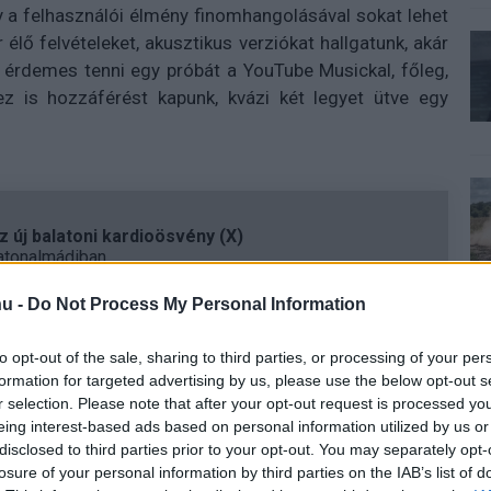
gy a felhasználói élmény finomhangolásával sokat lehet
élő felvételeket, akusztikus verziókat hallgatunk, akár
b érdemes tenni egy próbát a YouTube Musickal, főleg,
 is hozzáférést kapunk, kvázi két legyet ütve egy
 új balatoni kardioösvény (X)
atonalmádiban.
u -
Do Not Process My Personal Information
to opt-out of the sale, sharing to third parties, or processing of your per
formation for targeted advertising by us, please use the below opt-out s
r selection. Please note that after your opt-out request is processed y
eing interest-based ads based on personal information utilized by us or
disclosed to third parties prior to your opt-out. You may separately opt-
losure of your personal information by third parties on the IAB’s list of
Tetszik