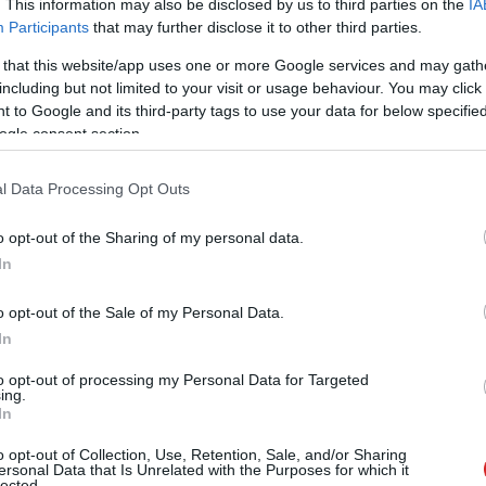
. This information may also be disclosed by us to third parties on the
IA
Participants
that may further disclose it to other third parties.
 that this website/app uses one or more Google services and may gath
including but not limited to your visit or usage behaviour. You may click 
zászólások
 to Google and its third-party tags to use your data for below specifi
ogle consent section.
l Data Processing Opt Outs
is megerősítette:
o opt-out of the Sharing of my personal data.
id és a ChromeOS
In
o opt-out of the Sale of my Personal Data.
In
to opt-out of processing my Personal Data for Targeted
ing.
In
sze rendszereit, új korszak jöhet a
o opt-out of Collection, Use, Retention, Sale, and/or Sharing
ersonal Data that Is Unrelated with the Purposes for which it
lected.