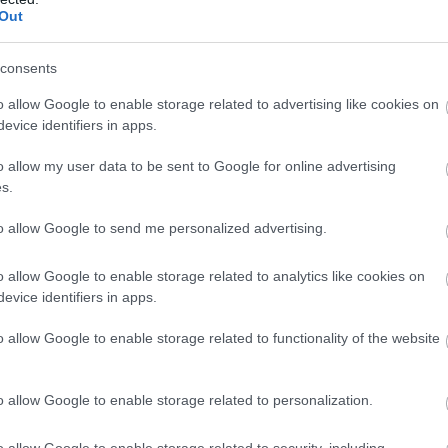
Out
atalosan is megerősítést nyert: a Google valóban
consents
. A nagy bejelentés nem egy sajtóközlemény vagy
o allow Google to enable storage related to advertising like cookies on
y váratlan beszélgetés során derült ki, amikor Sameer
evice identifiers in apps.
lős elnöke TechRadar újságírójával beszélgetett.
o allow my user data to be sent to Google for online advertising
porter MacBook Prót, iPhone-t és Apple Watchot, mert
s.
to allow Google to send me personalized advertising.
 az Androidot egyetlen platformmá".
o allow Google to enable storage related to analytics like cookies on
 kapni. Bár sok részlet még nem ismert, annyi biztos: a
evice identifiers in apps.
i élmény, ahol a mobilok, táblagépek és laptopok
o allow Google to enable storage related to functionality of the website
z különösen fontos lehet most, hogy a Google az AI-
24 elején bejelentették, hogy egyes Android kernel-
elősegítésére.
o allow Google to enable storage related to personalization.
o allow Google to enable storage related to security, including