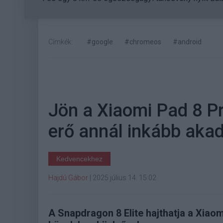
Címkék:
#google
#chromeos
#android
Jön a Xiaomi Pad 8 P
erő annál inkább aka
Kedvencekhez
Hajdú Gábor
|
2025 július 14. 15:02
A Snapdragon 8 Elite hajthatja a Xiaom