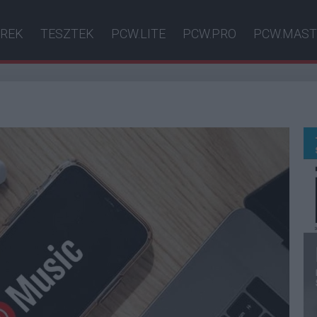
ÍREK
TESZTEK
PCW.LITE
PCW.PRO
PCW.MAST