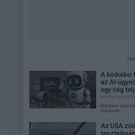
Talá
A kódolási 
az AI-ügynö
egy cég tel
PCW.lite
| 2026.05.0
Majdnem végzetes 
iparágnak.
Az USA zöld
tesztelésé