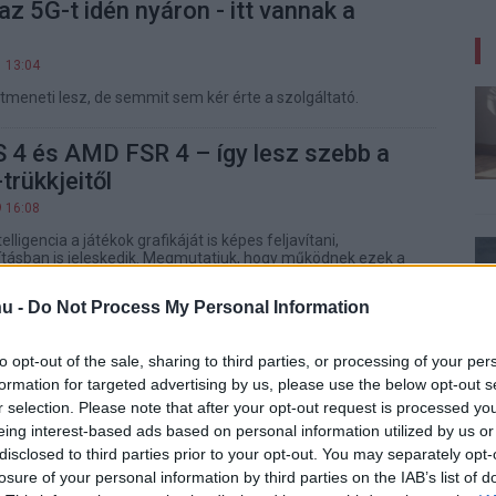
az 5G-t idén nyáron - itt vannak a
1 13:04
átmeneti lesz, de semmit sem kér érte a szolgáltató.
 4 és AMD FSR 4 – így lesz szebb a
trükkjeitől
9 16:08
ligencia a játékok grafikáját is képes feljavítani,
tásban is jeleskedik. Megmutatjuk, hogy működnek ezek a
re figyelj, ha aktiválod őket.
u -
Do Not Process My Personal Information
nced SystemCare 18 Pro teszt –
tt PC-vel minden könnyebben megy
to opt-out of the sale, sharing to third parties, or processing of your per
formation for targeted advertising by us, please use the below opt-out s
3 15:18
r selection. Please note that after your opt-out request is processed y
számítógépeknél is fontos. Ha nem szeretnél órákat
eing interest-based ads based on personal information utilized by us or
ftveres rendrakásra, próbáld ki ezt a programot, ami PCW
disclosed to third parties prior to your opt-out. You may separately opt-
a ráadásul most ingyenesen használható.
losure of your personal information by third parties on the IAB’s list of