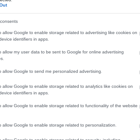
l majd.
Out
eszt: ezek a legjobb CPU/GPU-k a
consents
 intelligencia gyorsítására
o allow Google to enable storage related to advertising like cookies on
3 14:45
evice identifiers in apps.
szor hardveresen gyorsítja az AI-t, vagyis rendelkezik NPU
ltük, mire képes az Intel és az AMD fejlesztése.
o allow my user data to be sent to Google for online advertising
s.
yorsítás: itt az RTX 4090-alapú
to allow Google to send me personalized advertising.
06.23 12:43
o allow Google to enable storage related to analytics like cookies on
ta, az RTX 4090-es kártyából például remek gördeszka
evice identifiers in apps.
o allow Google to enable storage related to functionality of the website
mikor hardveresen gyorsított AI segít,
erűbben és gyorsabban végezz a
o allow Google to enable storage related to personalization.
06.15 11:59
o allow Google to enable storage related to security, including