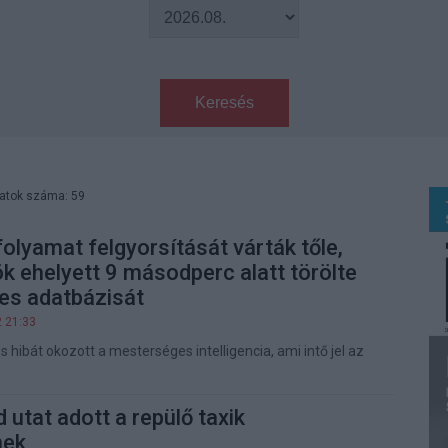
Keresés
latok száma: 59
folyamat felgyorsítását várták tőle,
k ehelyett 9 másodperc alatt törölte
jes adatbázisát
2 21:33
hibát okozott a mesterséges intelligencia, ami intő jel az
 utat adott a repülő taxik
nek