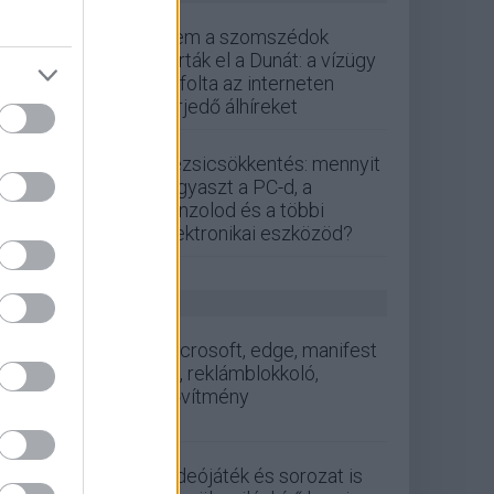
Nem a szomszédok
zárták el a Dunát: a vízügy
cáfolta az interneten
terjedő álhíreket
Rezsicsökkentés: mennyit
fogyaszt a PC-d, a
konzolod és a többi
elektronikai eszközöd?
GS HÍREK
microsoft, edge, manifest
v3, reklámblokkoló,
bővítmény
Videójáték és sorozat is