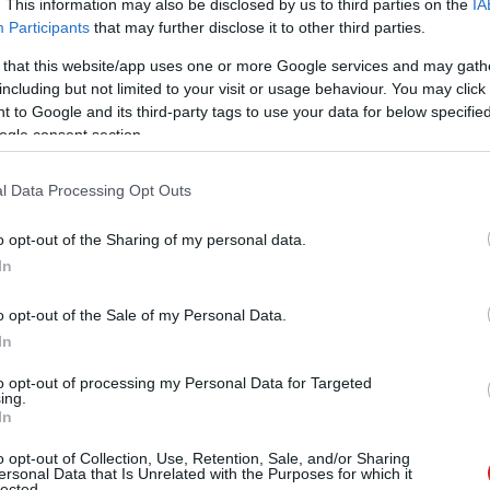
. This information may also be disclosed by us to third parties on the
IA
tási tipp, aminek már semmi értelme
Participants
that may further disclose it to other third parties.
 alatt
 that this website/app uses one or more Google services and may gath
3 08:42
including but not limited to your visit or usage behaviour. You may click 
 bevált trükkjeiddel soha nem látott sebességre pörgeted
 to Google and its third-party tags to use your data for below specifi
det? Van egy rossz hírünk: a népszerű szoftveres
ogle consent section.
 már teljesen hatástalan. Mutatunk néhány valóban
l Data Processing Opt Outs
r Booster 12 Pro teszt – kevesebb
yorsabb PC
o opt-out of the Sharing of my personal data.
5 15:01
In
épet is térdre kényszerítheti egy-egy elavult, hibás driver.
ziós programunk abban segít, hogy ez veled soha ne
o opt-out of the Sale of my Personal Data.
In
szeretnél? Ezekre a beállításokra
to opt-out of processing my Personal Data for Targeted
ing.
In
07:44
o opt-out of Collection, Use, Retention, Sale, and/or Sharing
? Egy örökkévalóságig tart, amíg betöltenek az
ersonal Data that Is Unrelated with the Purposes for which it
atunk pár szoftveres trükköt, amivel géped újra a régi
lected.