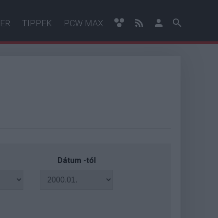
ER
TIPPEK
PCW MAX
Dátum -tól