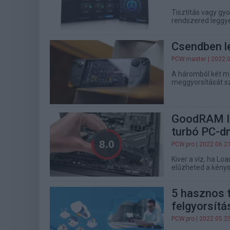
Tisztítás vagy gy
rendszered leggye
Csendben l
PCW.master
| 2022.
A háromból két mo
meggyorsítását sz
GoodRAM IR
turbó PC-d
PCW.pro
| 2022.06.2
Kiver a víz, ha Lo
elűzheted a kénys
5 hasznos t
felgyorsít
PCW.pro
| 2022.05.2