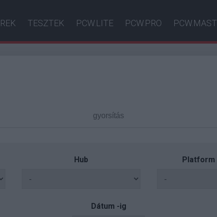
ÍREK
TESZTEK
PCW.LITE
PCW.PRO
PCW.MAST
Hub
Platform
Dátum -ig