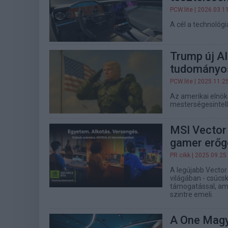
PCW.lite
| 2026.03.1
A cél a technológi
Trump új AI
tudományos
PCW.lite
| 2025.11.2
Az amerikai elnök
mesterségesintell
MSI Vector
gamer erőg
PR cikk
| 2025.09.25
A legújabb Vecto
világában - csúcsk
támogatással, amel
szintre emeli.
A One Magy