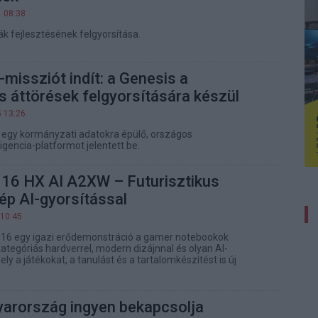
1 08:38
ák fejlesztésének felgyorsítása.
-missziót indít: a Genesis a
 áttörések felgyorsítására készül
5 13:26
 egy kormányzati adatokra épülő, országos
igencia-platformot jelentett be.
 16 HX AI A2XW – Futurisztikus
ép AI-gyorsítással
 10:45
r 16 egy igazi erődemonstráció a gamer notebookok
ategóriás hardverrel, modern dizájnnal és olyan AI-
y a játékokat, a tanulást és a tartalomkészítést is új
arország ingyen bekapcsolja