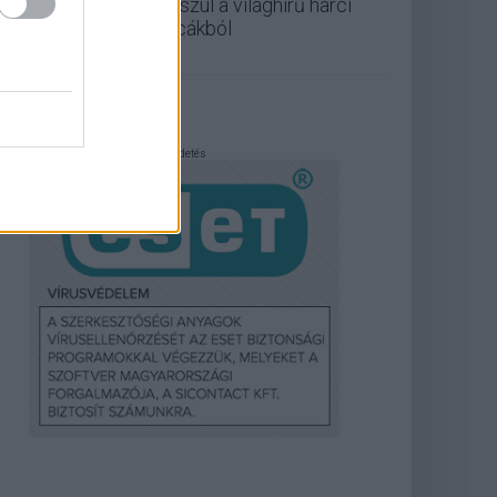
készül a világhírű harci
cicákból
Hirdetés