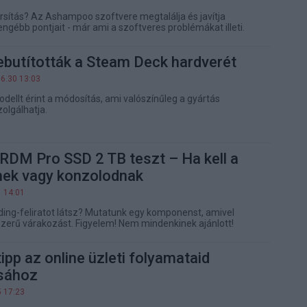
orsítás? Az Ashampoo szoftvere megtalálja és javítja
ngébb pontjait - már ami a szoftveres problémákat illeti.
ebutították a Steam Deck hardverét
06.30 13:03
dellt érint a módosítás, ami valószínűleg a gyártás
olgálhatja.
DM Pro SSD 2 TB teszt – Ha kell a
nek vagy konzolodnak
1 14:01
ading-feliratot látsz? Mutatunk egy komponenst, amivel
zerű várakozást. Figyelem! Nem mindenkinek ajánlott!
ipp az online üzleti folyamataid
ásához
5 17:23