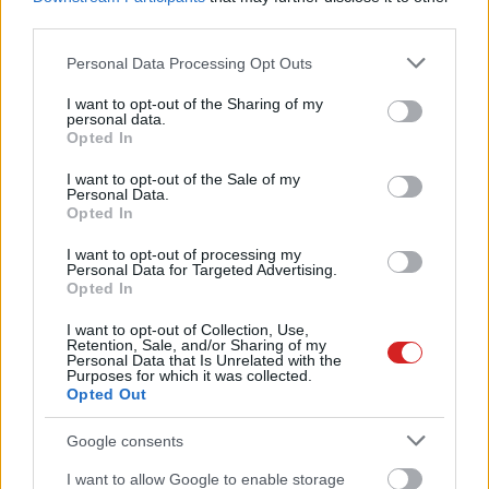
third parties.
Please note that this website/app uses one or more Google
Personal Data Processing Opt Outs
services and may gather and store information including but
not limited to your visit or usage behaviour. You may click to
I want to opt-out of the Sharing of my
personal data.
grant or deny consent to Google and its third-party tags to
Opted In
use your data for below specified purposes in below Google
consent section.
I want to opt-out of the Sale of my
Personal Data.
Opted In
I want to opt-out of processing my
Personal Data for Targeted Advertising.
Opted In
I want to opt-out of Collection, Use,
Retention, Sale, and/or Sharing of my
Personal Data that Is Unrelated with the
Purposes for which it was collected.
Opted Out
KÖVESS FACEBOOKON!
Google consents
I want to allow Google to enable storage