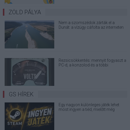
ZÖLD PÁLYA
Nem a szomszédok zárták el a
Dunát: a vízügy cáfolta az interneten
terjedő álhíreket
Rezsicsökkentés: mennyit fogyaszt a
PC-d, a konzolod és a többi
elektronikai eszközöd?
GS HÍREK
Egy nagyon különleges játék lehet
most ingyen a tiéd, mielőtt még
árcédula kerülne rá