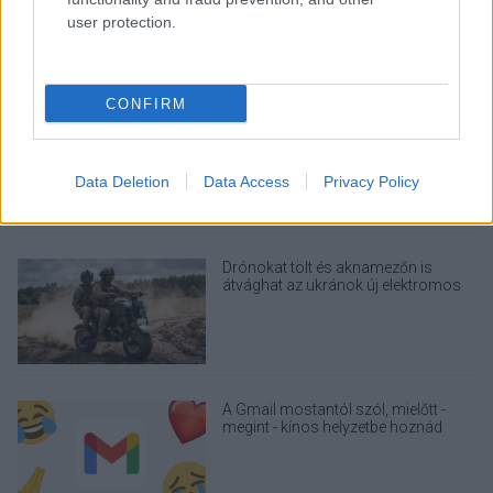
útmutatóját
user protection.
CONFIRM
Egy idős házaspár 8 milliárd forintért
sem vált meg a család farmjától,
hogy egy AI cég adatközpontot
építhessen a helyére
Data Deletion
Data Access
Privacy Policy
Drónokat tölt és aknamezőn is
átvághat az ukránok új elektromos
motorja
A Gmail mostantól szól, mielőtt -
megint - kínos helyzetbe hoznád
magad