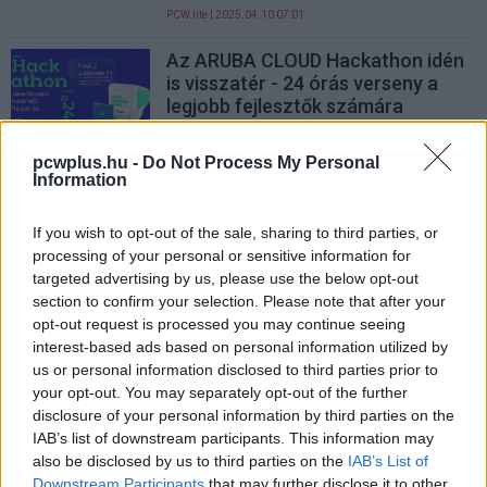
PCW.lite
| 2025.04.10 07:01
Az ARUBA CLOUD Hackathon idén
is visszatér - 24 órás verseny a
legjobb fejlesztők számára
computertrends.hu
| 2024.09.12 13:22
pcwplus.hu -
Do Not Process My Personal
Kézikonzolos Windowst
Information
tesztelget éppen a Microsoft, de
még korai örülni
If you wish to opt-out of the sale, sharing to third parties, or
PCW.master
| 2023.04.14 10:09
processing of your personal or sensitive information for
targeted advertising by us, please use the below opt-out
section to confirm your selection. Please note that after your
opt-out request is processed you may continue seeing
interest-based ads based on personal information utilized by
us or personal information disclosed to third parties prior to
your opt-out. You may separately opt-out of the further
disclosure of your personal information by third parties on the
IAB’s list of downstream participants. This information may
also be disclosed by us to third parties on the
IAB’s List of
Downstream Participants
that may further disclose it to other