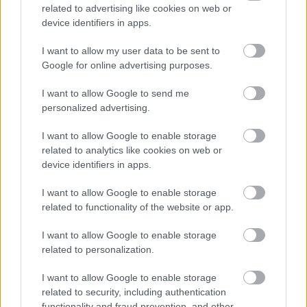
related to advertising like cookies on web or
device identifiers in apps.
I want to allow my user data to be sent to
Google for online advertising purposes.
LEGOLVASOTTABBAK
I want to allow Google to send me
personalized advertising.
Rezsicsökkentés: mennyit fogyaszt a
PC-d, a konzolod és a többi
I want to allow Google to enable storage
elektronikai eszközöd?
related to analytics like cookies on web or
device identifiers in apps.
I want to allow Google to enable storage
Napelem sem kell hozzá: ez a
related to functionality of the website or app.
konnektoros akkumulátor lehet a
takarékos otthonok következő nagy
I want to allow Google to enable storage
dobása
related to personalization.
I want to allow Google to enable storage
related to security, including authentication
A Microsoft szép csendben eltüntette
functionality and fraud prevention, and other
a Windows 32 GB RAM-ot ajánló