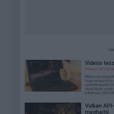
Talá
Videós tesz
PCW.pro
| 2017.08.2
Milyen az integrál
hogy katasztrófa 
számíthatunk! Fu
rácáfoljunk a sok
a Batman 320×24
Vulkan API-
meghajtó