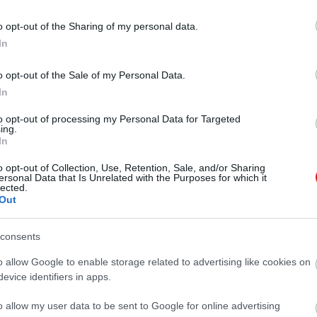
o opt-out of the Sharing of my personal data.
In
Windows 10-es Intel HD Graphics
o opt-out of the Sale of my Personal Data.
In
1 12:29
ár a Windows 10-es felhasználóknak, ha drivert is
to opt-out of processing my Personal Data for Targeted
ing.
In
o opt-out of Collection, Use, Retention, Sale, and/or Sharing
ersonal Data that Is Unrelated with the Purposes for which it
lected.
Out
consents
o allow Google to enable storage related to advertising like cookies on
evice identifiers in apps.
o allow my user data to be sent to Google for online advertising