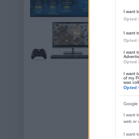
I want t
Opted 
Megjött a 
driver
I want t
Opted 
Szoftver
| 2015.08.0
Számos előnnyel j
I want 
frissítenek.
Advertis
Opted 
I want t
of my P
was col
Opted 
Google 
I want t
web or d
I want t