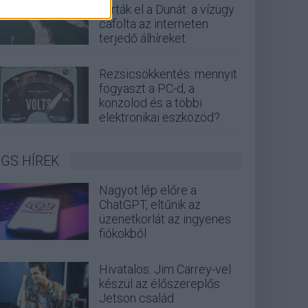
zárták el a Dunát: a vízügy
cáfolta az interneten
terjedő álhíreket
Rezsicsökkentés: mennyit
fogyaszt a PC-d, a
konzolod és a többi
elektronikai eszközöd?
GS HÍREK
Nagyot lép előre a
ChatGPT, eltűnik az
üzenetkorlát az ingyenes
fiókokból
Hivatalos: Jim Carrey-vel
készül az élőszereplős
Jetson család