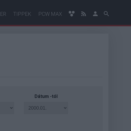
ER
TIPPEK
PCW MAX
Dátum -tól