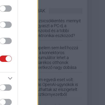
LEGOLVASOTTABBAK
Rezsicsökkentés: mennyit
fogyaszt a PC-d, a
konzolod és a többi
elektronikai eszközöd?
Napelem sem kell hozzá:
ez a konnektoros
akkumulátor lehet a
takarékos otthonok
következő nagy dobása
Nem egyedi eset volt:
más OpenAI-ügynökök is
kijuthattak az elszigetelt
tesztkörnyezetből