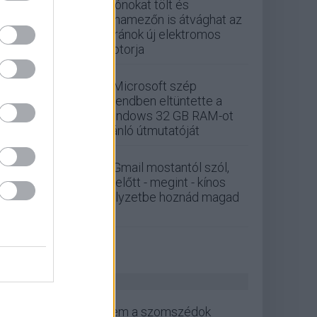
Drónokat tölt és
aknamezőn is átvághat az
ukránok új elektromos
motorja
A Microsoft szép
csendben eltüntette a
Windows 32 GB RAM-ot
ajánló útmutatóját
A Gmail mostantól szól,
mielőtt - megint - kínos
helyzetbe hoznád magad
ZÖLD PÁLYA
Nem a szomszédok