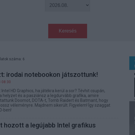
Keresés
latok száma: 6
t: irodai notebookon játszottunk!
8 08:30
t Intel HD Graphics, ha játékra kerül a sor? Tévhit csupán,
a helyzet és a pasziánsz a legdurvább grafika, amire
ttattunk Doomot, DOTA-t, Tomb Raidert és Batmant, hogy
 rossz véleményre. Majdnem sikerült. Figyelem! Így szaggat
0-ben!
t hozott a legújabb Intel grafikus