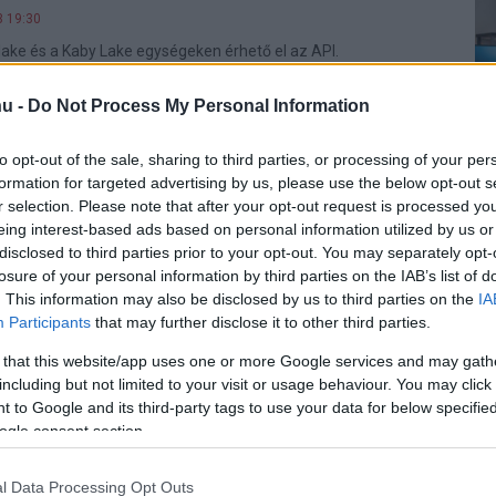
3 19:30
lake és a Kaby Lake egységeken érhető el az API.
u -
Do Not Process My Personal Information
nylista
0 16:30
to opt-out of the sale, sharing to third parties, or processing of your per
kezdődött az év, de nagy pesszimistán már most tudunk
formation for targeted advertising by us, please use the below opt-out s
mit idén sem kapunk meg. Persze a kellemes
r selection. Please note that after your opt-out request is processed y
zért még reménykedünk.
eing interest-based ads based on personal information utilized by us or
disclosed to third parties prior to your opt-out. You may separately opt-
ítást kaptak az Intel grafikus
losure of your personal information by third parties on the IAB’s list of
. This information may also be disclosed by us to third parties on the
IA
Participants
that may further disclose it to other third parties.
2 18:00
 that this website/app uses one or more Google services and may gath
an tapasztalt gondot is megoldott a vállalat.
including but not limited to your visit or usage behaviour. You may click 
 to Google and its third-party tags to use your data for below specifi
az új Intel grafikus meghajtóban
ogle consent section.
2 17:00
l Data Processing Opt Outs
 viszont van egy kis kavarás a Skylake esetében.