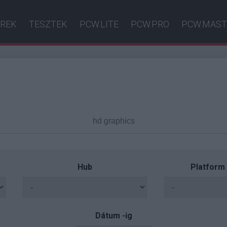
ÍREK
TESZTEK
PCW.LITE
PCW.PRO
PCW.MAST
Hub
Platform
Dátum -ig