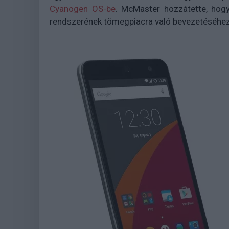
Cyanogen OS-be
. McMaster hozzátette, hogy
rendszerének tömegpiacra való bevezetéséhez