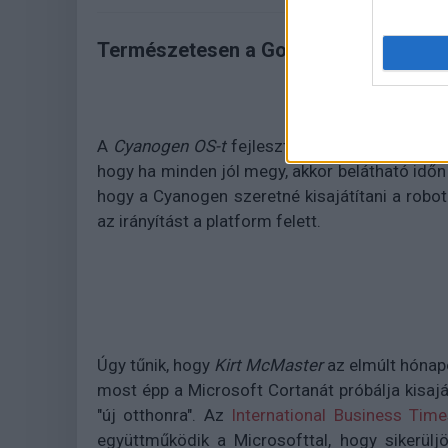
Természetesen a Google Now assziszte
A
Cyanogen OS-t
fejlesztő vállalat ügyvezet
hogy ha minden jól megy, akkor belátható időn be
hogy a Cyanogen szeretné kisajátítani a robo
az irányítást a platform felett.
Úgy tűnik, hogy
Kirt McMaster
az elmúlt hónapo
most épp a Microsoft Cortanát próbálja kisaját
"új otthonra". Az
International Business Time
együttműködik a Microsofttal, hogy sikerül