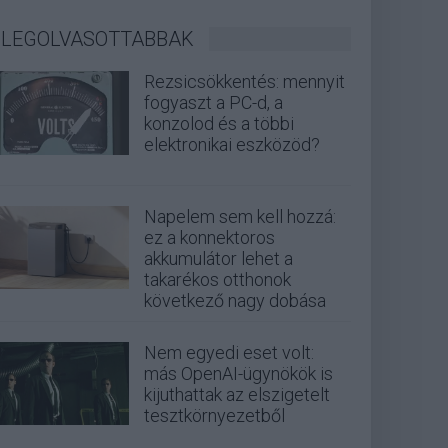
LEGOLVASOTTABBAK
Rezsicsökkentés: mennyit
fogyaszt a PC-d, a
konzolod és a többi
elektronikai eszközöd?
Napelem sem kell hozzá:
ez a konnektoros
akkumulátor lehet a
takarékos otthonok
következő nagy dobása
Nem egyedi eset volt:
más OpenAI-ügynökök is
kijuthattak az elszigetelt
tesztkörnyezetből