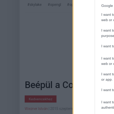
#skylake
#opengl
#opencl
#iris
#hd grap
Google 
I want t
web or d
I want t
purpose
I want 
I want t
Hoz
web or d
I want t
or app.
Beépül a Cortana a 
I want t
Kedvencekhez
I want t
authenti
Wiezner István
|
2015 szeptember 12. 16:00