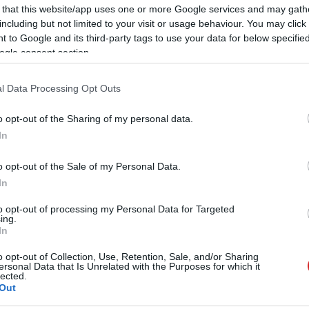
 that this website/app uses one or more Google services and may gath
including but not limited to your visit or usage behaviour. You may click 
 to Google and its third-party tags to use your data for below specifi
ogle consent section.
l Data Processing Opt Outs
500, 6000, 510, 515, 520, 530
 5200, illetve 6200
o opt-out of the Sharing of my personal data.
In
o opt-out of the Sale of my Personal Data.
In
to opt-out of processing my Personal Data for Targeted
ing.
 új balatoni kardioösvény (X)
In
atonalmádiban.
o opt-out of Collection, Use, Retention, Sale, and/or Sharing
ersonal Data that Is Unrelated with the Purposes for which it
lected.
Out
hajtó
#illesztőprogram
#haswell
#broadwell