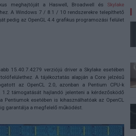
fikus meghajtóját a Haswell, Broadwell és
Skylake
hez. A Windows 7 / 8.1 / 10 rendszerekre telepíthető
át pedig az OpenGL 4.4 grafikus programozási felület
abb 15.40.7.4279 verziójú driver a Skylake esetében
olófelülethez. A tájékoztatás alapján a Core jelzésű
mogatott az OpenCL 2.0, azonban a Pentium CPU-k
 1.2 támogatását hajlandó jelenteni a kérdezősködő
g a Pentiumok esetében is kihasználhatóak az OpenCL
tig garantálja a megfelelő működést.