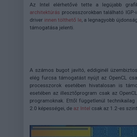
Az Intel elérhetővé tette a legújabb gra
architektúrás
processzorokban található IGP-i
driver
innen tölthető le
, a legnagyobb újdonság
támogatása jelenti.
A számos bugot javító, eddiginél üzembiztos
elég furcsa támogatást nyújt az OpenCL csat
processzorok esetében hivatalosan is tá
esetében az illesztőprogram csak az OpenCL
programoknak. Ettől függetlenül technikaila
2.0 képességei, de
az Intel
csak az 1.2-es szin