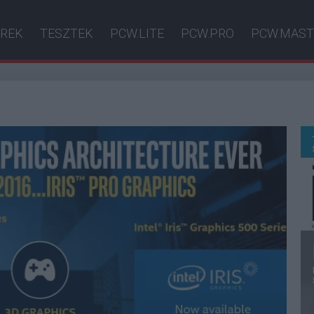
ÍREK
TESZTEK
PCW.LITE
PCW.PRO
PCW.MAST