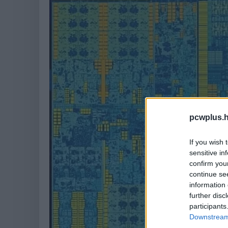
pcwplus.h
If you wish 
sensitive in
confirm you
continue se
information 
further disc
participants
Downstream 