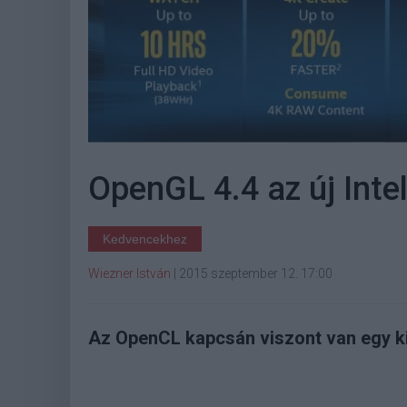
OpenGL 4.4 az új Inte
Kedvencekhez
Wiezner István
|
2015 szeptember 12. 17:00
Az OpenCL kapcsán viszont van egy ki