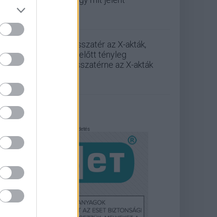
Visszatér az X-akták,
mielőtt tényleg
visszatérne az X-akták
Hirdetés