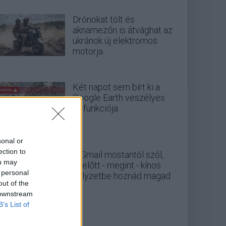
Drónokat tölt és
aknamezőn is átvághat az
ukránok új elektromos
motorja
Két napot sem bírt ki a
Google Earth veszélyes
AI-funkciója
sonal or
ection to
A Gmail mostantól szól,
ou may
mielőtt - megint - kínos
 personal
helyzetbe hoznád magad
out of the
 downstream
B’s List of