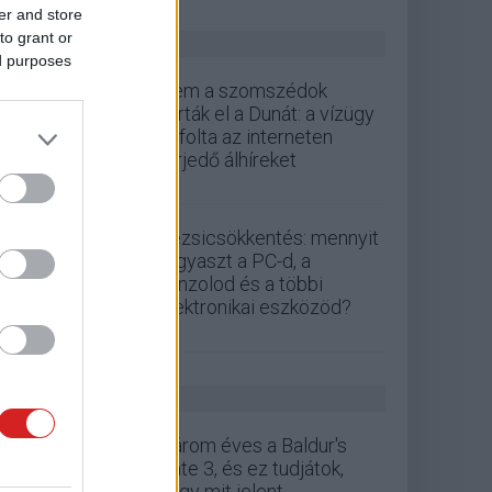
er and store
to grant or
ZÖLD PÁLYA
ed purposes
Nem a szomszédok
zárták el a Dunát: a vízügy
cáfolta az interneten
terjedő álhíreket
Rezsicsökkentés: mennyit
fogyaszt a PC-d, a
konzolod és a többi
elektronikai eszközöd?
GS HÍREK
Három éves a Baldur's
Gate 3, és ez tudjátok,
hogy mit jelent