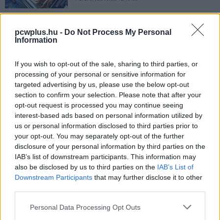
Támadnak a MacBookok - a hét
laptopjai
pcwplus.hu -
Do Not Process My Personal
Information
Hardver
| 2015.03.12 08:07
Heti hardver: 10 TB-os HDD, LCD-s
If you wish to opt-out of the sale, sharing to third parties, or
gépház, illetve extra halk
processing of your personal or sensitive information for
tápegység a hét újdonságai
targeted advertising by us, please use the below opt-out
között
section to confirm your selection. Please note that after your
opt-out request is processed you may continue seeing
Hardver
| 2015.03.01 12:10
interest-based ads based on personal information utilized by
Lenovo Thinkpad T450 teszt -
us or personal information disclosed to third parties prior to
stílusos munkagép
your opt-out. You may separately opt-out of the further
disclosure of your personal information by third parties on the
Hardver
| 2015.02.26 16:00
IAB’s list of downstream participants. This information may
also be disclosed by us to third parties on the
IAB’s List of
Heti hardver: E-Ink monitor a
Downstream Participants
that may further disclose it to other
boltok polcain, Core i7 szívű NUC
third parties.
a láthatáron
Hardver
| 2015.02.01 10:00
Please note that this website/app uses one or more Google
Personal Data Processing Opt Outs
services and may gather and store information including but