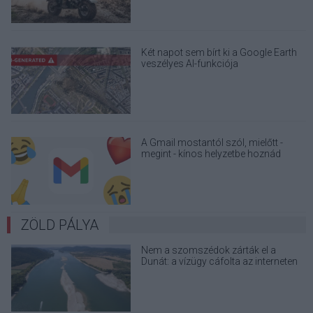
Két napot sem bírt ki a Google Earth
veszélyes AI-funkciója
A Gmail mostantól szól, mielőtt -
megint - kínos helyzetbe hoznád
magad
ZÖLD PÁLYA
Nem a szomszédok zárták el a
Dunát: a vízügy cáfolta az interneten
terjedő álhíreket