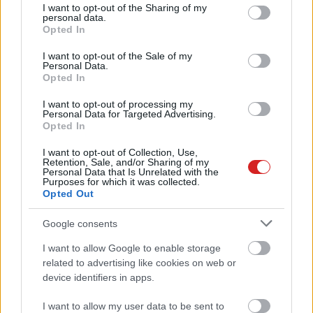
A hét laptopjai: a Broadwell és a
not limited to your visit or usage behaviour. You may click to
I want to opt-out of the Sharing of my
4K a sláger
personal data.
grant or deny consent to Google and its third-party tags to
Opted In
Hardver
| 2015.01.29 08:05
use your data for below specified purposes in below Google
consent section.
I want to opt-out of the Sale of my
Intel Broadwell: evolúció expressz
Personal Data.
Opted In
Hardver
| 2015.01.05 16:00
I want to opt-out of processing my
Personal Data for Targeted Advertising.
Gyorsabb processzorokat hoz a
Opted In
2015-ös CES
I want to opt-out of Collection, Use,
Hardver
| 2014.12.26 08:07
Retention, Sale, and/or Sharing of my
Personal Data that Is Unrelated with the
Purposes for which it was collected.
Ezt kell tudni a Broadwellről
Opted Out
Hardver
| 2014.10.08 15:57
Google consents
A vártnál is laposabb lehet az új
I want to allow Google to enable storage
MacBook
related to advertising like cookies on web or
device identifiers in apps.
Macworld
| 2014.09.23 14:05
I want to allow my user data to be sent to
Broadwelles processzorral jön a