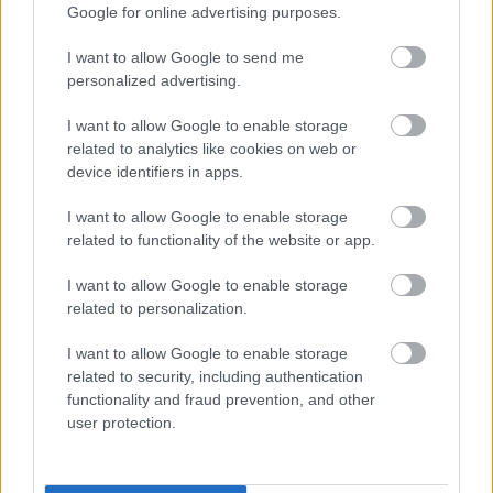
Google for online advertising purposes.
Lenovo Yoga 3 Pro
Hardver
| 2014.09.15 13:06
I want to allow Google to send me
personalized advertising.
Jövő év közepén érkezhet a
szuperlapos MacBook
I want to allow Google to enable storage
Macworld
| 2014.09.12 14:07
related to analytics like cookies on web or
device identifiers in apps.
2015-ben jönnek a Skylake
processzorok
I want to allow Google to enable storage
Hardver
| 2014.09.11 10:07
related to functionality of the website or app.
Befutottak az Intel Core M
I want to allow Google to enable storage
processzorai
related to personalization.
IFA 2014
| 2014.09.08 12:02
I want to allow Google to enable storage
related to security, including authentication
Chromebookokba is jöhet az új
functionality and fraud prevention, and other
Intel Broadwell
user protection.
Hardver
| 2014.08.31 13:00
Nagy bukás az Xbox One, jönnek a