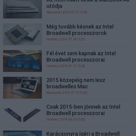
utódja
Macworld
| 2014.07.21 10:02
Még tovább késnek az Intel
Broadwell processzorok
Hardver
| 2014.07.18 12:02
Fél évet sem kapnak az Intel
Broadwell processzorai
Hardver
| 2014.07.15 12:05
2015 közepéig nem lesz
broadwelles Mac
Macworld
| 2014.07.10 10:02
Csak 2015-ben jönnek az Intel
Broadwell processzorai
Hardver
| 2014.06.20 10:02
Karácsonyra ígéri a Broadwell