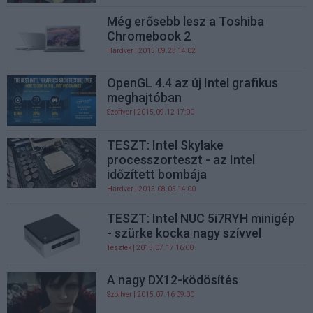
Még erősebb lesz a Toshiba
Chromebook 2
Hardver
| 2015.09.23 14:02
OpenGL 4.4 az új Intel grafikus
meghajtóban
Szoftver
| 2015.09.12 17:00
TESZT: Intel Skylake
processzorteszt - az Intel
időzített bombája
Hardver
| 2015.08.05 14:00
TESZT: Intel NUC 5i7RYH minigép
- szürke kocka nagy szívvel
Tesztek
| 2015.07.17 16:00
A nagy DX12-ködösítés
Szoftver
| 2015.07.16 09:00