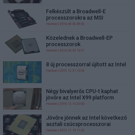
Felkészült a Broadwell-E
processzorokra az MSI
Hardver
| 2016.04.05 09:02
Közelednek a Broadwell-EP
processzorok
Hardver
| 2016.03.24 15:31
8 új processzorral újított az Intel
Hardver
| 2015.12.31 10:03
Négy bivalyerős CPU-t kaphat
jövőre az Intel X99 platform
Hardver
| 2015.12.10 20:00
Jövőre jönnek az Intel következő
asztali csúcsprocesszorai
Hardver
| 2015.11.19 11:02