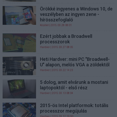
Örökké ingyenes a Windows 10, de
veszélyben az ingyen zene -
hírösszefoglaló
Közélet
| 2015.03.28 08:01
Ezért jobbak a Broadwell
processzorok
Hardver
| 2015.03.27 08:05
Heti Hardver: mini PC "Broadwell-
U" alapon, melós VGA a zöldektől
Hardver
| 2015.03.22 14:23
5 dolog, amit elvárunk a mostani
laptopoktól - első rész
Hardver
| 2015.03.13 08:04
2015-ös Intel platformok: totális
processzor megújulás
Hardver
| 2015.03.12 19:00