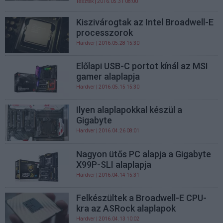
Tesztek
| 2016.05.31 08:00
Kiszivárogtak az Intel Broadwell-E
processzorok
Hardver
| 2016.05.28 15:30
Előlapi USB-C portot kínál az MSI
gamer alaplapja
Hardver
| 2016.05.15 15:30
Ilyen alaplapokkal készül a
Gigabyte
Hardver
| 2016.04.26 08:01
Nagyon ütős PC alapja a Gigabyte
X99P-SLI alaplapja
Hardver
| 2016.04.14 15:31
Felkészültek a Broadwell-E CPU-
kra az ASRock alaplapok
Hardver
| 2016.04.13 10:02