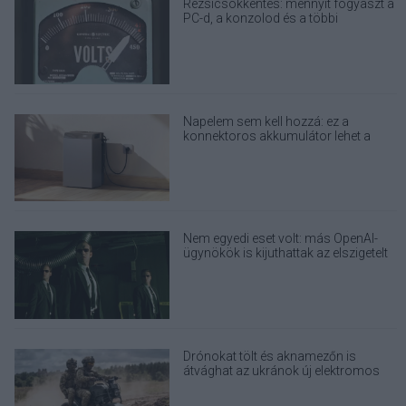
Rezsicsökkentés: mennyit fogyaszt a
PC-d, a konzolod és a többi
elektronikai eszközöd?
Napelem sem kell hozzá: ez a
konnektoros akkumulátor lehet a
takarékos otthonok következő nagy
dobása
Nem egyedi eset volt: más OpenAI-
ügynökök is kijuthattak az elszigetelt
tesztkörnyezetből
Drónokat tölt és aknamezőn is
átvághat az ukránok új elektromos
motorja