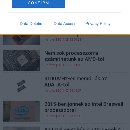
szupervékony PC-k - A hét
CONFIRM
legfontosabb hírei
Közélet
| 2014.08.15 15:41
Data Deletion
Data Access
Privacy Policy
Háromszor vékonyabb PC-ket
hoz a Core M processzor
Hardver
| 2014.08.12 09:32
Nem sok processzorra
számíthatunk az AMD-től
Hardver
| 2014.07.26 11:05
3100 MHz-es memóriák az
ADATA-tól
Hardver
| 2014.07.23 15:07
2015-ben jönnek az Intel Braswell
processzorai
Hardver
| 2014.07.23 12:05
Az Intel miatt késik a MacBook Air