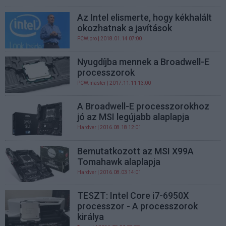
Az Intel elismerte, hogy kékhalált
okozhatnak a javítások
PCW.pro
| 2018.01.14 07:00
Nyugdíjba mennek a Broadwell-E
processzorok
PCW.master
| 2017.11.11 13:00
A Broadwell-E processzorokhoz
jó az MSI legújabb alaplapja
Hardver
| 2016.08.18 12:01
Bemutatkozott az MSI X99A
Tomahawk alaplapja
Hardver
| 2016.08.03 14:01
TESZT: Intel Core i7-6950X
processzor - A processzorok
királya