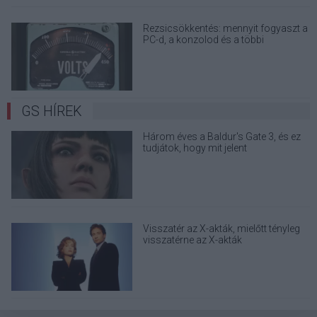
Rezsicsökkentés: mennyit fogyaszt a
PC-d, a konzolod és a többi
elektronikai eszközöd?
GS HÍREK
Három éves a Baldur's Gate 3, és ez
tudjátok, hogy mit jelent
Visszatér az X-akták, mielőtt tényleg
visszatérne az X-akták