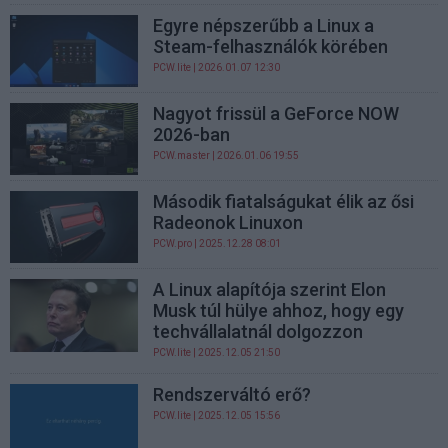
Egyre népszerűbb a Linux a
Steam-felhasználók körében
PCW.lite
| 2026.01.07 12:30
Nagyot frissül a GeForce NOW
2026-ban
PCW.master
| 2026.01.06 19:55
Második fiatalságukat élik az ősi
Radeonok Linuxon
PCW.pro
| 2025.12.28 08:01
A Linux alapítója szerint Elon
Musk túl hülye ahhoz, hogy egy
techvállalatnál dolgozzon
PCW.lite
| 2025.12.05 21:50
Rendszerváltó erő?
PCW.lite
| 2025.12.05 15:56