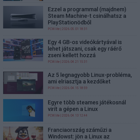
Ezzel a programmal (majdnem)
Steam Machine-t csinálhatsz a
PlayStationödből
PCW.lite
| 2026.05.01 18:31
Egy 4 GB-os videókártyával is
lehet játszani, csak egy ráérő
zseni kellett hozzá
PCW.lite
| 2026.04.21 15:31
Az 5 legnagyobb Linux-probléma,
ami elriasztja a kezdőket
PCW.lite
| 2026.04.15 18:59
Egyre több steames játékosnál
virít a gépen a Linux
PCW.lite
| 2026.04.13 12:44
Franciaország száműzi a
Windowst: jön a Linux az