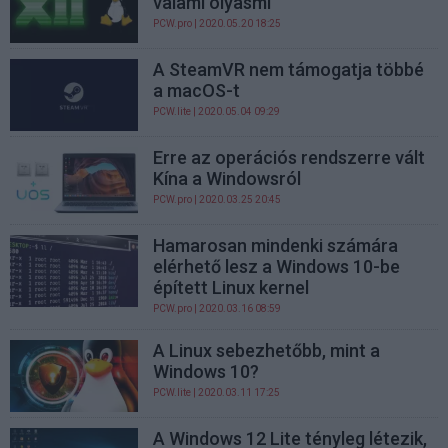
valami olyasmi
PCW.pro
| 2020.05.20 18:25
A SteamVR nem támogatja többé
a macOS-t
PCW.lite
| 2020.05.04 09:29
Erre az operációs rendszerre vált
Kína a Windowsról
PCW.pro
| 2020.03.25 20:45
Hamarosan mindenki számára
elérhető lesz a Windows 10-be
épített Linux kernel
PCW.pro
| 2020.03.16 08:59
A Linux sebezhetőbb, mint a
Windows 10?
PCW.lite
| 2020.03.11 17:25
A Windows 12 Lite tényleg létezik,