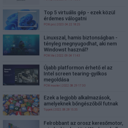
Top 5 virtuális gép - ezek közül
érdemes válogatni
PCW.pro
| 2023.04.22 18:25
Linuxszal, hamis biztonságban -
tényleg megnyugodhat, aki nem
Windowst használ?
PCW.lite
| 2022.09.04 11:43
Újabb platformon érhető el az
Intel screen tearing-gyilkos
megoldása
PCW.master
| 2022.08.29 17:30
Ezek a legjobb alkalmazások,
amelyeknek bőngészőből futnak
Tippek
| 2022.08.28 15:35
Felrobbant az orosz keresőmotor,