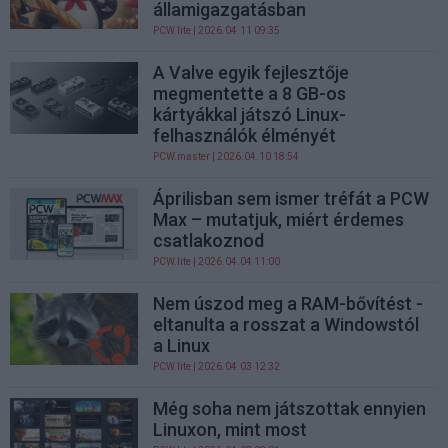
államigazgatásban
PCW.lite
| 2026.04.11 09:35
A Valve egyik fejlesztője
megmentette a 8 GB-os
kártyákkal játszó Linux-
felhasználók élményét
PCW.master
| 2026.04.10 18:54
Áprilisban sem ismer tréfát a PCW
Max – mutatjuk, miért érdemes
csatlakoznod
PCW.lite
| 2026.04.04 11:00
Nem úszod meg a RAM-bővítést -
eltanulta a rosszat a Windowstól
a Linux
PCW.lite
| 2026.04.03 12:32
Még soha nem játszottak ennyien
Linuxon, mint most