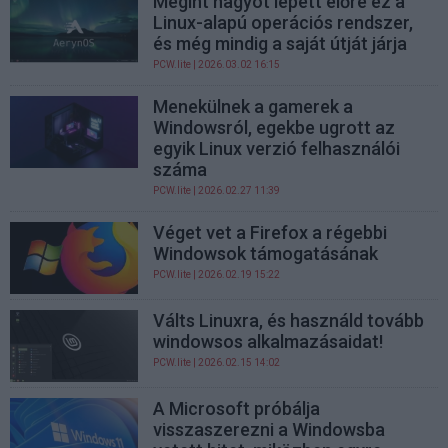
Megint nagyot lépett előre ez a
Linux-alapú operációs rendszer,
és még mindig a saját útját járja
PCW.lite
| 2026.03.02 16:15
Menekülnek a gamerek a
Windowsról, egekbe ugrott az
egyik Linux verzió felhasználói
száma
PCW.lite
| 2026.02.27 11:39
Véget vet a Firefox a régebbi
Windowsok támogatásának
PCW.lite
| 2026.02.19 15:22
Válts Linuxra, és használd tovább
windowsos alkalmazásaidat!
PCW.lite
| 2026.02.15 14:02
A Microsoft próbálja
visszaszerezni a Windowsba