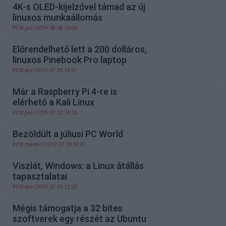
4K-s OLED-kijelzővel támad az új
linuxos munkaállomás
PCW.pro
| 2019.08.08 10:00
Előrendelhető lett a 200 dolláros,
linuxos Pinebook Pro laptop
PCW.pro
| 2019.07.28 13:01
Már a Raspberry Pi 4-re is
elérhető a Kali Linux
PCW.pro
| 2019.07.12 14:02
Bezöldült a júliusi PC World
PCW.master
| 2019.07.05 07:01
Viszlát, Windows: a Linux átállás
tapasztalatai
PCW.pro
| 2019.07.03 12:03