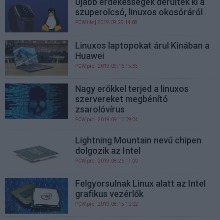
Újabb érdekességek derültek ki a
szuperolcsó, linuxos okosóráról
PCW.lite
| 2019.09.29 14:08
Linuxos laptopokat árul Kínában a
Huawei
PCW.pro
| 2019.09.16 15:35
Nagy erőkkel terjed a linuxos
szervereket megbénító
zsarolóvírus
PCW.pro
| 2019.09.10 09:04
Lightning Mountain nevű chipen
dolgozik az Intel
PCW.pro
| 2019.08.26 11:00
Felgyorsulnak Linux alatt az Intel
grafikus vezérlők
PCW.pro
| 2019.08.15 10:02