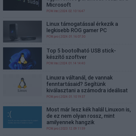
Microsoft
PCW.lite
| 2024.02.10 16:47
Linux támogatással érkezik a
legkisebb ROG gamer PC
PCW.pro
| 2024.01.16 07:30
Top 5 bootolható USB stick-
készítő szoftver
PCW.lite
| 2024.01.14 14:40
Linuxra váltanál, de vannak
fenntartásaid? Segítünk
kiválasztani a számodra ideálisat
PCW.pro
| 2024.01.10 19:37
Most már lesz kék halál Linuxon is,
de ez nem olyan rossz, mint
amilyennek hangzik
PCW.pro
| 2023.12.09 11:59