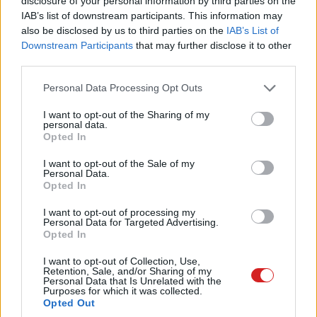
disclosure of your personal information by third parties on the
Az Intel 32bites történelme 40 éve
IAB’s list of downstream participants. This information may
kezdődött, ezzel a processzorral
also be disclosed by us to third parties on the
IAB’s List of
PCW.lite
| 2025.10.24 19:01
Downstream Participants
that may further disclose it to other
third parties.
Élet a Windows 10 után:
biztonságosabb, gyorsabb és
Please note that this website/app uses one or more Google
Personal Data Processing Opt Outs
ingyenes
services and may gather and store information including but
not limited to your visit or usage behaviour. You may click to
I want to opt-out of the Sharing of my
PCW.lite
| 2025.08.08 15:12
personal data.
grant or deny consent to Google and its third-party tags to
Opted In
Elindult a lázadás: a LibreOffice
use your data for below specified purposes in below Google
alkotói is Linuxra csábítanak
consent section.
I want to opt-out of the Sale of my
Personal Data.
PCW.lite
| 2025.06.16 11:15
Opted In
A böngésző, ami nem fecseg rólad
I want to opt-out of processing my
- a legjobb Brave tippek
Personal Data for Targeted Advertising.
Opted In
PCW.lite
| 2025.04.14 15:15
I want to opt-out of Collection, Use,
Rendszerváltás 2025 – ketyeg a
Retention, Sale, and/or Sharing of my
Personal Data that Is Unrelated with the
Windows 10 órája, ideje
Purposes for which it was collected.
felkészülni
Opted Out
PCW.lite
| 2024.11.10 10:04