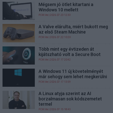
Mégsem jó ötlet kitartani a
Windows 10 mellett
PCW.lite
| 2026.07.23 12:33
A Valve elárulta, miért bukott meg
az első Steam Machine
PCW.lite
| 2026.07.22 10:20
Több mint egy évtizeden át
kijátszható volt a Secure Boot
PCW.lite
| 2026.07.17 20:42
A Windows 11 új követelményét
már sehogy sem lehet megkerülni
PCW.lite
| 2026.07.17 13:59
A Linux atyja szerint az AI
borzalmasan sok kódszemetet
termel
PCW.lite
| 2026.07.15 18:43