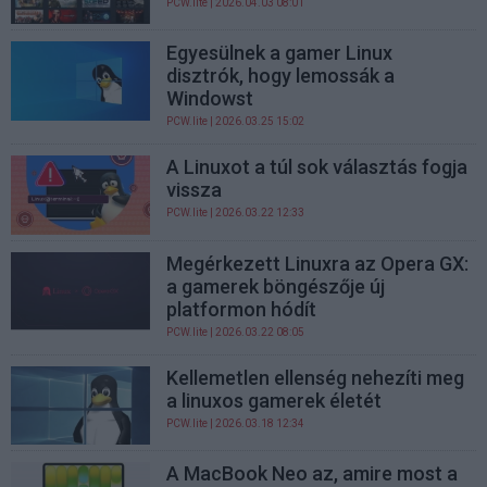
PCW.lite
| 2026.04.03 08:01
Egyesülnek a gamer Linux
disztrók, hogy lemossák a
Windowst
PCW.lite
| 2026.03.25 15:02
A Linuxot a túl sok választás fogja
vissza
PCW.lite
| 2026.03.22 12:33
Megérkezett Linuxra az Opera GX:
a gamerek böngészője új
platformon hódít
PCW.lite
| 2026.03.22 08:05
Kellemetlen ellenség nehezíti meg
a linuxos gamerek életét
PCW.lite
| 2026.03.18 12:34
A MacBook Neo az, amire most a