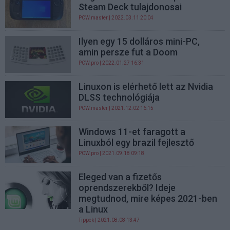
Steam Deck tulajdonosai
PCW.master
| 2022.03.11 20:04
Ilyen egy 15 dolláros mini-PC,
amin persze fut a Doom
PCW.pro
| 2022.01.27 16:31
Linuxon is elérhető lett az Nvidia
DLSS technológiája
PCW.master
| 2021.12.02 16:15
Windows 11-et faragott a
Linuxból egy brazil fejlesztő
PCW.pro
| 2021.09.18 09:18
Eleged van a fizetős
oprendszerekből? Ideje
megtudnod, mire képes 2021-ben
a Linux
Tippek
| 2021.08.08 13:47