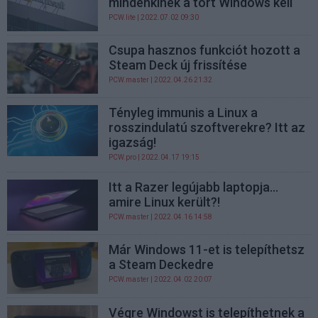
mindenkinek a tört Windows kell
PCW.lite
| 2022.07.02 09:30
Csupa hasznos funkciót hozott a
Steam Deck új frissítése
PCW.master
| 2022.04.26 21:32
Tényleg immunis a Linux a
rosszindulatú szoftverekre? Itt az
igazság!
PCW.pro
| 2022.04.17 19:15
Itt a Razer legújabb laptopja...
amire Linux került?!
PCW.master
| 2022.04.16 14:58
Már Windows 11-et is telepíthetsz
a Steam Deckedre
PCW.master
| 2022.04.02 20:07
Végre Windowst is telepíthetnek a