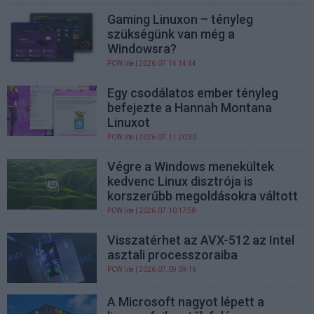
Gaming Linuxon – tényleg
szükségünk van még a
Windowsra?
PCW.lite
| 2026.07.14 14:44
Egy csodálatos ember tényleg
befejezte a Hannah Montana
Linuxot
PCW.lite
| 2026.07.11 20:30
Végre a Windows menekültek
kedvenc Linux disztrója is
korszerűbb megoldásokra váltott
PCW.lite
| 2026.07.10 17:58
Visszatérhet az AVX-512 az Intel
asztali processzoraiba
PCW.lite
| 2026.07.09 09:16
A Microsoft nagyot lépett a