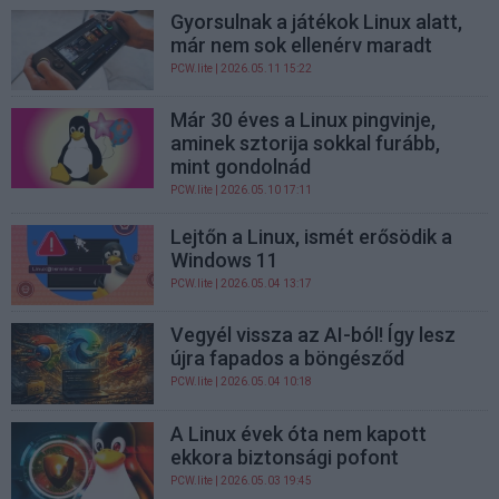
Gyorsulnak a játékok Linux alatt,
már nem sok ellenérv maradt
PCW.lite
| 2026.05.11 15:22
Már 30 éves a Linux pingvinje,
aminek sztorija sokkal furább,
mint gondolnád
PCW.lite
| 2026.05.10 17:11
Lejtőn a Linux, ismét erősödik a
Windows 11
PCW.lite
| 2026.05.04 13:17
Vegyél vissza az AI-ból! Így lesz
újra fapados a böngésződ
PCW.lite
| 2026.05.04 10:18
A Linux évek óta nem kapott
ekkora biztonsági pofont
PCW.lite
| 2026.05.03 19:45