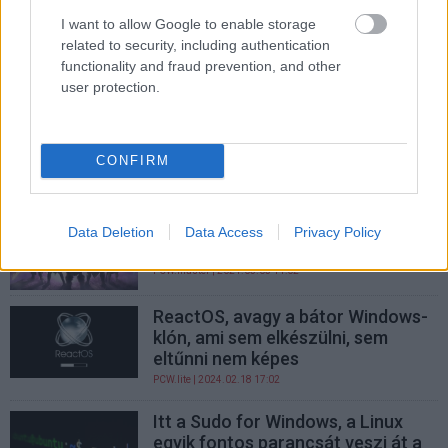
A Microsoft szemfüles
I want to allow Google to enable storage
dolgozóján múlott, hogy nem
related to security, including authentication
hackelték meg Linux-felhasználók
functionality and fraud prevention, and other
millióit
user protection.
PCW.lite
| 2024.04.04 13:46
Sosem volt még olyan népszerű a
Linux, mint most
CONFIRM
PCW.lite
| 2024.03.06 06:01
Mire számíthat ma, aki Linuxon
Data Deletion
Data Access
Privacy Policy
próbál játszani?
PCW.master
| 2024.03.03 11:02
ReactOS, avagy a bátor Windows-
klón, ami sem elkészülni, sem
eltűnni nem képes
PCW.lite
| 2024.02.18 17:02
Itt a Sudo for Windows, a Linux
egyik fontos parancsát veszi át a