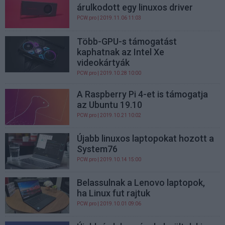
árulkodott egy linuxos driver
PCW.pro
| 2019.11.06 11:03
Több-GPU-s támogatást
kaphatnak az Intel Xe
videokártyák
PCW.pro
| 2019.10.28 10:00
A Raspberry Pi 4-et is támogatja
az Ubuntu 19.10
PCW.pro
| 2019.10.21 10:02
Újabb linuxos laptopokat hozott a
System76
PCW.pro
| 2019.10.14 15:00
Belassulnak a Lenovo laptopok,
ha Linux fut rajtuk
PCW.pro
| 2019.10.01 09:06