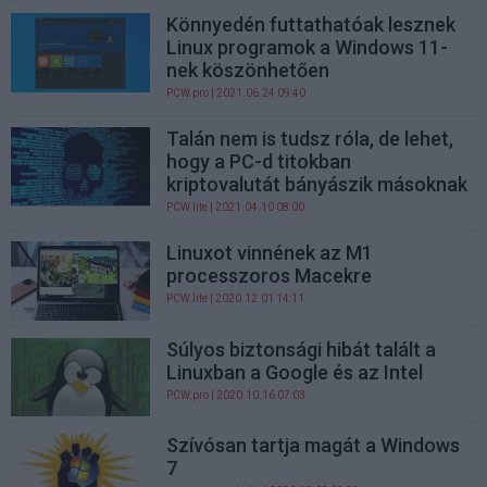
Könnyedén futtathatóak lesznek
Linux programok a Windows 11-
nek köszönhetően
PCW.pro
| 2021.06.24 09:40
Talán nem is tudsz róla, de lehet,
hogy a PC-d titokban
kriptovalutát bányászik másoknak
PCW.lite
| 2021.04.10 08:00
Linuxot vinnének az M1
processzoros Macekre
PCW.lite
| 2020.12.01 14:11
Súlyos biztonsági hibát talált a
Linuxban a Google és az Intel
PCW.pro
| 2020.10.16 07:03
Szívósan tartja magát a Windows
7