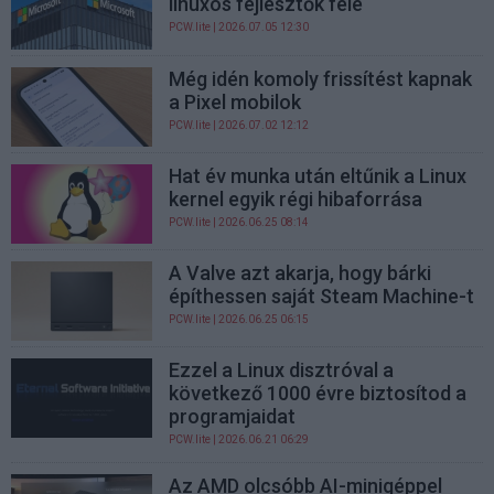
linuxos fejlesztők felé
PCW.lite
| 2026.07.05 12:30
Még idén komoly frissítést kapnak
a Pixel mobilok
PCW.lite
| 2026.07.02 12:12
Hat év munka után eltűnik a Linux
kernel egyik régi hibaforrása
PCW.lite
| 2026.06.25 08:14
A Valve azt akarja, hogy bárki
építhessen saját Steam Machine-t
PCW.lite
| 2026.06.25 06:15
Ezzel a Linux disztróval a
következő 1000 évre biztosítod a
programjaidat
PCW.lite
| 2026.06.21 06:29
Az AMD olcsóbb AI-minigéppel