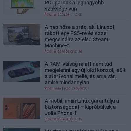
PC-iparnak a legnagyobb
szüksége van
PCW.lite
| 2026.03.11 13:45
A nap hőse a srác, aki Linuxot
rakott egy PS5-re és ezzel
megcsinálta az első Steam
Machine-t
PCW.lite
| 2026.03.09 21:36
A RAM-válság miatt nem tud
megjelenni egy új kézi konzol, leült
a startvonal mellé, és arra vár,
amire mindannyian
PCW.master
| 2026.03.03 06:33
A mobil, amin Linux garantálja a
biztonságodat – kipróbáltuk a
Jolla Phone-t
PCW.lite
| 2026.03.02 17:15