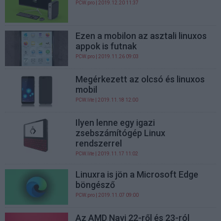
PCW.pro
| 2019.12.20 11:37
Ezen a mobilon az asztali linuxos
appok is futnak
PCW.pro
| 2019.11.26 09:03
Megérkezett az olcsó és linuxos
mobil
PCW.lite
| 2019.11.18 12:00
Ilyen lenne egy igazi
zsebszámítógép Linux
rendszerrel
PCW.lite
| 2019.11.17 11:02
Linuxra is jön a Microsoft Edge
böngésző
PCW.pro
| 2019.11.07 09:00
Az AMD Navi 22-ről és 23-ról