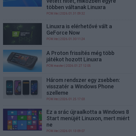
vetett hitet, miközben egyre
többen váltanak Linuxra
PCW.lite
| 2026.01.31 09:32
Linuxra is elérhetővé vált a
GeForce Now
PCW.lite
| 2026.01.30 11:24
A Proton frissítés még több
játékot hozott Linuxra
PCW.master
| 2026.01.27 12:05
Három rendszer egy zsebben:
visszatér a Windows Phone
szelleme
PCW.lite
| 2026.01.25 17:03
Ez a srác újraalkotta a Windows 8
Start menüjét Linuxon, mert miért
ne
PCW.lite
| 2026.01.13 09:07