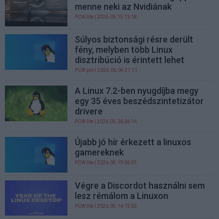
menne neki az Nvidiának
PCW.lite
| 2026.06.15 13:18
Súlyos biztonsági résre derült
fény, melyben több Linux
disztribúció is érintett lehet
PCW.pro
| 2026.06.04 21:11
A Linux 7.2-ben nyugdíjba megy
egy 35 éves beszédszintetizátor
drivere
PCW.lite
| 2026.05.26 06:16
Újabb jó hír érkezett a linuxos
gamereknek
PCW.lite
| 2026.05.19 06:35
Végre a Discordot használni sem
lesz rémálom a Linuxon
PCW.lite
| 2026.05.16 15:33