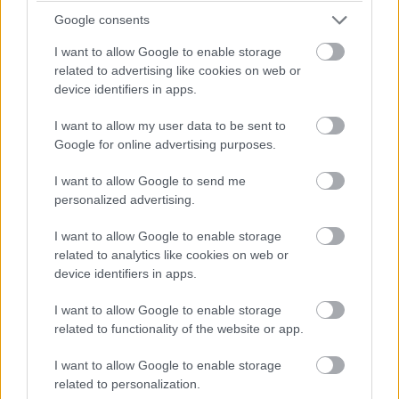
Google consents
Már a Cyberpunk 2077 és más
AAA kategóriás játékok is
I want to allow Google to enable storage
elindulnak Apple M1-chipes
related to advertising like cookies on web or
gépeken
device identifiers in apps.
PCW.master
| 2024.10.13 13:23
I want to allow my user data to be sent to
5 biztonságos fájltörlő PC-re és
Google for online advertising purposes.
mobilra, ha valamit nagyon el
I want to allow Google to send me
szeretnél tüntetni
personalized advertising.
PCW.lite
| 2024.09.21 17:32
I want to allow Google to enable storage
Jön fel a Linux, mint a talajvíz
related to analytics like cookies on web or
PCW.lite
| 2024.08.27 10:12
device identifiers in apps.
I want to allow Google to enable storage
Linux és Windows egy gépen?
related to functionality of the website or app.
Megmutatjuk, miért ez a legjobb
választás!
I want to allow Google to enable storage
PCW.lite
| 2024.08.24 10:01
related to personalization.