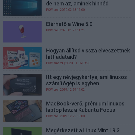
de nem az, aminek hinnéd
PCW.pro
| 2020.02.13 17:00
Elérhető a Wine 5.0
PCW.pro
| 2020.01.27 14:25
Hogyan állítsd vissza elveszettnek
hitt adataid?
PCW.master
| 2020.01.16 09:26
Itt egy névjegykártya, ami linuxos
számítógép is egyben
PCW.pro
| 2019.12.29 11:02
MacBook-verő, prémium linuxos
laptop lesz a Kubuntu Focus
PCW.pro
| 2019.12.22 15:00
Megérkezett a Linux Mint 19.3