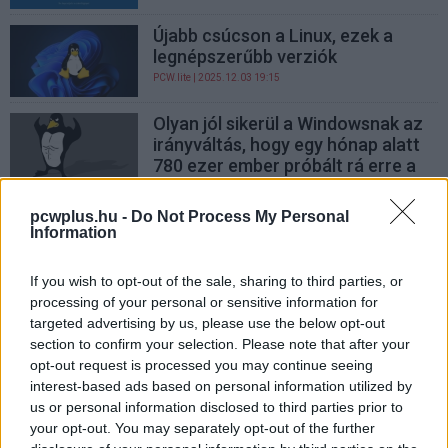
Újabb csúcson a Linux, ezek a
legnépszerűbb verziók
PCW.lite
| 2025.12.03 19:15
Olyan jól sikerül a Windowsnak az
irányváltás, hogy egy hónap alatt
780 ezer ember próbált rá erre a
Linuxra
PCW.lite
| 2025.11.21 14:55
pcwplus.hu -
Do Not Process My Personal
Information
Az megvan, hogy egy 30 éves
Pentium 1-en is csodálatosan fut
If you wish to opt-out of the sale, sharing to third parties, or
az egyik legmodernebb Linux?
processing of your personal or sensitive information for
PCW.lite
| 2025.11.15 13:15
targeted advertising by us, please use the below opt-out
section to confirm your selection. Please note that after your
Kúszik felfelé a Linux piaci
opt-out request is processed you may continue seeing
részesedése, és még csak nem is
interest-based ads based on personal information utilized by
a SteamOS miatt
us or personal information disclosed to third parties prior to
PCW.lite
| 2025.11.03 11:03
your opt-out. You may separately opt-out of the further