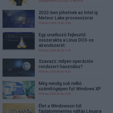
computertrends.hu
| 2020.10.08 09:39
2022-ben jöhetnek az Intel új
Meteor Lake processzorai
PCW.pro
| 2020.10.05 13:03
Egy unatkozó fejlesztő
összerakta a Linux DOS-os
alrendszerét
PCW.pro
| 2020.09.28 17:59
Szavazz: milyen operációs
rendszert használsz?
PCW.lite
| 2020.09.06 14:00
Még mindig sok millió
számítógépen fut Windows XP
PCW.lite
| 2020.09.06 12:00
Élet a Windowson túl:
fájdalommentes váltás Linuxra