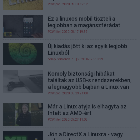
PCW.pro
| 2020.09.03 12:12
Ez a linuxos mobil tiszteli a
legjobban a magánszférádat
PCW.lite
| 2020.08.17 19:59
Új kiadás jött ki az egyik legjobb
Linuxból
computertrends.hu
| 2020.07.26 13:29
Komoly biztonsági hibákat
találtak az USB-s rendszerekben,
a legnagyobb bajban a Linux van
PCW.pro
| 2020.05.29 21:00
Már a Linux atyja is elhagyta az
Intelt az AMD-ért
PCW.lite
| 2020.05.27 11:05
Jön a DirectX a Linuxra - vagy