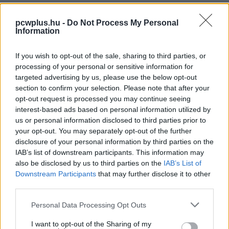
PCW.lite
| 2026.07.05 15:32
pcwplus.hu -
Do Not Process My Personal
Information
If you wish to opt-out of the sale, sharing to third parties, or
processing of your personal or sensitive information for
targeted advertising by us, please use the below opt-out
section to confirm your selection. Please note that after your
opt-out request is processed you may continue seeing
interest-based ads based on personal information utilized by
us or personal information disclosed to third parties prior to
your opt-out. You may separately opt-out of the further
disclosure of your personal information by third parties on the
IAB’s list of downstream participants. This information may
also be disclosed by us to third parties on the
IAB’s List of
Downstream Participants
that may further disclose it to other
third parties.
Please note that this website/app uses one or more Google
Personal Data Processing Opt Outs
services and may gather and store information including but
not limited to your visit or usage behaviour. You may click to
I want to opt-out of the Sharing of my