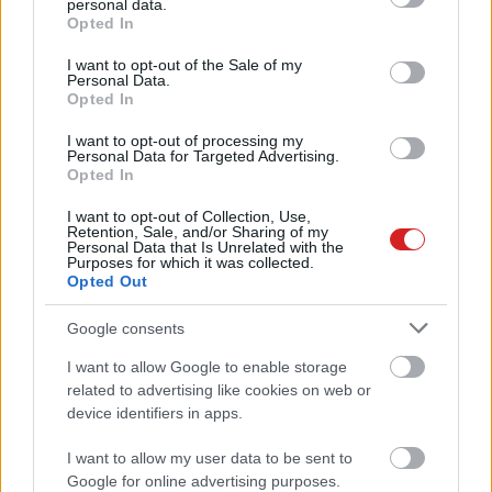
personal data.
grant or deny consent to Google and its third-party tags to
Opted In
use your data for below specified purposes in below Google
consent section.
I want to opt-out of the Sale of my
Personal Data.
Opted In
I want to opt-out of processing my
Personal Data for Targeted Advertising.
Opted In
KÖVESS FACEBOOKON!
I want to opt-out of Collection, Use,
Retention, Sale, and/or Sharing of my
Personal Data that Is Unrelated with the
Purposes for which it was collected.
Opted Out
Google consents
I want to allow Google to enable storage
related to advertising like cookies on web or
LEGOLVASOTTABBAK
device identifiers in apps.
Rezsicsökkentés: mennyit fogyaszt a
I want to allow my user data to be sent to
PC-d, a konzolod és a többi
Google for online advertising purposes.
elektronikai eszközöd?