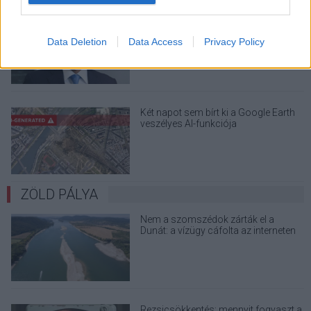
A Microsoft szép csendben eltüntette
a Windows 32 GB RAM-ot ajánló
Data Deletion
Data Access
Privacy Policy
útmutatóját
Két napot sem bírt ki a Google Earth
veszélyes AI-funkciója
ZÖLD PÁLYA
Nem a szomszédok zárták el a
Dunát: a vízügy cáfolta az interneten
terjedő álhíreket
Rezsicsökkentés: mennyit fogyaszt a