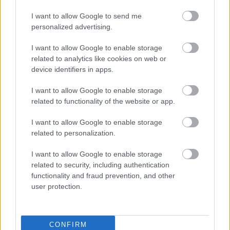
I want to allow Google to send me
personalized advertising.
Napelem sem kell hozzá: ez a
I want to allow Google to enable storage
konnektoros akkumulátor lehet a
related to analytics like cookies on web or
takarékos otthonok következő nagy
device identifiers in apps.
dobása
I want to allow Google to enable storage
related to functionality of the website or app.
Nem egyedi eset volt: más OpenAI-
ügynökök is kijuthattak az elszigetelt
I want to allow Google to enable storage
tesztkörnyezetből
related to personalization.
I want to allow Google to enable storage
related to security, including authentication
functionality and fraud prevention, and other
Drónokat tölt és aknamezőn is
user protection.
átvághat az ukránok új elektromos
motorja
CONFIRM