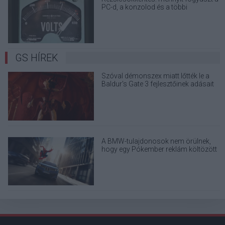
PC-d, a konzolod és a többi
elektronikai eszközöd?
GS HÍREK
Szóval démonszex miatt lőtték le a
Baldur's Gate 3 fejlesztőinek adásait
A BMW-tulajdonosok nem örülnek,
hogy egy Pókember reklám költözött
milliós autóik kijelzőire