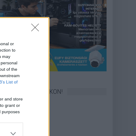
sonal or
ection to
ou may
 personal
out of the
 downstream
B’s List of
KÖVESS FACEBOOKON!
er and store
to grant or
ed purposes