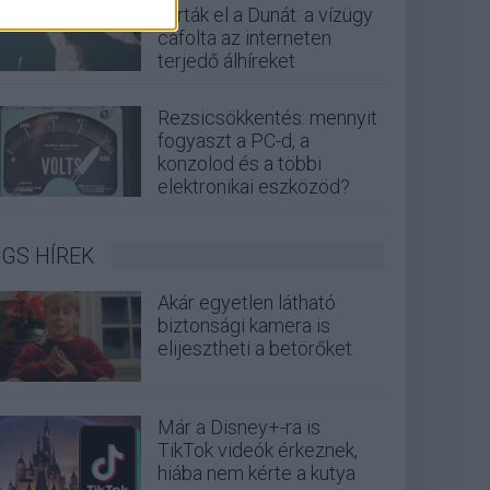
zárták el a Dunát: a vízügy
cáfolta az interneten
terjedő álhíreket
Rezsicsökkentés: mennyit
fogyaszt a PC-d, a
konzolod és a többi
elektronikai eszközöd?
GS HÍREK
Akár egyetlen látható
biztonsági kamera is
elijesztheti a betörőket
Már a Disney+-ra is
TikTok videók érkeznek,
hiába nem kérte a kutya