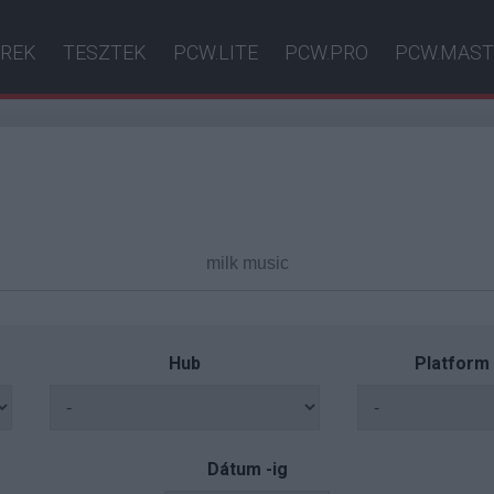
ÍREK
TESZTEK
PCW.LITE
PCW.PRO
PCW.MAST
Hub
Platform
Dátum -ig