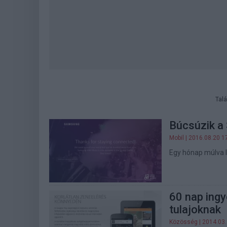
Talá
Búcsúzik a
Mobil
| 2016.08.20 1
Egy hónap múlva l
60 nap ing
tulajoknak
Közösség
| 2014.03