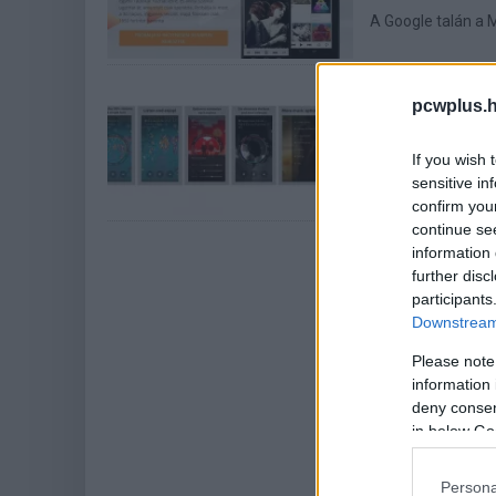
A Google talán a M
Milk Music:
pcwplus.h
Mobil
| 2014.03.08 1
Egyelőre csak az
If you wish 
szolgáltatás.
sensitive in
confirm you
continue se
information 
further disc
participants
Downstream 
Please note
information 
deny consent
in below Go
Persona