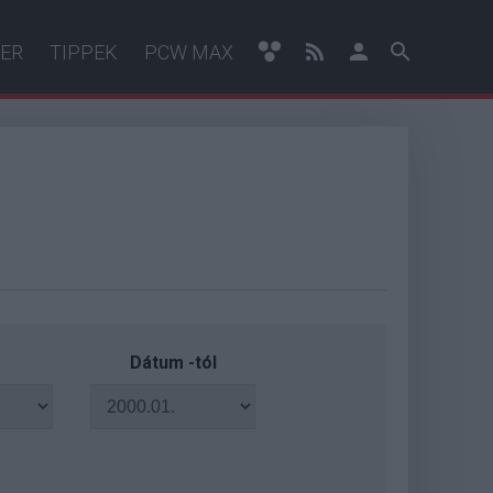
ER
TIPPEK
PCW MAX
Dátum -tól