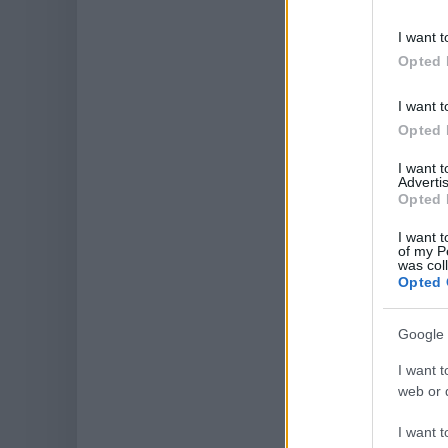
I want t
Opted 
I want t
Opted 
I want 
Advertis
Opted 
I want t
of my P
was col
Opted 
Google 
I want t
web or d
I want t