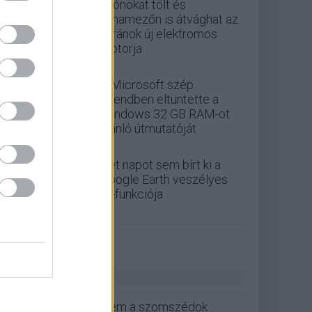
Drónokat tölt és
aknamezőn is átvághat az
ukránok új elektromos
motorja
A Microsoft szép
csendben eltüntette a
Windows 32 GB RAM-ot
ajánló útmutatóját
Két napot sem bírt ki a
Google Earth veszélyes
AI-funkciója
ZÖLD PÁLYA
Nem a szomszédok