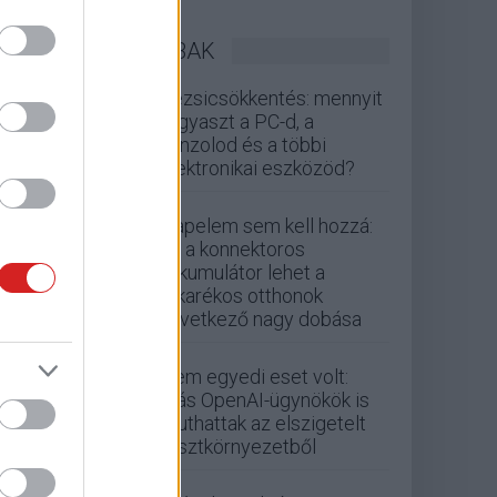
LEGOLVASOTTABBAK
Rezsicsökkentés: mennyit
fogyaszt a PC-d, a
konzolod és a többi
elektronikai eszközöd?
Napelem sem kell hozzá:
ez a konnektoros
akkumulátor lehet a
takarékos otthonok
következő nagy dobása
Nem egyedi eset volt:
más OpenAI-ügynökök is
kijuthattak az elszigetelt
tesztkörnyezetből