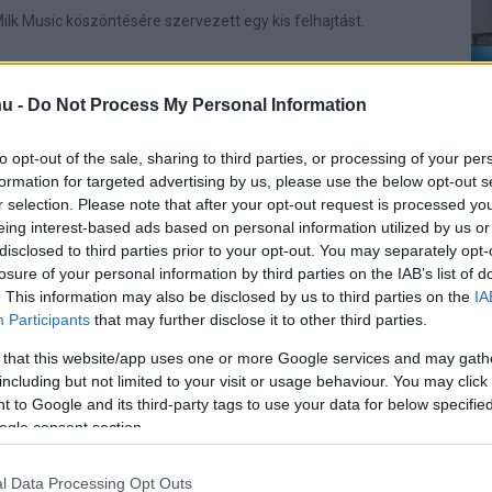
ilk Music köszöntésére szervezett egy kis felhajtást.
 zenestreamelőt indított a Samsung
u -
Do Not Process My Personal Information
4:30
 USA-ban és egyes Samsung mobilokon használható a
to opt-out of the sale, sharing to third parties, or processing of your per
formation for targeted advertising by us, please use the below opt-out s
r selection. Please note that after your opt-out request is processed y
eing interest-based ads based on personal information utilized by us or
disclosed to third parties prior to your opt-out. You may separately opt-
losure of your personal information by third parties on the IAB’s list of
. This information may also be disclosed by us to third parties on the
IA
Participants
that may further disclose it to other third parties.
 that this website/app uses one or more Google services and may gath
including but not limited to your visit or usage behaviour. You may click 
 to Google and its third-party tags to use your data for below specifi
ogle consent section.
l Data Processing Opt Outs