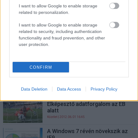
PCW.lite
| 2020.11.25 10:54
I want to allow Google to enable storage
related to personalization.
A Facebook kozmetikázta a
videós statisztikáit
I want to allow Google to enable storage
PCW.lite
| 2018.10.18 14:00
related to security, including authentication
functionality and fraud prevention, and other
Nézettségi és letöltési rekordot
user protection.
döntött a Breaking Bad utolsó
epizódja
Kultúra
| 2013.10.01 13:00
CONFIRM
A Twitter a tévézés megmentője
Közösség
| 2013.08.09 06:30
Data Deletion
Data Access
Privacy Policy
Elképesztő adatforgalom az EB
alatt
Közélet
| 2012.06.01 16:45
A Windows 7 révén növekszik az
IE9