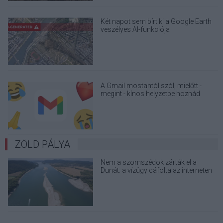
Két napot sem bírt ki a Google Earth
veszélyes AI-funkciója
A Gmail mostantól szól, mielőtt -
megint - kínos helyzetbe hoznád
magad
ZÖLD PÁLYA
Nem a szomszédok zárták el a
Dunát: a vízügy cáfolta az interneten
terjedő álhíreket