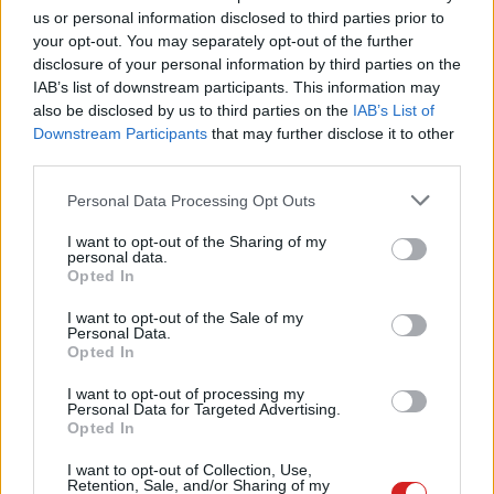
us or personal information disclosed to third parties prior to
Hamarosan publikus lesz, hányan
your opt-out. You may separately opt-out of the further
néznek egy-egy netflixes
disclosure of your personal information by third parties on the
tartalmat
IAB’s list of downstream participants. This information may
PCW.lite
| 2022.10.12 15:32
also be disclosed by us to third parties on the
IAB’s List of
Downstream Participants
that may further disclose it to other
Az Apple egyik új terméke még az
third parties.
androidosokat is lehozta a
pornóról
Please note that this website/app uses one or more Google
Personal Data Processing Opt Outs
PCW.lite
| 2022.09.09 09:17
services and may gather and store information including but
not limited to your visit or usage behaviour. You may click to
I want to opt-out of the Sharing of my
Történelmi fordulat: lenyomta a
personal data.
grant or deny consent to Google and its third-party tags to
Opted In
kábeltévék nézettségét a
use your data for below specified purposes in below Google
streaming
consent section.
I want to opt-out of the Sale of my
PCW.lite
| 2022.08.19 11:11
Personal Data.
Opted In
Jól alakul a YouTube Shorts
nézettsége, már pénzt szeretne
I want to opt-out of processing my
Personal Data for Targeted Advertising.
látni belőle a Google
Opted In
PCW.pro
| 2022.04.28 18:31
I want to opt-out of Collection, Use,
Retention, Sale, and/or Sharing of my
Komoly büntetés elé néz a