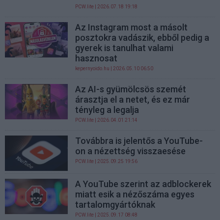
PCW.lite
| 2026.07.18 19:18
Az Instagram most a másolt
posztokra vadászik, ebből pedig a
gyerek is tanulhat valami
hasznosat
kepernyoido.hu
| 2026.05.10 06:50
Az AI-s gyümölcsös szemét
árasztja el a netet, és ez már
tényleg a legalja
PCW.lite
| 2026.04.01 21:14
Továbbra is jelentős a YouTube-
on a nézettség visszaesése
PCW.lite
| 2025.09.25 19:56
A YouTube szerint az adblockerek
miatt esik a nézőszáma egyes
tartalomgyártóknak
PCW.lite
| 2025.09.17 08:48