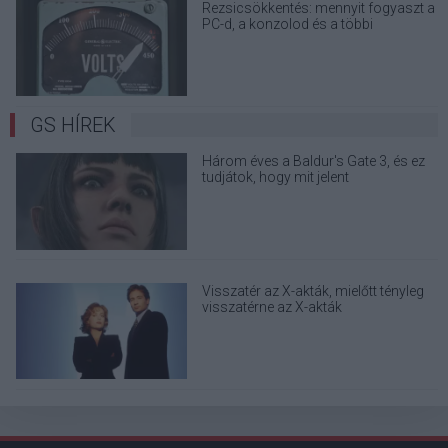
Rezsicsökkentés: mennyit fogyaszt a
PC-d, a konzolod és a többi
elektronikai eszközöd?
GS HÍREK
Három éves a Baldur's Gate 3, és ez
tudjátok, hogy mit jelent
Visszatér az X-akták, mielőtt tényleg
visszatérne az X-akták