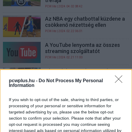
tréfája
PCW.lite
| 2024.04.02 08:42
Az NBA egy chatbottal küzdene a
csökkenő nézettség ellen
PCW.lite
| 2024.02.22 06:01
A YouTube lenyomta az összes
streaming szolgáltatót
PCW.lite
| 2024.02.21 11:00
Olyan dolog történt Twitchen,
amit ritkán látni: látványosan
pcwplus.hu -
Do Not Process My Personal
lenyomták a TheVR-t
Information
nézettségben
gsplus.hu
| 2023.08.19 10:42
If you wish to opt-out of the sale, sharing to third parties, or
processing of your personal or sensitive information for
A TikTok alkalmazottai simán
targeted advertising by us, please use the below opt-out
eldönthetik, melyik videó lesz
section to confirm your selection. Please note that after your
világhírű
opt-out request is processed you may continue seeing
PCW.lite
| 2023.01.21 18:01
interest-based ads based on personal information utilized by