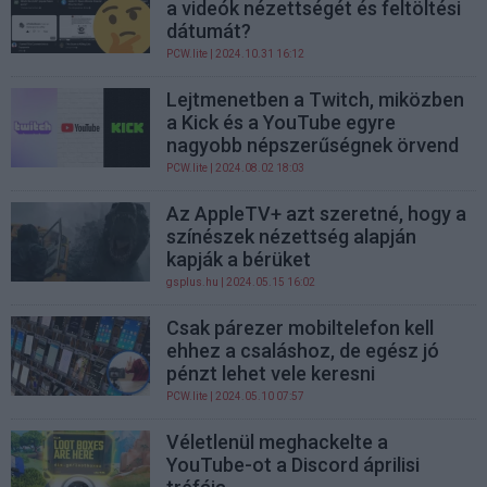
a videók nézettségét és feltöltési
dátumát?
PCW.lite
| 2024.10.31 16:12
Lejtmenetben a Twitch, miközben
a Kick és a YouTube egyre
nagyobb népszerűségnek örvend
PCW.lite
| 2024.08.02 18:03
Az AppleTV+ azt szeretné, hogy a
színészek nézettség alapján
kapják a bérüket
gsplus.hu
| 2024.05.15 16:02
Csak párezer mobiltelefon kell
ehhez a csaláshoz, de egész jó
pénzt lehet vele keresni
PCW.lite
| 2024.05.10 07:57
Véletlenül meghackelte a
YouTube-ot a Discord áprilisi