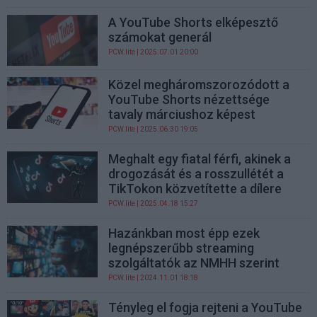
A YouTube Shorts elképesztő
számokat generál
PCW.lite
| 2025.07.01 20:00
Közel megháromszorozódott a
YouTube Shorts nézettsége
tavaly márciushoz képest
PCW.lite
| 2025.06.30 19:05
Meghalt egy fiatal férfi, akinek a
drogozását és a rosszullétét a
TikTokon közvetítette a dílere
PCW.lite
| 2025.04.18 15:27
Hazánkban most épp ezek
legnépszerűbb streaming
szolgáltatók az NMHH szerint
PCW.lite
| 2024.11.01 18:18
Tényleg el fogja rejteni a YouTube