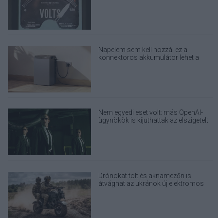
elektronikai eszközöd?
Napelem sem kell hozzá: ez a
konnektoros akkumulátor lehet a
takarékos otthonok következő nagy
dobása
Nem egyedi eset volt: más OpenAI-
ügynökök is kijuthattak az elszigetelt
tesztkörnyezetből
Drónokat tölt és aknamezőn is
átvághat az ukránok új elektromos
motorja