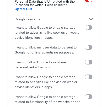
Personal Data that Is Unrelated with the
youtuber, aki megrendezte a
Purposes for which it was collected.
repülőgépe lezuhanását
Opted Out
PCW.lite
| 2022.04.23 07:51
Google consents
Fél éven át tolta az álhíreket a
I want to allow Google to enable storage
Facebook algoritmusa egy súlyos
related to advertising like cookies on web or
hiba miatt
device identifiers in apps.
PCW.lite
| 2022.04.02 09:25
I want to allow my user data to be sent to
Azzal gyanúsítanak egy
Google for online advertising purposes.
youtubert, hogy a nézettség
kedvéért zuhant le a repülőjével
I want to allow Google to send me
PCW.lite
| 2022.01.20 11:49
personalized advertising.
Megvan a YouTube első 10
I want to allow Google to enable storage
milliárdos nézettségű videója
related to analytics like cookies on web or
PCW.lite
| 2022.01.14 14:22
device identifiers in apps.
Megvan az első 100 millió
I want to allow Google to enable storage
követővel rendelkező TikTok-
related to functionality of the website or app.
oldal