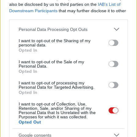
néhány Switch 2 képernyőjét egy
also be disclosed by us to third parties on the
IAB’s List of
GameStop üzletben
Downstream Participants
that may further disclose it to other
PCW.lite
| 2025.06.06 08:15
third parties.
Kiderült, hogy lehet-e majd
Please note that this website/app uses one or more Google
Personal Data Processing Opt Outs
netflixezni a Nintendo Switch 2-n
services and may gather and store information including but
PCW.lite
| 2025.05.30 17:11
not limited to your visit or usage behaviour. You may click to
I want to opt-out of the Sharing of my
personal data.
grant or deny consent to Google and its third-party tags to
Opted In
Normál egér is használható lesz a
use your data for below specified purposes in below Google
Switch 2 egyes játékainál
consent section.
I want to opt-out of the Sale of my
Personal Data.
PCW.lite
| 2025.05.25 15:53
Opted In
Lenyúlhatja a Nintendo Switch
I want to opt-out of processing my
egyik jellegzetes tulajdonságát a
Personal Data for Targeted Advertising.
Opted In
hordozható Xbox
PCW.lite
| 2025.05.17 08:03
I want to opt-out of Collection, Use,
Retention, Sale, and/or Sharing of my
Nem titkolódzik tovább a
Personal Data that Is Unrelated with the
Purposes for which it was collected.
Nintendo, itt vannak a Switch 2
Opted Out
hardverspecifikációi
PCW.master
| 2025.05.15 08:05
Google consents