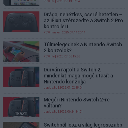
PCW.lite
| 2025.07.13 07:04
Drága, nehézkes, cserélhetetlen –
az iFixit szétszedte a Switch 2 Pro
kontrollert
PCW.master
| 2025.07.11 20:11
Túlmelegednek a Nintendo Switch
2 konzolok?
PCW.lite
| 2025.07.06 15:36
Durván rajtolt a Switch 2,
mindenkit maga mögé utasít a
Nintendo konzolja
gsplus.hu
| 2025.07.02 18:04
Megéri Nintendo Switch 2-re
váltani?
gsplus.hu
| 2025.06.24 14:01
Switchből lesz a világ legrosszabb