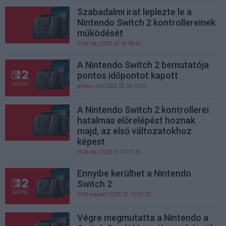
Szabadalmi irat leplezte le a
Nintendo Switch 2 kontrollereinek
működését
PCW.lite
| 2025.02.09 09:40
A Nintendo Switch 2 bemutatója
pontos időpontot kapott
gsplus.hu
| 2025.02.06 19:01
A Nintendo Switch 2 kontrollerei
hatalmas előrelépést hoznak
majd, az első változatokhoz
képest
PCW.lite
| 2025.01.20 15:33
Ennyibe kerülhet a Nintendo
Switch 2
PCW.master
| 2025.01.20 07:03
Végre megmutatta a Nintendo a