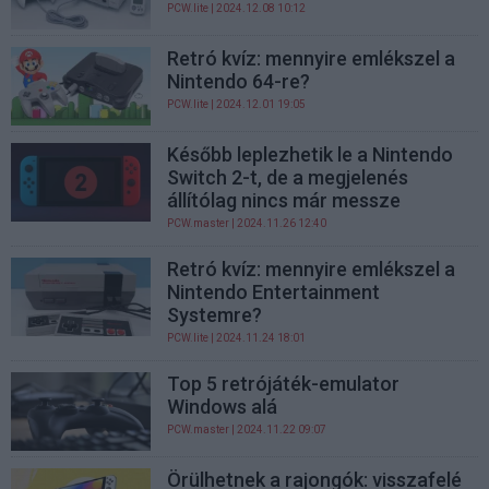
PCW.lite
| 2024.12.08 10:12
Retró kvíz: mennyire emlékszel a
Nintendo 64-re?
PCW.lite
| 2024.12.01 19:05
Később leplezhetik le a Nintendo
Switch 2-t, de a megjelenés
állítólag nincs már messze
PCW.master
| 2024.11.26 12:40
Retró kvíz: mennyire emlékszel a
Nintendo Entertainment
Systemre?
PCW.lite
| 2024.11.24 18:01
Top 5 retrójáték-emulator
Windows alá
PCW.master
| 2024.11.22 09:07
Örülhetnek a rajongók: visszafelé