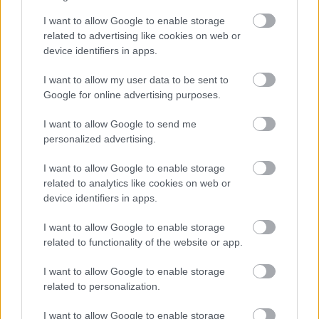
Komoly késésekkel indul a
I want to allow Google to enable storage
Nintendo Switch 2 több
related to advertising like cookies on web or
országban is
device identifiers in apps.
gsplus.hu
| 2025.05.01 07:50
I want to allow my user data to be sent to
Kiderült, hogy a Switch 2
Google for online advertising purposes.
dokkolója kompatibilis-e a régi
Switch modellekkel
I want to allow Google to send me
personalized advertising.
PCW.lite
| 2025.04.30 20:02
Villámgyors töltéssel érkezik a
I want to allow Google to enable storage
Switch 2 Pro Controller, mégsem
related to analytics like cookies on web or
veszít az üzemidejéből
device identifiers in apps.
PCW.pro
| 2025.04.24 07:01
I want to allow Google to enable storage
A Nintendo némiképp csúsztat a
related to functionality of the website or app.
Switch 2 HDMI-kábel
kompatibilitásáról
I want to allow Google to enable storage
related to personalization.
PCW.lite
| 2025.04.10 08:04
Lesz egy komoly hiányossága a
I want to allow Google to enable storage