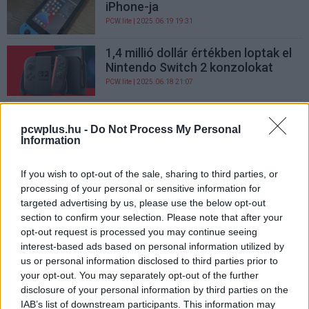
iPhone-ja
PCW.lite
| 2025.06.19 19:31
1,4 millió dollár értékben loptak el
Nintendo Switch 2 konzolokat
PCW.lite
| 2025.06.18 21:07
A Nintendo Switch 2 képernyője
konkrétan elpusztíthatatlan
pcwplus.hu -
Do Not Process My Personal
Information
PCW.lite
| 2025.06.15 14:02
Hatalmasat megy a Switch 2
If you wish to opt-out of the sale, sharing to third parties, or
processing of your personal or sensitive information for
PCW.lite
| 2025.06.10 20:01
targeted advertising by us, please use the below opt-out
section to confirm your selection. Please note that after your
opt-out request is processed you may continue seeing
Egy iPhone kiváló alternatívája
interest-based ads based on personal information utilized by
lehet a Switch 2 kamerájának
us or personal information disclosed to third parties prior to
PCW.lite
| 2025.06.09 13:01
your opt-out. You may separately opt-out of the further
disclosure of your personal information by third parties on the
Véletlenül összetűzőgépezték
IAB’s list of downstream participants. This information may