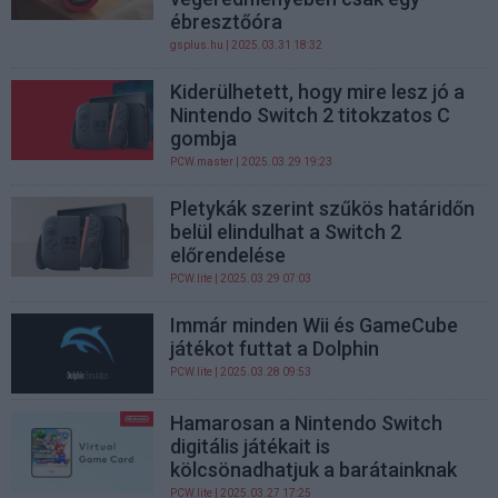
ébresztőóra
gsplus.hu
| 2025.03.31 18:32
Kiderülhetett, hogy mire lesz jó a
Nintendo Switch 2 titokzatos C
gombja
PCW.master
| 2025.03.29 19:23
Pletykák szerint szűkös határidőn
belül elindulhat a Switch 2
előrendelése
PCW.lite
| 2025.03.29 07:03
Immár minden Wii és GameCube
játékot futtat a Dolphin
PCW.lite
| 2025.03.28 09:53
Hamarosan a Nintendo Switch
digitális játékait is
kölcsönadhatjuk a barátainknak
PCW.lite
| 2025.03.27 17:25