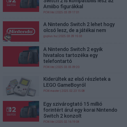
Switch 2 is kompatibilis lesz az
Amiibo figurákkal
PCW.lite
| 2025.03.09 17:01
A Nintendo Switch 2 lehet hogy
olcsó lesz, de a játékai nem
gsplus.hu
| 2025.03.09 15:03
A Nintendo Switch 2 egyik
hivatalos tartozéka egy
telefontartó
PCW.lite
| 2025.03.05 09:20
Kiderültek az első részletek a
LEGO GameBoyról
PCW.master
| 2025.02.23 15:08
Egy szivárogtató 15 millió
forintért árul egy korai Nintendo
Switch 2 konzolt
PCW.lite
| 2025.02.16 19:04