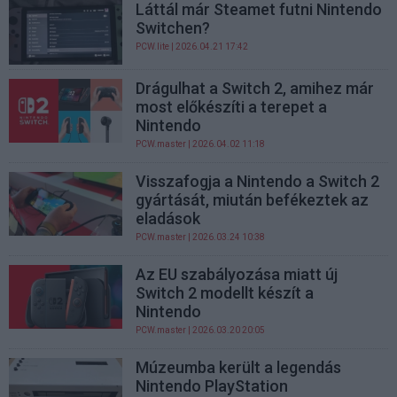
Láttál már Steamet futni Nintendo
Switchen?
PCW.lite
| 2026.04.21 17:42
Drágulhat a Switch 2, amihez már
most előkészíti a terepet a
Nintendo
PCW.master
| 2026.04.02 11:18
Visszafogja a Nintendo a Switch 2
gyártását, miután befékeztek az
eladások
PCW.master
| 2026.03.24 10:38
Az EU szabályozása miatt új
Switch 2 modellt készít a
Nintendo
PCW.master
| 2026.03.20 20:05
Múzeumba került a legendás
Nintendo PlayStation