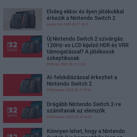
Elvileg ekkor és ilyen játékokkal
érkezik a Nintendo Switch 2
gsplus.hu
| 2025.03.27 16:15
Új Nintendo Switch 2 szivárgás:
120Hz-es LCD kijelző HDR és VRR
támogatással? A játékosok
szkeptikusak
PCW.lite
| 2025.03.21 15:40
AI-felskálázással érkezhet a
Nintendo Switch 2
PCW.master
| 2025.03.17 19:33
Drágább Nintendo Switch 2-re
számítanak az elemzők
PCW.master
| 2025.03.14 16:24
Könnyen lehet, hogy a Nintendo