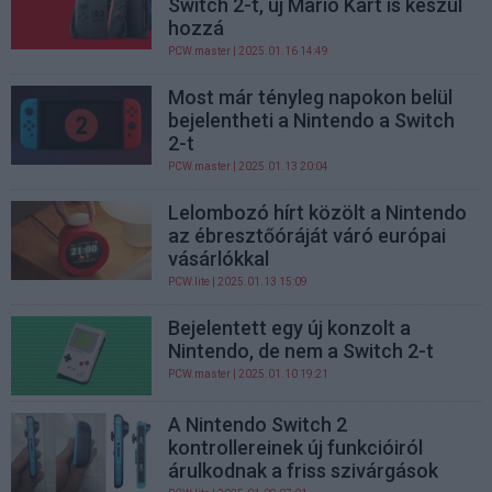
Switch 2-t, új Mario Kart is készül
hozzá
PCW.master
| 2025.01.16 14:49
Most már tényleg napokon belül
bejelentheti a Nintendo a Switch
2-t
PCW.master
| 2025.01.13 20:04
Lelombozó hírt közölt a Nintendo
az ébresztőóráját váró európai
vásárlókkal
PCW.lite
| 2025.01.13 15:09
Bejelentett egy új konzolt a
Nintendo, de nem a Switch 2-t
PCW.master
| 2025.01.10 19:21
A Nintendo Switch 2
kontrollereinek új funkcióiról
árulkodnak a friss szivárgások