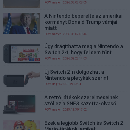
PCW.master
| 2026.03.08 08:05
A Nintendo beperelte az amerikai
kormányt Donald Trump vámjai
miatt
PCW.master
| 2026.03.07 09:34
Úgy drágíthatta meg a Nintendo a
Switch 2-t, hogy fel sem tűnt
PCW.master
| 2026.02.28 14:03
Új Switch 2-n dolgozhat a
Nintendo a pletykák szerint
PCW.lite
| 2026.01.19 13:14
A retró játékok szerelmeseinek
szól ez a SNES kazetta-olvasó
PCW.master
| 2025.12.30 17:02
Ezek a legjobb Switch és Switch 2
Mario-játékok, amiket