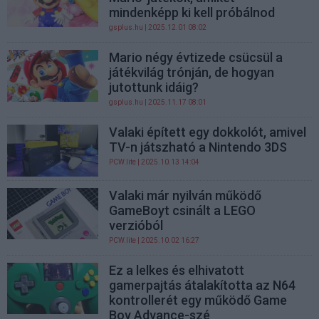
mindenképp ki kell próbálnod
gsplus.hu
| 2025.12.01 08:02
Mario négy évtizede csücsül a
játékvilág trónján, de hogyan
jutottunk idáig?
gsplus.hu
| 2025.11.17 08:01
Valaki épített egy dokkolót, amivel
TV-n játszható a Nintendo 3DS
PCW.lite
| 2025.10.13 14:04
Valaki már nyilván működő
GameBoyt csinált a LEGO
verzióból
PCW.lite
| 2025.10.02 16:27
Ez a lelkes és elhivatott
gamerpajtás átalakította az N64
kontrollerét egy működő Game
Boy Advance-szé