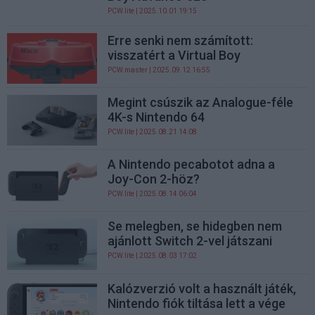
PCW.lite
| 2025.10.01 19:15
Erre senki nem számított:
visszatért a Virtual Boy
PCW.master
| 2025.09.12 16:55
Megint csúszik az Analogue-féle
4K-s Nintendo 64
PCW.lite
| 2025.08.21 14:08
A Nintendo pecabotot adna a
Joy-Con 2-höz?
PCW.lite
| 2025.08.14 06:04
Se melegben, se hidegben nem
ajánlott Switch 2-vel játszani
PCW.lite
| 2025.08.03 17:02
Kalózverzió volt a használt játék,
Nintendo fiók tiltása lett a vége