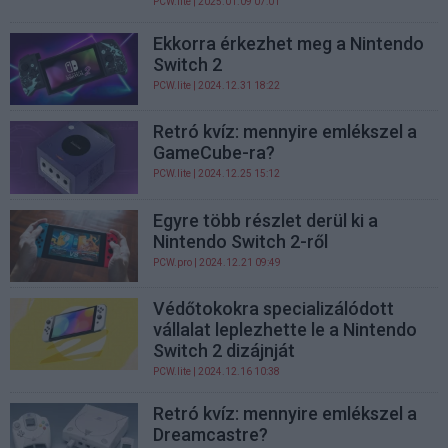
PCW.lite
| 2025.01.09 07:01
Ekkorra érkezhet meg a Nintendo
Switch 2
PCW.lite
| 2024.12.31 18:22
Retró kvíz: mennyire emlékszel a
GameCube-ra?
PCW.lite
| 2024.12.25 15:12
Egyre több részlet derül ki a
Nintendo Switch 2-ről
PCW.pro
| 2024.12.21 09:49
Védőtokokra specializálódott
vállalat leplezhette le a Nintendo
Switch 2 dizájnját
PCW.lite
| 2024.12.16 10:38
Retró kvíz: mennyire emlékszel a
Dreamcastre?