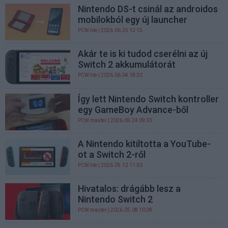
Nintendo DS-t csinál az androidos
mobilokból egy új launcher
PCW.lite
| 2026.06.25 12:15
Akár te is ki tudod cserélni az új
Switch 2 akkumulátorát
PCW.lite
| 2026.06.04 18:20
Így lett Nintendo Switch kontroller
egy GameBoy Advance-ből
PCW.master
| 2026.05.24 09:33
A Nintendo kitiltotta a YouTube-
ot a Switch 2-ről
PCW.lite
| 2026.05.12 11:30
Hivatalos: drágább lesz a
Nintendo Switch 2
PCW.master
| 2026.05.08 10:28