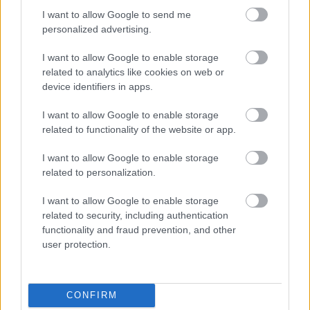
I want to allow Google to send me
personalized advertising.
Egy idős házaspár 8 milliárd forintért
I want to allow Google to enable storage
sem vált meg a család farmjától,
hogy egy AI cég adatközpontot
related to analytics like cookies on web or
építhessen a helyére
device identifiers in apps.
I want to allow Google to enable storage
related to functionality of the website or app.
A Microsoft szép csendben eltüntette
a Windows 32 GB RAM-ot ajánló
I want to allow Google to enable storage
útmutatóját
related to personalization.
I want to allow Google to enable storage
related to security, including authentication
Drónokat tölt és aknamezőn is
functionality and fraud prevention, and other
átvághat az ukránok új elektromos
user protection.
motorja
CONFIRM