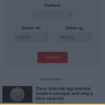
Platform
Dátum -tól
Dátum -ig
Keresés
Találatok száma: 1
Steve Jobs már egy amerikai
érmén is szerepel, amit meg is
lehet vásárolni
PCW.lite
| 2026.05.14 20:19