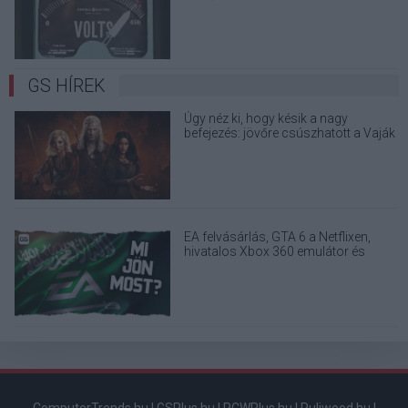
elektronikai eszközöd?
GS HÍREK
Úgy néz ki, hogy késik a nagy
befejezés: jövőre csúszhatott a Vaják
5. évada
EA felvásárlás, GTA 6 a Netflixen,
hivatalos Xbox 360 emulátor és
kukázott Penge reboot - dübörög a
GS Hype