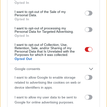
grant or deny consent to Google and its third-party tags to
Opted In
use your data for below specified purposes in below Google
consent section.
I want to opt-out of the Sale of my
Personal Data.
Opted In
I want to opt-out of processing my
Personal Data for Targeted Advertising.
Opted In
KÖVESS FACEBOOKON!
I want to opt-out of Collection, Use,
Retention, Sale, and/or Sharing of my
Personal Data that Is Unrelated with the
Purposes for which it was collected.
Opted Out
Google consents
I want to allow Google to enable storage
related to advertising like cookies on web or
LEGOLVASOTTABBAK
device identifiers in apps.
Napelem sem kell hozzá: ez a
konnektoros akkumulátor lehet a
I want to allow my user data to be sent to
takarékos otthonok következő nagy
Google for online advertising purposes.
dobása