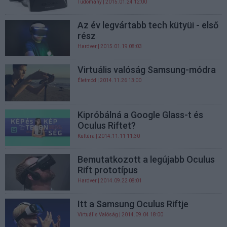
Tudomány
| 2015.01.24 12:00
Az év legvártabb tech kütyüi - első
rész
Hardver
| 2015.01.19 08:03
Virtuális valóság Samsung-módra
Életmód
| 2014.11.26 13:00
Kipróbálná a Google Glass-t és
Oculus Riftet?
Kultúra
| 2014.11.11 11:30
Bemutatkozott a legújabb Oculus
Rift prototípus
Hardver
| 2014.09.22 08:01
Itt a Samsung Oculus Riftje
Virtuális Valóság
| 2014.09.04 18:00