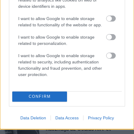
Hardver
| 2015.03.24 19:01
device identifiers in apps.
Itt az HTC RE Vive, karácsonyra
I want to allow Google to enable storage
már virtuálisan mászhatsz hegyet
related to functionality of the website or app.
Virtuális Valóság
| 2015.03.02 17:09
I want to allow Google to enable storage
Facebook VR: a felhasználók
related to personalization.
készítik majd a tartalmat?
I want to allow Google to enable storage
Életmód
| 2015.02.27 13:06
related to security, including authentication
functionality and fraud prevention, and other
HoloLens, Gear VR, Oculus Rift -
user protection.
neked melyik kellene?
Virtuális Valóság
| 2015.02.13 08:01
HoloLens vs Oculus Rift - mást
CONFIRM
akarnak
Virtuális Valóság
| 2015.02.10 08:07
Data Deletion
Data Access
Privacy Policy
A brit hadsereg toborzásra
használja az Oculus Rift-et