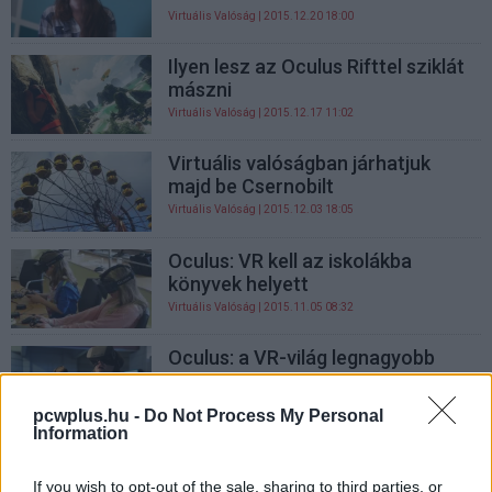
Virtuális Valóság
| 2015.12.20 18:00
Ilyen lesz az Oculus Rifttel sziklát
mászni
Virtuális Valóság
| 2015.12.17 11:02
Virtuális valóságban járhatjuk
majd be Csernobilt
Virtuális Valóság
| 2015.12.03 18:05
Oculus: VR kell az iskolákba
könyvek helyett
Virtuális Valóság
| 2015.11.05 08:32
Oculus: a VR-világ legnagyobb
gondja a kábel
Virtuális Valóság
| 2015.11.03 08:31
pcwplus.hu -
Do Not Process My Personal
Information
Oculus-képes PC-kkel nyomul az
AMD
If you wish to opt-out of the sale, sharing to third parties, or