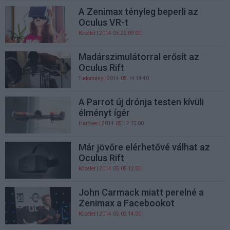
A Zenimax tényleg beperli az
Oculus VR-t
Közélet
| 2014.05.22 09:00
Madárszimulátorral erősít az
Oculus Rift
Tudomány
| 2014.05.14 14:40
A Parrot új drónja testen kívüli
élményt ígér
Hardver
| 2014.05.12 15:00
Már jövőre elérhetővé válhat az
Oculus Rift
Közélet
| 2014.05.05 12:00
John Carmack miatt perelné a
Zenimax a Facebookot
Közélet
| 2014.05.02 14:00