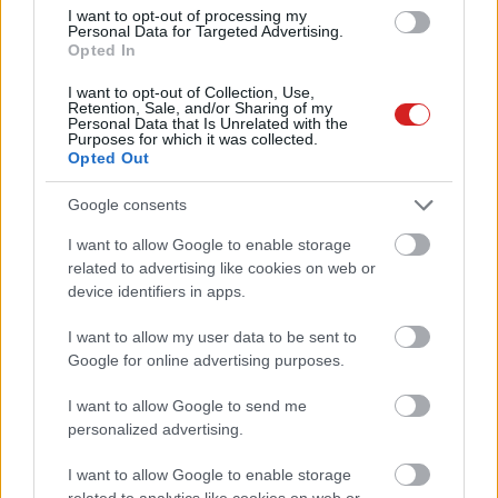
Virtuális Valóság
| 2015.07.05 14:31
I want to opt-out of processing my
Personal Data for Targeted Advertising.
Elkészült a végleges Oculus Rift
Opted In
Hardver
| 2015.06.15 17:05
I want to opt-out of Collection, Use,
Retention, Sale, and/or Sharing of my
Personal Data that Is Unrelated with the
Purposes for which it was collected.
Hivatalos az Oculus Rift
Opted Out
gépigénye
Virtuális Valóság
| 2015.05.18 13:00
Google consents
I want to allow Google to enable storage
Jön az új Android, lassan
related to advertising like cookies on web or
hazavihető az Oculus Rift - heti
device identifiers in apps.
hírösszefoglaló
Virtuális Valóság
| 2015.05.09 08:00
I want to allow my user data to be sent to
Google for online advertising purposes.
VR-körkép: ezek a headsetek
jönnek a piacra
I want to allow Google to send me
Virtuális Valóság
| 2015.04.08 08:09
personalized advertising.
Milyen PC-t építsünk egy Oculus
I want to allow Google to enable storage
Rift mellé?
related to analytics like cookies on web or