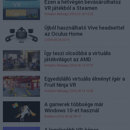
Ezen a hétvégén bevásárolhatsz
VR játékból a Steamen
Virtuális Valóság
| 2016.07.30 12:25
Újból használható Vive headsettel
az Oculus Home
| 2016.06.24 20:15
Így teszi olcsóbbá a virtuális
játékvilágot az AMD
Virtuális Valóság
| 2016.06.15 07:01
Egyedülálló virtuális élményt ígér a
Fruit Ninja VR
Virtuális Valóság
| 2016.06.13 12:02
A gamerek többsége már
Windows 10-et használ
Szoftver
| 2016.06.02 18:10
A legolcsóbb VR-képes