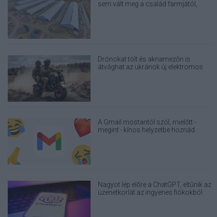
sem vált meg a család farmjától,
hogy egy AI cég adatközpontot
építhessen a helyére
Drónokat tölt és aknamezőn is
átvághat az ukránok új elektromos
motorja
A Gmail mostantól szól, mielőtt -
megint - kínos helyzetbe hoznád
magad
Nagyot lép előre a ChatGPT, eltűnik az
üzenetkorlát az ingyenes fiókokból