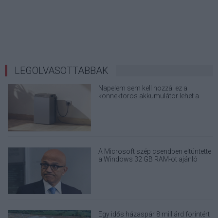
LEGOLVASOTTABBAK
Napelem sem kell hozzá: ez a
konnektoros akkumulátor lehet a
takarékos otthonok következő nagy
dobása
A Microsoft szép csendben eltüntette
a Windows 32 GB RAM-ot ajánló
útmutatóját
Egy idős házaspár 8 milliárd forintért