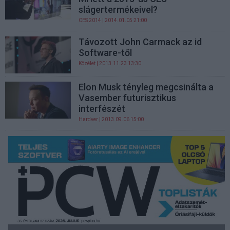
slágertermékeivel?
CES 2014
| 2014.01.05 21:00
Távozott John Carmack az id
Software-től
Közélet
| 2013.11.23 13:30
Elon Musk tényleg megcsinálta a
Vasember futurisztikus
interfészét
Hardver
| 2013.09.06 15:00