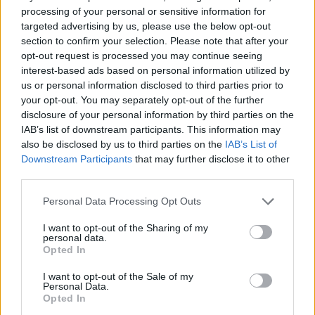
Virtuális Valóság
| 2015.10.06 14:03
processing of your personal or sensitive information for
targeted advertising by us, please use the below opt-out
Jönnek a mozifilmek a VR
section to confirm your selection. Please note that after your
headsetekre
opt-out request is processed you may continue seeing
Virtuális Valóság
| 2015.09.28 14:01
interest-based ads based on personal information utilized by
us or personal information disclosed to third parties prior to
Matricát kapnak az Oculus Rifttel
your opt-out. You may separately opt-out of the further
használható PC-k
disclosure of your personal information by third parties on the
IAB’s list of downstream participants. This information may
Virtuális Valóság
| 2015.09.27 17:00
also be disclosed by us to third parties on the
IAB’s List of
Downstream Participants
that may further disclose it to other
Az Oculus még nem támogatja a
third parties.
Windows 10-et
Virtuális Valóság
| 2015.07.31 15:01
Please note that this website/app uses one or more Google
Personal Data Processing Opt Outs
services and may gather and store information including but
A VR-headset után itt a VR-
not limited to your visit or usage behaviour. You may click to
I want to opt-out of the Sharing of my
kesztyű
personal data.
grant or deny consent to Google and its third-party tags to
Opted In
Virtuális Valóság
| 2015.07.17 13:50
use your data for below specified purposes in below Google
consent section.
I want to opt-out of the Sale of my
Példátlan összefogással terjedhet
Personal Data.
Opted In
el a virtuális valóság