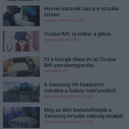
Húsvér katonák harca a virtuális
térben
Tudomány
| 2014.06.12 21:30
Oculus Rift: új ember a gáton
Hardver
| 2014.06.11 09:11
Itt a Google Glass és az Oculus
Rift szerelemgyereke
| 2014.06.06 17:35
A Samsung VR-headsetet
csinálna a Galaxy-telefonokból
Virtuális Valóság
| 2014.05.30 19:00
Még az idén bemutathatják a
Samsung virtuális valóság sisakját
Virtuális Valóság
| 2014.05.22 19:00