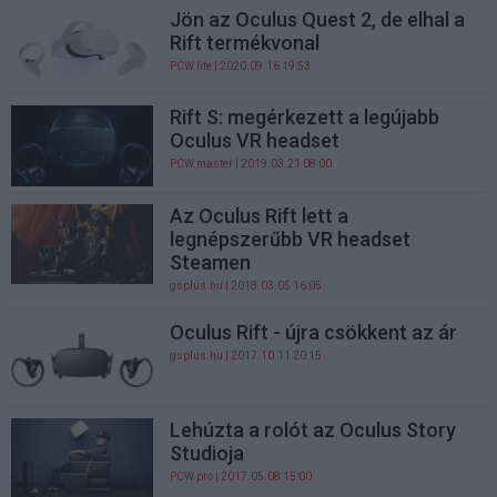
Jön az Oculus Quest 2, de elhal a
Rift termékvonal
PCW.lite
| 2020.09.16 19:53
Rift S: megérkezett a legújabb
Oculus VR headset
PCW.master
| 2019.03.21 08:00
Az Oculus Rift lett a
legnépszerűbb VR headset
Steamen
gsplus.hu
| 2018.03.05 16:05
Oculus Rift - újra csökkent az ár
gsplus.hu
| 2017.10.11 20:15
Lehúzta a rolót az Oculus Story
Studioja
PCW.pro
| 2017.05.08 15:00