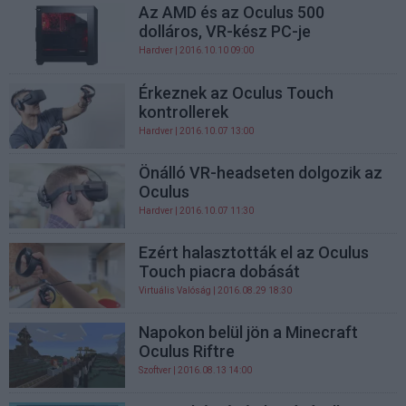
Az AMD és az Oculus 500
dolláros, VR-kész PC-je
Hardver
| 2016.10.10 09:00
Érkeznek az Oculus Touch
kontrollerek
Hardver
| 2016.10.07 13:00
Önálló VR-headseten dolgozik az
Oculus
Hardver
| 2016.10.07 11:30
Ezért halasztották el az Oculus
Touch piacra dobását
Virtuális Valóság
| 2016.08.29 18:30
Napokon belül jön a Minecraft
Oculus Riftre
Szoftver
| 2016.08.13 14:00