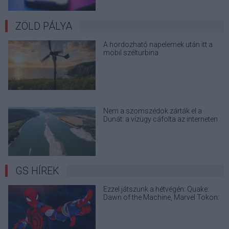
ZÖLD PÁLYA
A hordozható napelemek után itt a
mobil szélturbina
Nem a szomszédok zárták el a
Dunát: a vízügy cáfolta az interneten
terjedő álhíreket
GS HÍREK
Ezzel játszunk a hétvégén: Quake:
Dawn of the Machine, Marvel Tokon:
Fighting Souls és Big Walk