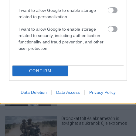
Napelem sem kell hozzá: ez a
konnektoros akkumulátor lehet a
takarékos otthonok következő nagy
I want to allow Google to enable storage
dobása
related to personalization.
I want to allow Google to enable storage
related to security, including authentication
Egy idős házaspár 8 milliárd forintért
functionality and fraud prevention, and other
sem vált meg a család farmjától,
user protection.
hogy egy AI cég adatközpontot
építhessen a helyére
CONFIRM
A Microsoft szép csendben eltüntette
a Windows 32 GB RAM-ot ajánló
útmutatóját
Data Deletion
Data Access
Privacy Policy
Drónokat tölt és aknamezőn is
átvághat az ukránok új elektromos
motorja