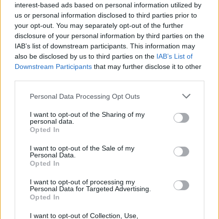
Újabb Radeonnal gazdagodik a
interest-based ads based on personal information utilized by
középkategória
us or personal information disclosed to third parties prior to
your opt-out. You may separately opt-out of the further
Hardver
| 2008.11.19 09:46
disclosure of your personal information by third parties on the
IAB’s list of downstream participants. This information may
also be disclosed by us to third parties on the
IAB’s List of
Downstream Participants
that may further disclose it to other
third parties.
Please note that this website/app uses one or more Google
Personal Data Processing Opt Outs
services and may gather and store information including but
not limited to your visit or usage behaviour. You may click to
I want to opt-out of the Sharing of my
personal data.
grant or deny consent to Google and its third-party tags to
Opted In
use your data for below specified purposes in below Google
consent section.
I want to opt-out of the Sale of my
Personal Data.
Opted In
I want to opt-out of processing my
Personal Data for Targeted Advertising.
Opted In
I want to opt-out of Collection, Use,