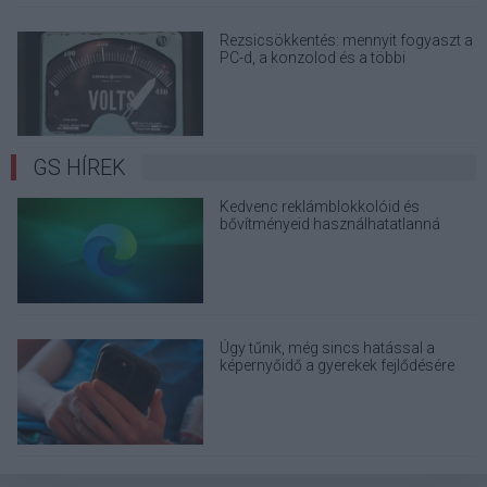
Rezsicsökkentés: mennyit fogyaszt a
PC-d, a konzolod és a többi
elektronikai eszközöd?
GS HÍREK
Kedvenc reklámblokkolóid és
bővítményeid használhatatlanná
válnak az Edge böngészőben
Úgy tűnik, még sincs hatással a
képernyőidő a gyerekek fejlődésére