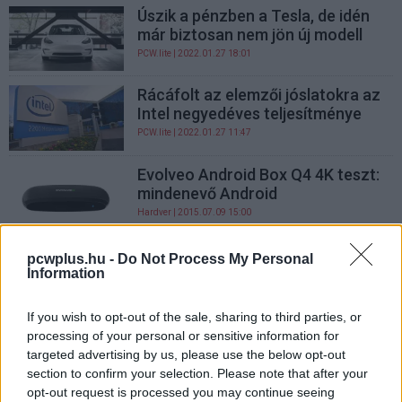
Úszik a pénzben a Tesla, de idén
már biztosan nem jön új modell
PCW.lite
| 2022.01.27 18:01
Rácáfolt az elemzői jóslatokra az
Intel negyedéves teljesítménye
PCW.lite
| 2022.01.27 11:47
Evolveo Android Box Q4 4K teszt:
mindenevő Android
Hardver
| 2015.07.09 15:00
Erős negyedévet zárt a Google
pcwplus.hu -
Do Not Process My Personal
Information
Közélet
| 2014.01.31 16:00
If you wish to opt-out of the sale, sharing to third parties, or
Gartner: vége a Blackberry-nek
processing of your personal or sensitive information for
Mobil
| 2013.09.29 16:00
targeted advertising by us, please use the below opt-out
section to confirm your selection. Please note that after your
opt-out request is processed you may continue seeing