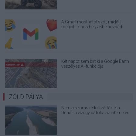
A Gmail mostantól szól, mielőtt -
megint - kínos helyzetbe hoznád
magad
Két napot sem bírt ki a Google Earth
veszélyes AI-funkciója
ZÖLD PÁLYA
Nem a szomszédok zárták el a
Dunát: a vízügy cáfolta az interneten
terjedő álhíreket