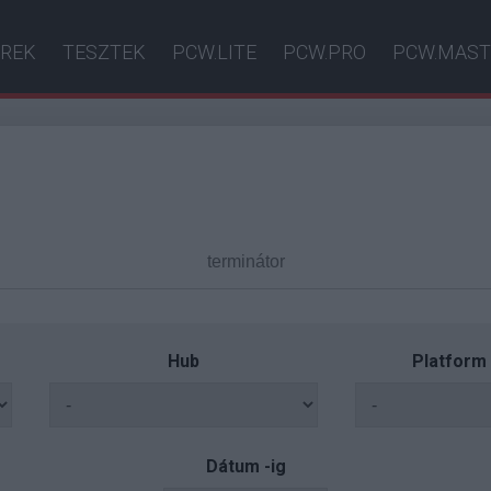
ÍREK
TESZTEK
PCW.LITE
PCW.PRO
PCW.MAST
Hub
Platform
Dátum -ig