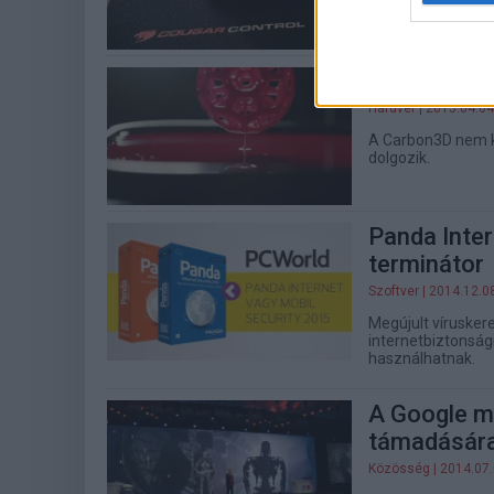
legújabb játékos 
belekötni.
Terminátor
Hardver
| 2015.04.04
A Carbon3D nem k
dolgozik.
Panda Inter
terminátor
Szoftver
| 2014.12.0
Megújult víruskere
internetbiztonsági
használhatnak.
A Google má
támadására
Közösség
| 2014.07