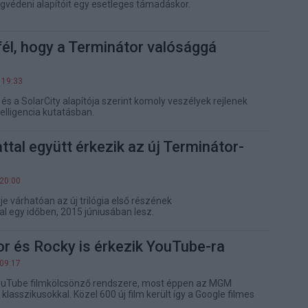
védeni alapítóit egy esetleges támadáskor.
él, hogy a Terminátor valósággá
 19:33
és a SolarCity alapítója szerint komoly veszélyek rejlenek
elligencia kutatásban.
tal együtt érkezik az új Terminátor-
 20:00
e várhatóan az új trilógia első részének
 egy időben, 2015 júniusában lesz.
r és Rocky is érkezik YouTube-ra
 09:17
ouTube filmkölcsönző rendszere, most éppen az MGM
 klasszikusokkal. Közel 600 új film került így a Google filmes