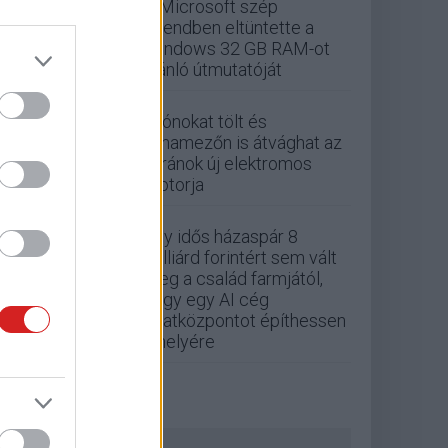
A Microsoft szép
csendben eltüntette a
Windows 32 GB RAM-ot
ajánló útmutatóját
Drónokat tölt és
aknamezőn is átvághat az
ukránok új elektromos
motorja
Egy idős házaspár 8
milliárd forintért sem vált
meg a család farmjától,
hogy egy AI cég
adatközpontot építhessen
a helyére
ZÖLD PÁLYA