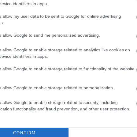
eindult a paragépezet a gépek lázadásával kapcsolatban,
evice identifiers in apps.
sa alapján a Facebookot kiáltották ki az új SKYNET-nek. De
 robotjai nem készítenek Terminátorokat, és nem is
sze nem is lennének rá képesek.
o allow my user data to be sent to Google for online advertising
s.
- A Terminátor visszatér
to allow Google to send me personalized advertising.
 12:30
djára is visszatér, Channing Tatum ismét nekivetkőzik és a
o allow Google to enable storage related to analytics like cookies on
környezetben találják magukat.
evice identifiers in apps.
o allow Google to enable storage related to functionality of the website
bb androidos játékai
7:10
o allow Google to enable storage related to personalization.
Fury és Terminátor játékok, akció-szerepjáték és robbanó
o allow Google to enable storage related to security, including
cation functionality and fraud prevention, and other user protection.
gar 700M - a terminátoregér
 11:00
i, mégsem kényelmetlen és nagyon sok mindenre képes a
CONFIRM