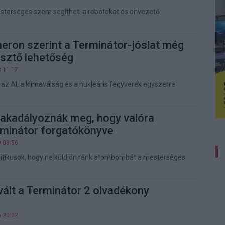
terséges szem segítheti a robotokat és önvezető
ron szerint a Terminátor-jóslat még
isztő lehetőség
8 11:17
 az AI, a klímaválság és a nukleáris fegyverek egyszerre
 akadályoznák meg, hogy valóra
rminátor forgatókönyve
9 08:56
litikusok, hogy ne küldjön ránk atombombát a mesterséges
ált a Terminátor 2 olvadékony
6 20:02