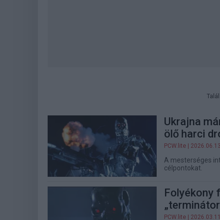
Talá
Ukrajna már
ölő harci d
PCW.lite
| 2026.06.1
A mesterséges int
célpontokat.
Folyékony f
„termináto
PCW.lite
| 2026.03.1