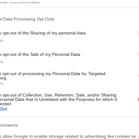
ogle consent section.
ban előremutató újdonságok mellett a CES idén is kitermelt
t kütyüt és furcsa ötletet, most ezekből szemezgetünk.
l Data Processing Opt Outs
 lát a mindenevő porszívó
o opt-out of the Sharing of my personal data.
9.15 14:00
In
 rohangáló eszköz egy igazi kis terminátor, de van egy
o opt-out of the Sale of my Personal Data.
In
nem lesz robot-apokalipszis!
to opt-out of processing my Personal Data for Targeted
ing.
03.19 17:00
In
 robotja? Stuart Russell, a mesterséges intelligencia egyik
incs mitől félnünk, nem lázad fel a Skynet és nem jön el
o opt-out of Collection, Use, Retention, Sale, and/or Sharing
or.
ersonal Data that Is Unrelated with the Purposes for which it
lected.
Out
nem ébred öntudatra a Facebook
 intelligenciája
consents
1 11:00
o allow Google to enable storage related to advertising like cookies on