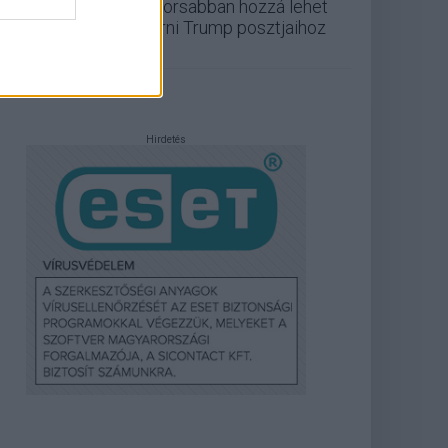
gyorsabban hozzá lehet
férni Trump posztjaihoz
Hirdetés