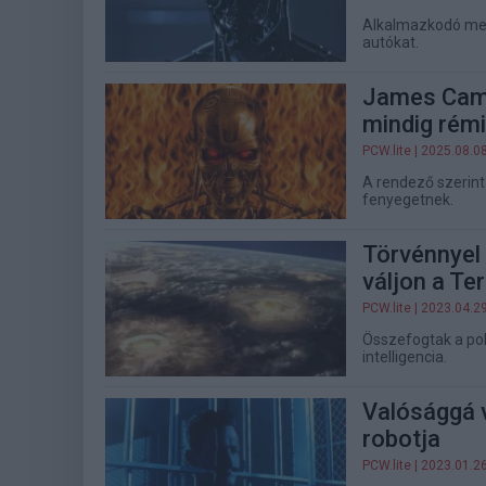
Alkalmazkodó mes
autókat.
James Came
mindig rém
PCW.lite
| 2025.08.0
A rendező szerint
fenyegetnek.
Törvénnyel
váljon a Te
PCW.lite
| 2023.04.2
Összefogtak a po
intelligencia.
Valósággá v
robotja
PCW.lite
| 2023.01.2