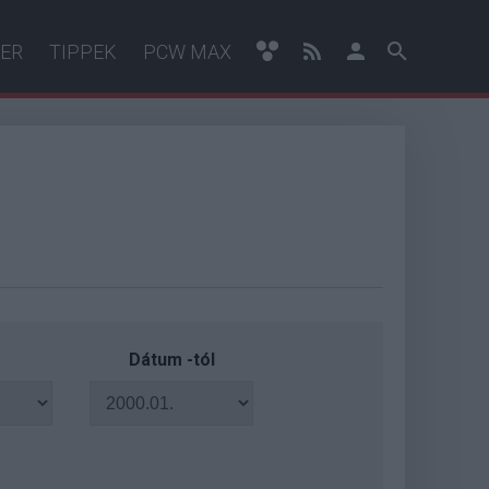
ER
TIPPEK
PCW MAX
Dátum -tól