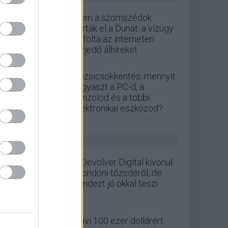
Nem a szomszédok
zárták el a Dunát: a vízügy
cáfolta az interneten
terjedő álhíreket
Rezsicsökkentés: mennyit
fogyaszt a PC-d, a
konzolod és a többi
elektronikai eszközöd?
GS HÍREK
A Devolver Digital kivonul
a londoni tőzsdéről, de
mindezt jó okkal teszi
Havi 100 ezer dollárért