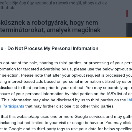
egfelelője épp úgy szabadul a rácsok mögül, ahogy azt az
áthattuk.
küsznek a robotgyárak, hogy nem
 terminátorokat, amelyek megölnek
8 08:01
u -
Do Not Process My Personal Information
ább baljós, mint megnyugtató, például azért, mert az egyik
t senki.
to opt-out of the sale, sharing to third parties, or processing of your per
formation for targeted advertising by us, please use the below opt-out s
 a Terminátor: emberi bőrt húztak
r selection. Please note that after your opt-out request is processed y
jra
eing interest-based ads based on personal information utilized by us or
disclosed to third parties prior to your opt-out. You may separately opt-
0 20:37
losure of your personal information by third parties on the IAB’s list of
l picit barátságosabbak lehetnek a jövő robotjai. Vagy
. This information may also be disclosed by us to third parties on the
IA
Participants
that may further disclose it to other third parties.
inátortól a mobilszappanig: a CES
 that this website/app uses one or more Google services and may gath
jdonságai
including but not limited to your visit or usage behaviour. You may click 
 to Google and its third-party tags to use your data for below specifi
5 10:50