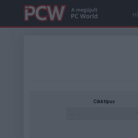
H
Cikktípus