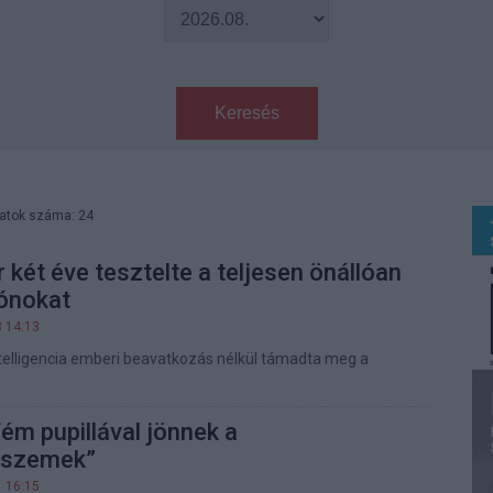
Keresés
latok száma: 24
 két éve tesztelte a teljesen önállóan
rónokat
3 14:13
elligencia emberi beavatkozás nélkül támadta meg a
ém pupillával jönnek a
rszemek”
1 16:15