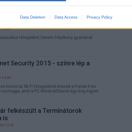
egér. Elvittük néhány körre és megpróbáltunk nagyon
Data Deletion
Data Access
Privacy Policy
stílusú 3D-s nyomtatás, folyadékból
 16:09
lasszikus rétegekkel, hanem folyékony gyantával
net Security 2015 - színre lép a
8 14:00
ső motorral, Wi-Fi felügyelővel érkezik a Panda friss
 csomagja, amit a PC World előfizetői egy évig ingyen
r felkészült a Terminátorok
 is
.04 14:35