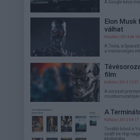
A Google kész meg
Elon Musk f
válhat
Közélet
| 2014.06.18
A Tesla, a SpaceX 
a mesterséges int
Tévésorozat
film
Kultúra
| 2013.12.07
A sorozat premierj
mozibemutatójával
A Termináto
Kultúra
| 2012.04.17
Tovább bővül a Y
szállt be régi nagy
kínálatába.