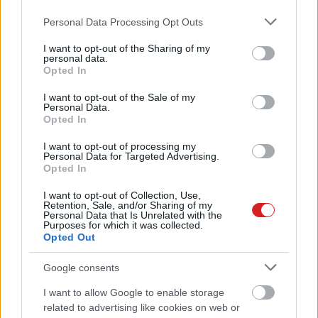
Please note that this website/app uses one or more Google
Personal Data Processing Opt Outs
services and may gather and store information including but
not limited to your visit or usage behaviour. You may click to
I want to opt-out of the Sharing of my
personal data.
grant or deny consent to Google and its third-party tags to
Opted In
use your data for below specified purposes in below Google
consent section.
I want to opt-out of the Sale of my
Personal Data.
Opted In
I want to opt-out of processing my
Personal Data for Targeted Advertising.
Opted In
I want to opt-out of Collection, Use,
Retention, Sale, and/or Sharing of my
Personal Data that Is Unrelated with the
Purposes for which it was collected.
Opted Out
KÖVESS FACEBOOKON!
Google consents
I want to allow Google to enable storage
related to advertising like cookies on web or