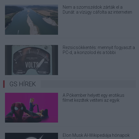
Nem a szomszédok zárták el a
Dunát: a vízügy cáfolta az interneten
terjedő álhíreket
Rezsicsökkentés: mennyit fogyaszt a
PC-d, a konzolod és a többi
elektronikai eszközöd?
GS HÍREK
A Pókember helyett egy erotikus
filmet kezdtek vetíteni az egyik
moziban
Elon Musk AI-Wikipediája hónapok