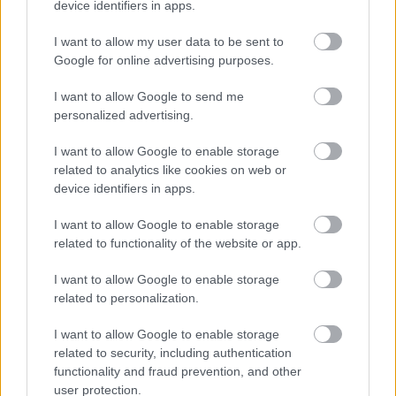
device identifiers in apps.
I want to allow my user data to be sent to
Google for online advertising purposes.
LEGOLVASOTTABBAK
I want to allow Google to send me
Rezsicsökkentés: mennyit fogyaszt a
personalized advertising.
PC-d, a konzolod és a többi
elektronikai eszközöd?
I want to allow Google to enable storage
related to analytics like cookies on web or
device identifiers in apps.
Napelem sem kell hozzá: ez a
I want to allow Google to enable storage
konnektoros akkumulátor lehet a
related to functionality of the website or app.
takarékos otthonok következő nagy
dobása
I want to allow Google to enable storage
related to personalization.
Nem egyedi eset volt: más OpenAI-
I want to allow Google to enable storage
ügynökök is kijuthattak az elszigetelt
related to security, including authentication
tesztkörnyezetből
functionality and fraud prevention, and other
user protection.