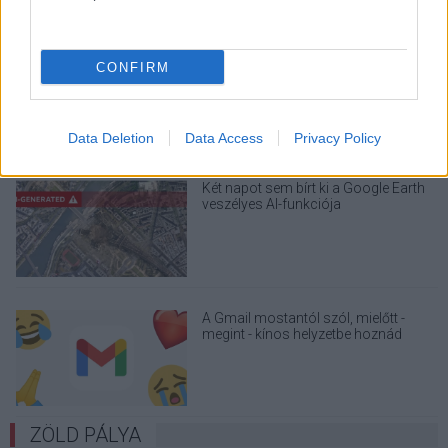
Drónokat tölt és aknamezőn is
CONFIRM
átvághat az ukránok új elektromos
motorja
Data Deletion
Data Access
Privacy Policy
Két napot sem bírt ki a Google Earth
veszélyes AI-funkciója
A Gmail mostantól szól, mielőtt -
megint - kínos helyzetbe hoznád
magad
ZÖLD PÁLYA